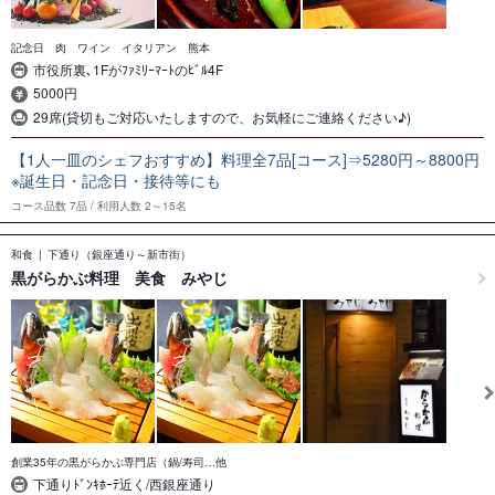
記念日 肉 ワイン イタリアン 熊本
市役所裏､1Fがﾌｧﾐﾘｰﾏｰﾄのﾋﾞﾙ4F
5000円
29席(貸切もご対応いたしますので、お気軽にご連絡ください♪)
【1人一皿のシェフおすすめ】料理全7品[コース]⇒5280円～8800円
※誕生日・記念日・接待等にも
コース品数
7品
利用人数
2～15名
和食
下通り（銀座通り～新市街）
黒がらかぶ料理 美食 みやじ
創業35年の黒がらかぶ専門店（鍋/寿司…他
下通りﾄﾞﾝｷﾎｰﾃ近く/西銀座通り