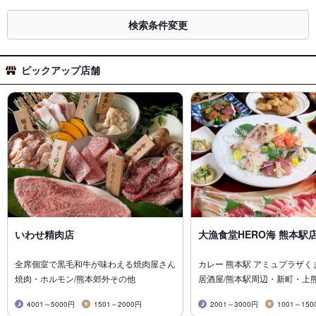
検索条件変更
ピックアップ店舗
いわせ精肉店
大漁食堂HERO海 熊本駅
全席個室で黒毛和牛が味わえる焼肉屋さん
カレー 熊本駅 アミュプラザく
焼肉・ホルモン/熊本郊外その他
居酒屋/熊本駅周辺・新町・上
4001～5000円
1501～2000円
2001～3000円
1001～150