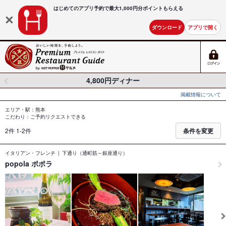
はじめてのアプリ予約で最大
1,000円分ポイントもらえる
ダウンロード
アプリで開く
4,800円ディナー
掲載情報について
エリア・駅：熊本
こだわり：ご予約リクエストできる
2件 1-2件
条件を変更
イタリアン・フレンチ
下通り（通町筋～銀座通り）
popola ポポラ