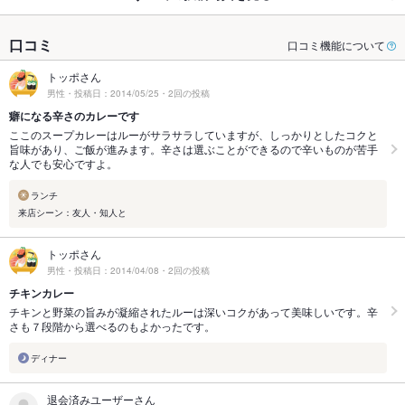
口コミ
口コミ機能について
トッポさん
男性・投稿日：2014/05/25・2回の投稿
癖になる辛さのカレーです
ここのスープカレーはルーがサラサラしていますが、しっかりとしたコクと
旨味があり、ご飯が進みます。辛さは選ぶことができるので辛いものが苦手
な人でも安心ですよ。
ランチ
来店シーン：友人・知人と
トッポさん
男性・投稿日：2014/04/08・2回の投稿
チキンカレー
チキンと野菜の旨みが凝縮されたルーは深いコクがあって美味しいです。辛
さも７段階から選べるのもよかったです。
ディナー
退会済みユーザーさん