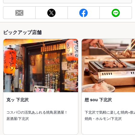
ピックアップ店舗
克ッ 下北沢
想 sou 下北沢
コスパ◎の活気あふれる焼鳥居酒屋！
下北沢で気軽に楽しむ焼肉×飲
居酒屋/下北沢
焼肉・ホルモン/下北沢