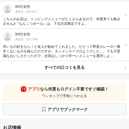
40代/女性
来店日：2018/01
こちらのお店は、トッピングメニューがたくさんあるので、何度来ても飽き
ません♪『なんこつボール』は、下北沢店限定ですよ。
30代/女性
来店日：2017/06
辛いもの好きなら！と友人が勧めてくれました。ビビって野菜カレーの一番
辛くないものを頼んだのですが、タンメンスープのようでした…。でも不思
議なおいしさだったので、次回はしっかり辛ーいメニューを選択しよ…
すべての口コミを見る
アプリ
なら何度もログイン不要ですぐ確認！
ワンタップで手軽につかえる
アプリでブックマーク
お店情報