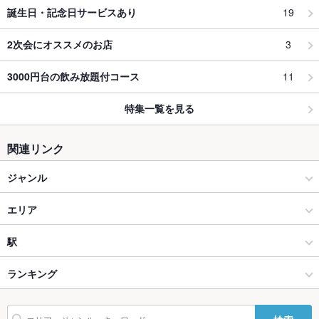
19
誕生日・記念日サービスあり
3
2次会にオススメのお店
11
3000円台の飲み放題付コース
特集一覧を見る
関連リンク
ジャンル
洋食
エリア
カレー
下北沢
駅
下北沢・代々木上原 × 洋食
下北沢 × 洋食
池ノ上駅
ランキング
下北沢・代々木上原 × カレー
下北沢 × カレー
東京のグルメランキング