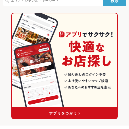
検索
池ノ上駅 × 洋食
東京
東京の洋食ランキング
池ノ上駅 × カレー
東京 × 洋食
東京のカレーランキング
東京 × カレー
下北沢・代々木上原のグルメランキング
下北沢のグルメランキング