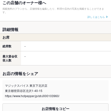
この店舗のオーナー様へ
掲載無料のプランから、店舗情報を編集したり、料理や店内の写真を掲載することができま
す。
詳しくはこちら
詳細情報
お席
総席数
－
最大宴会収
－
容人数
お店の情報をシェア
マジックスパイス 東京下北沢店
東京都世田谷区北沢1-40-15
https://www.hotpepper.jp/strJ000103960/
お店情報をコピー