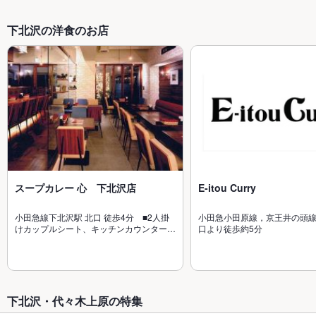
下北沢の洋食のお店
スープカレー 心 下北沢店
E-itou Curry
小田急線下北沢駅 北口 徒歩4分 ■2人掛
小田急小田原線，京王井の頭
けカップルシート、キッチンカウンター、
口より徒歩約5分
4名席などあります。
下北沢・代々木上原の特集