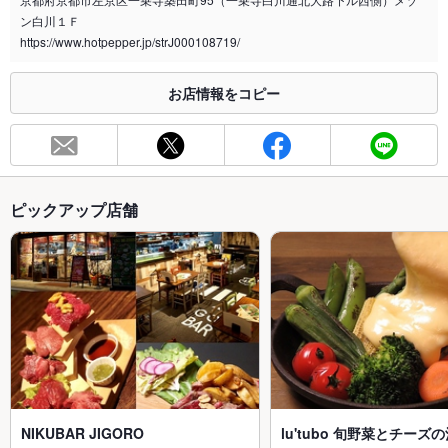
ン白川１Ｆ
https://www.hotpepper.jp/strJ000108719/
お店情報をコピー
ピックアップ店舗
NIKUBAR JIGORO
lu'tubo 旬野菜とチーズ