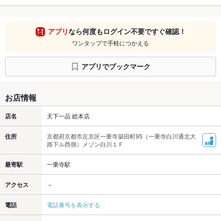
アプリ
なら何度もログイン不要ですぐ確認！
ワンタップで手軽につかえる
アプリでブックマーク
お店情報
店名
天下一品 総本店
住所
京都府京都市左京区一乗寺築田町95（一乗寺白川通北大
路下ル西側）メゾン白川１Ｆ
最寄駅
一乗寺駅
アクセス
－
電話
電話番号を表示する