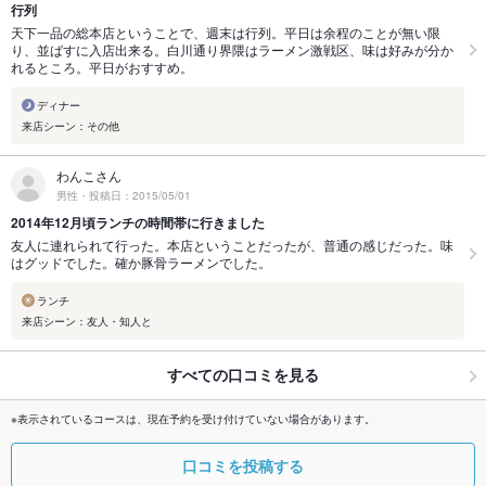
行列
天下一品の総本店ということで、週末は行列。平日は余程のことが無い限
り、並ばすに入店出来る。白川通り界隈はラーメン激戦区、味は好みが分か
れるところ。平日がおすすめ。
ディナー
来店シーン：その他
わんこさん
男性・投稿日：2015/05/01
2014年12月頃ランチの時間帯に行きました
友人に連れられて行った。本店ということだったが、普通の感じだった。味
はグッドでした。確か豚骨ラーメンでした。
ランチ
来店シーン：友人・知人と
すべての口コミを見る
※表示されているコースは、現在予約を受け付けていない場合があります。
口コミを投稿する