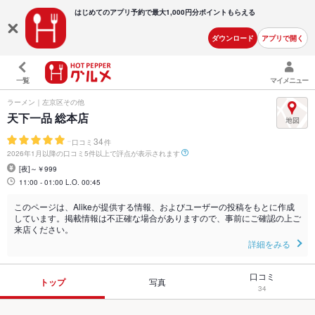
はじめてのアプリ予約で最大
1,000円分ポイントもらえる
ダウンロード
アプリで開く
一覧
マイメニュー
ラーメン｜左京区その他
天下一品 総本店
-
34
口コミ
件
2026年1月以降の口コミ5件以上で評点が表示されます
[夜]～￥999
11:00 - 01:00 L.O. 00:45
このページは、Alikeが提供する情報、およびユーザーの投稿をもとに作成
しています。掲載情報は不正確な場合がありますので、事前にご確認の上ご
来店ください。
詳細をみる
口コミ
トップ
写真
34