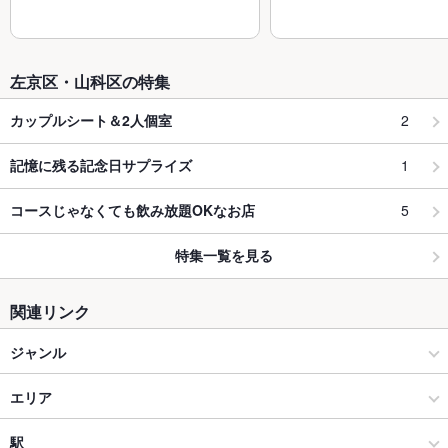
左京区・山科区の特集
2
カップルシート＆2人個室
1
記憶に残る記念日サプライズ
5
コースじゃなくても飲み放題OKなお店
特集一覧を見る
関連リンク
ジャンル
ラーメン
エリア
ラーメン全般
左京区その他
駅