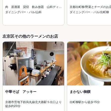
肉 居酒屋 貸切 飲み放題 山科ディ…
京都出町柳/野菜とチーズのお
ダイニングバー・バル/山科
ダイニングバー・バル/出町柳
左京区その他のラーメンのお店
中華そば アッキー
まかない御饌
京都市営地下鉄烏丸線北大路駅５出口より
出町柳駅から徒歩15分
徒歩約23分