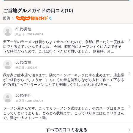
ご当地グルメガイドの口コミ(10)
提供 ：
50代/男性
来店日：2024/08/04
天下一品のラーメンは昔からよく食べていたので、京都に行ったら一度は本
店でと考えていたんですよね。 今回、時間的にオープンすぐに入店できそ
うな時間だったので、これは行くべきだと思いました。 到着時、オ…
50代/女性
来店日：2021/01
我が家は総本店で頂きます。隣のコインパーキングに車を止めます。店主様
がご経験からでしょうか、にんにくの量を調整しながら入れて作って下さる
ので(笑)こってりラーメンはとても美味しく召し上がれます♪自分…
50代/男性
来店日：2018/05/26
ラーメン屋さんです。こってりラーメンを選びました。そのスープはまさに
こってりというよりも。どろどろ状態です。こってり好きにはたまりません
で。麺は中太ストレート麺。
すべての口コミを見る