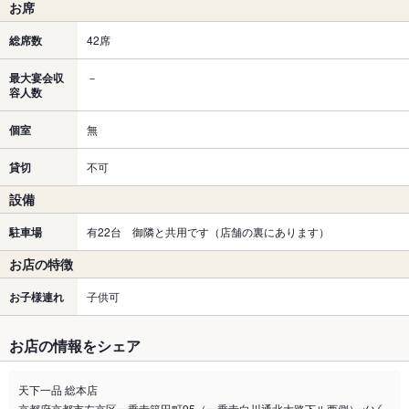
お席
総席数
42席
最大宴会収
－
容人数
個室
無
貸切
不可
設備
駐車場
有22台 御隣と共用です（店舗の裏にあります）
お店の特徴
お子様連れ
子供可
お店の情報をシェア
天下一品 総本店
京都府京都市左京区一乗寺築田町95（一乗寺白川通北大路下ル西側）メゾ