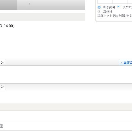
◎
：即予約可
□
：リクエ
休
：定休日
現在ネット予約を受け付
 14:00）
屋