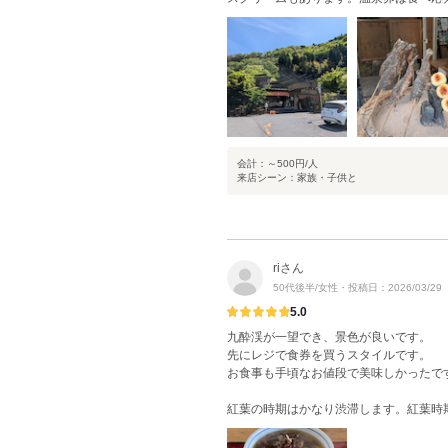
会計：～500円/人
来店シーン：家族・子供と
riさん
50代後半/女性・投稿日：2026/03/29
5.0
九酔渓が一望でき、景色が良いです。
先にレジで食券を買うスタイルです。
お食事も手頃なお値段で美味しかったで
紅葉の時期はかなり渋滞します。紅葉時期の