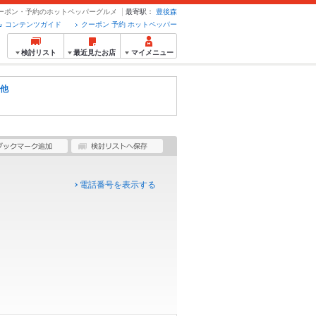
 クーポン・予約のホットペッパーグルメ
最寄駅：
豊後森
コンテンツガイド
クーポン 予約 ホットペッパー
検討リスト
最近見たお店
マイメニュー
他
電話番号を表示する