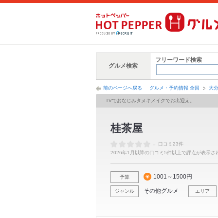
フリーワード検索
グルメ検索
前のページへ戻る
グルメ・予約情報 全国
大
TVでおなじみタヌキメイクでお出迎え。
桂茶屋
-
口コミ23件
2026年1月以降の口コミ5件以上で評点が表示さ
1001～1500円
予算
その他グルメ
ジャンル
エリア