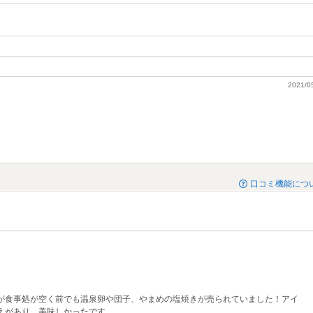
2021/0
口コミ機能につ
が食事処が空く前でも温泉卵や団子、やまめの塩焼きが売られていました！アイ
えがあり、美味しかったです。