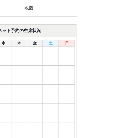
地図
ネット予約の空席状況
水
木
金
土
日