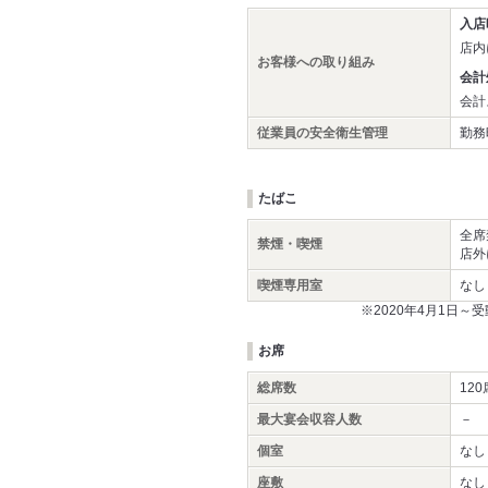
入店
店内
お客様への取り組み
会計
会計
従業員の安全衛生管理
勤務
たばこ
全席
禁煙・喫煙
店外
喫煙専用室
なし
※2020年4月1日
お席
総席数
120
最大宴会収容人数
－
個室
なし
座敷
なし