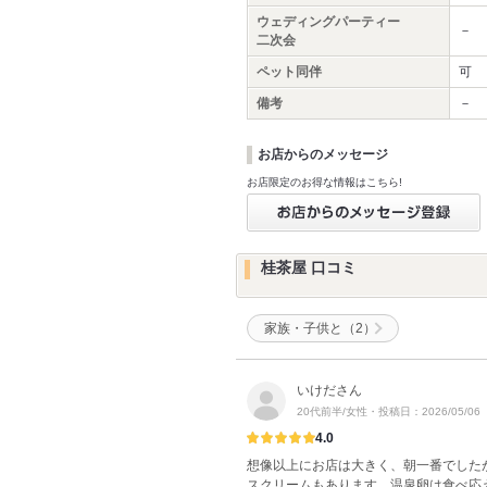
ウェディングパーティー
－
二次会
ペット同伴
可
備考
－
お店からのメッセージ
お店限定のお得な情報はこちら!
桂茶屋 口コミ
家族・子供と（2）
いけださん
20代前半/女性・投稿日：2026/05/06
4.0
想像以上にお店は大きく、朝一番でした
スクリームもあります。温泉卵は食べ応