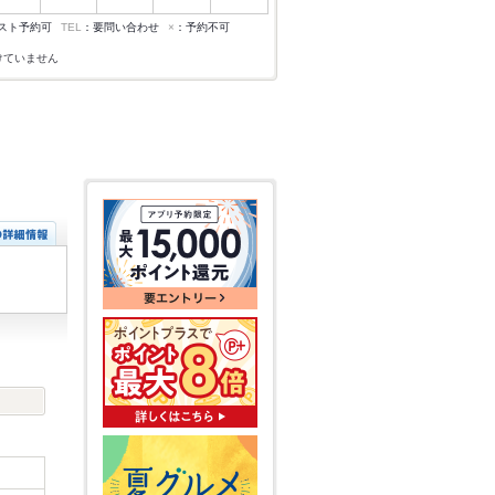
スト予約可
TEL
：要問い合わせ
×
：予約不可
けていません