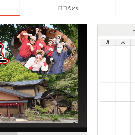
口コミ
(
23
)
月
火