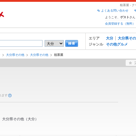
桂茶屋 -
よくある問い合わせ
ようこそ、
さん
ゲスト
会員登録する（無料）
エリア
大分
大分県その
ジャンル
その他グルメ
分
大分県その他
大分県その他
桂茶屋
れます
大分県その他
（
大分
）