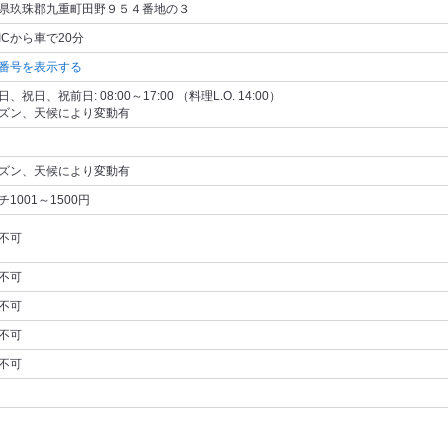
県玖珠郡九重町田野９５４番地の３
ICから車で20分
番号を表示する
、祝日、祝前日: 08:00～17:00 （料理L.O. 14:00）
ズン、天候により変動有
ズン、天候により変動有
チ1001～1500円
不可
不可
不可
不可
不可