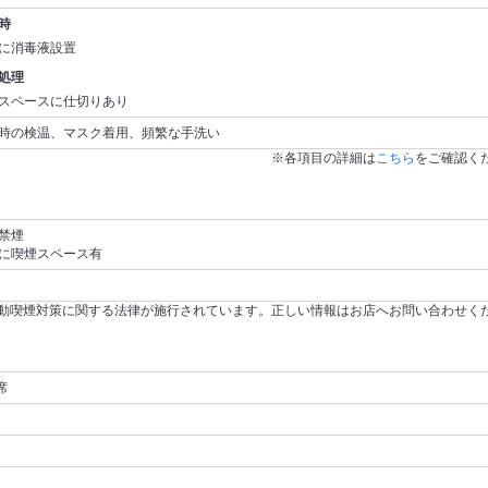
時
に消毒液設置
処理
スペースに仕切りあり
時の検温、マスク着用、頻繁な手洗い
※各項目の詳細は
こちら
をご確認く
禁煙
に喫煙スペース有
～受動喫煙対策に関する法律が施行されています。正しい情報はお店へお問い合わせく
席