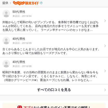
提供 ：
50代/男性
来店日：2019/04
外観からして昭和の匂いがプンプンする。 食券制で券売機ではなくおばち
ゃんが対応してくれる。 店内は地元の方が多そうでメニューも見ずに食券
を購入して席に座っていく。 ラーメン半チャーハンのセットがなま…
40代/男性
来店日：2016/09
古くからあるこじんまりしたお店ですが地元の人を中心に人気があります。
あっさり懐かしい味でお値段もリーズナブルです。
40代/男性
来店日：2016/08
昭和21年創業、その当時の雰囲気そのままに創業から変わらない味を今も
守り続けるラーメン店です。 くるくるナルトに、しなちく、海苔にネギ。
（何故かグリーンピースw） 醤油スープにちぢれ麺。レトロなどん…
すべての口コミを見る
アプリ
なら何度もログイン不要ですぐ確認！