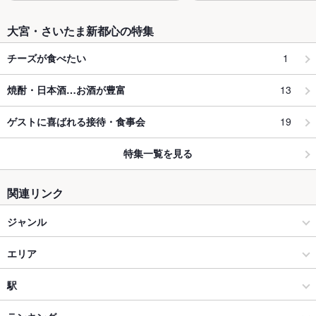
大宮・さいたま新都心の特集
1
チーズが食べたい
13
焼酎・日本酒…お酒が豊富
19
ゲストに喜ばれる接待・食事会
特集一覧を見る
関連リンク
ジャンル
その他グルメ
エリア
軽食・その他グルメ
大宮駅
駅
大宮・さいたま新都心 × その他グルメ
大宮駅 × その他グルメ
大宮駅