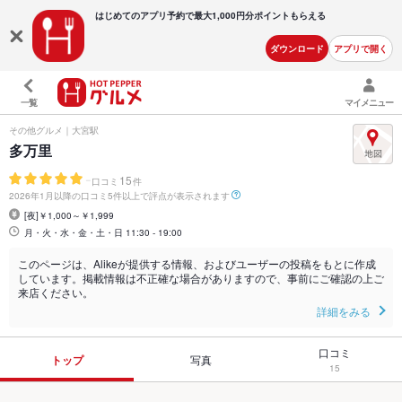
はじめてのアプリ予約で最大
1,000円分ポイントもらえる
ダウンロード
アプリで開く
一覧
マイメニュー
その他グルメ｜大宮駅
多万里
-
15
口コミ
件
2026年1月以降の口コミ5件以上で評点が表示されます
[夜]￥1,000～￥1,999
月・火・水・金・土・日 11:30 - 19:00
このページは、Alikeが提供する情報、およびユーザーの投稿をもとに作成
しています。掲載情報は不正確な場合がありますので、事前にご確認の上ご
来店ください。
詳細をみる
口コミ
トップ
写真
15