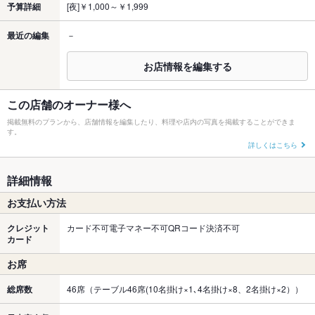
予算詳細
[夜]￥1,000～￥1,999
最近の編集
－
お店情報を編集する
この店舗のオーナー様へ
掲載無料のプランから、店舗情報を編集したり、料理や店内の写真を掲載することができま
す。
詳しくはこちら
詳細情報
お支払い方法
クレジット
カード不可電子マネー不可QRコード決済不可
カード
お席
総席数
46席（テーブル46席(10名掛け×1､4名掛け×8、2名掛け×2））