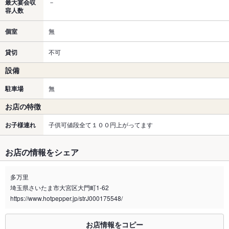
最大宴会収
－
容人数
個室
無
貸切
不可
設備
駐車場
無
お店の特徴
お子様連れ
子供可値段全て１００円上がってます
お店の情報をシェア
多万里
埼玉県さいたま市大宮区大門町1-62
https://www.hotpepper.jp/strJ000175548/
お店情報をコピー