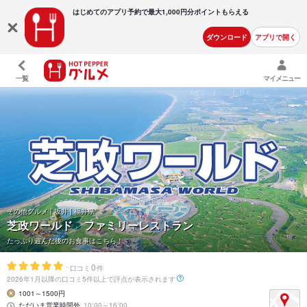
はじめてのアプリ予約で最大
1,000円分ポイントもらえる
ダウンロード
アプリで開く
一覧
マイメニュー
その他グルメ | 坂井 | 福井県
芝政ワールド ファミリーレストラン
たっぷり遊んだ後のお食事はこちら！
-
0
口コミ
件
2026年1月以降の口コミ5件以上で評点が表示されます
1001～1500円
ただいま営業時間外
10:00～16:00