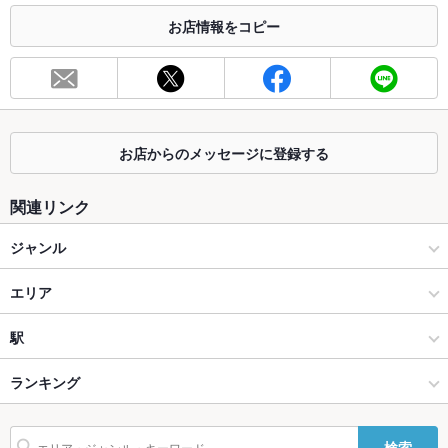
※2020年4月1日～受動喫煙対策に関する法律が施行されています。正しい情報はお店へお問い
お店情報をコピー
合わせください。
お席
総席数
150席(時期や団体予約等により前後します。)
最大宴会収
－
容人数
お店からのメッセージに登録する
個室
なし
関連リンク
座敷
なし
ジャンル
掘りごたつ
なし
その他グルメ
エリア
カウンター
なし
軽食・その他グルメ
坂井
駅
ソファー
なし
坂井市 × その他グルメ
坂井 × その他グルメ
あわら湯のまち駅
ランキング
テラス席
なし
坂井市 × 軽食・その他グルメ
坂井 × 軽食・その他グルメ
福井のグルメランキング
貸切
貸切不可
検索