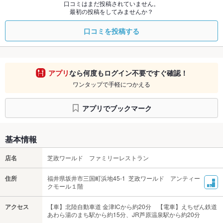
口コミはまだ投稿されていません。
最初の投稿をしてみませんか？
口コミを投稿する
アプリ
なら何度もログイン不要ですぐ確認！
ワンタップで手軽につかえる
アプリでブックマーク
基本情報
店名
芝政ワールド ファミリーレストラン
住所
福井県坂井市三国町浜地45-1 芝政ワールド アンティー
クモール１階
アクセス
【車】北陸自動車道 金津ICから約20分 【電車】えちぜん鉄道
あわら湯のまち駅から約15分、JR芦原温泉駅から約20分