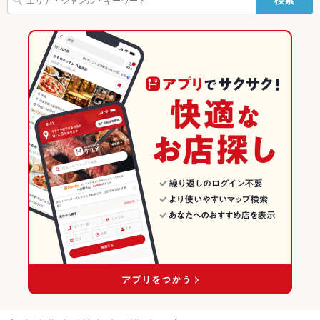
あわら湯のまち駅 × その他グルメ
福井
坂井市のグルメランキング
設備
Wi-Fi
あり
あわら湯のまち駅 × 軽食・その他グルメ
福井 × その他グルメ
坂井のグルメランキング
バリアフリ
あり
福井 × 軽食・その他グルメ
ー
駐車場
あり
その他設備
－
その他
飲み放題
なし
食べ放題
なし
お子様連れ
お子様連れ歓迎
ウェディン
－
グパーティ
ー二次会