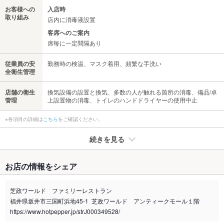
お客様への
入店時
取り組み
店内に消毒液設置
客席へのご案内
席毎に一定間隔あり
従業員の安
勤務時の検温、マスク着用、頻繁な手洗い
全衛生管理
店舗の衛生
換気設備の設置と換気、多数の人が触れる箇所の消毒、備品/卓
管理
上設置物の消毒、トイレのハンドドライヤーの使用中止
※各項目の詳細は
こちら
をご確認ください。
続きを見る
たばこ
お店の情報をシェア
禁煙・喫煙
全席禁煙
館内禁煙となります。レストラン出入口付近に喫煙所がござい
芝政ワールド ファミリーレストラン
ます。
福井県坂井市三国町浜地45-1 芝政ワールド アンティークモール１階
喫煙専用室
https://www.hotpepper.jp/strJ000349528/
なし