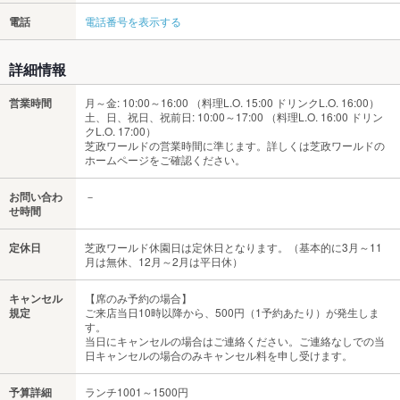
電話
電話番号を表示する
詳細情報
営業時間
月～金: 10:00～16:00 （料理L.O. 15:00 ドリンクL.O. 16:00）
土、日、祝日、祝前日: 10:00～17:00 （料理L.O. 16:00 ドリン
クL.O. 17:00）
芝政ワールドの営業時間に準じます。詳しくは芝政ワールドの
ホームページをご確認ください。
お問い合わ
－
せ時間
定休日
芝政ワールド休園日は定休日となります。（基本的に3月～11
月は無休、12月～2月は平日休）
キャンセル
【席のみ予約の場合】
規定
ご来店当日10時以降から、500円（1予約あたり）が発生しま
す。
当日にキャンセルの場合はご連絡ください。ご連絡なしでの当
日キャンセルの場合のみキャンセル料を申し受けます。
予算詳細
ランチ1001～1500円