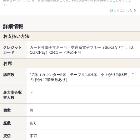
掲載無料のプランから、店舗情報を編集したり、料理や店内の写真を掲載することができま
す。
詳しくはこちら
詳細情報
お支払い方法
クレジット
カード可電子マネー可（交通系電子マネー（Suicaなど）、iD、
カード
QUICPay）QRコード決済不可
お席
総席数
17席（カウンター5席、テーブル1卓4席、小上がり2卓8席、こ
のほかに2階座敷あり）
最大宴会収
－
容人数
個室
無
座敷
あり
貸切
不可