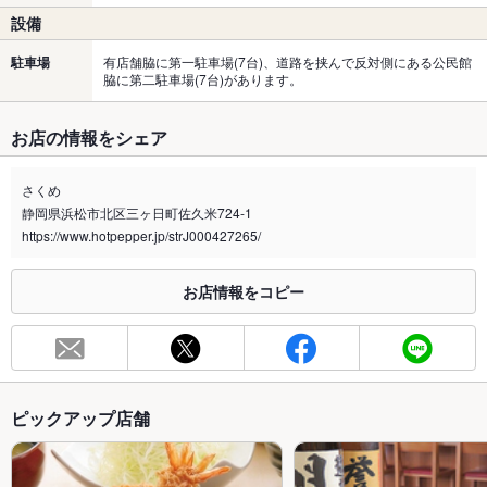
設備
駐車場
有店舗脇に第一駐車場(7台)、道路を挟んで反対側にある公民館
脇に第二駐車場(7台)があります。
お店の情報をシェア
さくめ
静岡県浜松市北区三ヶ日町佐久米724-1
https://www.hotpepper.jp/strJ000427265/
お店情報をコピー
ピックアップ店舗