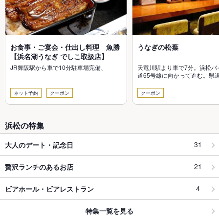
お食事・ご宴会・仕出し料理 魚勝
うなぎの松葉
【浜名湖うなぎ でしこ取扱店】
JR舞阪駅から車で10分駐車場完備、
天竜川駅より車で7分。浜松バ
道65号線に向かって進む。県道
先、下石田東交差点を左折先
ネット予約
クーポン
クーポン
浜松の特集
31
大人のデート・記念日
21
贅沢ランチのあるお店
4
ビアホール・ビアレストラン
特集一覧を見る