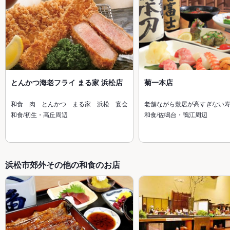
とんかつ海老フライ まる家 浜松店
菊一本店
和食 肉 とんかつ まる家 浜松 宴会
老舗ながら敷居が高すぎない
和食/初生・高丘周辺
和食/佐鳴台・鴨江周辺
浜松市郊外その他の和食のお店