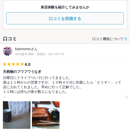
来店体験を紹介してみませんか
口コミを投稿する
口コミ
口コミ機能について
futomomoさん
40代後半/男性・投稿日：2011/07/19
4.0
天然物のフワフワうなぎ
日曜日にドライブついでに行ってきました。
昼は１１時からの営業ですが、１０時４０分に到着したら「どうぞ！」って
店に入れてくれました。早めに行って正解でした。
１１時には待ちの客が数人になりました。
…