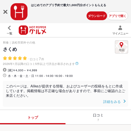
はじめてのアプリ予約で最大
1,000円分ポイントもらえる
ダウンロード
アプリで開く
一覧
マイメニュー
和食｜浜松市郊外その他
さくめ
-
7
口コミ
件
2026年1月以降の口コミ5件以上で評点が表示されます
[夜]￥4,000～￥4,999
水・木・金・土・日 11:00 - 14:00 16:00 - 19:00
このページは、Alikeが提供する情報、およびユーザーの投稿をもとに作成
しています。掲載情報は不正確な場合がありますので、事前にご確認の上ご
来店ください。
詳細をみる
口コミ
トップ
7