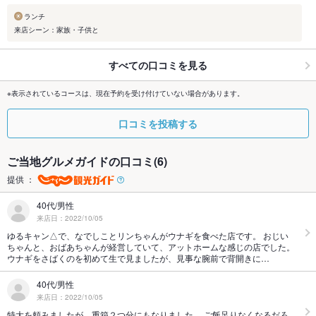
ランチ
来店シーン：家族・子供と
すべての口コミを見る
※表示されているコースは、現在予約を受け付けていない場合があります。
口コミを投稿する
ご当地グルメガイドの口コミ(6)
提供 ：
40代/男性
来店日：2022/10/05
ゆるキャン△で、なでしことリンちゃんがウナギを食べた店です。 おじい
ちゃんと、おばあちゃんが経営していて、アットホームな感じの店でした。
ウナギをさばくのを初めて生で見ましたが、見事な腕前で背開きに…
40代/男性
来店日：2022/10/05
特大を頼みましたが、重箱２つ分にもなりました。 ご飯足りなくなるだろ