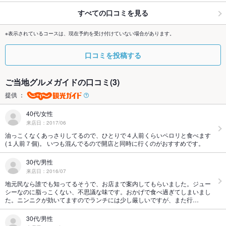
すべての口コミを見る
※表示されているコースは、現在予約を受け付けていない場合があります。
口コミを投稿する
ご当地グルメガイドの口コミ(3)
提供 ：
40代/女性
来店日：2017/06
油っこくなくあっさりしてるので、ひとりで４人前くらいペロリと食べます
(１人前７個)。 いつも混んでるので開店と同時に行くのがおすすめです。
30代/男性
来店日：2016/07
地元民なら誰でも知ってるそうで、お店まで案内してもらいました。ジュー
シーなのに脂っこくない、不思議な味です。おかげで食べ過ぎてしまいまし
た。ニンニクが効いてますのでランチには少し厳しいですが、また行…
30代/男性