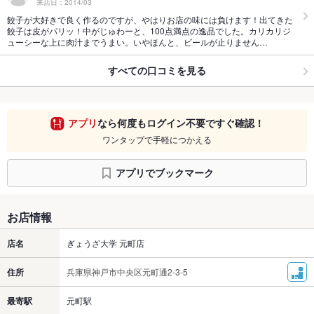
来店日：2014/03
餃子が大好きで良く作るのですが、やはりお店の味には負けます！出てきた
餃子は皮がパリッ！中がじゅわーと、100点満点の逸品でした。カリカリジ
ューシーな上に肉汁までうまい。いやほんと、ビールが止りません…
すべての口コミを見る
アプリ
なら何度もログイン不要ですぐ確認！
ワンタップで手軽につかえる
アプリでブックマーク
お店情報
店名
ぎょうざ大学 元町店
住所
兵庫県神戸市中央区元町通2-3-5
最寄駅
元町駅