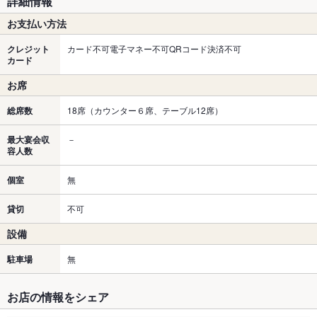
詳細情報
お支払い方法
クレジット
カード不可電子マネー不可QRコード決済不可
カード
お席
総席数
18席（カウンター６席、テーブル12席）
最大宴会収
－
容人数
個室
無
貸切
不可
設備
駐車場
無
お店の情報をシェア