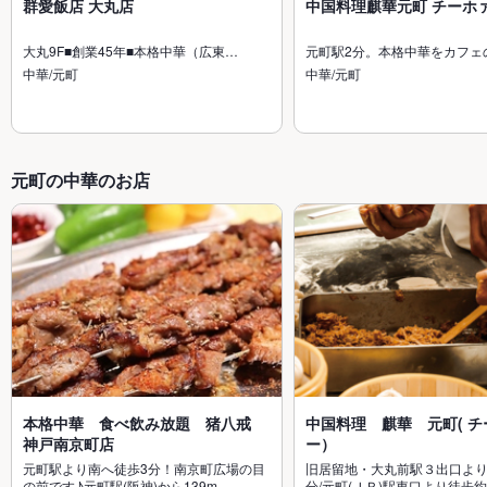
群愛飯店 大丸店
中国料理麒華元町 チーホ
大丸9F■創業45年■本格中華（広東…
元町駅2分。本格中華をカフェ
中華/元町
中華/元町
元町の中華のお店
本格中華 食べ飲み放題 猪八戒
中国料理 麒華 元町( チ
神戸南京町店
ー）
元町駅より南へ徒歩3分！南京町広場の目
旧居留地・大丸前駅３出口よ
の前です♪元町駅(阪神)から139m
分/元町(ＪＲ)駅東口より徒歩約