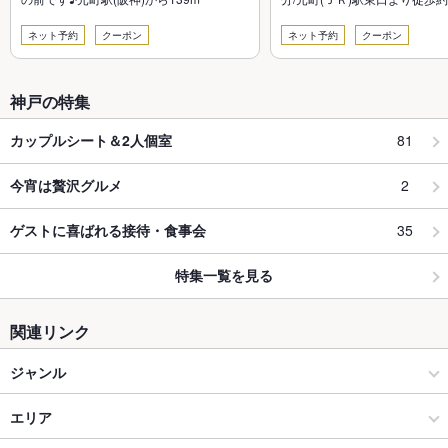
(阪神)駅東出口より徒歩約３分
ネット予約
クーポン
ネット予約
クーポン
神戸の特集
81
カップルシート＆2人個室
2
今宵は贅沢グルメ
35
ゲストに喜ばれる接待・食事会
特集一覧を見る
関連リンク
ジャンル
中華
エリア