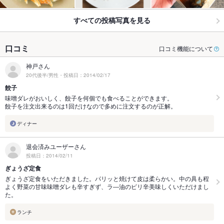
すべての投稿写真を見る
口コミ
口コミ機能について
神戸さん
20代後半/男性・投稿日：2014/02/17
餃子
味噌ダレがおいしく、餃子を何個でも食べることができます。
餃子を注文出来るのは1回だけなので多めに注文するのが正解。
ディナー
退会済みユーザーさん
投稿日：2014/02/11
ぎょうざ定食
ぎょうざ定食をいただきました。パリッと焼けて皮は柔らかい。中の具も程
よく野菜の甘味味噌ダレも辛すぎず、ラ―油のピリ辛美味しくいただけまし
た。
ランチ