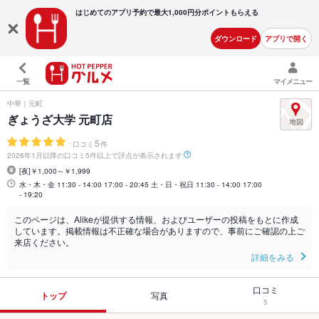
はじめてのアプリ予約で最大
1,000円分ポイントもらえる
ダウンロード
アプリで開く
一覧
マイメニュー
中華｜元町
ぎょうざ大学 元町店
-
5
口コミ
件
2026年1月以降の口コミ5件以上で評点が表示されます
[夜]￥1,000～￥1,999
水・木・金 11:30 - 14:00 17:00 - 20:45 土・日・祝日 11:30 - 14:00 17:00
- 19:20
このページは、Alikeが提供する情報、およびユーザーの投稿をもとに作成
しています。掲載情報は不正確な場合がありますので、事前にご確認の上ご
来店ください。
詳細をみる
口コミ
トップ
写真
5