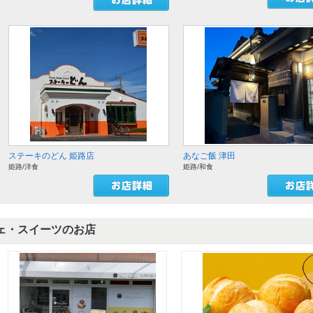
ステーキのどん 姫路店
あなご飯 津田
姫路/洋食
姫路/和食
ェ・スイーツのお店