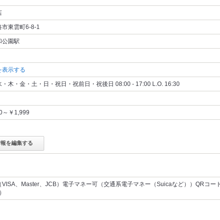
店
市東雲町6-8-1
和公園駅
を表示する
木・金・土・日・祝日・祝前日・祝後日 08:00 - 17:00 L.O. 16:30
00～￥1,999
情報を編集する
VISA、Master、JCB）電子マネー可（交通系電子マネー（Suicaなど））QRコー
y）