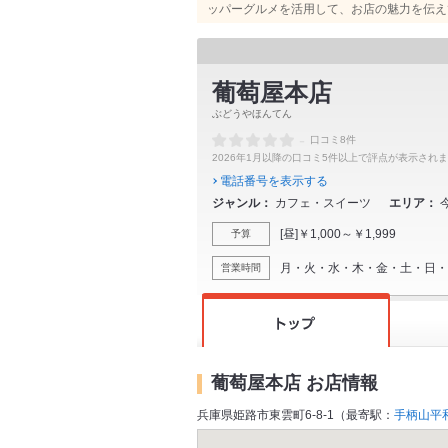
ッパーグルメを活用して、お店の魅力を伝え
葡萄屋本店
ぶどうやほんてん
-
口コミ8件
2026年1月以降の口コミ5件以上で評点が表示され
電話番号を表示する
ジャンル
カフェ・スイーツ
エリア
[昼]￥1,000～￥1,999
予算
月・火・水・木・金・土・日・祝日・祝前
営業時間
葡萄屋本店 お店情報
兵庫県姫路市東雲町6-8-1（最寄駅：
手柄山平