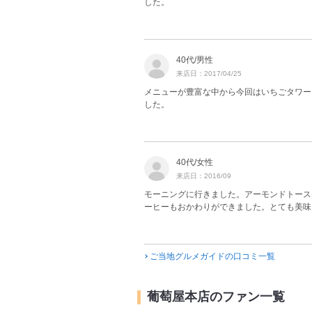
した。
40代/男性
来店日：2017/04/25
メニューが豊富な中から今回はいちごタワー
した。
40代/女性
来店日：2016/09
モーニングに行きました。アーモンドトース
ーヒーもおかわりができました。とても美味
ご当地グルメガイドの口コミ一覧
葡萄屋本店のファン一覧