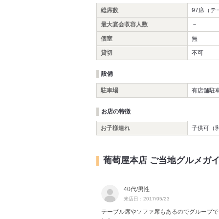
総席数
97席（テ
最大宴会収容人数
－
個室
無
貸切
不可
設備
駐車場
有店舗駐車
お店の特徴
お子様連れ
子供可（
葡萄屋本店 ご当地グルメガ
40代/男性
来店日：2017/05/23
テーブル席やソファ席もあるのでグループで