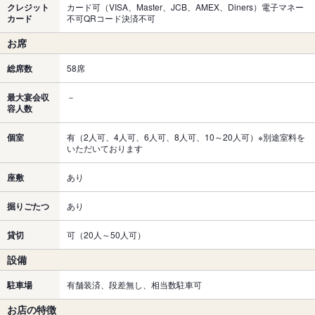
クレジット
カード可（VISA、Master、JCB、AMEX、Diners）電子マネー
カード
不可QRコード決済不可
お席
総席数
58席
最大宴会収
－
容人数
個室
有（2人可、4人可、6人可、8人可、10～20人可）※別途室料を
いただいております
座敷
あり
掘りごたつ
あり
貸切
可（20人～50人可）
設備
駐車場
有舗装済、段差無し、相当数駐車可
お店の特徴