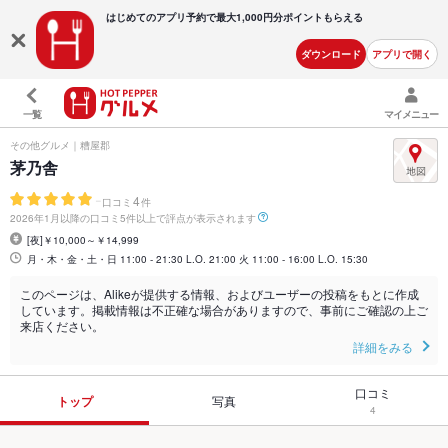
はじめてのアプリ予約で最大
1,000円分ポイントもらえる
ダウンロード
アプリで開く
一覧
マイメニュー
その他グルメ｜糟屋郡
茅乃舎
-
4
口コミ
件
2026年1月以降の口コミ5件以上で評点が表示されます
[夜]￥10,000～￥14,999
月・木・金・土・日 11:00 - 21:30 L.O. 21:00 火 11:00 - 16:00 L.O. 15:30
このページは、Alikeが提供する情報、およびユーザーの投稿をもとに作成
しています。掲載情報は不正確な場合がありますので、事前にご確認の上ご
来店ください。
詳細をみる
口コミ
トップ
写真
4