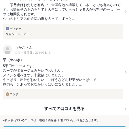
ここ茅乃舎はおだしが有名で、全国各地へ通販していることでも有名なので
す。お野菜そのものをとても大事にしていらっしゃるのがお料理の一つ、一
つに垣間見られます。
久山のトリアスの近辺の道を入って、ずっと…
ディナー
来店シーン：デート
ちかこさん
女性・投稿日：2014/03/10
芽（めぶき）
5千円のコースです。
スープがポタージュみたいでおいしい。
メインを選べます。十穀鍋にしました。
やっぱり、出汁がおいしい！ごぼうなどお野菜がいっぱいで
豚肉も十分あっておなかいっぱいになりました。…
ランチ
すべての口コミを見る
※表示されているコースは、現在予約を受け付けていない場合があります。