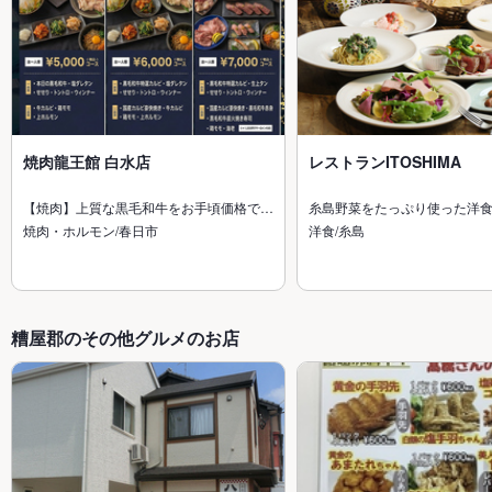
焼肉龍王館 白水店
レストランITOSHIMA
【焼肉】上質な黒毛和牛をお手頃価格で…
糸島野菜をたっぷり使った洋
焼肉・ホルモン/春日市
洋食/糸島
糟屋郡のその他グルメのお店