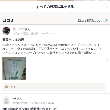
すべての投稿写真を見る
口コミ
口コミ機能について
モーパパさん
50代前半/男性・投稿日：2015/05/29
野菜だし1890円
24袋入コンソメスープのもと？嫁がある日の食事にスープにして出してく
れました。全くの無添加。「塩分薄目だから塩をちょい足ししても良いくら
いかな？コンソメスープだけなら二袋使わないと♪それに塩・胡椒と…
ランチ
wkさん
40代前半/女性・投稿日：2015/05/22
2015年03月頃夕食の時間帯に行きました