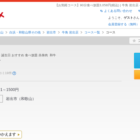
よくある問い合わせ
ようこそ、
さん
ゲスト
会員登録する（無料）
歌山
白浜・和歌山県その他
岩出市
牛角 岩出店
コース一覧
コース
会 誕生日 おすすめ 食べ放題 赤身肉 和牛
店
コミ19件
01～1500円
岩出市
（
和歌山
）
つかえます