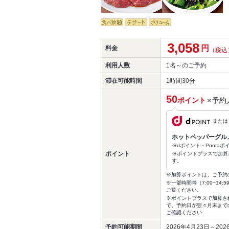
3,058
円
料金
（税込
利用人数
1名～
のご予約
滞在可能時間
1時間30分
50
ポイント
×
予約
または
ホットペッパーグル
※dポイント・Ponta
ポイント
※ポイントプラスで加算
す。
※加算ポイントは、ご予約
※一部時間帯（7:00~1
ご覧ください。
※ポイントプラスで加算さ
で、予約日が翌々月末まで
ご確認ください
予約可能期間
2026年4月23日～20