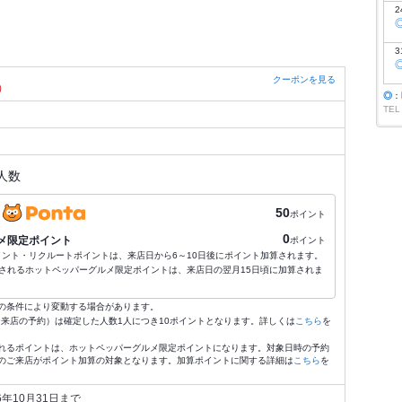
2
3
クーポンを見る
）
◎
：
TEL
人数
50
ポイント
0
メ限定ポイント
ポイント
ポイント・リクルートポイントは、来店日から6～10日後にポイント加算されます。
されるホットペッパーグルメ限定ポイントは、来店日の翌月15日頃に加算されま
の条件により変動する場合があります。
4:59来店の予約）は確定した人数1人につき10ポイントとなります。詳しくは
こちら
を
れるポイントは、ホットペッパーグルメ限定ポイントになります。対象日時の予約
のご来店がポイント加算の対象となります。加算ポイントに関する詳細は
こちら
を
26年10月31日まで