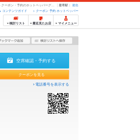
【お気軽コース】90分食べ放題3,058円(税込) | 牛角 岩出店 - クーポン・予約のホットペッパーグルメ
最寄駅：
岩出
コンテンツガイド
クーポン 予約 ホットペッパー
検討リスト
最近見たお店
マイメニュー
空席確認・予約する
クーポンを見る
電話番号を表示する