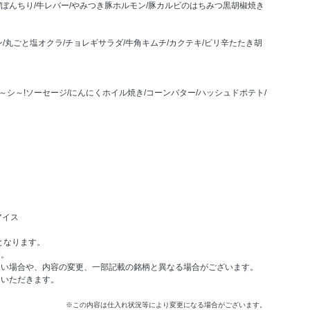
も/ぼんちり/牛レバー/やみつき豚ホルモン/豚カルビのはちみつ黒胡椒焼き
/丸ごと塩オクラ/チョレギサラダ/牛角キムチ/カクテキ/ピリ辛たたき胡
～シ～!ソーセージ/にんにくホイル焼き/コーンバター/ハッシュドポテト/
アイス
となります。
す。
ない場合や、内容の変更、一部記載の銘柄と異なる場合がございます。
をいただきます。
※この内容は仕入れ状況等により変更になる場合がございます。