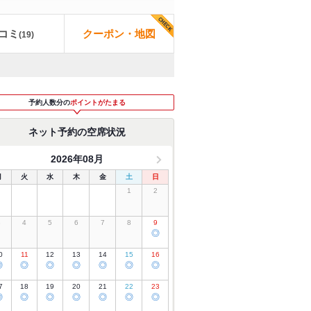
コミ
クーポン・地図
(
19
)
予約人数分の
ポイントがたまる
ネット予約の空席状況
2026年08月
月
火
水
木
金
土
日
1
2
3
4
5
6
7
8
9
◎
0
11
12
13
14
15
16
◎
◎
◎
◎
◎
◎
◎
7
18
19
20
21
22
23
◎
◎
◎
◎
◎
◎
◎