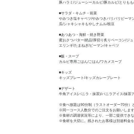
豚ハラミ/ジューシーカルビ/豚カルビ/とりも
■サラダ・キムチ・前菜
やみつき塩キャベツ/やみつきパリパリピーマン
瓜/シャキシャキもやしナムル/枝豆
■あつあつ・海鮮・焼き野菜
蜜おさつバター/絶品!厚切り炙りベーコン/ジュ
エリンギ/たまねぎ/ピーマン/キャベツ
■飯・スープ
カルビ専用ごはん/ごはん/ワカメスープ
■キッズ
キッズプレート/キッズカレープレート
■デザート
牛角アイス(バニラ・抹茶)/バニラアイス/抹茶
※食べ放題は90分制（ラストオーダー70分）
※同一コース人数分でのご注文をお願いしま
※食材の調達状況等により、一部ご提供でき
※食材を大切に。残されたお客様は別途料金