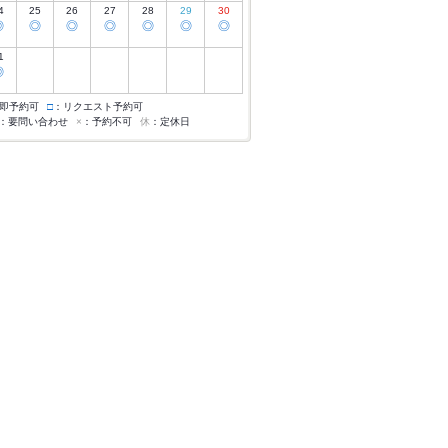
4
25
26
27
28
29
30
◎
◎
◎
◎
◎
◎
◎
1
◎
即予約可
□
：リクエスト予約可
：要問い合わせ
×
：予約不可
休
：定休日