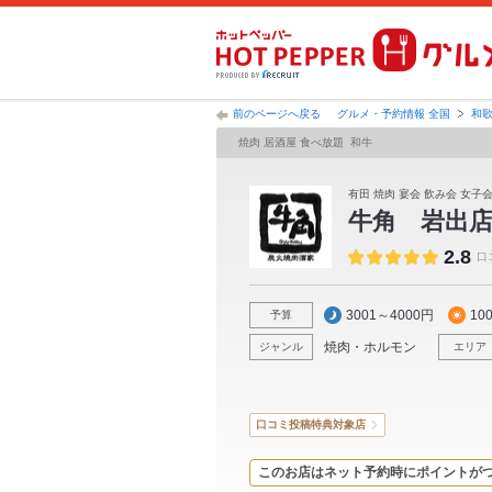
前のページへ戻る
グルメ・予約情報 全国
和
焼肉 居酒屋 食べ放題 和牛
有田 焼肉 宴会 飲み会 女子
牛角 岩出
2.8
口
3001～4000円
10
予算
焼肉・ホルモン
ジャンル
エリア
口コミ投稿特典対象店
このお店はネット予約時にポイントが