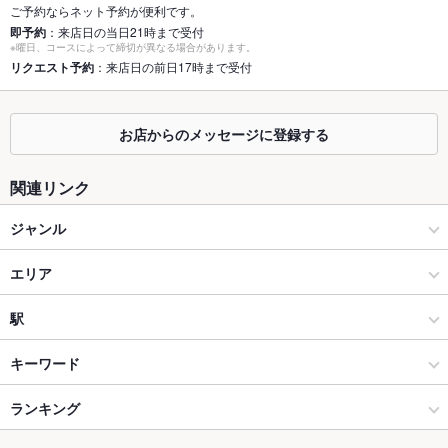
個室
あり ：テーブル１卓ございます。
ご予約ならネット予約が便利です。
即予約
：来店日の当日21時まで受付
※曜日、コースによって締切が異なる場合があります。
座敷
なし ：6名様向け堀りごたつ式の座敷×3
リクエスト予約
：来店日の前日17時まで受付
掘りごたつ
あり ：お座敷が掘りごたつとなります。
カウンター
なし ：申し訳ございません。ご用意がございません。
お店からのメッセージに登録する
ソファー
なし ：申し訳ございません。ご用意がございません。
関連リンク
テラス席
なし ：申し訳ございません。ご用意がございません。
ジャンル
貸切
貸切可 ：座敷10名～、店舗貸切30名～
焼肉・ホルモン
エリア
設備
焼肉
吹田
駅
Wi-Fi
なし
江坂・西中島・新大阪・十三 × 焼肉・ホルモン
吹田 × 焼肉・ホルモン
南千里駅
キーワード
バリアフリ
あり ：お手伝いします。ただし、通路がせまいので、車いすの
ー
方は事前にご相談ください。
江坂・西中島・新大阪・十三 × 焼肉
吹田 × 焼肉
ランキング
エビ料理
刺身
にんにく料理
ウインナー
レバー
ステーキ
炭火焼
駐車場
あり ：５台分ございます。
ビビンバ
冷麺
デザート
レアステーキ