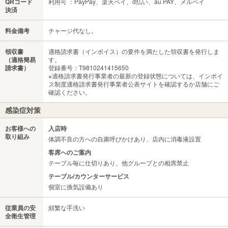
QRコード
利用可 ：PayPay、楽天ペイ、d払い、au PAY、メルペイ
決済
料金備考
チャージ代なし。
領収書
適格請求書（インボイス）の要件を満たした領収書を発行しま
（適格簡易
す。
請求書）
登録番号：T9810241415650
※適格請求書発行事業者の最新の登録状態については、インボイ
ス制度適格請求書発行事業者公表サイトを確認するか店舗にご
確認ください。
感染症対策
お客様への
入店時
取り組み
体調不良の方への自粛呼びかけあり、店内に消毒液設置
客席へのご案内
テーブル毎に仕切りあり、他グループとの相席禁止
テーブル/カウンターサービス
個室に換気設備あり
従業員の安
頻繁な手洗い
全衛生管理