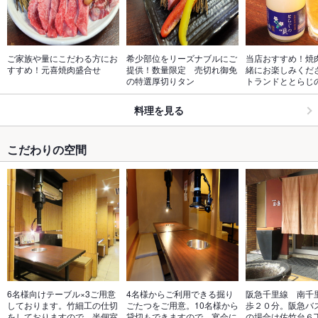
ご家族や量にこだわる方にお
希少部位をリーズナブルにご
当店おすすめ！焼
すすめ！元喜焼肉盛合せ
提供！数量限定　売切れ御免
緒にお楽しみくだ
の特選厚切りタン
トランドととらじ
料理を見る
こだわりの空間
6名様向けテーブル×3ご用意
4名様からご利用できる掘り
阪急千里線　南千
しております。竹細工の仕切
ごたつをご用意。10名様から
歩２０分。阪急バ
をしておりますので、半個室
貸切もできますので、宴会に
の場合は佐竹台６