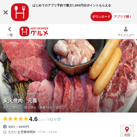
はじめてのアプリ予約で最大
1,000円分ポイントもらえる
ダウンロード
アプリで開く
一覧
マイメニュー
焼肉・ホルモン | 吹田 | 大阪府
炭火焼肉 元喜
炭火で美味しい焼き肉を！座敷10名～貸切◎
4.6
142
口コミ
件
3001～4000円
ただいま営業時間外
17:00～23:00