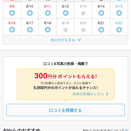
8/9
8/10
8/11
8/12
8/13
8/14
8/15
休
◎
◎
◎
◎
◎
◎
8/16
8/17
8/18
8/19
8/20
8/21
8/22
休
休
◎
◎
◎
◎
◎
8/23
8/24
8/25
8/26
8/27
8/28
8/29
他の日付を見る
休
◎
◎
◎
◎
◎
◎
8/30
8/31
9/1
9/2
9/3
9/4
9/5
休
◎
◎
◎
◎
◎
◎
口コミ&写真の投稿・掲載で
9/6
9/7
9/8
9/9
9/10
9/11
9/12
休
◎
◎
◎
◎
◎
◎
口コミを投稿する
AIからのおすすめ
AIからのおすすめについて