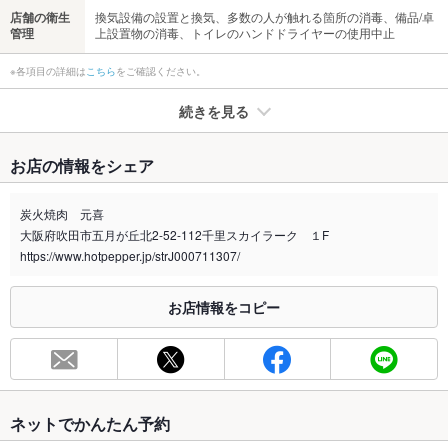
店舗の衛生
換気設備の設置と換気、多数の人が触れる箇所の消毒、備品/卓
管理
上設置物の消毒、トイレのハンドドライヤーの使用中止
※各項目の詳細は
こちら
をご確認ください。
続きを見る
たばこ
お店の情報をシェア
禁煙・喫煙
全席禁煙
店舗前（屋外）に灰皿設置しております
炭火焼肉 元喜
大阪府吹田市五月が丘北2-52-112千里スカイラーク １F
喫煙専用室
なし
https://www.hotpepper.jp/strJ000711307/
※2020年4月1日～受動喫煙対策に関する法律が施行されています。正しい情報はお店へお問い
合わせください。
お店情報をコピー
お席
総席数
44席(6名テーブル×4４名テーブル×1/掘りごたつ式の座敷×3)
最大宴会収
44人(店舗貸切30名～)
容人数
ネットでかんたん予約