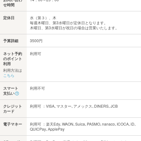
せ時間
定休日
水（第３）、木
毎週木曜日、第3水曜日が定休日となります。
木曜日、第3水曜日が祝日の場合は営業いたします。
予算詳細
3500円
ネット予約
利用可
のポイント
利用
利用方法は
こちら
スマート
利用不可
支払い
クレジット
利用可 ：VISA､マスター､アメックス､DINERS､JCB
カード
電子マネー
利用可 ：楽天Edy､WAON､Suica､PASMO､nanaco､ICOCA､iD､
QUICPay､ApplePay