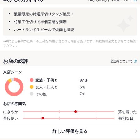
数量限定の特選厚切りタンが絶品！
竹細工仕切りで半個室感を満喫
ハートランド生ビールで焼肉を堪能
※AIによる要約のため、不正確な情報が含まれる場合があります。掲載情報全文と併せてご確認
ください。
お店の総評
総評について
来店シーン
家族・子供と
87％
友人・知人と
6％
その他
7％
お店の雰囲気
にぎやか
落ち着いた
普段使い
特別な日
詳しい評価を見る