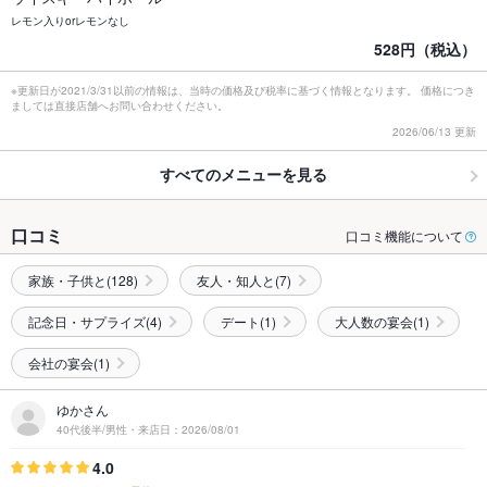
レモン入りorレモンなし
528円（税込）
※更新日が2021/3/31以前の情報は、当時の価格及び税率に基づく情報となります。 価格につき
ましては直接店舗へお問い合わせください。
2026/06/13 更新
すべてのメニューを見る
口コミ
口コミ機能について
家族・子供と(128)
友人・知人と(7)
記念日・サプライズ(4)
デート(1)
大人数の宴会(1)
会社の宴会(1)
ゆかさん
40代後半/男性・来店日：2026/08/01
4.0