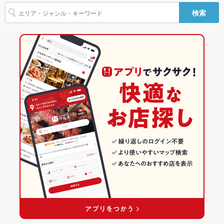
南千里駅 × 焼肉・ホルモン
大阪
大阪のグルメランキング
その他設備
-
検索
南千里駅 × 焼肉
大阪 × 焼肉・ホルモン
大阪の焼肉・ホルモンランキング
その他
飲み放題
なし ：申し訳ございません。ご用意がございません。
大阪 × 焼肉
江坂・西中島・新大阪・十三のグルメランキング
食べ放題
なし ：申し訳ございません。ご用意がございません。
江坂・西中島・新大阪・十三の焼肉・ホルモンランキング
お酒
焼酎充実
吹田のグルメランキング
お子様連れ
お子様連れ歓迎 ：少人数でも個室に案内できますので、ご相談
吹田の焼肉・ホルモンランキング
ください。
ウェディン
要相談。
グパーティ
ー二次会
お祝い・サ
可
プライズ対
応
備考
-