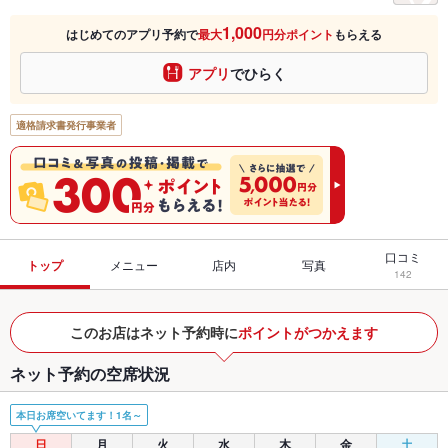
1,000
はじめてのアプリ予約で
最大
円分ポイント
もらえる
アプリ
でひらく
適格請求書発行事業者
口コミ
トップ
メニュー
店内
写真
142
このお店はネット予約時に
ポイントがつかえます
ネット予約の空席状況
本日お席空いてます！1名～
日
月
火
水
木
金
土