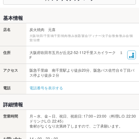
基本情報
店名
炭火焼肉 元喜
大阪/吹田/千里/南千里/焼肉/飲み放題/宴会/ディナー/女子会/飲食/飲み会/個
室/分煙
住所
大阪府吹田市五月が丘北2-52-112千里スカイラーク １
F
アクセス
阪急千里線 南千里駅より徒歩20分、阪急バス佐竹台６丁目バ
ス停より徒歩２分
電話
電話番号を表示する
詳細情報
営業時間
月～水、金～日、祝日、祝前日: 17:00～23:00 （料理L.O. 22:30
ドリンクL.O. 22:45）
食材がなくなり次第終了しますので、ご了承願います。
お問い合わ
14：00～23：00