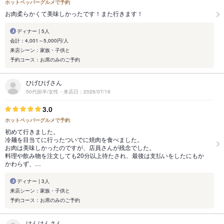
ホットペッパーグルメで予約
お肉柔らかくて美味しかったです！また行きます！
ディナー | 5人
会計：4,001～5,000円/人
来店シーン：家族・子供と
予約コース：お席のみのご予約
ひげひげさん
50代前半/女性・来店日：2026/07/19
3.0
ホットペッパーグルメで予約
初めて行きました。
冷麺を目当てに行ったついでに焼肉を食べました。
お肉は美味しかったのですが、店員さんが残念でした。
料理や飲み物を注文しても20分以上待たされ、最後は支払いをしたにもか
かわらず、…
ディナー | 3人
来店シーン：家族・子供と
予約コース：お席のみのご予約
けんけんさん