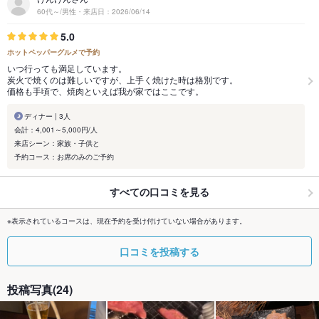
60代～/男性・来店日：2026/06/14
5.0
ホットペッパーグルメで予約
いつ行っても満足しています。
炭火で焼くのは難しいですが、上手く焼けた時は格別です。
価格も手頃で、焼肉といえば我が家ではここです。
ディナー | 3人
会計：4,001～5,000円/人
来店シーン：家族・子供と
予約コース：お席のみのご予約
すべての口コミを見る
※表示されているコースは、現在予約を受け付けていない場合があります。
口コミを投稿する
投稿写真(24)