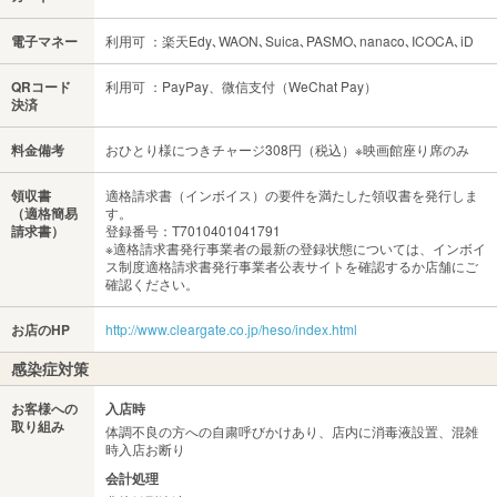
電子マネー
利用可 ：楽天Edy､WAON､Suica､PASMO､nanaco､ICOCA､iD
QRコード
利用可 ：PayPay、微信支付（WeChat Pay）
決済
料金備考
おひとり様につきチャージ308円（税込）※映画館座り席のみ
領収書
適格請求書（インボイス）の要件を満たした領収書を発行しま
（適格簡易
す。
請求書）
登録番号：T7010401041791
※適格請求書発行事業者の最新の登録状態については、インボイ
ス制度適格請求書発行事業者公表サイトを確認するか店舗にご
確認ください。
お店のHP
http://www.cleargate.co.jp/heso/index.html
感染症対策
お客様への
入店時
取り組み
体調不良の方への自粛呼びかけあり、店内に消毒液設置、混雑
時入店お断り
会計処理