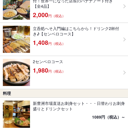
付！世界一になった店長のバナナアート付き
【全4品】
2,000
円（税込）
立呑処へそ入門編はこちらから！ドリンク2杯付
き♪【センベロコース】
1,408
円（税込）
2センベロコース
1,980
円（税込）
料理
新豊洲市場直送お刺身セット・・・日替わりお刺身
盛りとドリンクセット
1089円（税込）～