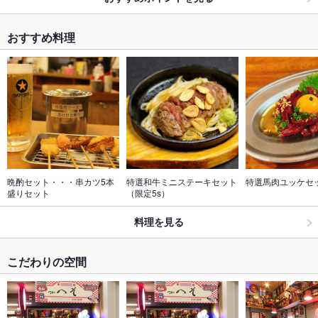
おすすめ料理
晩酌セット・・・串カツ5本
特選和牛ミニステーキセット
特選馬肉ユッケセ
盛りセット
（限定5s）
料理を見る
こだわりの空間