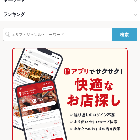
ー
銀座・有楽町・新橋・築地・月島 × 立ち飲み
新橋 × 立ち飲み
ランキング
からあげ
串かつ
馬刺し
炉ばた焼き・炙り焼き
モツ煮込み
エビ料理
駐車場
なし
刺身
にんにく料理
フライドポテト
ウインナー
ソーセージ
牛カツ
その他設備
－
新橋駅 × 居酒屋
東京
東京のグルメランキング
検索
鶏皮
ステーキ
ハンバーグ
餃子
麻婆豆腐
たこ焼き
その他
新橋駅 × 立ち飲み
東京 × 居酒屋
東京の居酒屋ランキング
飲み放題
なし
東京 × 立ち飲み
東京の立ち飲みランキング
食べ放題
なし
銀座・有楽町・新橋・築地・月島のグルメランキング
お酒
焼酎充実、日本酒充実
銀座・有楽町・新橋・築地・月島の居酒屋ランキング
お子様連れ
お子様連れ不可
新橋のグルメランキング
ウェディン
－
グパーティ
ー二次会
新橋の居酒屋ランキング
備考
－