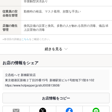
非接触型決済あり
従業員の安
勤務時の検温、マスク着用、頻繁な手洗い
全衛生管理
店舗の衛生
換気設備の設置と換気、多数の人が触れる箇所の消毒、備品/卓
管理
上設置物の消毒
※各項目の詳細は
こちら
をご確認ください。
続きを見る
たばこ
お店の情報をシェア
禁煙・喫煙
全席喫煙可
立呑処へそ 新橋駅前店
喫煙専用室
なし
東京都港区新橋２丁目20番15号 新橋駅前ビル1号館地下1階Ｂ102
https://www.hotpepper.jp/strJ000813608/
※2020年4月1日～受動喫煙対策に関する法律が施行されています。正しい情報はお店へお問い
合わせください。
お店情報をコピー
お席
総席数
36席