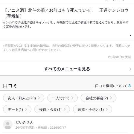
【アニメ酒】北斗の拳／お前はもう死んでいる！ 王道ケンシロウ
（芋焼酎）
ケンシロウの王道の強さをイメージし、芋焼酎では王道の黄金千貫で仕込んでおり、飲みやす
く定番の味わいです。
.
※更新日が2021/3/31以前の情報は、当時の価格及び税率に基づく情報となります。 価格につき
ましては直接店舗へお問い合わせください。
2025/04/16 更新
すべてのメニューを見る
口コミ
口コミ機能について
友人・知人と(20)
一人で(11)
会社の宴会(2)
デート(1)
接待・会食(1)
家族・子供と(1)
だいきさん
20代後半/男性・投稿日：2026/07/17