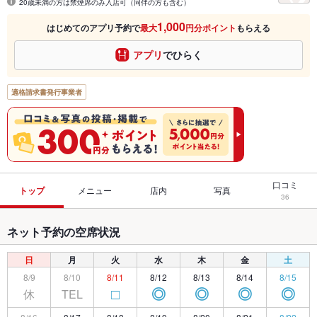
20歳未満の方は禁煙席のみ入店可（同伴の方も含む）
1,000
はじめてのアプリ予約で
最大
円分ポイント
もらえる
アプリ
でひらく
適格請求書発行事業者
口コミ
トップ
メニュー
店内
写真
36
ネット予約の空席状況
日
月
火
水
木
金
土
8/9
8/10
8/11
8/12
8/13
8/14
8/15
休
TEL
□
◎
◎
◎
◎