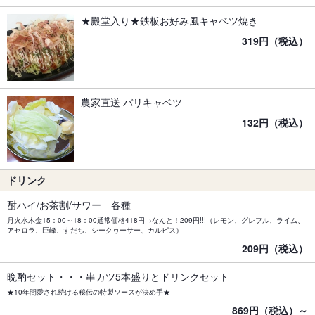
★殿堂入り★鉄板お好み風キャベツ焼き
319円（税込）
農家直送 バリキャベツ
132円（税込）
ドリンク
酎ハイ/お茶割/サワー 各種
月火水木金15：00～18：00通常価格418円→なんと！209円!!!（レモン、グレフル、ライム、
アセロラ、巨峰、すだち、シークヮーサー、カルピス）
209円（税込）
晩酌セット・・・串カツ5本盛りとドリンクセット
★10年間愛され続ける秘伝の特製ソースが決め手★
869円（税込）～