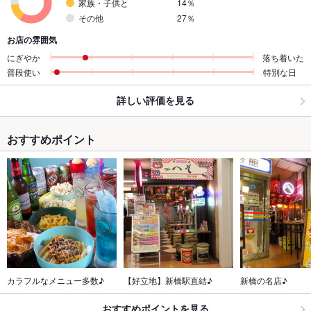
家族・子供と
14％
その他
27％
お店の雰囲気
にぎやか
落ち着いた
普段使い
特別な日
詳しい評価を見る
おすすめポイント
カラフルなメニュー多数♪
【好立地】新橋駅直結♪
新橋の名店♪
おすすめポイントを見る