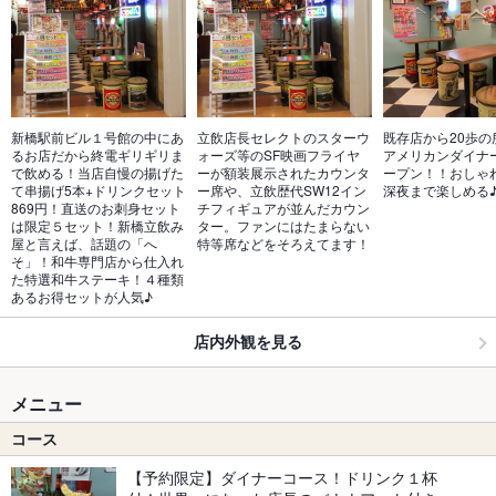
新橋駅前ビル１号館の中にあ
立飲店長セレクトのスターウ
既存店から20歩の
るお店だから終電ギリギリま
ォーズ等のSF映画フライヤ
アメリカンダイナ
で飲める！当店自慢の揚げた
ーが額装展示されたカウンタ
ープン！！おしゃ
て串揚げ5本+ドリンクセット
ー席や、立飲歴代SW12イン
深夜まで楽しめる
869円！直送のお刺身セット
チフィギュアが並んだカウン
は限定５セット！新橋立飲み
ター。ファンにはたまらない
屋と言えば、話題の「へ
特等席などをそろえてます！
そ」！和牛専門店から仕入れ
た特選和牛ステーキ！４種類
あるお得セットが人気♪
店内外観を見る
メニュー
コース
【予約限定】ダイナーコース！ドリンク１杯