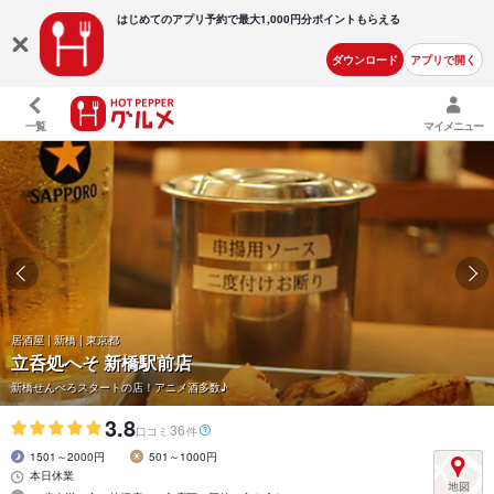
はじめてのアプリ予約で最大
1,000円分ポイントもらえる
ダウンロード
アプリで開く
一覧
マイメニュー
居酒屋 | 新橋 | 東京都
立呑処へそ 新橋駅前店
新橋せんべろスタートの店！アニメ酒多数♪
3.8
36
口コミ
件
1501～2000円
501～1000円
本日休業