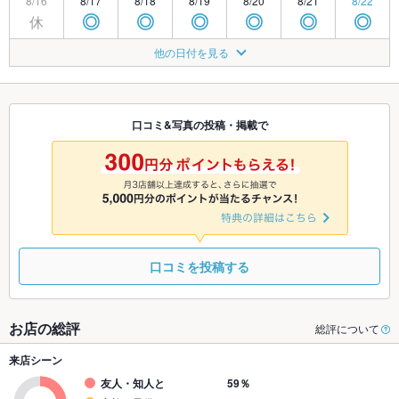
8/16
8/17
8/18
8/19
8/20
8/21
8/22
休
◎
◎
◎
◎
◎
◎
8/23
8/24
8/25
8/26
8/27
8/28
8/29
他の日付を見る
休
◎
◎
◎
◎
◎
◎
8/30
8/31
9/1
9/2
9/3
9/4
9/5
休
◎
◎
◎
◎
◎
◎
口コミ&写真の投稿・掲載で
9/6
9/7
9/8
9/9
9/10
9/11
9/12
休
◎
◎
◎
◎
◎
◎
口コミを投稿する
お店の総評
総評について
来店シーン
友人・知人と
59％