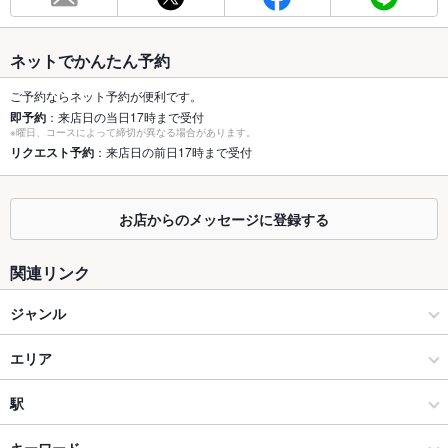
最大宴会収
35人
容人数
ネットでかんたん予約
個室
なし
ご予約ならネット予約が便利です。
即予約
：来店日の当日17時まで受付
座敷
なし
※曜日、コースによって締切が異なる場合があります。
リクエスト予約
：来店日の前日17時まで受付
掘りごたつ
なし
カウンター
あり
お店からのメッセージに登録する
ソファー
なし
関連リンク
テラス席
なし
ジャンル
貸切
貸切不可
居酒屋
エリア
設備
Wi-Fi
あり
立ち飲み
新橋
駅
バリアフリ
なし
銀座・有楽町・新橋・築地・月島 × 居酒屋
新橋 × 居酒屋
新橋駅
キーワード