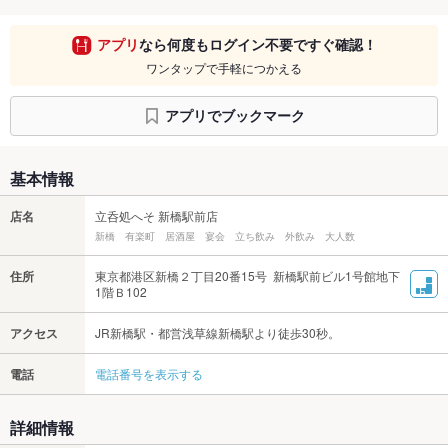
アプリ
なら何度もログイン不要ですぐ確認！
ワンタップで手軽につかえる
アプリでブックマーク
基本情報
店名
立呑処へそ 新橋駅前店
新橋 有楽町 居酒屋 宴会 立ち飲み 外飲み 大人数
住所
東京都港区新橋２丁目20番15号 新橋駅前ビル1号館地下
1階Ｂ102
アクセス
JR新橋駅・都営浅草線新橋駅より徒歩30秒。
電話
電話番号を表示する
詳細情報