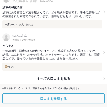
20代後半/男性・投稿日：2014/06/04
浅草の和菓子店
浅草にある有名な和菓子屋さんです。どら焼きが名物です。沖縄の黒糖など
の厳選された素材で作られています。最中などもあり、おいしいです。
来店シーン：友人・知人と
のびこさん
投稿日：2014/04/08
どらやき
一個315円（消費税5％時代ですけど）と、比較的お高いと思うんですが、
納得。ふんわりとした外の生地。ホットケーキのようです。関西でも、百貨
店などで、売っているのを発見しました。また食べ見たい。
ランチ
すべての口コミを見る
※表示されているコースは、現在予約を受け付けていない場合があります。
口コミを投稿する