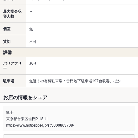
最大宴会収
－
容人数
個室
無
貸切
不可
設備
バリアフリ
あり
ー
駐車場
無近くの有料駐車場：雷門地下駐車場197台収容、ほか
お店の情報をシェア
亀十
東京都台東区雷門2-18-11
https://www.hotpepper.jp/strJ000863708/