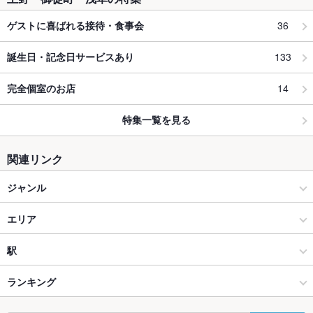
36
ゲストに喜ばれる接待・食事会
133
誕生日・記念日サービスあり
14
完全個室のお店
特集一覧を見る
関連リンク
ジャンル
カフェ・スイーツ
エリア
スイーツ
浅草
駅
上野・御徒町・浅草 × カフェ・スイーツ
浅草 × カフェ・スイーツ
浅草駅
ランキング
上野・御徒町・浅草 × スイーツ
浅草 × スイーツ
東京のグルメランキング