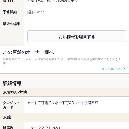
予算詳細
[昼]～￥999
最近の編集
－
お店情報を編集する
この店舗のオーナー様へ
掲載無料のプランから、店舗情報を編集したり、料理や店内の写真を掲載することができま
す。
詳しくはこちら
詳細情報
お支払い方法
クレジット
カード不可電子マネー不可QRコード決済不可
カード
お席
総席数
（テイクアウトのみ）