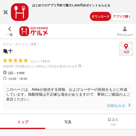
はじめてのアプリ予約で最大
1,000円分ポイントもらえる
ダウンロード
アプリで開く
一覧
マイメニュー
カフェ・スイーツ｜浅草
亀十
-
143
口コミ
件
2026年1月以降の口コミ5件以上で評点が表示されます
[昼]～￥999
10:00 - 19:00
このページは、Alikeが提供する情報、およびユーザーの投稿をもとに作成
しています。掲載情報は不正確な場合がありますので、事前にご確認の上ご
来店ください。
詳細をみる
口コミ
トップ
写真
143