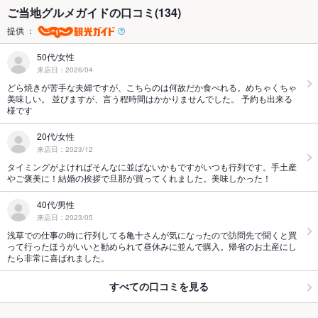
ご当地グルメガイドの口コミ(134)
提供 ：
50代/女性
来店日：2026/04
どら焼きが苦手な夫婦ですが、こちらのは何故だか食べれる。めちゃくちゃ
美味しい。 並びますが、言う程時間はかかりませんでした。 予約も出来る
様です
20代/女性
来店日：2023/12
タイミングがよければそんなに並ばないかもですがいつも行列です。手土産
やご褒美に！結婚の挨拶で旦那が買ってくれました。美味しかった！
40代/男性
来店日：2023/05
浅草での仕事の時に行列してる亀十さんが気になったので訪問先で聞くと買
って行ったほうがいいと勧められて昼休みに並んで購入。帰省のお土産にし
たら非常に喜ばれました。
すべての口コミを見る