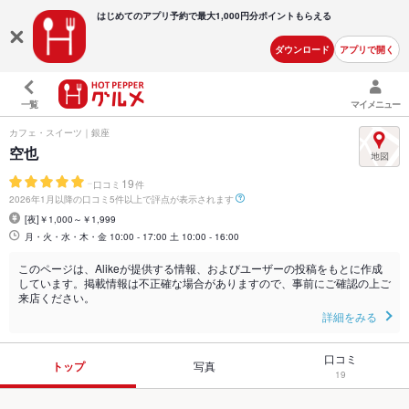
はじめてのアプリ予約で最大
1,000円分ポイントもらえる
ダウンロード
アプリで開く
一覧
マイメニュー
カフェ・スイーツ｜銀座
空也
-
19
口コミ
件
2026年1月以降の口コミ5件以上で評点が表示されます
[夜]￥1,000～￥1,999
月・火・水・木・金 10:00 - 17:00 土 10:00 - 16:00
このページは、Alikeが提供する情報、およびユーザーの投稿をもとに作成
しています。掲載情報は不正確な場合がありますので、事前にご確認の上ご
来店ください。
詳細をみる
口コミ
トップ
写真
19