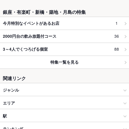
銀座・有楽町・新橋・築地・月島の特集
1
今月特別なイベントがあるお店
36
2000円台の飲み放題付コース
88
3～4人でくつろげる個室
特集一覧を見る
関連リンク
ジャンル
カフェ・スイーツ
エリア
スイーツ
銀座
駅
銀座・有楽町・新橋・築地・月島 × カフェ・スイーツ
銀座 × カフェ・スイーツ
銀座駅
ランキング