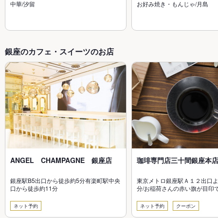
中華/汐留
お好み焼き・もんじゃ/月島
銀座のカフェ・スイーツのお店
ANGEL CHAMPAGNE 銀座店
珈琲専門店三十間銀座本
銀座駅B5出口から徒歩約5分有楽町駅中央
東京メトロ銀座駅Ａ１２出口よ
口から徒歩約11分
分/お稲荷さんの赤い旗が目印
ネット予約
ネット予約
クーポン