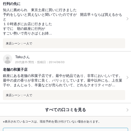
行列の先に
知人に薦められ 東京土産に買いに行きました
予約をしないと買えないと聞いていたのですが 開店早々ならば買えるかも
と
１０時過ぎにお店に行きました
すでに 朝の銀座に行列が
すごい勢いで売りさばくお姉…
来店シーン：一人で
Takuさん
20代後半/男性・投稿日：2014/06/03
老舗の和菓子店
銀座にある老舗の和菓子店です。最中が絶品であり、非常においしいです。
最中の皮の香りが非常に良く、パリッとしています。最中以外にも、上生菓
子や、まんじゅう、羊羹などが売られていて、どれもクオリティーが…
来店シーン：一人で
すべての口コミを見る
※表示されているコースは、現在予約を受け付けていない場合があります。