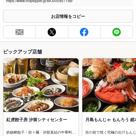
https://www.hotpepper.jp/strJ000957198/
お店情報をコピー
ピックアップ店舗
紅虎餃子房 汐留シティセンター
月島もんじゃ もんろう 総
鉄鍋棒餃子・担々麺・汐留直結の中華料…
目の前で焼く究極の出汁もん