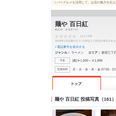
ッパーグルメを活用して、お店の魅力を伝え
麺や 百日紅
めんや さるすべり
-
口コミ5件
2026年1月以降の口コミ5件以上で評点が表示され
電話番号を表示する
ジャンル
ラーメン
エリア
新宿三丁
[夜]￥1,000～￥1,999
予算
月・火・水・木・金 07:00 - 23:00 L.O
営業時間
麺や 百日紅 投稿写真（161