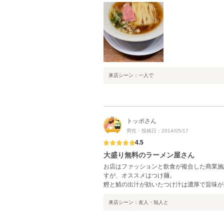
来店シーン：一人で
トッポさん
男性・投稿日：2014/05/17
4.5
大盛り無料のラーメン屋さん
お店はファッションと飲食が複合した商業施
すが、オススメはつけ麺。
鰹と鯖の出汁が効いたつけ汁は濃厚で旨味が
来店シーン：友人・知人と