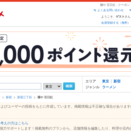
麺や 百日紅 - クー
よくある問い合わせ
ようこそ、
さん
ゲスト
会員登録する（無料）
エリア
東京
新宿
ジャンル
ラーメン
京
新宿
新宿三丁目
麺や 百日紅
報、およびユーザーの投稿をもとに作成しています。掲載情報は不正確な場合がありま
お考えの方はこちら
強力サポートします！掲載無料のプランから、店舗情報を編集したり、料理や店内