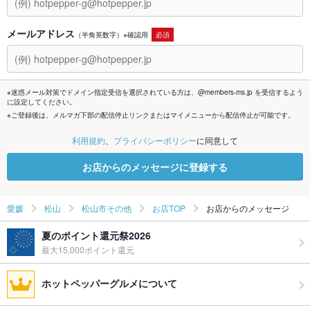
メールアドレス
（半角英数字）※確認用
必須
※迷惑メール対策でドメイン指定受信を選択されている方は、@members-ms.jp を受信するよう
に設定してください。
※ご登録後は、メルマガ下部の配信停止リンクまたはマイメニューから配信停止が可能です。
利用規約
、
プライバシーポリシー
に同意して
お店からのメッセージに登録する
愛媛
松山
松山市その他
お店TOP
お店からのメッセージ
夏のポイント還元祭2026
最大15,000ポイント還元
ホットペッパーグルメについて