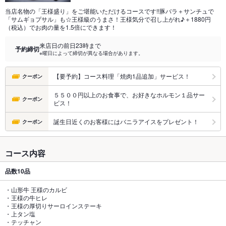
当店名物の「王様盛り」をご堪能いただけるコースです!!豚バラ＋サンチュで
「サムギョプサル」も☆王様級のうまさ！王様気分で召し上がれ♪＋1880円
（税込）でお肉の量を1.5倍にできます！
来店日の前日23時まで
予約締切
※曜日によって締切が異なる場合があります。
【要予約】コース料理「焼肉1品追加」サービス！
クーポン
５５００円以上のお食事で、お好きなホルモン１品サー
クーポン
ビス！
誕生日近くのお客様にはバニラアイスをプレゼント！
クーポン
コース内容
品数
10品
・山形牛 王様のカルビ
・王様の牛ヒレ
・王様の厚切りサーロインステーキ
・上タン塩
・テッチャン