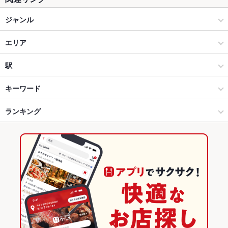
ジャンル
焼肉・ホルモン
エリア
焼肉
天童
駅
山形県その他 × 焼肉・ホルモン
天童 × 焼肉・ホルモン
乱川駅
キーワード
山形県その他 × 焼肉
天童 × 焼肉
ランキング
からあげ
馬刺し
炉ばた焼き・炙り焼き
フライドポテト
ウインナー
牛すじ
レバー
ガレット
ビビンバ
石焼きビビンバ
冷麺
デザート
乱川駅 × 焼肉・ホルモン
山形
山形のグルメランキング
馬肉
乱川駅 × 焼肉
山形 × 焼肉・ホルモン
山形の焼肉・ホルモンランキング
山形 × 焼肉
山形県その他のグルメランキング
山形県その他の焼肉・ホルモンランキング
天童のグルメランキング