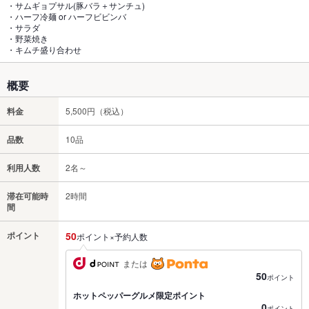
・サムギョプサル(豚バラ＋サンチュ)
・ハーフ冷麺 or ハーフビビンバ
・サラダ
・野菜焼き
・キムチ盛り合わせ
概要
料金
5,500円（税込）
品数
10品
利用人数
2名～
滞在可能時
2時間
間
ポイント
50
ポイント×予約人数
または
50
ポイント
ホットペッパーグルメ限定ポイント
0
ポイント