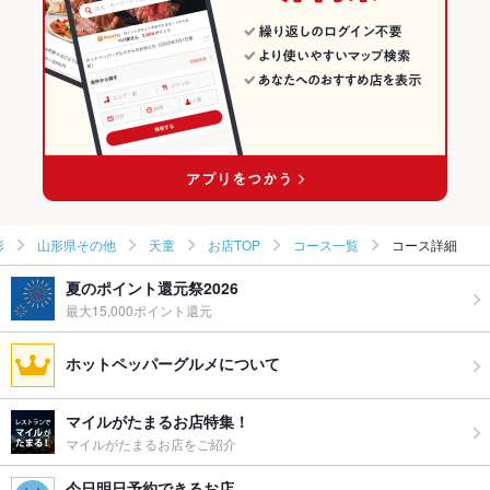
形
山形県その他
天童
お店TOP
コース一覧
コース詳細
夏のポイント還元祭2026
最大15,000ポイント還元
ホットペッパーグルメについて
マイルがたまるお店特集！
マイルがたまるお店をご紹介
今日明日予約できるお店