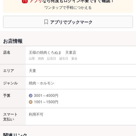
アプリ
なら何度もログイン不要ですぐ確認！
ワンタップで手軽につかえる
アプリでブックマーク
お店情報
店名
王様の焼肉くろぬま 天童店
山形 焼肉 記念日 誕生日 宴会
エリア
天童
ジャンル
焼肉・ホルモン
予算
3001～4000円
1001～1500円
スマート
利用不可
支払い
関連リンク