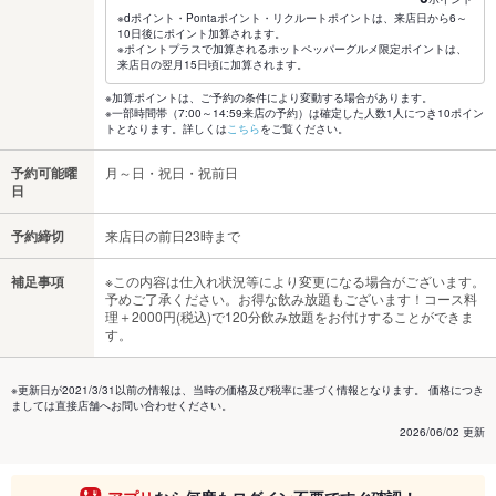
※dポイント・Pontaポイント・リクルートポイントは、来店日から6～
10日後にポイント加算されます。
※ポイントプラスで加算されるホットペッパーグルメ限定ポイントは、
来店日の翌月15日頃に加算されます。
※加算ポイントは、ご予約の条件により変動する場合があります。
※一部時間帯（7:00～14:59来店の予約）は確定した人数1人につき10ポイン
トとなります。詳しくは
こちら
をご覧ください。
予約可能曜
月～日・祝日・祝前日
日
予約締切
来店日の前日23時まで
補足事項
※この内容は仕入れ状況等により変更になる場合がございます。
予めご了承ください。お得な飲み放題もございます！コース料
理＋2000円(税込)で120分飲み放題をお付けすることができま
す。
※更新日が2021/3/31以前の情報は、当時の価格及び税率に基づく情報となります。 価格につき
ましては直接店舗へお問い合わせください。
2026/06/02 更新