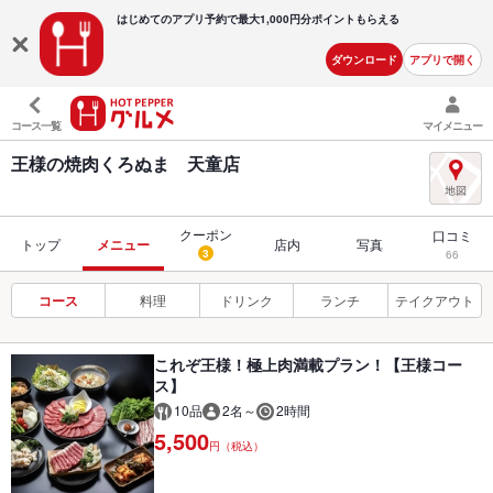
はじめてのアプリ予約で最大
1,000円分ポイントもらえる
ダウンロード
アプリで開く
コース一覧
マイメニュー
王様の焼肉くろぬま 天童店
クーポン
口コミ
トップ
メニュー
店内
写真
3
66
コース
料理
ドリンク
ランチ
テイクアウト
これぞ王様！極上肉満載プラン！【王様コー
ス】
10品
2名～
2時間
5,500
円（税込）