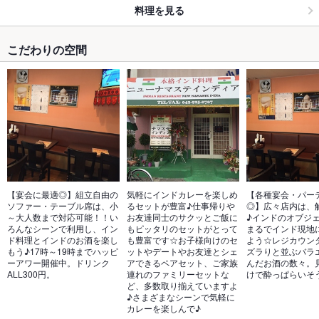
料理を見る
こだわりの空間
【宴会に最適◎】組立自由の
気軽にインドカレーを楽しめ
【各種宴会・パー
ソファー・テーブル席は、小
るセットが豊富♪仕事帰りや
◎】広々店内は、
～大人数まで対応可能！！い
お友達同士のサクッとご飯に
♪インドのオブジ
ろんなシーンで利用し、イン
もピッタリのセットがとって
まるでインド現地
ド料理とインドのお酒を楽し
も豊富です☆お子様向けのセ
よう☆レジカウン
もう♪17時～19時までハッピ
ットやデートやお友達とシェ
ズラりと並ぶバラ
ーアワー開催中。ドリンク
アできるペアセット、ご家族
んだお酒の数々。
ALL300円。
連れのファミリーセットな
けで酔っぱらいそ
ど、多数取り揃えていますよ
♪さまざまなシーンで気軽に
カレーを楽しんで♪