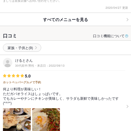
ましては直接店舗へお問い合わせください。
2020/04/27 更新
すべてのメニューを見る
口コミ
口コミ機能について
家族・子供と(9)
けるとさん
30代前半/男性・来店日：2022/09/13
5.0
ホットペッパーグルメで予約
何より料理が美味しい！
ただガパオライスはしょっぱいです。
でもカレーやナンにチキンが美味しく、サラダも新鮮で美味しかったです
(*^^*)