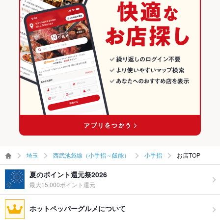
英語メニュ
あり
ー
小手指のグルメランキング
その他設備
■日本人スタッフ、ならびに日本語話せるスタッフ多数！ご安心
ください。
その他
飲み放題
あり ：1000円、飲み放題だけでも承ります
食べ放題
あり ：臨機応変に対応いたします！全コース、ナンとライス食
べ放題です。
お酒
カクテル充実、焼酎充実、日本酒充実、ワイン充実
お子様連れ
お子様連れ歓迎 ：お子様セット580円ございます
埼玉
西武池袋線（小手指～飯能）
小手指
お店TOP
ウェディン
■最大50名様収容！広々テーブル席で宴会もしやすいのが魅力♪
グパーティ
夏のポイント還元祭2026
ー二次会
最大15,000ポイント還元
ライブショ
あり
ー
ホットペッパーグルメについて