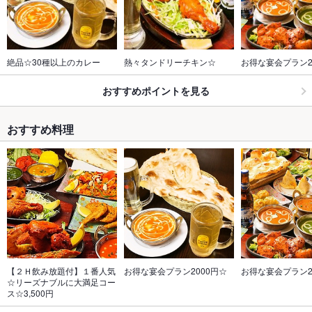
絶品☆30種以上のカレー
熱々タンドリーチキン☆
お得な宴会プラン2
おすすめポイントを見る
おすすめ料理
【２Ｈ飲み放題付】１番人気
お得な宴会プラン2000円☆
お得な宴会プラン2
☆リーズナブルに大満足コー
ス☆3,500円