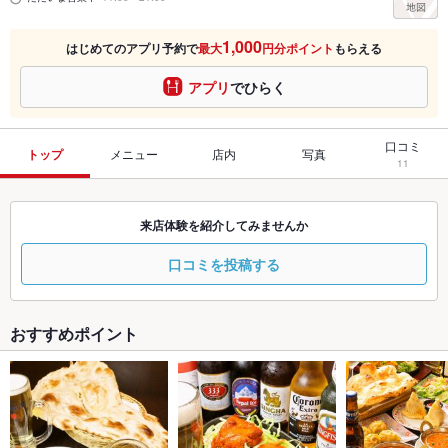
1,000
はじめてのアプリ予約で
最大
円分ポイント
もらえる
アプリ
でひらく
口コミ
トップ
メニュー
店内
写真
11
来店体験を紹介してみませんか
口コミを投稿する
おすすめポイント