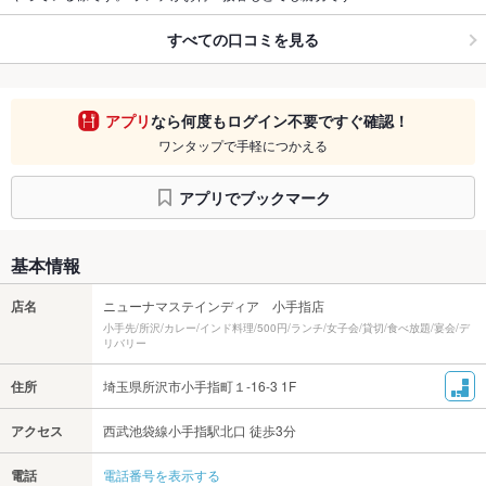
すべての口コミを見る
アプリ
なら何度もログイン不要ですぐ確認！
ワンタップで手軽につかえる
アプリでブックマーク
基本情報
店名
ニューナマステインディア 小手指店
小手先/所沢/カレー/インド料理/500円/ランチ/女子会/貸切/食べ放題/宴会/デ
リバリー
住所
埼玉県所沢市小手指町１-16-3 1F
アクセス
西武池袋線小手指駅北口 徒歩3分
電話
電話番号を表示する