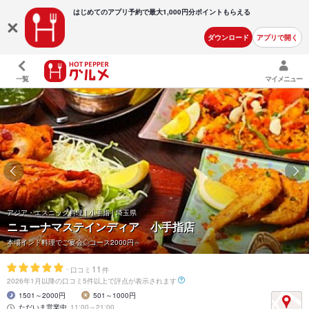
はじめてのアプリ予約で最大
1,000円分ポイントもらえる
ダウンロード
アプリで開く
一覧
マイメニュー
アジア・エスニック料理 | 小手指 | 埼玉県
ニューナマステインディア 小手指店
本場インド料理でご宴会◇コース2000円～
-
11
口コミ
件
2026年1月以降の口コミ5件以上で評点が表示されます
1501～2000円
501～1000円
ただいま営業中
11:00～21:00