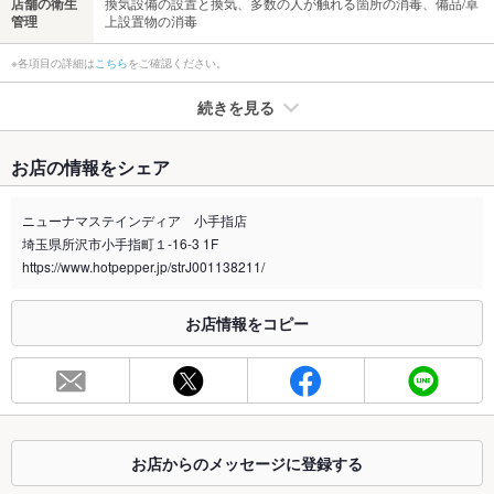
店舗の衛生
換気設備の設置と換気、多数の人が触れる箇所の消毒、備品/卓
管理
上設置物の消毒
※各項目の詳細は
こちら
をご確認ください。
続きを見る
たばこ
お店の情報をシェア
禁煙・喫煙
全席禁煙
配慮いたしますのでお声かけください
ニューナマステインディア 小手指店
埼玉県所沢市小手指町１-16-3 1F
喫煙専用室
なし
https://www.hotpepper.jp/strJ001138211/
※2020年4月1日～受動喫煙対策に関する法律が施行されています。正しい情報はお店へお問い
合わせください。
お店情報をコピー
お席
総席数
28席
最大宴会収
30人
容人数
お店からのメッセージに登録する
個室
なし ：ございません