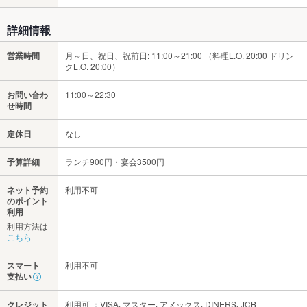
詳細情報
営業時間
月～日、祝日、祝前日: 11:00～21:00 （料理L.O. 20:00 ドリン
クL.O. 20:00）
お問い合わ
11:00～22:30
せ時間
定休日
なし
予算詳細
ランチ900円・宴会3500円
ネット予約
利用不可
のポイント
利用
利用方法は
こちら
スマート
利用不可
支払い
クレジット
利用可 ：VISA､マスター､アメックス､DINERS､JCB