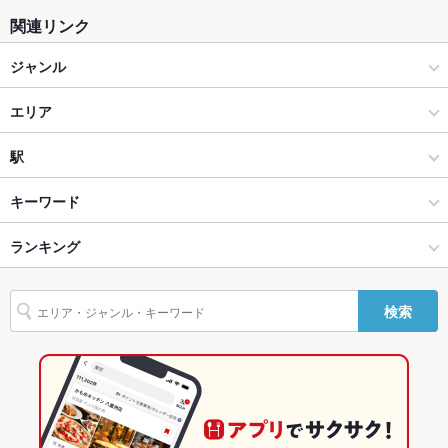
関連リンク
座敷
なし ：ございません
ジャンル
掘りごたつ
なし ：ございません
アジア・エスニック料理
エリア
カウンター
なし ：ございません
インド料理
小手指
駅
ソファー
なし ：ございません
西武池袋線（小手指～飯能） × アジア・エスニック料理
小手指 × アジア・エスニック料理
小手指駅
キーワード
テラス席
なし ：ございません
貸切
貸切不可 ：30名様まで承ります！
西武池袋線（小手指～飯能） × インド料理
小手指 × インド料理
ランキング
手羽先
フライドポテト
シーフード
ビリヤニ
デザート
薬膳カレー
設備
小手指駅 × アジア・エスニック料理
埼玉
埼玉のグルメランキング
検索
Wi-Fi
あり
小手指駅 × インド料理
埼玉 × アジア・エスニック料理
埼玉のアジア・エスニック料理ランキング
バリアフリ
なし ：お手伝いさせていただきます。
ー
埼玉 × インド料理
埼玉のインド料理ランキング
駐車場
なし ：近くにコインパーキングあり
西武池袋線（小手指～飯能）のグルメランキング