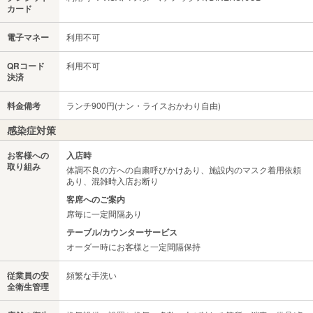
カード
電子マネー
利用不可
QRコード
利用不可
決済
料金備考
ランチ900円(ナン・ライスおかわり自由)
感染症対策
お客様への
入店時
取り組み
体調不良の方への自粛呼びかけあり、施設内のマスク着用依頼
あり、混雑時入店お断り
客席へのご案内
席毎に一定間隔あり
テーブル/カウンターサービス
オーダー時にお客様と一定間隔保持
従業員の安
頻繁な手洗い
全衛生管理