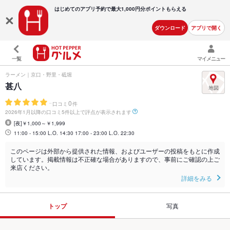
はじめてのアプリ予約で最大
1,000円分ポイントもらえる
ダウンロード
アプリで開く
一覧
マイメニュー
ラーメン｜京口・野里・砥堀
甚八
-
0
口コミ
件
2026年1月以降の口コミ5件以上で評点が表示されます
[夜]￥1,000～￥1,999
11:00 - 15:00 L.O. 14:30 17:00 - 23:00 L.O. 22:30
このページは外部から提供された情報、およびユーザーの投稿をもとに作成
しています。掲載情報は不正確な場合がありますので、事前にご確認の上ご
来店ください。
詳細をみる
トップ
写真