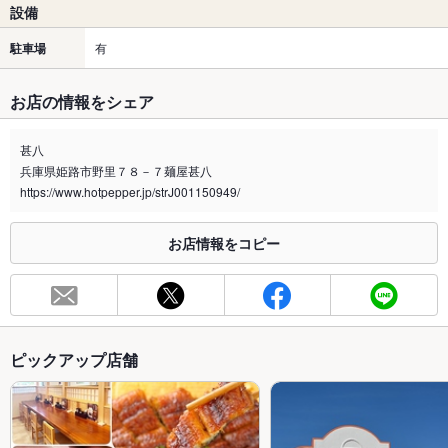
設備
駐車場
有
お店の情報をシェア
甚八
兵庫県姫路市野里７８－７麺屋甚八
https://www.hotpepper.jp/strJ001150949/
お店情報をコピー
ピックアップ店舗