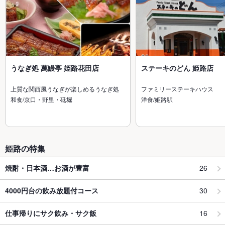
うなぎ処 萬鰻亭 姫路花田店
ステーキのどん 姫路店
上質な関西風うなぎが楽しめるうなぎ処
ファミリーステーキハウス
和食/京口・野里・砥堀
洋食/姫路駅
姫路の特集
26
焼酎・日本酒…お酒が豊富
30
4000円台の飲み放題付コース
16
仕事帰りにサク飲み・サク飯