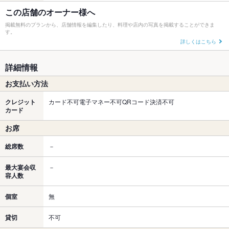
この店舗のオーナー様へ
掲載無料のプランから、店舗情報を編集したり、料理や店内の写真を掲載することができま
す。
詳しくはこちら
詳細情報
お支払い方法
クレジット
カード不可電子マネー不可QRコード決済不可
カード
お席
総席数
－
最大宴会収
－
容人数
個室
無
貸切
不可