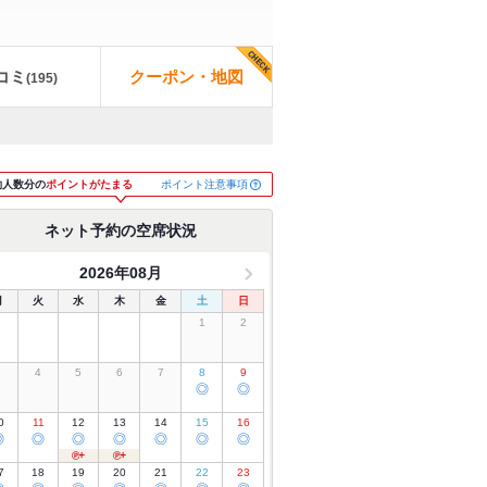
コミ
クーポン・地図
(
195
)
ポイント注意事項
約人数分の
ポイントがたまる
ネット予約の空席状況
2026年08月
月
火
水
木
金
土
日
1
2
3
4
5
6
7
8
9
◎
◎
0
11
12
13
14
15
16
◎
◎
◎
◎
◎
◎
◎
7
18
19
20
21
22
23