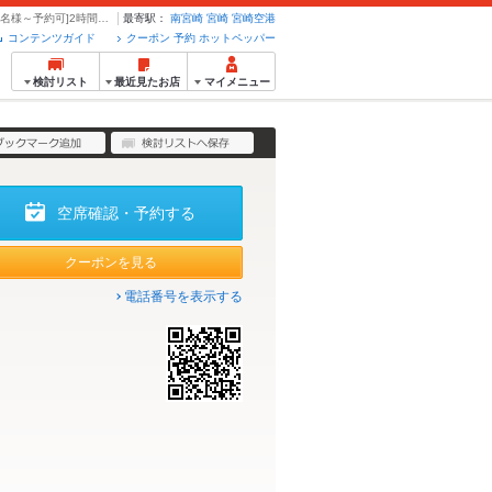
2H飲放題90分L.O 2Hお席 ★上宮崎牛堪能コ-ス13品8500円(税込) [金土祝前3名様～予約可]2時間制 | 宮崎牛個室焼肉 真和 やきにくしんわ - クーポン・予約のホットペッパーグルメ
最寄駅：
南宮崎
宮崎
宮崎空港
コンテンツガイド
クーポン 予約 ホットペッパー
検討リスト
最近見たお店
マイメニュー
空席確認・予約する
クーポンを見る
電話番号を表示する