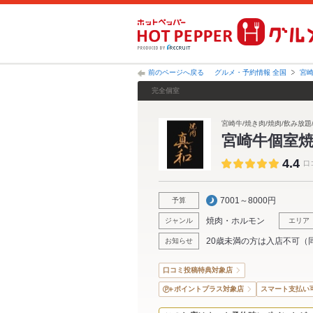
前のページへ戻る
グルメ・予約情報 全国
宮
完全個室
宮崎牛/焼き肉/焼肉/飲み放題/
宮崎牛個室
4.4
口
7001～8000円
予算
焼肉・ホルモン
ジャンル
エリア
20歳未満の方は入店不可（
お知らせ
口コミ投稿特典対象店
ポイントプラス対象店
スマート支払い