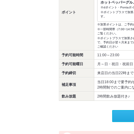
ホットペッパーグル
※dポイント・Ponta
ポイント
※ポイントプラスで加算
す。
※加算ポイントは、ご予約
※一部時間帯（7:00~1
ご覧ください。
※ポイントプラスで加算さ
で、予約日が翌々月末まで
ご確認ください
予約可能時間
11:00～23:00
予約可能曜日
月～日・祝日・祝前日
予約締切
来店日の当日22時まで
当日18:00まで要予
補足事項
2時間制でのご案内に
飲み放題
2時間飲み放題付き♪