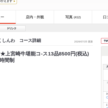
つかえます
ュー
店内・外観
写真
口
(412)
にくしんわ コース詳細
予
2026/07/25 更新
席 ★上宮崎牛堪能コ-ス13品8500円(税込)
2時間制
1
1