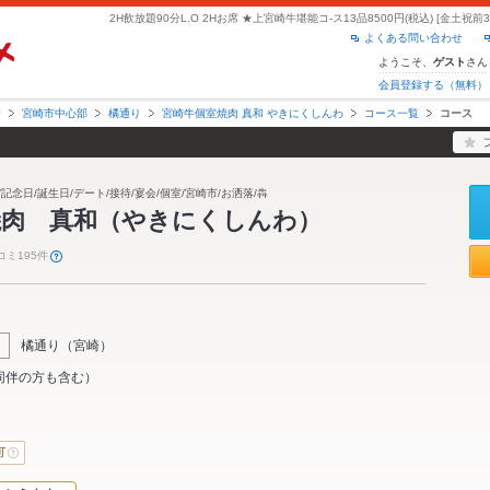
よくある問い合わせ
ようこそ、
さん
ゲスト
会員登録する（無料）
崎
宮崎市中心部
橘通り
宮崎牛個室焼肉 真和 やきにくしんわ
コース一覧
コース
記念日/誕生日/デート/接待/宴会/個室/宮崎市/お洒落/犇
焼肉 真和（やきにくしんわ）
コミ195件
橘通り
（
宮崎
）
同伴の方も含む）
可