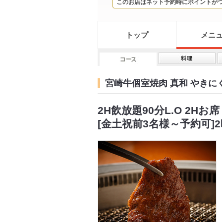
このお店はネット予約時にポイントが
トップ
メニ
宮崎牛個室焼肉 真和 やき
2H飲放題90分L.O 2Hお
[金土祝前3名様～予約可]