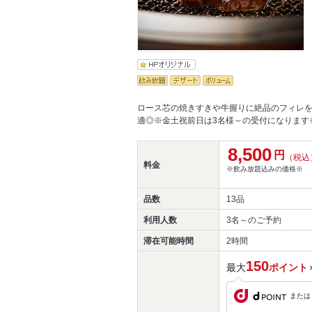
ロース芯の焼きすきや牛握りに絶品のフィレを含
適◎※金土祝前日は3名様～の受付になります
8,500
円
（税込
料金
※飲み放題込みの価格※
品数
13品
利用人数
3名～
のご予約
滞在可能時間
2時間
150
最大
ポイント
または