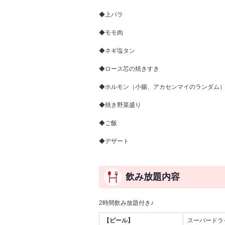
◆上バラ
◆モモ肉
◆ネギ塩タン
◆ロース芯の焼きすき
◆ホルモン（小腸、アカセンマイのランダム
◆焼き野菜盛り
◆ご飯
◆デザート
飲み放題内容
2時間飲み放題付き♪
【ビール】
スーパードラ