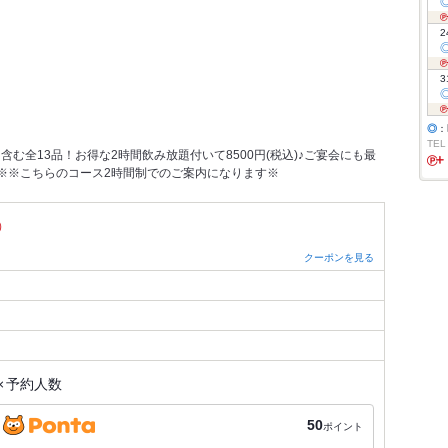
2
3
◎
：
TEL
む全13品！お得な2時間飲み放題付いて8500円(税込)♪ご宴会にも最
※※こちらのコース2時間制でのご案内になります※
）
クーポンを見る
×
予約人数
50
ポイント