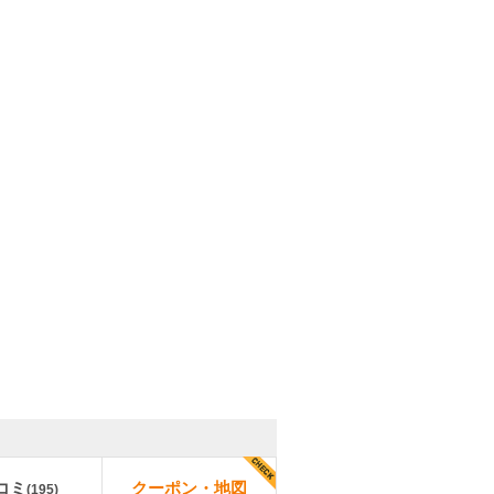
コミ
クーポン・地図
(
195
)