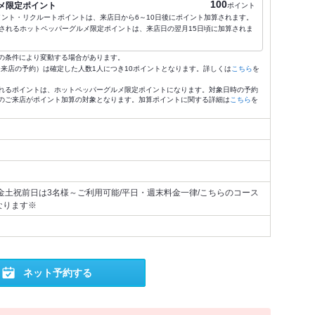
100
メ限定ポイント
ポイント
ポイント・リクルートポイントは、来店日から6～10日後にポイント加算されます。
されるホットペッパーグルメ限定ポイントは、来店日の翌月15日頃に加算されま
の条件により変動する場合があります。
4:59来店の予約）は確定した人数1人につき10ポイントとなります。詳しくは
こちら
を
れるポイントは、ホットペッパーグルメ限定ポイントになります。対象日時の予約
のご来店がポイント加算の対象となります。加算ポイントに関する詳細は
こちら
を
約/金土祝前日は3名様～ご利用可能/平日・週末料金一律/こちらのコース
なります※
ネット予約する