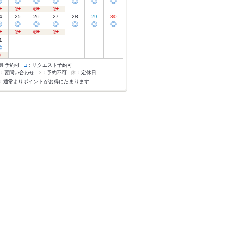
◎
◎
◎
◎
◎
◎
◎
4
25
26
27
28
29
30
◎
◎
◎
◎
◎
◎
◎
1
◎
即予約可
□
：リクエスト予約可
：要問い合わせ
×
：予約不可
休
：定休日
：通常よりポイントがお得にたまります