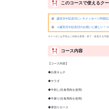
このコースで使えるクー
誕生日や記念日に♪ ※メッセージ内容
≪誕生日や記念日のお祝いに嬉しい！≫ 
※クーポンは予告なく内容を変更・終了・延長する可能
コース内容
【コース内容】
◆白菜キムチ
◆サラダ
◆牛刺し(生食用肉を使用)
◆牛握り(生食用肉を使用)
◆厚切りロース