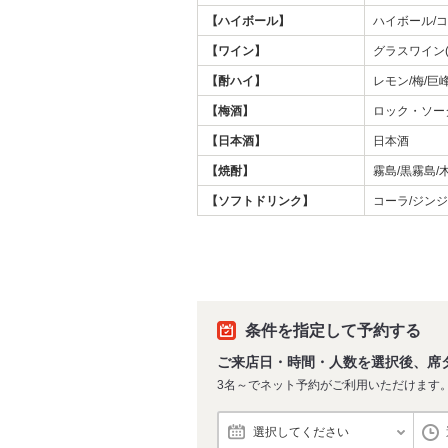
【ハイボール】
ハイボール/
【ワイン】
グラスワイン(
【酎ハイ】
レモン/梅/巨
【梅酒】
ロック・ソー
【日本酒】
日本酒
【焼酎】
霧島/黒霧島/
【ソフトドリンク】
コーラ/ジン
条件を指定して予約する
ご来店日・時間・人数を選択後、席
3名～でネット予約がご利用いただけます
選択してください