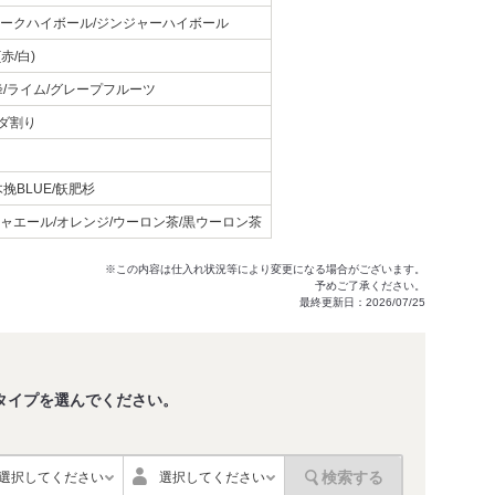
コークハイボール/ジンジャーハイボール
赤/白)
峰/ライム/グレープフルーツ
ダ割り
木挽BLUE/飫肥杉
ジャエール/オレンジ/ウーロン茶/黒ウーロン茶
※この内容は仕入れ状況等により変更になる場合がございます。
予めご了承ください。
最終更新日：2026/07/25
タイプを選んでください。
。
検索する
選択してください
選択してください