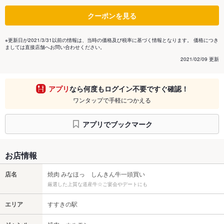
クーポンを見る
※更新日が2021/3/31以前の情報は、当時の価格及び税率に基づく情報となります。 価格につき
ましては直接店舗へお問い合わせください。
2021/02/09 更新
アプリ
なら何度もログイン不要ですぐ確認！
ワンタップで手軽につかえる
アプリでブックマーク
お店情報
店名
焼肉 みなほっ しんきん牛一頭買い
厳選した上質な道産牛☆ご宴会やデートにも
エリア
すすきの駅