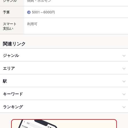
ジャンル
焼肉・ホルモン
予算
5001～6000円
スマート
利用可
支払い
関連リンク
ジャンル
焼肉・ホルモン
エリア
焼肉
すすきの駅
駅
すすきの × 焼肉・ホルモン
すすきの駅 × 焼肉・ホルモン
すすきの駅
キーワード
すすきの × 焼肉
すすきの駅 × 焼肉
中島公園駅
ランキング
塩辛
ソーセージ
牛すじ
レバー
オムライス
牛タン
ビビンバ
石焼きビビンバ
冷麺
ジンギスカン
ラムチョップ
パフェ
デザート
すすきの駅 × 焼肉・ホルモン
すすきの駅 × 居酒屋
豊水すすきの駅
北海道のグルメランキング