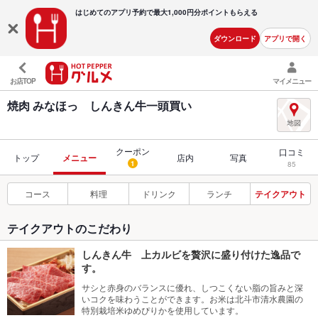
はじめてのアプリ予約で最大
1,000円分ポイントもらえる
ダウンロード
アプリで開く
お店TOP
マイメニュー
焼肉 みなほっ しんきん牛一頭買い
クーポン
口コミ
トップ
メニュー
店内
写真
1
85
コース
料理
ドリンク
ランチ
テイクアウト
テイクアウトのこだわり
しんきん牛 上カルビを贅沢に盛り付けた逸品で
す。
サシと赤身のバランスに優れ、しつこくない脂の旨みと深
いコクを味わうことができます。お米は北斗市清水農園の
特別栽培米ゆめぴりかを使用しています。