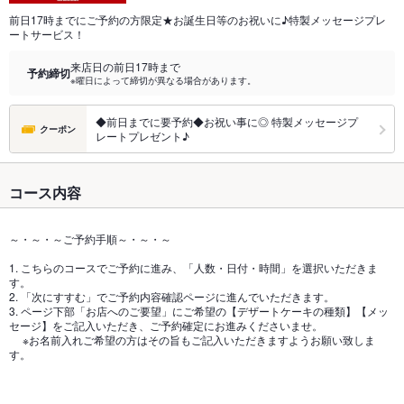
前日17時までにご予約の方限定★お誕生日等のお祝いに♪特製メッセージプレ
ートサービス！
来店日の前日17時まで
予約締切
※曜日によって締切が異なる場合があります。
◆前日までに要予約◆お祝い事に◎ 特製メッセージプ
クーポン
レートプレゼント♪
コース内容
～・～・～ご予約手順～・～・～
1. こちらのコースでご予約に進み、「人数・日付・時間」を選択いただきま
す。
2. 「次にすすむ」でご予約内容確認ページに進んでいただきます。
3. ページ下部「お店へのご要望」にご希望の【デザートケーキの種類】【メッ
セージ】をご記入いただき、ご予約確定にお進みくださいませ。
※お名前入れご希望の方はその旨もご記入いただきますようお願い致しま
す。