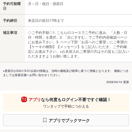
予約可能曜
月～日・祝日・祝前日
日
予約締切
来店日の前日17時まで
補足事項
◇ご予約手順◇1. こちらのコースでご予約に進み、「人数・日
付・時間」を選択。2. 「次にすすむ」でご予約内容確認ページ
にお進み下さい。3. ページ下部「お店へのご要望」にご希望の
【ケーキの種類】【メッセージ】をご記入いただき、ご予約確
定にお進み下さい。※お名前入れご希望の方はその旨もご記入い
ただきますようお願い致します。
※更新日が2021/3/31以前の情報は、当時の価格及び税率に基づく情報となります。 価格につき
ましては直接店舗へお問い合わせください。
2026/04/10 更新
アプリ
なら何度もログイン不要ですぐ確認！
ワンタップで手軽につかえる
アプリでブックマーク