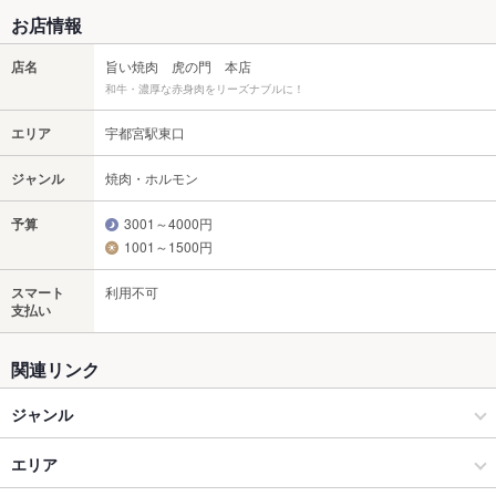
お店情報
店名
旨い焼肉 虎の門 本店
和牛・濃厚な赤身肉をリーズナブルに！
エリア
宇都宮駅東口
ジャンル
焼肉・ホルモン
予算
3001～4000円
1001～1500円
スマート
利用不可
支払い
関連リンク
ジャンル
焼肉・ホルモン
エリア