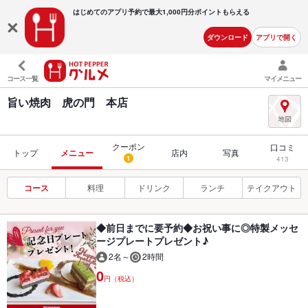
はじめてのアプリ予約で最大
1,000円分ポイントもらえる
ダウンロード
アプリで開く
コース一覧
マイメニュー
旨い焼肉 虎の門 本店
クーポン
口コミ
トップ
メニュー
店内
写真
1
413
コース
料理
ドリンク
ランチ
テイクアウト
◆前日までに要予約◆お祝い事に◎特製メッセ
ージプレートプレゼント♪
2名～
2時間
0
円（税込）