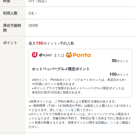
料金
0円（税込）
利用人数
2名～
滞在可能時
2時間
間
ポイント
150
最大
ポイント×予約人数
または
50
ポイント
ホットペッパーグルメ限定ポイント
100
ポイント
※dポイント・Pontaポイント・リクルートポイントは、来店日から6～
10日後にポイント加算されます。
※ポイントプラスで加算されるホットペッパーグルメ限定ポイントは、
来店日の翌月15日頃に加算されます。
※加算ポイントは、ご予約の条件により変動する場合があります。
※一部時間帯（7:00～14:59来店の予約）は確定した人数1人につき10ポイン
トとなります。詳しくは
こちら
をご覧ください。
※ポイントプラスで加算されるポイントは、ホットペッパーグルメ限定ポイ
ントになります。対象日時の予約で、予約日が翌々月末までのご来店がポイ
ント加算の対象となります。加算ポイントに関する詳細は
こちら
をご確認く
ださい。