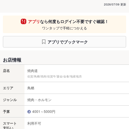
2026/07/09 更新
アプリ
なら何度もログイン不要ですぐ確認！
ワンタップで手軽につかえる
アプリでブックマーク
お店情報
店名
焼肉道
佐賀/鳥栖/焼肉/佐賀牛/宴会/会食/地産地消
エリア
鳥栖
ジャンル
焼肉・ホルモン
予算
4001～5000円
スマート
利用不可
支払い