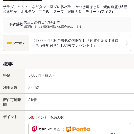
サラダ、キムチ、ネギタン、塩ダレ豚バラ、みつせ鶏せせり、焼肉道盛り5種、
焼き野菜、ホルモン、白ご飯、スープ、韓国のり、デザート(アイス)
来店日の前日17時まで
予約締切
※曜日によって締切が異なる場合があります。
【17:00～17:30ご来店の方限定】『佐賀牛焼きすきロ
クーポン
ース（生卵付き）1人1枚プレゼント！』
概要
料金
5,000円（税込）
利用人数
2～7名
滞在可能時
2時間
間
ポイント
50
ポイント×予約人数
または