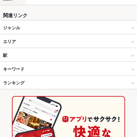
関連リンク
ジャンル
焼肉・ホルモン
エリア
焼肉
鳥栖
駅
佐賀県その他 × 焼肉・ホルモン
鳥栖 × 焼肉・ホルモン
鳥栖駅
キーワード
佐賀県その他 × 焼肉
鳥栖 × 焼肉
ランキング
エビ料理
カキ料理・オイスター
刺身
にんにく料理
ウインナー
レバー
ステーキ
杏仁豆腐
牛タン
デザート
鳥栖駅 × 焼肉・ホルモン
佐賀
佐賀のグルメランキング
鳥栖駅 × 焼肉
佐賀 × 焼肉・ホルモン
佐賀の焼肉・ホルモンランキング
佐賀 × 焼肉
佐賀県その他のグルメランキング