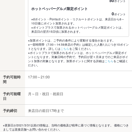
50
ポイント
ホットペッパーグルメ限定ポイント
0
ポイント
※dポイント・Pontaポイント・リクルートポイントは、来店日から6～
10日後にポイント加算されます。
※ポイントプラスで加算されるホットペッパーグルメ限定ポイントは、
来店日の翌月15日頃に加算されます。
※加算ポイントは、ご予約の条件により変動する場合があります。
※一部時間帯（7:00～14:59来店の予約）は確定した人数1人につき10ポイン
トとなります。詳しくは
こちら
をご覧ください。
※ポイントプラスで加算されるポイントは、ホットペッパーグルメ限定ポイ
ントになります。対象日時の予約で、予約日が翌々月末までのご来店がポイ
ント加算の対象となります。加算ポイントに関する詳細は
こちら
をご確認く
ださい。
予約可能時
17:00～21:00
間
予約可能曜
月～日・祝日・祝前日
日
予約締切
来店日の前日17時まで
※更新日が2021/3/31以前の情報は、当時の価格及び税率に基づく情報となります。 価格につき
ましては直接店舗へお問い合わせください。