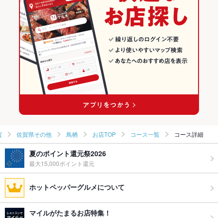
佐賀県その他の焼肉・ホルモンランキング
鳥栖のグルメランキング
鳥栖の焼肉・ホルモンランキング
賀
佐賀県その他
鳥栖
お店TOP
コース一覧
コース詳細
夏のポイント還元祭2026
最大15,000ポイント還元
ホットペッパーグルメについて
マイルがたまるお店特集！