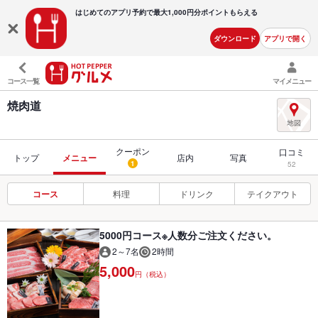
はじめてのアプリ予約で最大
1,000円分ポイントもらえる
ダウンロード
アプリで開く
コース一覧
マイメニュー
焼肉道
クーポン
口コミ
トップ
メニュー
店内
写真
1
52
コース
料理
ドリンク
テイクアウト
5000円コース※人数分ご注文ください。
2～7名
2時間
5,000
円（税込）