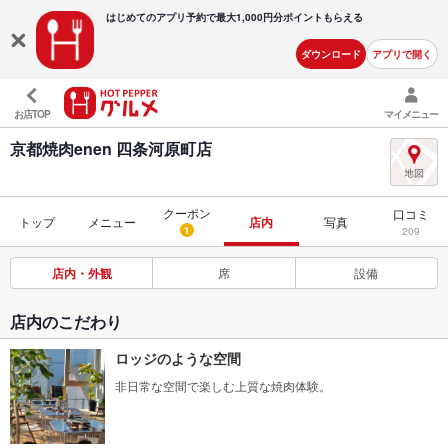
はじめてのアプリ予約で最大
1,000円分ポイントもらえる
ダウンロード
アプリで開く
お店TOP
マイメニュー
京都焼肉enen 四条河原町店
クーポン
口コミ
トップ
メニュー
店内
写真
1
209
店内・外観
席
設備
店内のこだわり
ロッジのような空間
非日常な空間で楽しむ上質な焼肉体験。