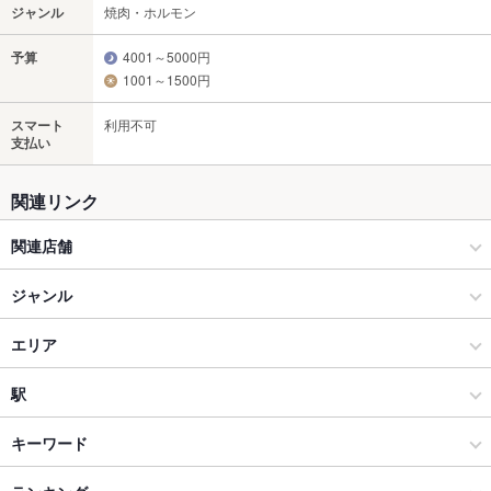
ジャンル
焼肉・ホルモン
予算
4001～5000円
1001～1500円
スマート
利用不可
支払い
関連リンク
関連店舗
京都焼肉 enen 先斗町本店
ジャンル
焼肉・ホルモン
エリア
焼肉
四条河原町
駅
河原町・木屋町 × 焼肉・ホルモン
四条河原町 × 焼肉・ホルモン
烏丸駅
キーワード
河原町・木屋町 × 焼肉
四条河原町 × 焼肉
京都河原町駅
エビ料理
ソーセージ
ステーキ
ビビンバ
冷麺
ケーキ
デザート