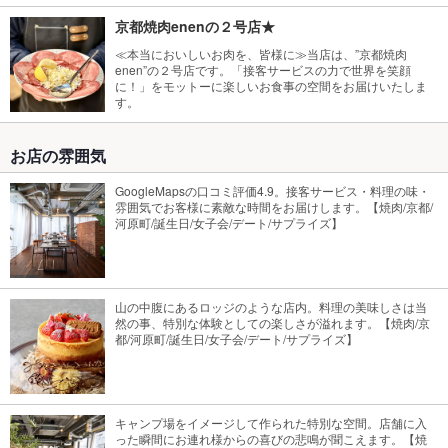
京都焼肉enenの２号店★
≪本当においしいお肉を、皆様に≫当店は、”京都焼肉
enen”の２号店です。「接客サービスの力で世界を笑顔
に！」をモットーに楽しいお食事の空間をお届けいたしま
す。
お店の雰囲気
GoogleMapsの口コミ評価4.9。接客サービス・料理の味・
雰囲気でお客様に素敵な時間をお届けします。【焼肉/京都/
河原町/誕生日/女子会/デート/サプライズ】
山の中腹にあるロッジのような店内。料理の美味しさは当
然の事、特別な体験としての楽しさが溢れます。【焼肉/京
都/河原町/誕生日/女子会/デート/サプライズ】
キャンプ場をイメージして作られた特別な空間。店舗に入
った瞬間にお連れ様からの喜びの悲鳴が聞こえます。【焼