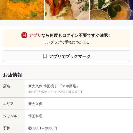
アプリ
なら何度もログイン不要ですぐ確認！
ワンタップで手軽につかえる
アプリでブックマーク
お店情報
店名
新大久保 韓国横丁 『マポ豚足』
遂にOPEN♪各メディで話題の韓国横丁♪
エリア
新大久保
ジャンル
韓国料理
予算
2001～3000円