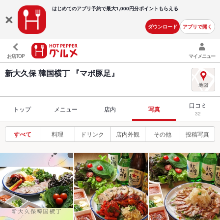
はじめてのアプリ予約で最大
1,000円分ポイントもらえる
ダウンロード
アプリで開く
お店TOP
マイメニュー
新大久保 韓国横丁 『マポ豚足』
口コミ
トップ
メニュー
店内
写真
32
すべて
料理
ドリンク
店内外観
その他
投稿写真