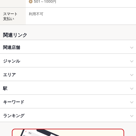
501～1000円
スマート
利用不可
支払い
関連リンク
関連店舗
新大久保 韓国横丁 『チュンヒャンジョン』
ジャンル
新大久保 韓国横丁 『上海ポチャ』
韓国料理
エリア
【完全オーダー制 韓国料理 食べ放題 新大久保】韓国横丁 第一食
韓国料理全般
新大久保
駅
堂
新大久保・大久保 × 韓国料理
新大久保 × 韓国料理
新大久保駅
キーワード
新大久保 韓国横丁 『シンサドン ホランイ ホルモン』
新大久保・大久保 × 韓国料理全般
新大久保 × 韓国料理全般
ランキング
カキ料理・オイスター
サムゲタン
冷麺
カムジャタン
新大久保 韓国横丁 『ホンデポチャ』
新大久保駅 × 韓国料理
東京
東京のグルメランキング
新大久保 韓国横丁 『COREANバル シャンパンマニア』