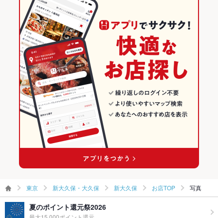
新大久保駅 × 韓国料理全般
東京 × 韓国料理
東京の韓国料理ランキング
新大久保 韓国横丁 『海鮮ポチャ ヨスバンバダ』
東京 × 韓国料理全般
新大久保・大久保のグルメランキング
新大久保 韓国横丁 『漢江の奇跡 (はんがんのきせき)』
新大久保・大久保の韓国料理ランキング
新大久保 韓国横丁 『チキン屋』
新大久保のグルメランキング
新大久保 韓国横丁 『カラオケ』 ～横丁料理が持込み可能な完全
個室～
新大久保の韓国料理ランキング
東京
新大久保・大久保
新大久保
お店TOP
写真
夏のポイント還元祭2026
最大15,000ポイント還元