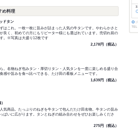
3
すめ料理
ッドタン
◎
：
TEL
ずはこれ。一枚一枚に旨みが詰まった人気の牛タンです。やわらかさと
が良く、初めての方にもリピーター様にも選ばれています。売切れ前の
す。※写真は大盛り12枚です
2,178円（税込）
ら。名物ねぎ包みタン・厚切りタン・人気タンを一度に楽しめる盛り合
食感や旨みを食べ比べできる、たけ田の看板メニューです。
1,639円（税込）
個）
人気商品。たっぷりのねぎを牛タンで包んだたけ田名物。牛タンの旨み
っぱいに広がります。タンとねぎの組み合わせをぜひお楽しみくださ
275円（税込）