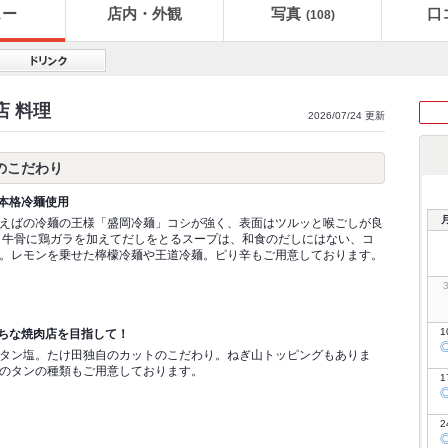
ュー
店内・外観
写真
口
(108)
店 料理
2026/07/24 更新
のこだわり
本格冷麺使用
えばの冷麺の王様「盛岡冷麺」コシが強く、表面はツルッと喉ごしが良
、牛骨に鶏ガラを加えてだしをとるスープは、和食のだしにはない、コ
。レモンを乗せた檸檬冷麺や王道冷麺。ピり辛もご用意しております。
1
ちな焼肉店を目指して！
タン塩。たけ田独自のカットのこだわり。ねぎ山トッピングもありま
のタンの種類もご用意しております。
1
2