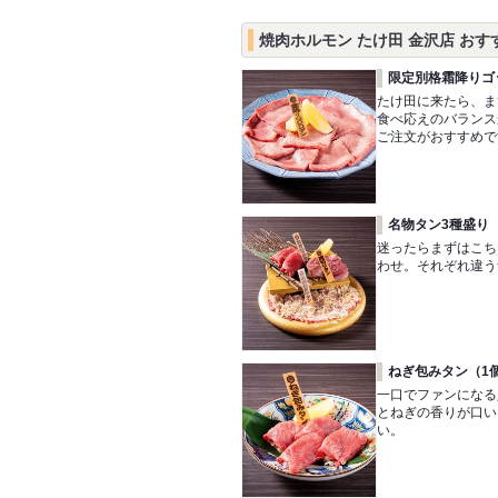
焼肉ホルモン たけ田 金沢店 おす
限定別格霜降りゴ
たけ田に来たら、ま
食べ応えのバランス
ご注文がおすすめで
名物タン3種盛り
迷ったらまずはこち
わせ。それぞれ違う
ねぎ包みタン（1
一口でファンになる
とねぎの香りが口い
い。