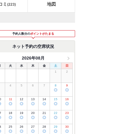
コミ
地図
(
223
)
予約人数分の
ポイントがたまる
ネット予約の空席状況
2026年08月
月
火
水
木
金
土
日
1
2
3
4
5
6
7
8
9
◎
◎
0
11
12
13
14
15
16
◎
◎
◎
◎
◎
◎
◎
7
18
19
20
21
22
23
◎
◎
◎
◎
◎
◎
◎
4
25
26
27
28
29
30
◎
◎
◎
◎
◎
◎
◎