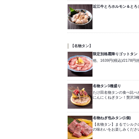
近江牛とろホルモン＆とろ
【名物タン】
限定別格霜降りゴットタン
他、1639円(税込)/2178円
名物タン3種盛り
たけ田名物タンの食べ比べ
にんにくねぎタン！贅沢3
名物ねぎ包みタン(1個)
【名物タン】まるでシルク
の味わいをお楽しみくださ