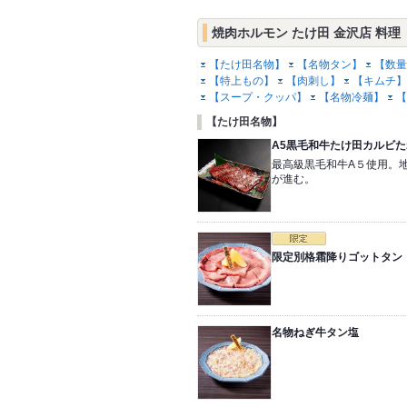
焼肉ホルモン たけ田 金沢店 料理
【たけ田名物】
【名物タン】
【数量
【特上もの】
【肉刺し】
【キムチ】
【スープ・クッパ】
【名物冷麺】
【
【たけ田名物】
A5黒毛和牛たけ田カルビた
最高級黒毛和牛A５使用。
が進む。
限定別格霜降りゴットタン
名物ねぎ牛タン塩