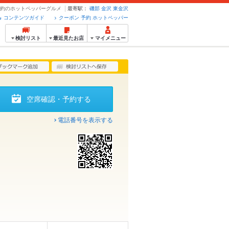
・予約のホットペッパーグルメ
最寄駅：
磯部
金沢
東金沢
コンテンツガイド
クーポン 予約 ホットペッパー
検討リスト
最近見たお店
マイメニュー
空席確認・予約する
電話番号を表示する