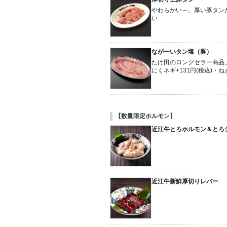
やわらかい～。厚い豚タン
い
ながーいタン塩（豚）
たけ田のロングセラー商品
にくネギ+131円(税込)・ねぎ
【数量限定ホルモン】
近江牛とろホルモン＆とろ
近江牛新鮮厚切りレバー