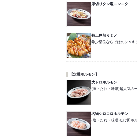
厚切りタン塩ニンニク
特上厚切りミノ
希少部位ならではのシャキ
【定番ホルモン】
大トロホルモン
(塩・たれ・味噌)超人気
名物シロコロホルモン
(塩・たれ・味噌)たけ田