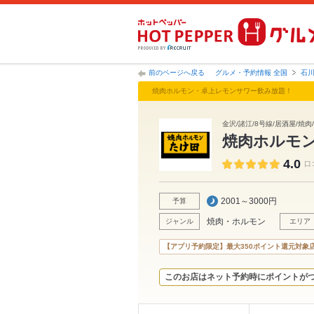
前のページへ戻る
グルメ・予約情報 全国
石
焼肉ホルモン・卓上レモンサワー飲み放題！
金沢/諸江/8号線/居酒屋/焼
焼肉ホルモン
4.0
口
2001～3000円
予算
焼肉・ホルモン
ジャンル
エリア
【アプリ予約限定】最大350ポイント還元対象
このお店はネット予約時にポイントが