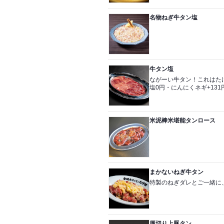
名物ねぎ牛タン塩
牛タン塩
ながーい牛タン！これはた
塩0円・にんにくネギ+131円
米泥棒米堪能タンロース
まかないねぎ牛タン
特製のねぎダレとご一緒に
厚切り上豚タン