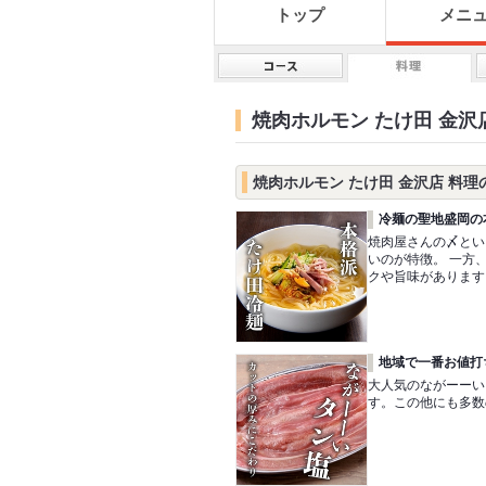
トップ
メニ
焼肉ホルモン たけ田 金沢
焼肉ホルモン たけ田 金沢店 料理
冷麺の聖地盛岡の
焼肉屋さんの〆とい
いのが特徴。 一方
クや旨味があります
地域で一番お値打
大人気のながーーい
す。この他にも多数