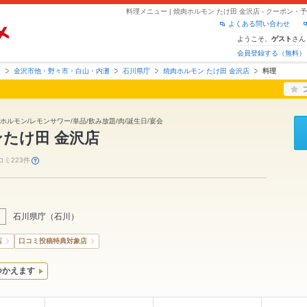
料理メニュー | 焼肉ホルモン たけ田 金沢店 - クーポン
よくある問い合わせ
ようこそ、
さん
ゲスト
会員登録する（無料）
川
金沢市他・野々市・白山・内灘
石川県庁
焼肉ホルモン たけ田 金沢店
料理
肉/ホルモン/レモンサワー/単品/飲み放題/肉/誕生日/宴会
たけ田 金沢店
コミ223件
石川県庁
（
石川
）
店
口コミ投稿特典対象店
つかえます