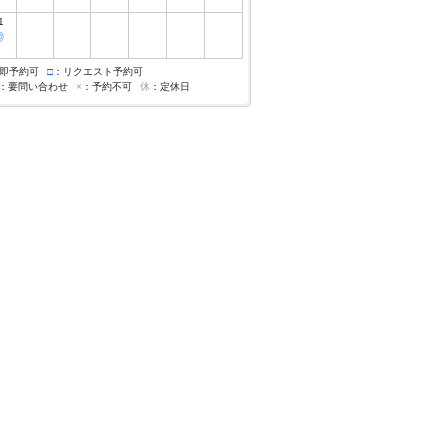
1
◎
即予約可
□
：リクエスト予約可
：要問い合わせ
×
：予約不可
休
：定休日