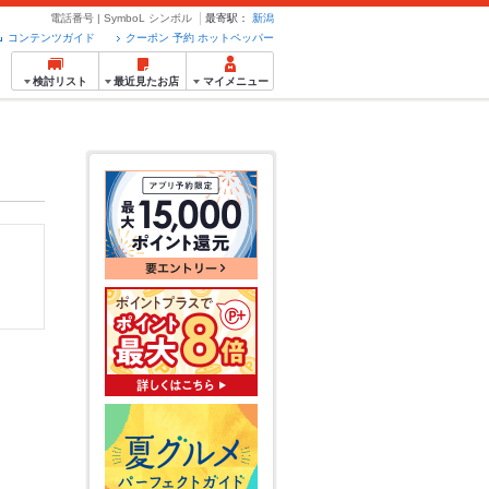
電話番号 | SymboL シンボル
最寄駅：
新潟
コンテンツガイド
クーポン 予約 ホットペッパー
検討リスト
最近見たお店
マイメニュー