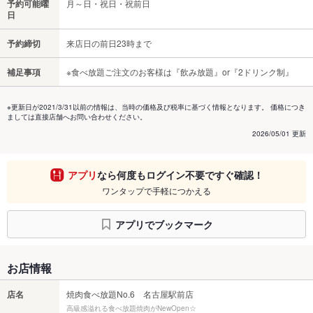
予約可能曜
月～日・祝日・祝前日
日
予約締切
来店日の前日23時まで
補足事項
※食べ放題ご注文のお客様は『飲み放題』or『2ドリンク制』
※更新日が2021/3/31以前の情報は、当時の価格及び税率に基づく情報となります。 価格につき
ましては直接店舗へお問い合わせください。
2026/05/01 更新
アプリ
なら何度もログイン不要ですぐ確認！
ワンタップで手軽につかえる
アプリでブックマーク
お店情報
店名
焼肉食べ放題No.6 名古屋駅前店
高級感溢れる食べ放題焼肉がNewOpen☆