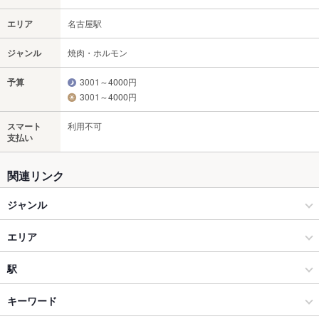
エリア
名古屋駅
ジャンル
焼肉・ホルモン
予算
3001～4000円
3001～4000円
スマート
利用不可
支払い
関連リンク
ジャンル
焼肉・ホルモン
エリア
焼肉
名古屋駅
駅
名古屋（名古屋駅/西区/中村区） × 焼肉・ホルモン
名古屋駅 × 焼肉・ホルモン
国際センター駅
キーワード