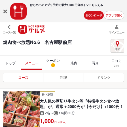
はじめてのアプリ予約で最大
1,000円分ポイントもらえる
ダウンロード
アプリで開く
コース一覧
マイメニュー
焼肉食べ放題No.6 名古屋駅前店
クーポン
口コミ
トップ
メニュー
店内
写真
1
215
コース
料理
ドリンク
食べ放題
大人気の厚切り牛タン等『特撰牛タン食べ放
題』が、通常＋2000円が【今だけ】+1000円！
2名～
1時間30分
1,000
円（税込）