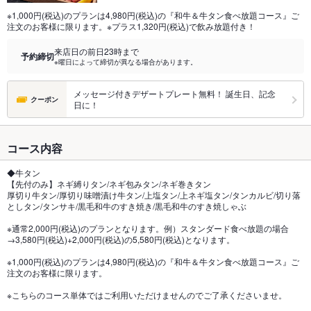
※1,000円(税込)のプランは4,980円(税込)の『和牛＆牛タン食べ放題コース』ご
注文のお客様に限ります。※プラス1,320円(税込)で飲み放題付き！
来店日の前日23時まで
予約締切
※曜日によって締切が異なる場合があります。
メッセージ付きデザートプレート無料！ 誕生日、記念
クーポン
日に！
コース内容
◆牛タン
【先付のみ】ネギ縛りタン/ネギ包みタン/ネギ巻きタン
厚切り牛タン/厚切り味噌漬け牛タン/上塩タン/上ネギ塩タン/タンカルビ/切り落
としタン/タンサキ/黒毛和牛のすき焼き/黒毛和牛のすき焼しゃぶ
※通常2,000円(税込)のプランとなります。例）スタンダード食べ放題の場合
→3,580円(税込)+2,000円(税込)の5,580円(税込)となります。
※1,000円(税込)のプランは4,980円(税込)の『和牛＆牛タン食べ放題コース』ご
注文のお客様に限ります。
※こちらのコース単体ではご利用いただけませんのでご了承くださいませ。