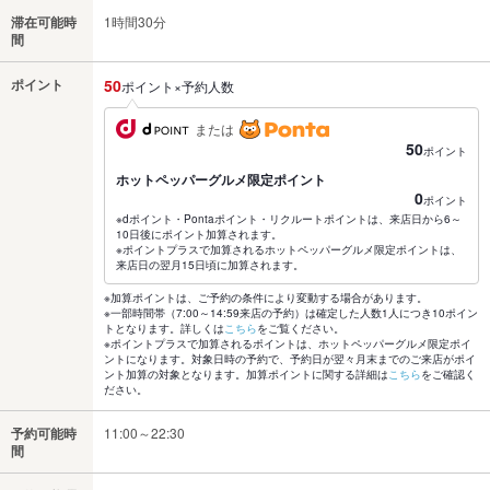
滞在可能時
1時間30分
間
ポイント
50
ポイント×予約人数
または
50
ポイント
ホットペッパーグルメ限定ポイント
0
ポイント
※dポイント・Pontaポイント・リクルートポイントは、来店日から6～
10日後にポイント加算されます。
※ポイントプラスで加算されるホットペッパーグルメ限定ポイントは、
来店日の翌月15日頃に加算されます。
※加算ポイントは、ご予約の条件により変動する場合があります。
※一部時間帯（7:00～14:59来店の予約）は確定した人数1人につき10ポイン
トとなります。詳しくは
こちら
をご覧ください。
※ポイントプラスで加算されるポイントは、ホットペッパーグルメ限定ポイ
ントになります。対象日時の予約で、予約日が翌々月末までのご来店がポイ
ント加算の対象となります。加算ポイントに関する詳細は
こちら
をご確認く
ださい。
予約可能時
11:00～22:30
間