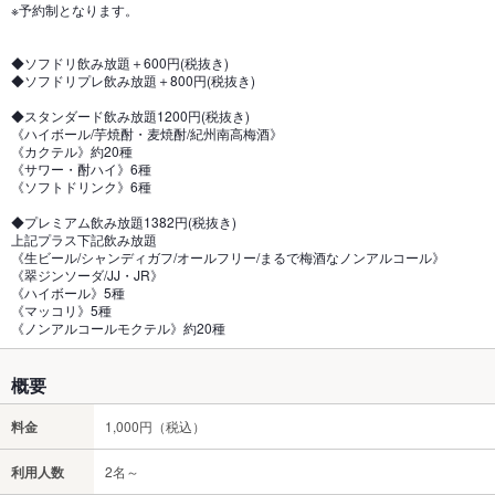
※予約制となります。
◆ソフドリ飲み放題＋600円(税抜き)
◆ソフドリプレ飲み放題＋800円(税抜き)
◆スタンダード飲み放題1200円(税抜き)
《ハイボール/芋焼酎・麦焼酎/紀州南高梅酒》
《カクテル》約20種
《サワー・酎ハイ》6種
《ソフトドリンク》6種
◆プレミアム飲み放題1382円(税抜き)
上記プラス下記飲み放題
《生ビール/シャンディガフ/オールフリー/まるで梅酒なノンアルコール》
《翠ジンソーダ/JJ・JR》
《ハイボール》5種
《マッコリ》5種
《ノンアルコールモクテル》約20種
概要
料金
1,000円（税込）
利用人数
2名～