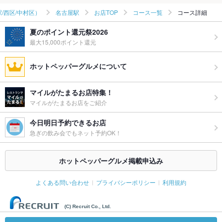
/西区/中村区）
名古屋駅
お店TOP
コース一覧
コース詳細
夏のポイント還元祭2026
最大15,000ポイント還元
ホットペッパーグルメについて
マイルがたまるお店特集！
マイルがたまるお店をご紹介
今日明日予約できるお店
急ぎの飲み会でもネット予約OK！
ホットペッパーグルメ掲載申込み
よくある問い合わせ
プライバシーポリシー
利用規約
(C) Recruit Co., Ltd.