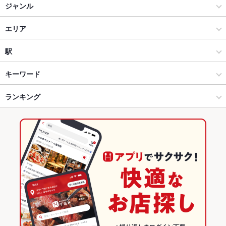
ジャンル
カラオケ・パーティ
エリア
パーティー
恵比寿
駅
恵比寿・中目黒・代官山・広尾 × カラオケ・パーティ
恵比寿 × カラオケ・パーティ
恵比寿駅
キーワード
恵比寿・中目黒・代官山・広尾 × パーティー
恵比寿 × パーティー
代官山駅
ランキング
ソーセージ
うどん
ステーキ
ハンバーグ
バーニャカウダ
パスタ
カルボナーラ
ピザ
マルゲリータ
アヒージョ
生ハム
塩ラーメン
恵比寿駅 × カラオケ・パーティ
東京
東京のグルメランキング
恵比寿駅 × パーティー
東京 × カラオケ・パーティ
東京のカラオケ・パーティランキング
東京 × パーティー
東京のパーティーランキング
恵比寿・中目黒・代官山・広尾のグルメランキング
恵比寿のグルメランキング