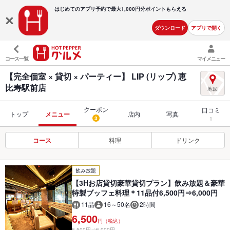
はじめてのアプリ予約で最大
1,000円分ポイントもらえる
ダウンロード
アプリで開く
コース一覧
マイメニュー
【完全個室 × 貸切 × パーティー】 LIP (リップ) 恵
比寿駅前店
クーポン
口コミ
トップ
メニュー
店内
写真
3
1
コース
料理
ドリンク
飲み放題
【3Hお店貸切豪華貸切プラン】飲み放題＆豪華
特製ブッフェ料理＊11品付6,500円⇒6,000円
11品
16～50名
2時間
6,500
円（税込）
6,500円⇒6,000円