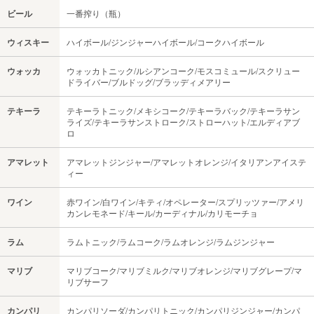
ビール
一番搾り（瓶）
ウィスキー
ハイボール/ジンジャーハイボール/コークハイボール
ウォッカ
ウォッカトニック/ルシアンコーク/モスコミュール/スクリュー
ドライバー/ブルドッグ/ブラッディメアリー
テキーラ
テキーラトニック/メキシコーク/テキーラバック/テキーラサン
ライズ/テキーラサンストローク/ストローハット/エルディアブ
ロ
アマレット
アマレットジンジャー/アマレットオレンジ/イタリアンアイステ
ィー
ワイン
赤ワイン/白ワイン/キティ/オペレーター/スプリッツァー/アメリ
カンレモネード/キール/カーディナル/カリモーチョ
ラム
ラムトニック/ラムコーク/ラムオレンジ/ラムジンジャー
マリブ
マリブコーク/マリブミルク/マリブオレンジ/マリブグレープ/マ
リブサーフ
カンパリ
カンパリソーダ/カンパリトニック/カンパリジンジャー/カンパ