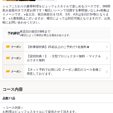
シェフこだわりの豪華料理をビュッフェスタイルで楽しめるコースです。3時間
飲み放題付きで大変お得です！幅広いシーンで活躍する事間違いなし♪※画像は
イメージです。※金土日、祝日祝前日＆12月、3月、4月は全日2.5H制となりま
す。※人数制限はございますが、曜日によっては対応可能となりますので、お気
軽にお問い合わせください。
来店日の前日18時まで
予約締切
※曜日によって締切が異なる場合があります。
【幹事様特典】25名以上のご予約で1名無料★
クーポン
【貸切特典！】 ・大型プロジェクター無料 ・マイク＆
クーポン
カラオケ無料
【ネット予約でお得に♪】クーポン適応のコース各種ご
クーポン
用意しております。
コース内容
品数
11品
＜コース内容＞
お料理はビュッフェスタイルにて提供させて頂きます。