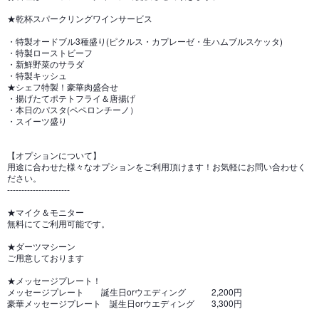
★乾杯スパークリングワインサービス
・特製オードブル3種盛り(ピクルス・カプレーゼ・生ハムブルスケッタ)
・特製ローストビーフ
・新鮮野菜のサラダ
・特製キッシュ
★シェフ特製！豪華肉盛合せ
・揚げたてポテトフライ＆唐揚げ
・本日のパスタ(ペペロンチーノ）
・スイーツ盛り
【オプションについて】
用途に合わせた様々なオプションをご利用頂けます！お気軽にお問い合わせく
ださい。
----------------------
★マイク＆モニター
無料にてご利用可能です。
★ダーツマシーン
ご用意しております
★メッセージプレート！
メッセージプレート 誕生日orウエディング 2,200円
豪華メッセージプレート 誕生日orウエディング 3,300円