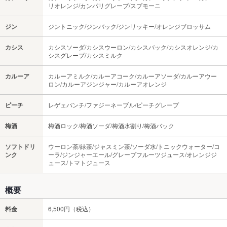
リオレンジ/カンパリグレープ/スプモーニ
ジン
ジントニック/ジンバック/ジンリッキー/オレンジブロッサム
カシス
カシスソーダ/カシスウーロン/カシスバック/カシスオレンジ/カ
シスグレープ/カシスミルク
カルーア
カルーアミルク/カルーアコーク/カルーアソーダ/カルーアウー
ロン/カルーアジンジャー/カルーアオレンジ
ピーチ
レゲェパンチ/ファジーネーブル/ピーチグレープ
梅酒
梅酒ロック/梅酒ソーダ/梅酒水割り/梅酒バック
ソフトドリ
ウーロン茶/緑茶/ジャスミン茶/ソーダ水/トニックウォーター/コ
ンク
ーラ/ジンジャーエール/グレープフルーツジュース/オレンジジ
ュース/トマトジュース
概要
料金
6,500円（税込）