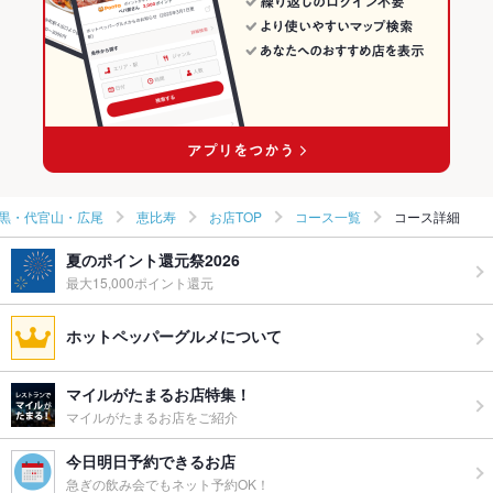
黒・代官山・広尾
恵比寿
お店TOP
コース一覧
コース詳細
夏のポイント還元祭2026
最大15,000ポイント還元
ホットペッパーグルメについて
マイルがたまるお店特集！
マイルがたまるお店をご紹介
今日明日予約できるお店
急ぎの飲み会でもネット予約OK！