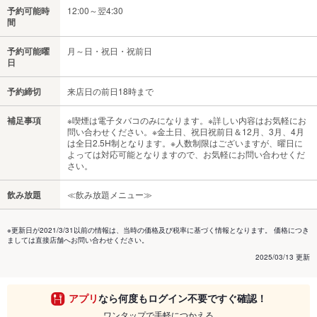
予約可能時
12:00～翌4:30
間
予約可能曜
月～日・祝日・祝前日
日
予約締切
来店日の前日18時まで
補足事項
※喫煙は電子タバコのみになります。※詳しい内容はお気軽にお
問い合わせください。※金土日、祝日祝前日＆12月、3月、4月
は全日2.5H制となります。※人数制限はございますが、曜日に
よっては対応可能となりますので、お気軽にお問い合わせくだ
さい。
飲み放題
≪飲み放題メニュー≫
※更新日が2021/3/31以前の情報は、当時の価格及び税率に基づく情報となります。 価格につき
ましては直接店舗へお問い合わせください。
2025/03/13 更新
アプリ
なら何度もログイン不要ですぐ確認！
ワンタップで手軽につかえる