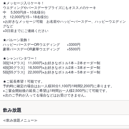
★メッセージ入りケーキ！
ウエディングやバースデーサプライズにもオススメのケーキ
中 5,500円(8～10名様分)
大 12,000円(15～18名様分)
※お好きなメッセージ可能 お名前やハッピーバースデー、ハッピーウエディン
グなど
※3日前までにご連絡ください
★バルーン装飾！
ハッピーバースデーORウエディング +3300円
豪華バースデーOR豪華ウエディング +5500円
★シャンパンタワー！
3段[14グラス] 11,000円※お好きなボトル1本～2本オーダー制
4段[30グラス] 16,500円※お好きなボトル2本～3本オーダー制
5段[55グラス] 22,000円※お好きなボトル4本～5本オーダー制
★ご延長希望！可能です。
予約時に確定の場合はお一人様30分1,100円/1時間2,200円に承ります。
※ご宴会開始後の延長ご希望は1時間お一人様2,500円にて可能です。
※次のご予約が入ってる場合などはお受けできません。
飲み放題
≪飲み放題メニュー≫