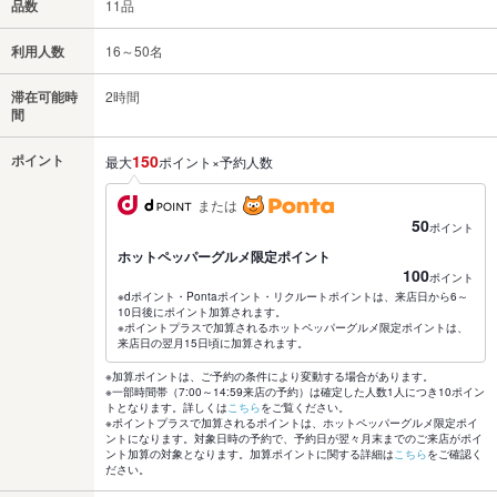
品数
11品
利用人数
16～50名
滞在可能時
2時間
間
ポイント
150
最大
ポイント×予約人数
または
50
ポイント
ホットペッパーグルメ限定ポイント
100
ポイント
※dポイント・Pontaポイント・リクルートポイントは、来店日から6～
10日後にポイント加算されます。
※ポイントプラスで加算されるホットペッパーグルメ限定ポイントは、
来店日の翌月15日頃に加算されます。
※加算ポイントは、ご予約の条件により変動する場合があります。
※一部時間帯（7:00～14:59来店の予約）は確定した人数1人につき10ポイン
トとなります。詳しくは
こちら
をご覧ください。
※ポイントプラスで加算されるポイントは、ホットペッパーグルメ限定ポイ
ントになります。対象日時の予約で、予約日が翌々月末までのご来店がポイ
ント加算の対象となります。加算ポイントに関する詳細は
こちら
をご確認く
ださい。