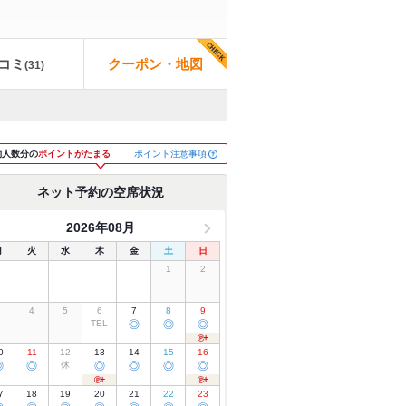
コミ
クーポン・地図
(
31
)
ポイント注意事項
約人数分の
ポイントがたまる
ネット予約の空席状況
2026年08月
月
火
水
木
金
土
日
1
2
3
4
5
6
7
8
9
TEL
◎
◎
◎
0
11
12
13
14
15
16
◎
◎
休
◎
◎
◎
◎
7
18
19
20
21
22
23