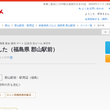
よくある問い合わせ
ようこそ、
さん
ゲスト
会員登録する（無料）
島
郡山
郡山駅前・駅周辺
鉄板焼肉 けんた 福島県 郡山駅前
コース一覧
コース
酒屋 宴会 接待 デート 記念日 生ビール 米沢牛
んた（福島県 郡山駅前）
コミ31件
郡山駅前・駅周辺
（
福島
）
同伴の方も含む）
店
口コミ投稿特典対象店