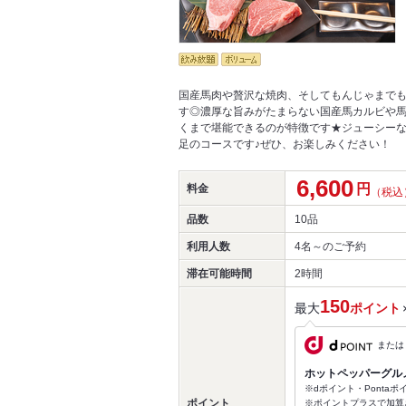
国産馬肉や贅沢な焼肉、そしてもんじゃまで
す◎濃厚な旨みがたまらない国産馬カルビや
くまで堪能できるのが特徴です★ジューシー
足のコースです♪ぜひ、お楽しみください！
6,600
円
料金
（税込
品数
10品
利用人数
4名～
のご予約
滞在可能時間
2時間
150
最大
ポイント
または
ホットペッパーグル
※dポイント・Ponta
ポイント
※ポイントプラスで加算