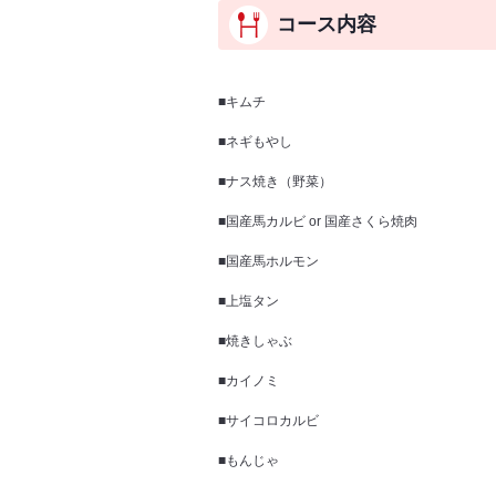
コース内容
■キムチ
■ネギもやし
■ナス焼き（野菜）
■国産馬カルビ or 国産さくら焼肉
■国産馬ホルモン
■上塩タン
■焼きしゃぶ
■カイノミ
■サイコロカルビ
■もんじゃ