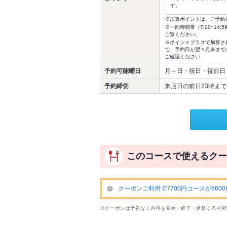
す。
※加算ポイントは、ご予約
※一部時間帯（7:00~1
ご覧ください。
※ポイントプラスで加算さ
で、予約日が翌々月末まで
ご確認ください
予約可能曜日
月～日・祝日・祝前日
予約締切
来店日の前日23時まで
このコースで使えるクー
クーポンご利用で7700円コースが660
※クーポンは予告なく内容を変更・終了・延長する可能