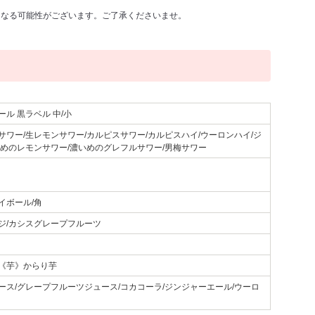
になる可能性がございます。ご了承くださいませ。
ル 黒ラベル 中/小
サワー/生レモンサワー/カルピスサワー/カルピスハイ/ウーロンハイ/ジ
いめのレモンサワー/濃いめのグレフルサワー/男梅サワー
イボール/角
ジ/カシスグレープフルーツ
《芋》からり芋
ース/グレープフルーツジュース/コカコーラ/ジンジャーエール/ウーロ