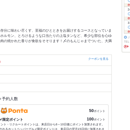
2
3
も存分に味わい尽くす、至福のひとときをお届けするコースとなっていま
馬ホルモン、とろけるような口当たりの上塩タンなど、希少な部位を心ゆ
◎
：
な肉の焼かれた香りが食欲をそそります！〆のもんじゃまでついた、大満
TEL
クーポンを見る
）
×
予約人数
50
ポイント
100
メ限定ポイント
ポイント
ポイント・リクルートポイントは、来店日から6～10日後にポイント加算されます。
されるホットペッパーグルメ限定ポイントは、来店日の翌月15日頃に加算されま