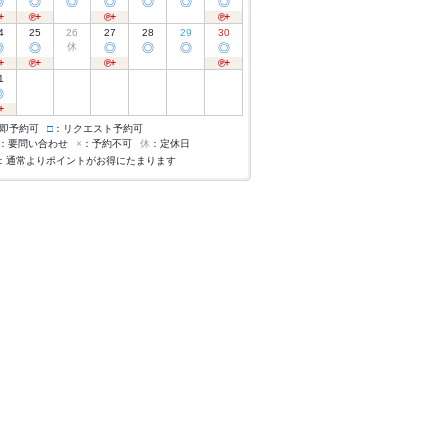
◎
◎
◎
◎
◎
◎
◎
4
25
26
27
28
29
30
◎
◎
休
◎
◎
◎
◎
1
◎
即予約可
□
：リクエスト予約可
：要問い合わせ
×
：予約不可
休
：定休日
：通常よりポイントがお得にたまります