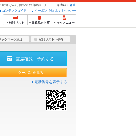
各種ご宴会に◎2H飲み放題付き全12品 6600円コース | 鉄板焼肉 けんた 福島県 郡山駅前 - クーポン・予約のホットペッパーグルメ
最寄駅：
郡山
コンテンツガイド
クーポン 予約 ホットペッパー
検討リスト
最近見たお店
マイメニュー
空席確認・予約する
クーポンを見る
電話番号を表示する