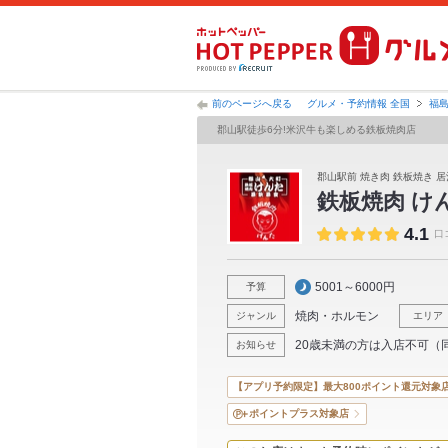
前のページへ戻る
グルメ・予約情報 全国
福
郡山駅徒歩6分!米沢牛も楽しめる鉄板焼肉店
郡山駅前 焼き肉 鉄板焼き 居
鉄板焼肉 け
4.1
口
5001～6000円
予算
焼肉・ホルモン
ジャンル
エリア
20歳未満の方は入店不可（
お知らせ
【アプリ予約限定】最大800ポイント還元対象
ポイントプラス対象店