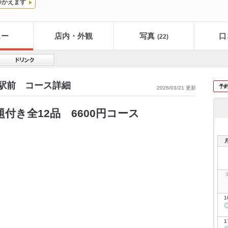
つかえます
ュー
店内・外観
写真
口
(22)
山駅前 コース詳細
予
2026/03/21 更新
付き全12品 6600円コース
1
1