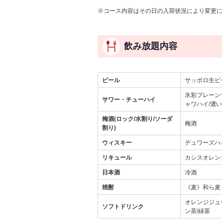
※コース内容はその日の入荷状況により変更
飲み放題内容
ビール
サッポロ生ビー
氷彩プレーン
サワー・チューハイ
ャワハイ/濃
梅酒(ロック/水割り/ソーダ
梅酒
割り)
ウィスキー
デュワーズハ
リキュール
カシスオレン
日本酒
冷酒
焼酎
《麦》和ら麦
オレンジジュ
ソフトドリンク
ン茶/緑茶