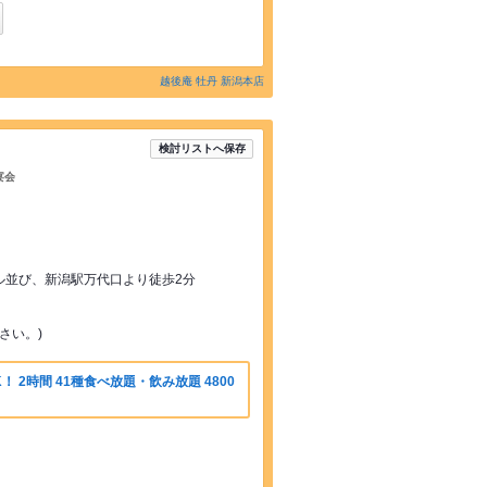
越後庵 牡丹 新潟本店
検討リストへ保存
宴会
ル並び、新潟駅万代口より徒歩2分
さい。)
 2時間 41種食べ放題・飲み放題 4800