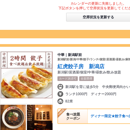
カレンダーの更新に失敗しました。
下記ボタンを押して空席状況を更新してくだ
空席状況を更新する
中華｜新潟駅前
新潟駅前/新潟/中華/餃子/ランチ/個室/居酒屋/昼飲み/麻
紅虎餃子房 新潟店
新潟駅/居酒屋/個室/中華/昼飲み/飲み放題
カード決済可
全面禁煙
新潟駅を背に徒歩5分 中央郵便局向かい
ランチ1000円 ディナー2000円
82席
食べ放題
ディナー限定★餃子食べ放
クーポン