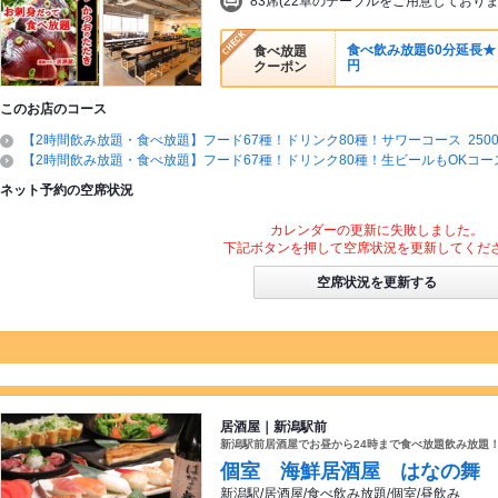
83席(22卓のテーブルをご用意しておりま
食べ飲み放題60分延長★ 
食べ放題
円
クーポン
このお店のコース
【2時間飲み放題・食べ放題】フード67種！ドリンク80種！サワーコース 2500
【2時間飲み放題・食べ放題】フード67種！ドリンク80種！生ビールもOKコース 
ネット予約の空席状況
カレンダーの更新に失敗しました。
下記ボタンを押して空席状況を更新してくだ
空席状況を更新する
居酒屋｜新潟駅前
新潟駅前居酒屋でお昼から24時まで食べ放題飲み放題
個室 海鮮居酒屋 はなの舞
新潟駅/居酒屋/食べ飲み放題/個室/昼飲み