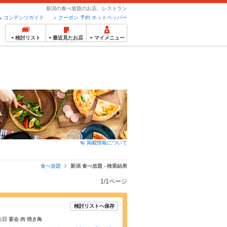
新潟の食べ放題のお店、レストラン
コンテンツガイド
クーポン 予約 ホットペッパー
検討リスト
最近見たお店
マイメニュー
掲載情報について
食べ放題
新潟 食べ放題 - 検索結果
1/1ページ
検討リストへ保存
日 宴会 肉 焼き鳥