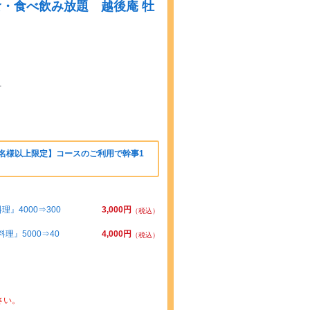
・食べ飲み放題 越後庵 牡
有
8名様以上限定】コースのご利用で幹事1
』4000⇒300
3,000円
（税込）
』5000⇒40
4,000円
（税込）
さい。