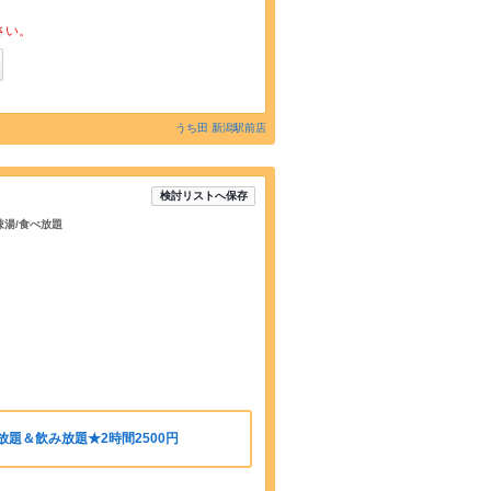
さい。
うち田 新潟駅前店
検討リストへ保存
辣湯/食べ放題
題＆飲み放題★2時間2500円