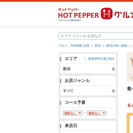
グルメ・予約情報 全国
新潟
新潟の食べ放題
エリア
都道府県を選び直す
新潟
お店ジャンル
食
すべて
コース予算
6
～
来店日