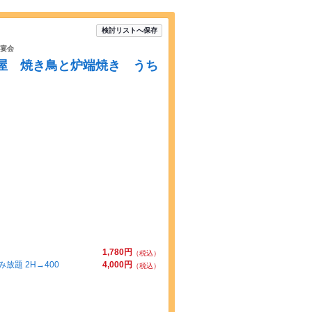
検討リストへ保存
宴会
居酒屋 焼き鳥と炉端焼き うち
1,780円
（税込）
題 2H→400
4,000円
（税込）