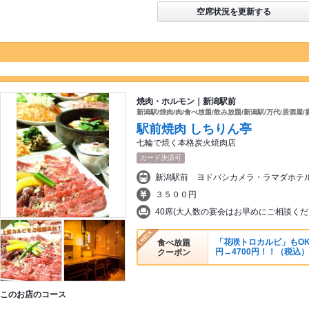
空席状況を更新する
焼肉・ホルモン｜新潟駅前
新潟駅/焼肉/肉/食べ放題/飲み放題/新潟駅/万代/居酒屋/
駅前焼肉 しちりん亭
七輪で焼く本格炭火焼肉店
カード決済可
新潟駅前 ヨドバシカメラ・ラマダホテ
３５００円
40席(大人数の宴会はお早めにご相談くだ
「花咲トロカルビ」もOK！
食べ放題
円→4700円！！（税込）
クーポン
このお店のコース