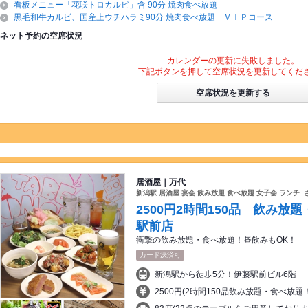
看板メニュー「花咲トロカルビ」含 90分 焼肉食べ放題
黒毛和牛カルビ、国産上ウチハラミ90分 焼肉食べ放題 ＶＩＰコース
ネット予約の空席状況
カレンダーの更新に失敗しました。
下記ボタンを押して空席状況を更新してくだ
空席状況を更新する
居酒屋｜万代
新潟駅 居酒屋 宴会 飲み放題 食べ放題 女子会 ランチ 
2500円2時間150品 飲み放
駅前店
衝撃の飲み放題・食べ放題！昼飲みもOK！
カード決済可
新潟駅から徒歩5分！伊藤駅前ビル6階
2500円(2時間150品飲み放題・食べ放題！