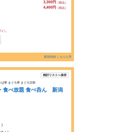
3,300円
（税込）
4,400円
（税込）
さい。
駅前焼肉 しちりん亭
検討リストへ保存
さば亭 まぐろ亭 まぐろ日和
題・食べ放題 食べ呑ん 新潟
)