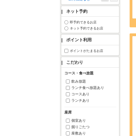
月
火
水
木
金
土
日
ネット予約
1
2
3
4
5
6
7
8
9
10
11
即予約できるお店
ネット予約できるお店
12
13
14
15
16
17
18
19
20
21
22
23
24
25
ポイント利用
26
27
28
29
30
31
ポイントがたまるお店
こだわり
コース・食べ放題
飲み放題
ランチ食べ放題あり
コースあり
ランチあり
座席
個室あり
掘りごたつ
座敷あり