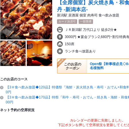
【全席個室】炭火焼き鳥・和食
丹 -新潟本店-
新潟駅 居酒屋 個室 肉寿司 食べ飲み放題
カード決済可
一部禁煙
ＪＲ新潟駅 万代口より 徒歩2分★
3000円 ★宴会プラン2,680円~割引特典
150席
ランチ食べ放題あり
Open祭【幹事様必見◇
このお店の
名様無料
クーポン
このお店のコース
【3Ｈ食べ飲み放題◆120品】特価祭『海鮮・炭火焼き鳥・寿司・おでん+和食料理
0円
【3Ｈ食べ飲み放題◆170品】特祭『和牛・寿司・おでん・焼き鳥・海鮮・和食料理
00円
ネット予約の空席状況
カレンダーの更新に失敗しました。
下記ボタンを押して空席状況を更新してくだ