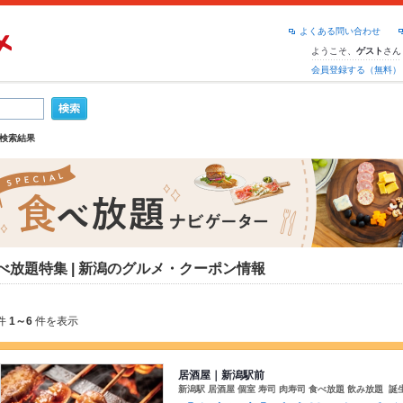
よくある問い合わせ
ようこそ、
さん
ゲスト
会員登録する（無料）
検索結果
べ放題特集 | 新潟のグルメ・クーポン情報
件
1～6
件を表示
居酒屋｜新潟駅前
新潟駅 居酒屋 個室 寿司 肉寿司 食べ放題 飲み放題 誕生