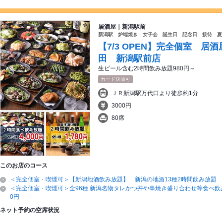
居酒屋｜新潟駅前
新潟駅 炉端焼き 女子会 誕生日 記念日 接待 夏
【7/3 OPEN】完全個室 
田 新潟駅前店
生ビール含む2時間飲み放題980円～
カード決済可
ＪＲ新潟駅万代口より徒歩約1分
3000円
80席
このお店のコース
＜完全個室・喫煙可＞【新潟地酒飲み放題】 新潟の地酒13種2時間飲み放題
＜完全個室・喫煙可＞全96種 新潟名物タレかつ丼や串焼き盛り合わせ等食べ飲み放
0円
ネット予約の空席状況