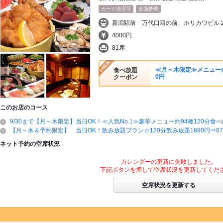
カード決済可
全面禁煙
新潟駅前 万代口目の前、ホリカワビル
4000円
81席
≪月～木限定≫メニュー全9
食べ放題
0円
クーポン
このお店のコース
9/30まで【月～木限定】当日OK！≪人気No.1≫豪華メニュー約94種120分食べ
【月～木＆予約限定】 当日OK！飲み放題プラン☆120分飲み放題1890円⇒87
ネット予約の空席状況
カレンダーの更新に失敗しました。
下記ボタンを押して空席状況を更新してくだ
空席状況を更新する