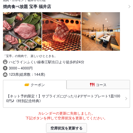
焼肉食べ放題 宝亭 福井店
「宝亭」の焼肉で、 楽しいひとときを。
ハピラインふくい線春江駅出口より徒歩約24分
3000～4000円
123席(総席数：144席)
クーポン
コース
【ネット予約限定！】サプライズにぴったり♪デザートプレート1皿100
0円♪《特別記念特典》
カレンダーの更新に失敗しました。
下記ボタンを押して空席状況を更新してください。
空席状況を更新する