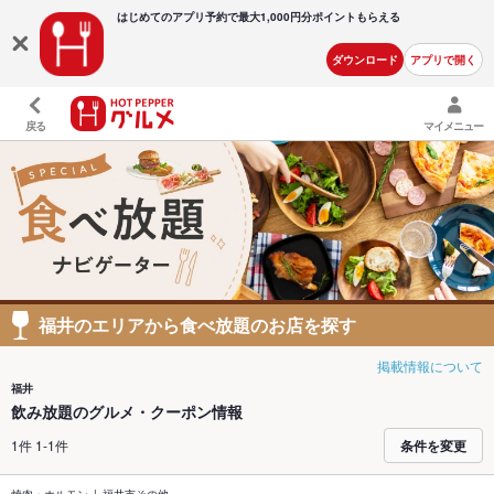
はじめてのアプリ予約で最大
1,000円分ポイントもらえる
ダウンロード
アプリで開く
戻る
マイメニュー
福井のエリアから食べ放題のお店を探す
掲載情報について
福井
飲み放題のグルメ・クーポン情報
1件 1-1件
条件を変更
焼肉・ホルモン
福井市その他