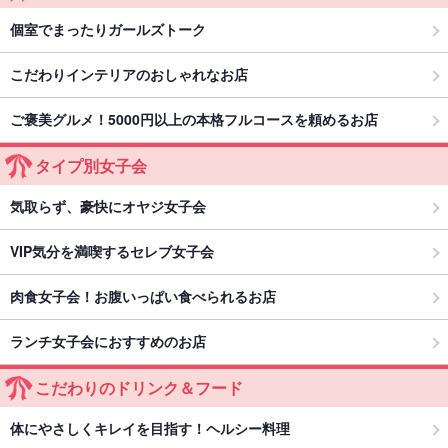
個室でまったりガールズトーク
こだわりインテリアのおしゃれなお店
ご褒美グルメ！5000円以上の本格フルコースを頼めるお店
タイプ別女子会
気取らず、豪快にオヤジ女子会
VIP気分を満喫するセレブ女子会
肉食女子会！お腹いっぱい食べられるお店
ランチ女子会におすすめのお店
こだわりのドリンク＆フード
体にやさしくキレイを目指す！ヘルシー料理