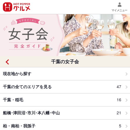
マイメニュー
千葉の女子会
現在地から探す
千葉の全てのエリアを見る
47
千葉・稲毛
16
船橋･津田沼･市川･本八幡･中山
21
柏・南柏・我孫子
5