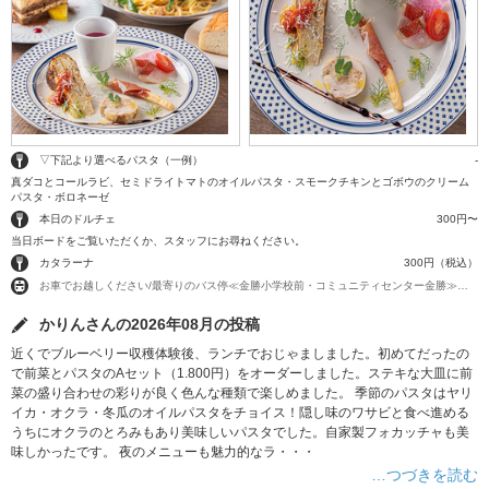
▽下記より選べるパスタ（一例）
-
真ダコとコールラビ、セミドライトマトのオイルパスタ・スモークチキンとゴボウのクリーム
パスタ・ボロネーゼ
本日のドルチェ
300円〜
当日ボードをご覧いただくか、スタッフにお尋ねください。
カタラーナ
300円（税込）
お車でお越しください/最寄りのバス停≪金勝小学校前・コミュニティセンター金勝≫より徒歩約5分
かりんさんの2026年08月の投稿
近くでブルーベリー収穫体験後、ランチでおじゃましました。初めてだったの
で前菜とパスタのAセット（1.800円）をオーダーしました。ステキな大皿に前
菜の盛り合わせの彩りが良く色んな種類で楽しめました。 季節のパスタはヤリ
イカ・オクラ・冬瓜のオイルパスタをチョイス！隠し味のワサビと食べ進める
うちにオクラのとろみもあり美味しいパスタでした。自家製フォカッチャも美
味しかったです。 夜のメニューも魅力的なラ・・・
…つづきを読む