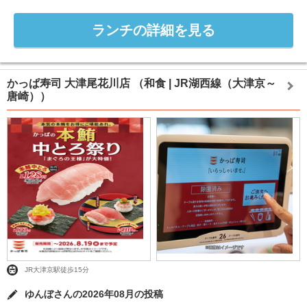
ランチの詳細を見る
かっぱ寿司 大津尾花川店
（和食 | JR湖西線（大津京～
唐崎））
JR大津京駅徒歩15分
ゆんぼさんの2026年08月の投稿