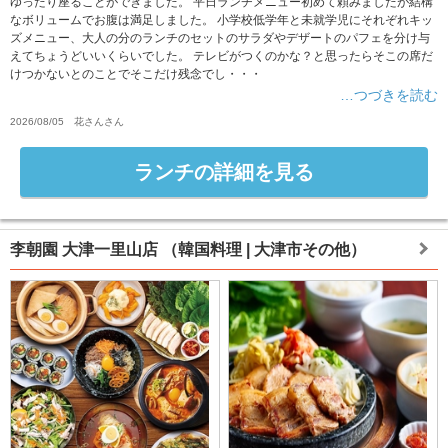
ゆったり座ることができました。 平日ランチメニュー初めて頼みましたが結構
なボリュームでお腹は満足しました。 小学校低学年と未就学児にそれぞれキッ
ズメニュー、大人の分のランチのセットのサラダやデザートのパフェを分け与
えてちょうどいいくらいでした。 テレビがつくのかな？と思ったらそこの席だ
けつかないとのことでそこだけ残念でし・・・
…つづきを読む
2026/08/05
花さん
さん
ランチの詳細を見る
李朝園 大津一里山店
（韓国料理 | 大津市その他）