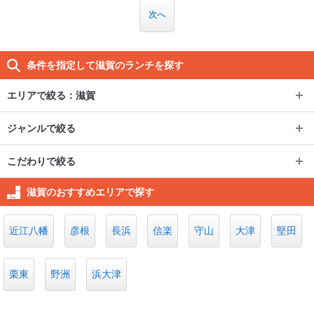
次へ
条件を指定して滋賀のランチを探す
エリアで絞る：
滋賀
エリアで絞る：
滋賀
ジャンルで絞る
ジャンルで絞る
草津市・守山市
こだわりで絞る
こだわりで絞る
イタリアン・フレンチ
滋賀県その他
草津市
守山
滋賀のおすすめエリアで探す
個室
長浜市・彦根市
カフェ・スイーツ
栗東
滋賀県内その他
近江八幡
彦根
長浜
信楽
守山
大津
堅田
子連れ可
大津
和食
長浜
彦根
湖南市
高島市
近江八幡市・東近江市
JR湖西線（大津京～唐
栗東
食べ放題
野洲
浜大津
大津市その他
焼肉・ホルモン
崎）
水口
米原
テラス
東近江市
近江八幡