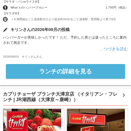
【サラダ・パンorライス付】
What’ｓのハンバーグカレー
1,750円（税込）
【サラダ付】
ＪＲ湖西線おごと温泉駅出口より徒歩約34分/おごと温泉駅・堅田駅より車で8分
キリンさんの2026年08月の投稿
ハンバーガーが美味しかったです！ ただ、予約した席とは違ったところに案内
されて残念です。
…つづきを読む
2026/08/03
キリンさん
さん
ランチの詳細を見る
カプリチョーザ ブランチ大津京店
（イタリアン・フレ
ンチ | JR湖西線（大津京～唐崎））