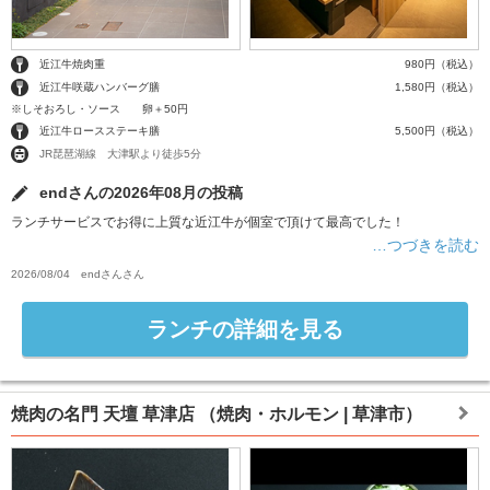
近江牛焼肉重
980円（税込）
近江牛咲蔵ハンバーグ膳
1,580円（税込）
※しそおろし・ソース 卵＋50円
近江牛ロースステーキ膳
5,500円（税込）
JR琵琶湖線 大津駅より徒歩5分
endさんの2026年08月の投稿
ランチサービスでお得に上質な近江牛が個室で頂けて最高でした！
…つづきを読む
2026/08/04
endさん
さん
ランチの詳細を見る
焼肉の名門 天壇 草津店
（焼肉・ホルモン | 草津市）