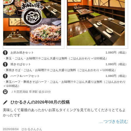
お好み焼きセット
1,080円（税込）
・豚玉・ごはん・お味噌汁※ごはん大盛りは無料（ごはんおかわり＋\100税込）
焼きそばセット
1,080円（税込）
・豚焼きそば・ごはん・お味噌汁※ごはん大盛りは無料（ごはんおかわり＋\100税込）
ハーフ＆ハーフセット
1,080円（税込）
・豚玉ハーフ・豚焼きそばハーフ・ごはん・お味噌汁※ごはん大盛りは無料（ごはんおかわり
＋\100税込）
ＪＲ琵琶湖線 草津駅 徒歩10分
ひかるさんの2026年08月の投稿
美味しくて最後のあったかいお茶もタイミングを見て出してくださりとてもよ
かったです
…つづきを読む
2026/08/04
ひかるさん
さん