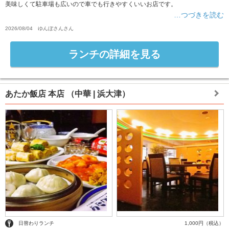
美味しくて駐車場も広いので車でも行きやすくいいお店です。
…つづきを読む
2026/08/04
ゆんぼさん
さん
ランチの詳細を見る
あたか飯店 本店
（中華 | 浜大津）
日替わりランチ
1,000円（税込）