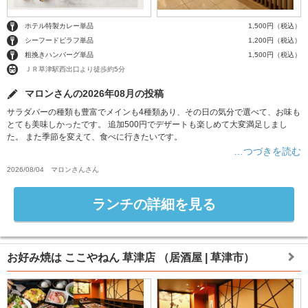
ホテル特製カレー単品
1,500円（税込）
シーフードピラフ単品
1,200円（税込）
粗挽きハンバーグ単品
1,500円（税込）
ＪＲ草津駅西出口より徒歩約5分
マロンさんの2026年08月の投稿
サラダバーの種類も豊富でメインも4種類あり、その日の気分で選べて、お味も
とても美味しかったです。 追加500円でデザートも楽しめて大変満足しまし
た。 また季節を変えて、食べに行きたいです。
…つづきを読む
2026/08/04
マロンさん
さん
ランチの詳細を見る
お好み焼は ここやねん 草津店
（居酒屋 | 草津市）