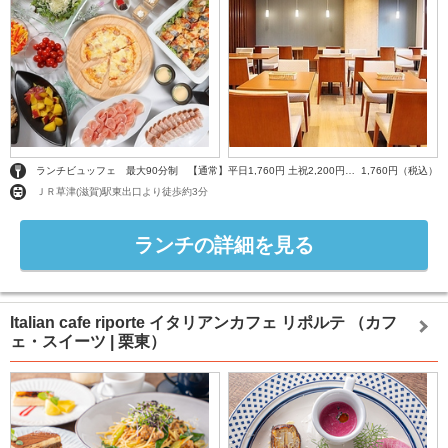
ランチビュッフェ 最大90分制 【通常】平日1,760円 土祝2,200円（期間限定全日1,760円）
1,760円（税込）
ＪＲ草津(滋賀)駅東出口より徒歩約3分
ランチの詳細を見る
Italian cafe riporte イタリアンカフェ リポルテ
（カフ
ェ・スイーツ | 栗東）