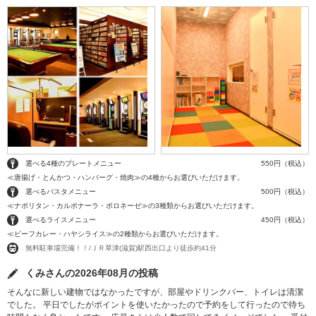
選べる4種のプレートメニュー
550円（税込）
≪唐揚げ・とんかつ・ハンバーグ・焼肉≫の4種からお選びいただけます。
選べるパスタメニュー
500円（税込）
≪ナポリタン・カルボナーラ・ボロネーゼ≫の3種類からお選びいただけます。
選べるライスメニュー
450円（税込）
≪ビーフカレー・ハヤシライス≫の2種類からお選びいただけます。
無料駐車場完備！！/ＪＲ草津(滋賀)駅西出口より徒歩約41分
くみさんの2026年08月の投稿
そんなに新しい建物ではなかったですが、部屋やドリンクバー、トイレは清潔
でした。 平日でしたがポイントを使いたかったので予約をして行ったので待ち