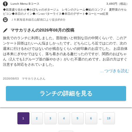
Lunch Menu Bコース
3,480円（税込）
◆前菜盛り合わせ◆かぼちゃのポタージュ レモンのクレーム◆鮎のコンフィ 夏野菜のサル
ピコン◆本日のメイン◆パンorバターライス◆本日のデザート◆コーヒーor紅茶
ＪＲ東海道本線石山駅南口より徒歩約8分
マサカリさんの2026年08月の投稿
旅先でのランチに利用しました。普段使いと特別な日の中間くらいで、このア
ンケート回答はたいへん悩ましかったです。どちらにしろ近ではにので、次の
週末に行けるわけではないのが残念なくらいの好印象のお店でした。 お店自体
は本来にぎやかではなく、落ち着きのある趣だったのですが、関西のおばちゃ
ん（2人でも1グループ並の賑やかさ）がいた不運のためです。お店の方はすぐ
注意する対応をされていました。
…つづきを読む
2026/08/03
マサカリさん
さん
ランチの詳細を見る
...
1
2
3
4
5
6
19