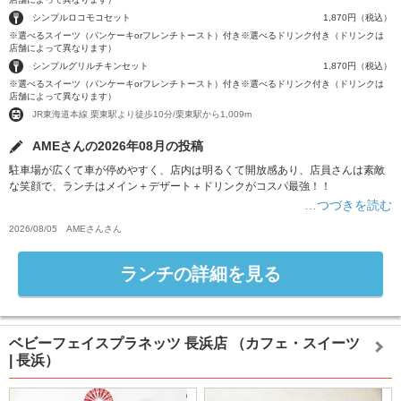
シンプルロコモコセット
1,870円（税込）
※選べるスイーツ（パンケーキorフレンチトースト）付き※選べるドリンク付き（ドリンクは
店舗によって異なります）
シンプルグリルチキンセット
1,870円（税込）
※選べるスイーツ（パンケーキorフレンチトースト）付き※選べるドリンク付き（ドリンクは
店舗によって異なります）
JR東海道本線 栗東駅より徒歩10分/栗東駅から1,009m
AMEさんの2026年08月の投稿
駐車場が広くて車が停めやすく、店内は明るくて開放感あり、店員さんは素敵
な笑顔で、ランチはメイン＋デザート＋ドリンクがコスパ最強！！
…つづきを読む
2026/08/05
AMEさん
さん
ランチの詳細を見る
ベビーフェイスプラネッツ 長浜店
（カフェ・スイーツ
| 長浜）