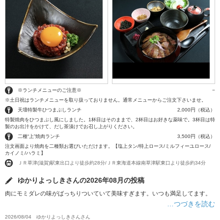
※ランチメニューのご注意※
−
※土日祝はランチメニューを取り扱っておりません。通常メニューからご注文下さいませ。
天壇特製牛ひつまぶしランチ
2,000円（税込）
特製焼肉をひつまぶし風にしました。1杯目はそのままで、2杯目はお好きな薬味で。3杯目は特
製のお出汁をかけて、だし茶漬けでお召し上がりください。
二種“上”焼肉ランチ
3,500円（税込）
注文画面より焼肉を二種類お選びいただけます。【塩上タン/特上ロース/ミルフィーユロース/
カイノミ/ハラミ】
ＪＲ草津(滋賀)駅東出口より徒歩約28分/ＪＲ東海道本線南草津駅東口より徒歩約34分
ゆかりよっしきさんの2026年08月の投稿
肉にモミダレの味がばっちりついていて美味すぎます。いつも満足してます。
…つづきを読む
2026/08/04
ゆかりよっしきさん
さん