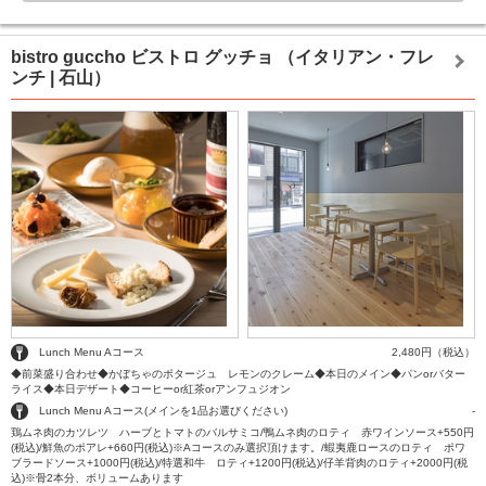
bistro guccho ビストロ グッチョ
（イタリアン・フレ
ンチ | 石山）
Lunch Menu Aコース
2,480円（税込）
◆前菜盛り合わせ◆かぼちゃのポタージュ レモンのクレーム◆本日のメイン◆パンorバター
ライス◆本日デザート◆コーヒーor紅茶orアンフュジオン
Lunch Menu Aコース(メインを1品お選びください)
-
鶏ムネ肉のカツレツ ハーブとトマトのバルサミコ/鴨ムネ肉のロティ 赤ワインソース+550円
(税込)/鮮魚のポアレ+660円(税込)※Aコースのみ選択頂けます。/蝦夷鹿ロースのロティ ポワ
ブラードソース+1000円(税込)/特選和牛 ロティ+1200円(税込)/仔羊背肉のロティ+2000円(税
込)※骨2本分、ボリュームあります