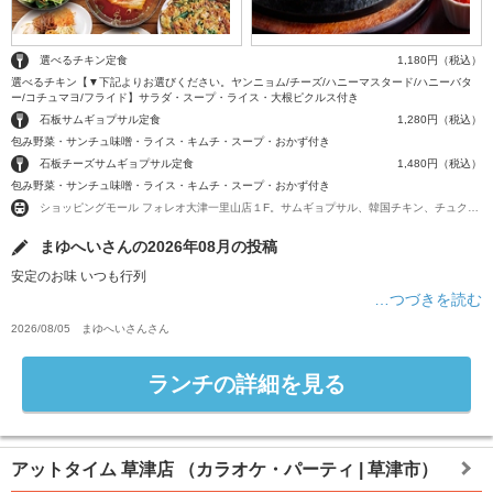
選べるチキン定食
1,180円（税込）
選べるチキン【▼下記よりお選びください。ヤンニョム/チーズ/ハニーマスタード/ハニーバタ
ー/コチュマヨ/フライド】サラダ・スープ・ライス・大根ピクルス付き
石板サムギョプサル定食
1,280円（税込）
包み野菜・サンチュ味噌・ライス・キムチ・スープ・おかず付き
石板チーズサムギョプサル定食
1,480円（税込）
包み野菜・サンチュ味噌・ライス・キムチ・スープ・おかず付き
ショッピングモール フォレオ大津一里山店１F。サムギョプサル、韓国チキン、チュクミなど人気韓国料理がたくさん♪
まゆへいさんの2026年08月の投稿
安定のお味 いつも行列
…つづきを読む
2026/08/05
まゆへいさん
さん
ランチの詳細を見る
アットタイム 草津店
（カラオケ・パーティ | 草津市）