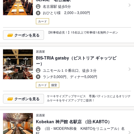
名古屋駅 徒歩5分
おひとり様 2,000～3,000円
カード
【幹事様必見！】15名以上で幹事様1名無料クーポン
クーポンを見る
居酒屋
BIS-TRIA gatsby（ビストリア ギャッツビ
ー）
ユニモール１０番出口、徒歩３分
ランチ3,000円、ディナー5,000円
カード
個室
ケーキサイズアップサービス 専属パティシエによるオリジナ
クーポンを見る
ルケーキをサイズアップでご提供！
居酒屋
Kobekan 神戸館 名駅店 （旧:KABTO）
（旧・MODERN和食 KABTOをリニューアル）名
駅…