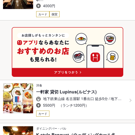
4000円
カード
個室
洋食
一軒家 貸切 Lupinus(ルピナス)
地下鉄東山線 名古屋駅 1番出口 徒歩5分 / 地下…
5500円 （ランチ1200円）
カード
ダイニングバー・バル
K style Banquet（ウェディングホール名