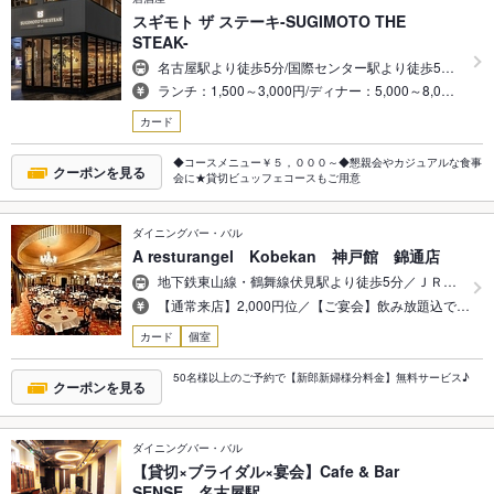
スギモト ザ ステーキ-SUGIMOTO THE
STEAK-
名古屋駅より徒歩5分/国際センター駅より徒歩5…
ランチ：1,500～3,000円/ディナー：5,000～8,0…
カード
◆コースメニュー￥５，０００～◆懇親会やカジュアルな食事
クーポンを見る
会に★貸切ビュッフェコースもご用意
ダイニングバー・バル
A resturangel Kobekan 神戸館 錦通店
地下鉄東山線・鶴舞線伏見駅より徒歩5分／ＪＲ…
【通常来店】2,000円位／【ご宴会】飲み放題込で…
カード
個室
50名様以上のご予約で【新郎新婦様分料金】無料サービス♪
クーポンを見る
ダイニングバー・バル
【貸切×ブライダル×宴会】Cafe & Bar
SENSE 名古屋駅