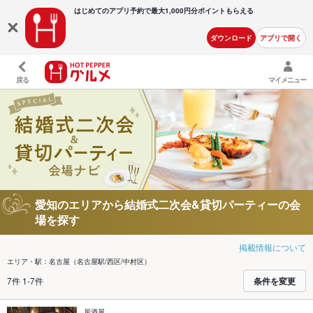
はじめてのアプリ予約で最大
1,000円分ポイントもらえる
ダウンロード
アプリで開く
戻る
マイメニュー
愛知のエリアから結婚式二次会&貸切パーティーの会
場を探す
掲載情報について
エリア・駅：名古屋（名古屋駅/西区/中村区）
7件 1-7件
条件を変更
居酒屋