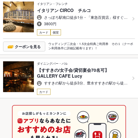
イタリアン・フレンチ
イタリアン CIRCO チルコ
さっぽろ駅南口徒歩1分・「東急百貨店」様すぐ…
3800円
カード
個室
ウェディング二次会・1.5次会特典ご利用券 その１（クーポ
クーポンを見る
ン利用条件に詳細記載有ります）！
ダイニングバー・バル
【すすきの/女子会/貸切宴会70名可】
GALLERY CAFE Lucy
すすきの駅から徒歩3分、豊水すすきの駅から徒…
カード