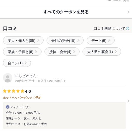
すべてのクーポンを見る
口コミ
口コミ機能について
友人・知人と(85)
会社の宴会(15)
デート(9)
家族・子供と(8)
接待・会食(4)
大人数の宴会(1)
合コン(1)
にしざわさん
20代前半/男性・来店日：2026/08/04
4.0
ホットペッパーグルメで予約
ディナー | 7人
会計：2,001～3,000円/人
来店シーン：友人・知人と
予約コース：お席のみのご予約