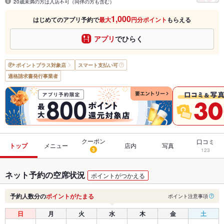
20歳未満の方は入店不可（同伴の方も含む）
1,000
はじめてのアプリ予約で
最大
円分ポイント
もらえる
アプリ
でひらく
ポイントプラス
対象店
スマート支払い可
適格請求書発行事業者
クーポン
口コミ
トップ
メニュー
店内
写真
3
123
ネット予約の空席状況
ポイントがつかえる
予約人数分の
ポイントがたまる
ポイント注意事項
日
月
火
水
木
金
土