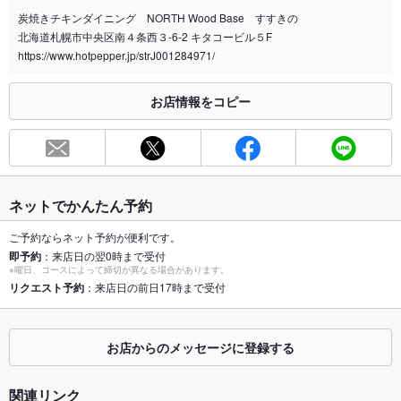
全席喫煙可能です！紙タバコもOK！！
炭焼きチキンダイニング NORTH Wood Base すすきの
北海道札幌市中央区南４条西３-6-2 キタコービル５F
喫煙専用室
なし
https://www.hotpepper.jp/strJ001284971/
※2020年4月1日～受動喫煙対策に関する法律が施行されています。正しい情報はお店へお問い
合わせください。
お店情報をコピー
お席
総席数
100席(個室・テーブル席・カウンター)
最大宴会収
100人(40名様規模のフロア貸切も可能◎MAX100名様◎)
容人数
ネットでかんたん予約
個室
あり ：2室限定でご用意しております。
ご予約ならネット予約が便利です。
即予約
：来店日の翌0時まで受付
※曜日、コースによって締切が異なる場合があります。
座敷
なし ：座敷席はございません。
リクエスト予約
：来店日の前日17時まで受付
掘りごたつ
なし ：掘りごたつ席はございません。
カウンター
あり ：バーカウンターをご用意しております。
お店からのメッセージに登録する
ソファー
なし ：ソファー席はございません。
関連リンク