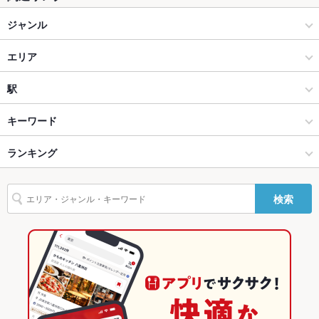
テラス席
なし ：テラス席はございません。
ジャンル
貸切
貸切可 ：40名様から貸切可能です。お気軽にお問合せくださ
居酒屋
エリア
い。
夜景がきれ
あり
創作
すすきの駅
駅
いなお席
すすきの × 居酒屋
すすきの駅 × 居酒屋
大通駅
キーワード
設備
Wi-Fi
あり
すすきの × 創作
すすきの駅 × 創作
すすきの駅
ランキング
卵焼き
からあげ
お茶漬け
エビ料理
カキ料理・オイスター
バリアフリ
あり
フライドポテト
レバー
地鶏
鶏皮
炭火焼
パフェ
アヒージョ
すすきの駅 × 居酒屋
すすきの駅 × ダイニングバー・バル
豊水すすきの駅
北海道のグルメランキング
ー
検索
塩ラーメン
すすきの駅 × 創作
すすきの駅 × 和風・創作
北海道の居酒屋ランキング
駐車場
なし
カラオケ設
あり
ダイニングバー・バル
北海道
すすきののグルメランキング
備
和風・創作
北海道 × 居酒屋
すすきのの居酒屋ランキング
バンド演奏
可
すすきの × ダイニングバー・バル
北海道 × 創作
すすきの駅のグルメランキング
TV・プロジ
あり