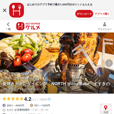
はじめてのアプリ予約で最大
1,000円分ポイントもらえる
ダウンロード
アプリで開く
一覧
マイメニュー
居酒屋 | すすきの駅 | 北海道
炭焼きチキンダイニング NORTH Wood Base すすきの
深夜/居酒屋/すすきの/喫煙/個室/デート
4.2
123
口コミ
件
3001～4000円
501～1000円
ただいま営業時間外
17:00～翌1:00