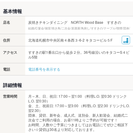
基本情報
店名
炭焼きチキンダイニング NORTH Wood Base すすきの
結婚式/宴会/個室/焼き鳥/二次会/居酒屋/鳥刺し/すすきの/テーブル/喫煙/団体/
住所
北海道札幌市中央区南４条西３-6-2 キタコービル５F
アクセス
すすきの駅1番出口から徒歩２分。36号線沿いのキタコーS４ビ
ル5階
電話
電話番号を表示する
詳細情報
営業時間
月～木、日、祝日: 17:00～翌1:00 （料理L.O. 翌0:30 ドリンク
L.O. 翌0:30）
金、土、祝前日: 17:00～翌3:00 （料理L.O. 翌2:30 ドリンクL.O.
翌2:30）
団体、貸切、新年会、成人式、送別会、新人歓迎会、結婚式二
次会でご利用の場合、お昼11時よりご予約が可能です！
お時間、人数やご予算につきましてはお電話にてぜひご相談下
さい☆貸切は30名より対応しております。