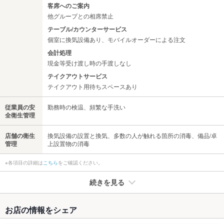
客席へのご案内
他グループとの相席禁止
テーブル/カウンターサービス
個室に換気設備あり、モバイルオーダーによる注文
会計処理
現金等受け渡し時の手渡しなし
テイクアウトサービス
テイクアウト用待ちスペースあり
従業員の安
勤務時の検温、頻繁な手洗い
全衛生管理
店舗の衛生
換気設備の設置と換気、多数の人が触れる箇所の消毒、備品/卓
管理
上設置物の消毒
※各項目の詳細は
こちら
をご確認ください。
続きを見る
たばこ
お店の情報をシェア
禁煙・喫煙
全席喫煙可