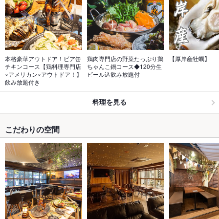
本格豪華アウトドア！ビア缶
鶏肉専門店の野菜たっぷり鶏
【厚岸産牡蠣】
チキンコース【鶏料理専門店
ちゃんこ鍋コース◆120分生
×アメリカン×アウトドア！】
ビール込飲み放題付
飲み放題付き
料理を見る
こだわりの空間