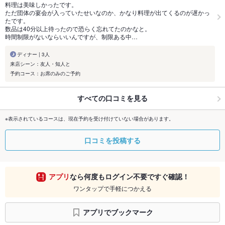
料理は美味しかったです。
ただ団体の宴会が入っていたせいなのか、かなり料理が出てくるのが遅かっ
たです。
数品は40分以上待ったので恐らく忘れてたのかなと。
時間制限がないならいいんですが、制限ある中…
ディナー | 3人
来店シーン：友人・知人と
予約コース：お席のみのご予約
すべての口コミを見る
※表示されているコースは、現在予約を受け付けていない場合があります。
口コミを投稿する
アプリ
なら何度もログイン不要ですぐ確認！
ワンタップで手軽につかえる
アプリでブックマーク