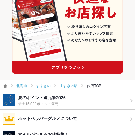
ェクタ
すすきの × 和風・創作
北海道 × ダイニングバー・バル
すすきの駅の居酒屋ランキング
その他設備
お気軽に店舗までお問い合わせください。
すすきの駅 × ダイニングバー・バル
北海道 × 和風・創作
その他
飲み放題
あり ：単品でも飲み放題利用が可能◎1480円
すすきの駅 × 和風・創作
食べ放題
なし ：食べ放題はございません。
お酒
カクテル充実、日本酒充実、ワイン充実
お子様連れ
お子様連れOK
北海道
すすきの
すすきの駅
お店TOP
ウェディン
力入れてます！お気軽に店舗までお問い合わせ下さい！
グパーティ
ー二次会
夏のポイント還元祭2026
最大15,000ポイント還元
お祝い・サ
可
プライズ対
ホットペッパーグルメについて
応
ライブショ
あり
マイルがたまるお店特集！