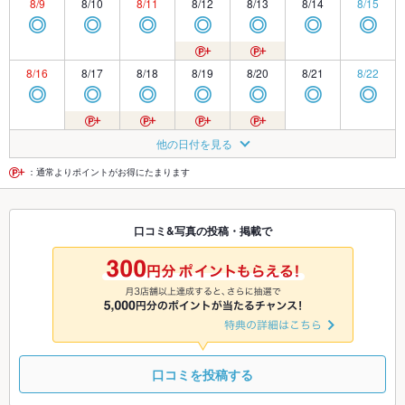
8/9
8/10
8/11
8/12
8/13
8/14
8/15
◎
◎
◎
◎
◎
◎
◎
8/16
8/17
8/18
8/19
8/20
8/21
8/22
◎
◎
◎
◎
◎
◎
◎
8/23
8/24
8/25
8/26
8/27
8/28
8/29
他の日付を見る
◎
◎
◎
◎
◎
◎
◎
：通常よりポイントがお得にたまります
8/30
8/31
9/1
9/2
9/3
9/4
9/5
口コミ&写真の投稿・掲載で
◎
◎
◎
◎
◎
◎
◎
9/6
9/7
9/8
9/9
9/10
9/11
9/12
◎
◎
◎
◎
◎
◎
◎
口コミを投稿する