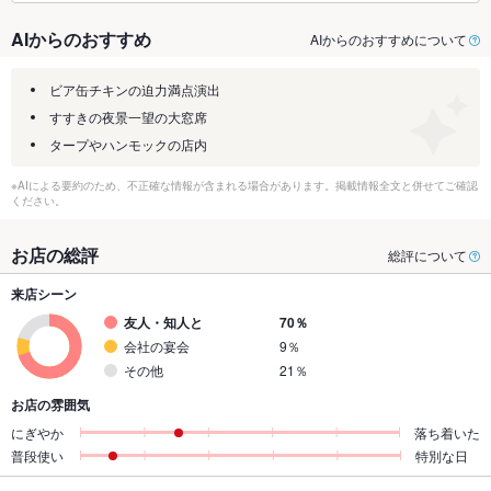
AIからのおすすめ
AIからのおすすめについて
ビア缶チキンの迫力満点演出
すすきの夜景一望の大窓席
タープやハンモックの店内
※AIによる要約のため、不正確な情報が含まれる場合があります。掲載情報全文と併せてご確認
ください。
お店の総評
総評について
来店シーン
友人・知人と
70％
会社の宴会
9％
その他
21％
お店の雰囲気
にぎやか
落ち着いた
普段使い
特別な日