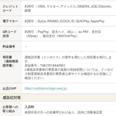
クレジット
利用可 ：VISA､マスター､アメックス､DINERS､JCB､Discover､
カード
銀聯
電子マネー
利用可 ：Suica､PASMO､ICOCA､iD､QUICPay､ApplePay
QRコード
利用可 ：PayPay、楽天ペイ、d払い、au PAY、支付宝
決済
（Alipay）、微信支付（WeChat Pay）
料金備考
－
領収書
適格請求書（インボイス）の要件を満たした領収書を発行しま
（適格簡易
す。
請求書）
登録番号：T4810518442951
※適格請求書発行事業者の最新の登録状態については、インボイ
ス制度適格請求書発行事業者公表サイトを確認するか店舗にご
確認ください。
お店のHP
https://northfarmvilage.owst.jp/
感染症対策
お客様への
入店時
取り組み
体調不良の方への自粛呼びかけあり、店内に消毒液設置