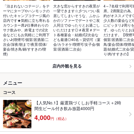
「泊まれないコテージ」をテ
大きな窓からすすきの夜景が
4～7名様で利用可
ーマにタープやハンモックの
一望できます☆彡ついつい長
席。2席限定の為
付いたキャンプコテージ風の
居してしまいそうな、ふかふ
約がオススメです
店内です★気軽に立ち寄れる
かのソファーでデートやご友
少人数の宴会など
カウンター席♪仕事終わりの
人同士でゆったりとお過ごし
にピッタリ♪周り
サク飲みや、終電までの2次
いただけます◎＃夜景＃デー
ず、ゆったりとお
会などにもお気軽にご利用下
ト各種宴会・結婚式2次会な
だけます。【喫煙可
さい♪(喫煙可/個室/居酒屋/二
ども最適◎40名～貸切可（宴
個室/居酒屋/二次会
次会/深夜/朝まで/夜景/団体/
会/カラオケ/喫煙可/女子会/個
鳥/宴会/団体/喫煙/
宴会/焼き鳥/鍋/すすきの/喫
室/居酒屋/二次会)
題/結婚式二次会/貸
煙)
り/肉/すすきの】
店内外観を見る
メニュー
コース
【人気No.1】厳選鶏づくしお手軽コース＋2時
間生ビール付き飲み放題4000円
4,000
円（税込）