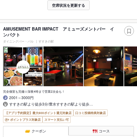
空席状況を更新する
AMUSEMENT BAR IMPACT アミューズメントバー イ
ンパクト
ダイニングバー・バル
すすきの駅
完全個室も完備☆深夜4時まで営業2次会も！
2001～3000円
すすきの駅より徒歩3分/豊水すすきの駅より徒歩…
【アプリ予約限定】最大800ポイント還元対象店
口コミ投稿特典対象店
ポイントプラス対象店
スマート支払い可
クーポン
コース