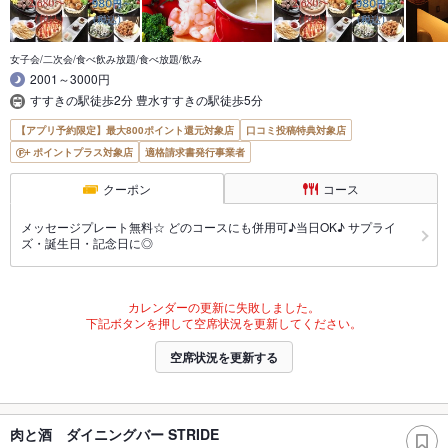
女子会/二次会/食べ飲み放題/食べ放題/飲み
2001～3000円
すすきの駅徒歩2分 豊水すすきの駅徒歩5分
【アプリ予約限定】最大800ポイント還元対象店
口コミ投稿特典対象店
ポイントプラス対象店
適格請求書発行事業者
クーポン
コース
メッセージプレート無料☆ どのコースにも併用可♪当日OK♪ サプライ
ズ・誕生日・記念日に◎
カレンダーの更新に失敗しました。
下記ボタンを押して空席状況を更新してください。
空席状況を更新する
肉と酒 ダイニングバー STRIDE