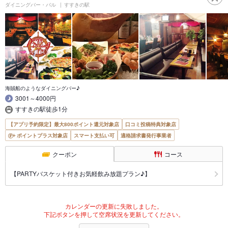
ダイニングバー・バル
すすきの駅
海賊船のようなダイニングバー♪
3001～4000円
すすきの駅徒歩1分
【アプリ予約限定】最大800ポイント還元対象店
口コミ投稿特典対象店
ポイントプラス対象店
スマート支払い可
適格請求書発行事業者
クーポン
コース
【PARTYバスケット付きお気軽飲み放題プラン♪】
カレンダーの更新に失敗しました。
下記ボタンを押して空席状況を更新してください。