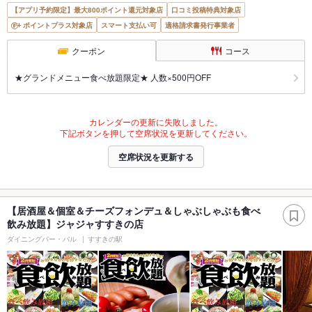
【アプリ予約限定】最大800ポイント還元対象店
口コミ投稿特典対象店
ポイントプラス対象店
スマート支払い可
適格請求書発行事業者
クーポン
コース
★グランドメニュー食べ放題限定★ 人数×500円OFF
カレンダーの更新に失敗しました。
下記ボタンを押して空席状況を更新してください。
空席状況を更新する
【居酒屋＆個室＆チーズフォンデュ＆しゃぶしゃぶも食べ
飲み放題】ジャジャすすきの店
ダイニングバー・バル
すすきの駅