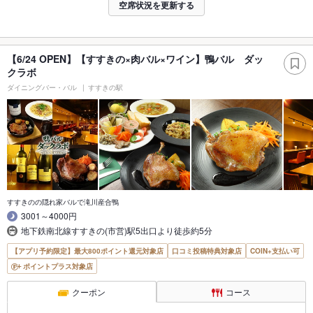
空席状況を更新する
【6/24 OPEN】【すすきの×肉バル×ワイン】鴨バル ダッ
クラボ
ダイニングバー・バル
すすきの駅
すすきのの隠れ家バルで滝川産合鴨
3001～4000円
地下鉄南北線すすきの(市営)駅5出口より徒歩約5分
【アプリ予約限定】最大800ポイント還元対象店
口コミ投稿特典対象店
COIN+支払い可
ポイントプラス対象店
クーポン
コース