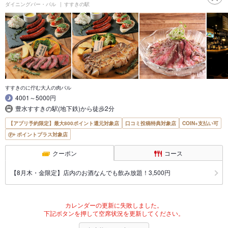
ダイニングバー・バル
すすきの駅
すすきのに佇む大人の肉バル
4001～5000円
豊水すすきの駅(地下鉄)から徒歩2分
【アプリ予約限定】最大800ポイント還元対象店
口コミ投稿特典対象店
COIN+支払い可
ポイントプラス対象店
クーポン
コース
【8月木・金限定】店内のお酒なんでも飲み放題！3,500円
カレンダーの更新に失敗しました。
下記ボタンを押して空席状況を更新してください。