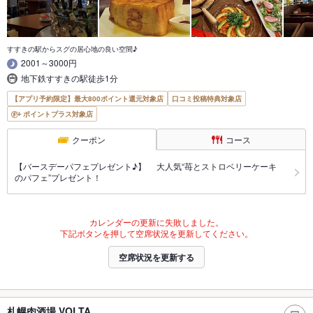
すすきの駅からスグの居心地の良い空間♪
2001～3000円
地下鉄すすきの駅徒歩1分
【アプリ予約限定】最大800ポイント還元対象店
口コミ投稿特典対象店
ポイントプラス対象店
クーポン
コース
【バースデーパフェプレゼント♪】 大人気“苺とストロベリーケーキ
のパフェ”プレゼント！
カレンダーの更新に失敗しました。
下記ボタンを押して空席状況を更新してください。
空席状況を更新する
札幌肉酒場 VOLTA