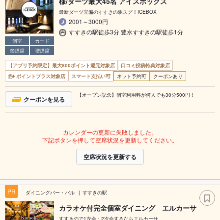
様/ダーツ最大45名 アイスボックス
最新ダーツ完備のすすきの駅スグ！ICEBOX
2001～3000円
すすきの駅徒歩3分 豊水すすきの駅徒歩1分
個室
カード
禁煙席
喫煙席
【アプリ予約限定】最大800ポイント還元対象店
口コミ投稿特典対象店
ポイントプラス対象店
スマート支払い可
ネット予約可
クーポンあり
【オープン記念】個室利用料が何人でも30分500円！
クーポンを見る
カレンダーの更新に失敗しました。
下記ボタンを押して空席状況を更新してください。
空席状況を更新する
PR
ダイニングバー・バル
すすきの駅
カラオケ付完全個室ダイニング エルカーサ
すすきので1次会・2次会するならエルカーサ