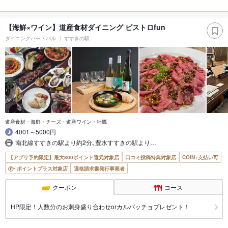
【海鮮×ワイン】道産食材ダイニング ビストロfun
ダイニングバー・バル
すすきの駅
道産食材・海鮮・チーズ・道産ワイン・牡蠣
4001～5000円
南北線すすきの駅より約2分､豊水すすきの駅より…
【アプリ予約限定】最大800ポイント還元対象店
口コミ投稿特典対象店
COIN+支払い可
ポイントプラス対象店
適格請求書発行事業者
クーポン
コース
HP限定！人数分のお刺身盛り合わせorカルパッチョプレゼント！