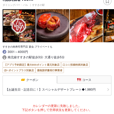
ダイニングバー・バル
すすきの駅
すすきの肉寿司専門店 宴会.プライベートも
3001～4000円
南北線すすきの駅徒歩3分･大通り徒歩5分
【アプリ予約限定】最大800ポイント還元対象店
口コミ投稿特典対象店
ポイントプラス対象店
適格請求書発行事業者
クーポン
コース
【お誕生日・記念日に！】スペシャルデザートプレート◆1,980円
カレンダーの更新に失敗しました。
下記ボタンを押して空席状況を更新してください。