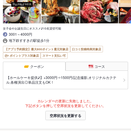
女子会やお誕生日にオススメ♪10名貸切可能
3001～4000円
地下鉄すすきの駅徒歩1分
【アプリ予約限定】最大800ポイント還元対象店
口コミ投稿特典対象店
ポイントプラス対象店
スマート支払い可
クーポン
コース
【ホールケーキ提供♪】+3000円⇒1500円/記念撮影,オリジナルカクテ
ル,各種演出◎単品注文もOK！
カレンダーの更新に失敗しました。
下記ボタンを押して空席状況を更新してください。
空席状況を更新する