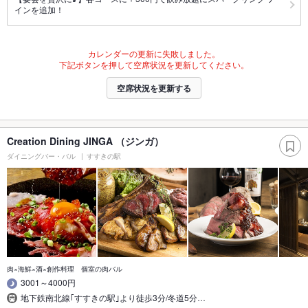
インを追加！
カレンダーの更新に失敗しました。
下記ボタンを押して空席状況を更新してください。
空席状況を更新する
Creation Dining JINGA （ジンガ）
ダイニングバー・バル
すすきの駅
肉×海鮮×酒×創作料理 個室の肉バル
3001～4000円
地下鉄南北線｢すすきの駅｣より徒歩3分/冬道5分…