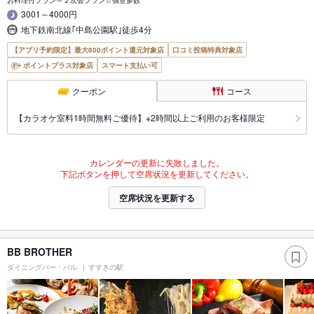
お料理付プラン～２次会プラン☆個室多数
3001～4000円
地下鉄南北線｢中島公園駅｣徒歩4分
【アプリ予約限定】最大800ポイント還元対象店
口コミ投稿特典対象店
ポイントプラス対象店
スマート支払い可
クーポン
コース
【カラオケ室料1時間無料ご優待】※2時間以上ご利用のお客様限定
カレンダーの更新に失敗しました。
下記ボタンを押して空席状況を更新してください。
空席状況を更新する
BB BROTHER
ダイニングバー・バル
すすきの駅