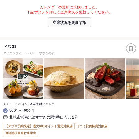
カレンダーの更新に失敗しました。
下記ボタンを押して空席状況を更新してください。
空席状況を更新する
ドワ33
ダイニングバー・バル
すすきの駅
ナチュールワイン×道産食材ビストロ
3001～4000円
札幌市営南北線すすきの駅1番口 徒歩2分
【アプリ予約限定】最大800ポイント還元対象店
口コミ投稿特典対象店
適格請求書発行事業者