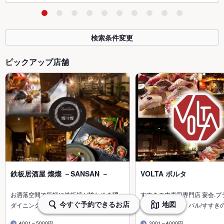
検索条件変更
ピックアップ店舗
鉄板居酒屋 燦燦 －SANSAN －
VOLTA ボルタ
お洒落空間で気軽に鉄板焼が愉しめる隠…
すすきの肉寿司専門店 宴会.プ
今すぐ予約できるお店
地図
ダイニングバー・バル/すすきの駅
ダイニングバー・バル/すすき
4001～5000円
3001～4000円