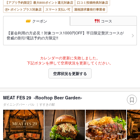
【アプリ予約限定】最大800ポイント還元対象店
口コミ投稿特典対象店
ポイントプラス対象店
スマート支払い可
適格請求書発行事業者
クーポン
コース
【宴会利用の方必見！対象コース1000円OFF】平日限定贅沢コースが
脅威の割引!電話予約の方限定!!
カレンダーの更新に失敗しました。
下記ボタンを押して空席状況を更新してください。
空席状況を更新する
MEAT FES 29 -Rooftop Beer Garden-
ダイニングバー・バル
すすきの駅