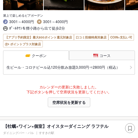
屋上で楽しめるビアガーデン
3001～4000円
3001～4000円
ﾎﾟｰﾙﾀｳﾝを狸小路から出て徒歩2分
【アプリ予約限定】最大800ポイント還元対象店
口コミ投稿特典対象店
COIN+支払い可
ポイントプラス対象店
クーポン
コース
生ビール・コロナビール込120分飲み放題3,000円⇒2800円（税込）
カレンダーの更新に失敗しました。
下記ボタンを押して空席状況を更新してください。
空席状況を更新する
【牡蠣×ワイン×個室】オイスターダイニング ラフテル
ダイニングバー・バル
すすきの駅