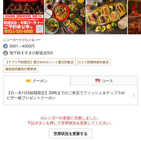
ニューヨークグルメ＆バー
3001～4000円
地下鉄すすきの駅徒歩5分
【アプリ予約限定】最大800ポイント還元対象店
口コミ投稿特典対象店
適格請求書発行事業者
クーポン
コース
【日～木1日5組様限定】20時までのご来店でフィッシュ＆チップスor
ピザ一枚プレゼントクーポン
カレンダーの更新に失敗しました。
下記ボタンを押して空席状況を更新してください。
空席状況を更新する