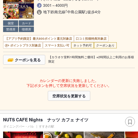
3001～4000円
地下鉄南北線｢中島公園駅｣徒歩4分
個室
カード
禁煙席
喫煙席
【アプリ予約限定】最大800ポイント還元対象店
口コミ投稿特典対象店
ポイントプラス対象店
スマート支払い可
ネット予約可
クーポンあり
【カラオケ室料1時間無料ご優待】※2時間以上ご利用のお客様
クーポンを見る
限定
カレンダーの更新に失敗しました。
下記ボタンを押して空席状況を更新してください。
空席状況を更新する
NUTS CAFE Nights ナッツ カフェ ナイツ
ダイニングバー・バル
すすきの駅