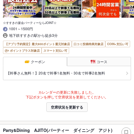
☆すすきの宴会パーティーならJOINT☆
1001～1500円
地下鉄すすきの駅から徒歩3分
【アプリ予約限定】最大800ポイント還元対象店
口コミ投稿特典対象店
COIN+支払い可
ポイントプラス対象店
スマート支払い可
クーポン
コース
【幹事さん無料！】20名で幹事1名無料・30名で幹事2名無料
カレンダーの更新に失敗しました。
下記ボタンを押して空席状況を更新してください。
空席状況を更新する
Party&Dining AJITO(パーティー ダイニング アジト)