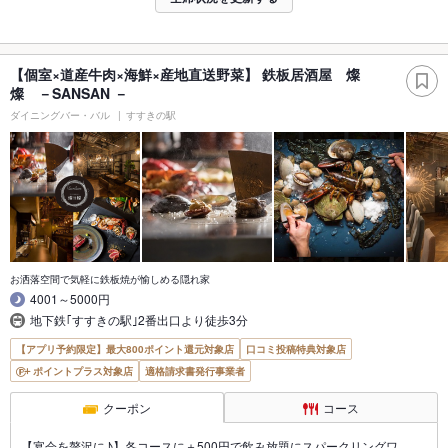
【個室×道産牛肉×海鮮×産地直送野菜】 鉄板居酒屋 燦
燦 －SANSAN －
ダイニングバー・バル
すすきの駅
お洒落空間で気軽に鉄板焼が愉しめる隠れ家
4001～5000円
地下鉄｢すすきの駅｣2番出口より徒歩3分
【アプリ予約限定】最大800ポイント還元対象店
口コミ投稿特典対象店
ポイントプラス対象店
適格請求書発行事業者
クーポン
コース
【宴会を贅沢に♪】各コースに＋500円で飲み放題にスパークリングワ