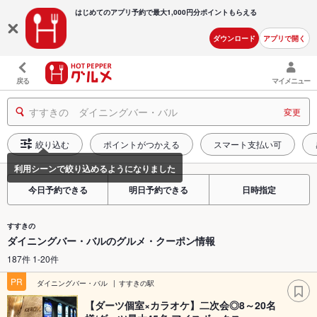
はじめてのアプリ予約で最大
1,000円分ポイントもらえる
ダウンロード
アプリで開く
戻る
マイメニュー
すすきの ダイニングバー・バル
変更
絞り込む
ポイントがつかえる
スマート支払い可
今日予約できる
明日予約できる
日時指定
すすきの
ダイニングバー・バルのグルメ・クーポン情報
187件 1-20件
PR
ダイニングバー・バル
すすきの駅
【ダーツ個室×カラオケ】二次会◎8～20名