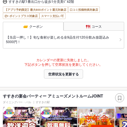
すすきの駅1番出口から徒歩1分克美ﾋﾞﾙ2階
【アプリ予約限定】最大800ポイント還元対象店
口コミ投稿特典対象店
ポイントプラス対象店
スマート支払い可
クーポン
コース
【当店一押し！】旬な食材が楽しめる全9品生付120分飲み放題込み
5000円！
カレンダーの更新に失敗しました。
下記ボタンを押して空席状況を更新してください。
空席状況を更新する
すすきの宴会パーティー アミューズメントルームJOINT
ダイニングバー・バル
すすきの駅