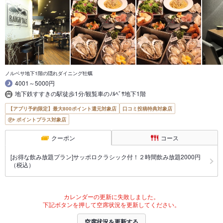
ノルベサ地下1階の隠れダイニング牡蠣
4001～5000円
地下鉄すすきの駅徒歩1分/観覧車のﾉﾙﾍﾞｻ地下1階
【アプリ予約限定】最大800ポイント還元対象店
口コミ投稿特典対象店
ポイントプラス対象店
クーポン
コース
[お得な飲み放題プラン]サッポロクラシック付！２時間飲み放題2000円
（税込）
カレンダーの更新に失敗しました。
下記ボタンを押して空席状況を更新してください。
空席状況を更新する