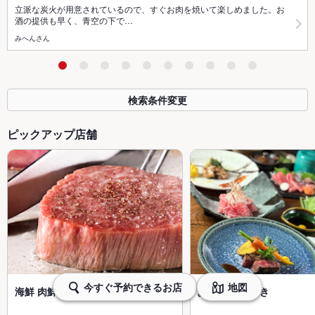
立派な炭火が用意されているので、すぐお肉を焼いて楽しめました。お
酒の提供も早く、青空の下で…
みへんさん
検索条件変更
ピックアップ店舗
今すぐ予約できるお店
地図
海鮮 肉鮮ステーキ円山 狸小路店
炭火焼 いしざき