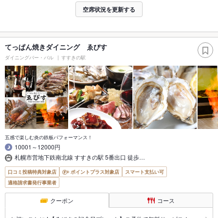
空席状況を更新する
てっぱん焼きダイニング ゑびす
ダイニングバー・バル
すすきの駅
五感で楽しむ炎の鉄板パフォーマンス！
10001～12000円
札幌市営地下鉄南北線 すすきの駅 5番出口 徒歩…
口コミ投稿特典対象店
ポイントプラス対象店
スマート支払い可
適格請求書発行事業者
クーポン
コース