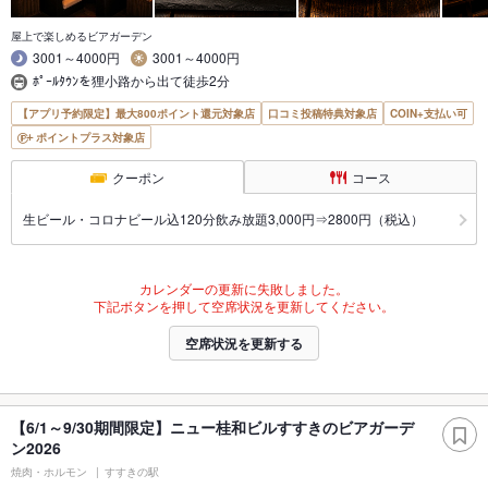
屋上で楽しめるビアガーデン
3001～4000円
3001～4000円
ﾎﾟｰﾙﾀｳﾝを狸小路から出て徒歩2分
【アプリ予約限定】最大800ポイント還元対象店
口コミ投稿特典対象店
COIN+支払い可
ポイントプラス対象店
クーポン
コース
生ビール・コロナビール込120分飲み放題3,000円⇒2800円（税込）
カレンダーの更新に失敗しました。
下記ボタンを押して空席状況を更新してください。
空席状況を更新する
【6/1～9/30期間限定】ニュー桂和ビルすすきのビアガーデ
ン2026
焼肉・ホルモン
すすきの駅