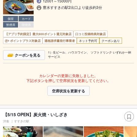
12001～15000円
豊水すすきの駅2出口より徒歩約3分
個室
カード
禁煙席
喫煙席
【アプリ予約限定】最大800ポイント還元対象店
口コミ投稿特典対象店
ポイントプラス対象店
適格請求書発行事業者
ネット予約可
クーポンあり
1）生ビール、ハウスワイン、 ソフトドリンク いずれか一杯
クーポンを見る
サービス
カレンダーの更新に失敗しました。
下記ボタンを押して空席状況を更新してください。
空席状況を更新する
【5/15 OPEN】炭火焼・いしざき
洋食
すすきの駅