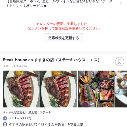
【当店限定クーポン♪】生ビールやワインなど含む♪お好きなファース
トドリンク１杯サービス★
カレンダーの更新に失敗しました。
下記ボタンを押して空席状況を更新してください。
空席状況を更新する
Steak House es すすきの店（ステーキハウス エス）
洋食
すすきの駅
すすきの駅直結ビル最上階 ステーキ
5001～6000円
すすきの駅直結｡ﾏｸﾄﾞﾅﾙﾄﾞさんがあるﾋﾞﾙの最上階