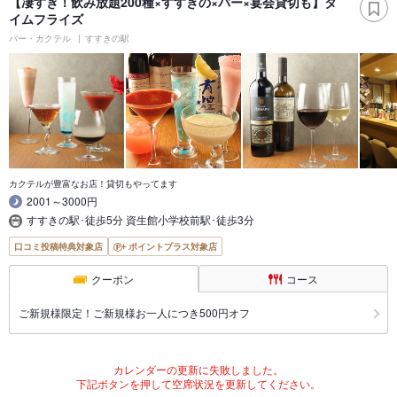
【凄すぎ！飲み放題200種×すすきの×バー×宴会貸切も】タ
イムフライズ
バー・カクテル
すすきの駅
カクテルが豊富なお店！貸切もやってます
2001～3000円
すすきの駅･徒歩5分 資生館小学校前駅･徒歩3分
口コミ投稿特典対象店
ポイントプラス対象店
クーポン
コース
ご新規様限定！ご新規様お一人につき500円オフ
カレンダーの更新に失敗しました。
下記ボタンを押して空席状況を更新してください。