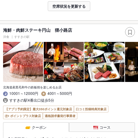
空席状況を更新する
海鮮・肉鮮ステーキ円山 狸小路店
洋食
すすきの駅
北海道産黒毛和牛の鉄板焼を楽しめるお店
10001～12000円
4001～5000円
すすきの駅4番出口徒歩5分
【アプリ予約限定】最大350ポイント還元対象店
口コミ投稿特典対象店
ポイントプラス対象店
適格請求書発行事業者
クーポン
コース