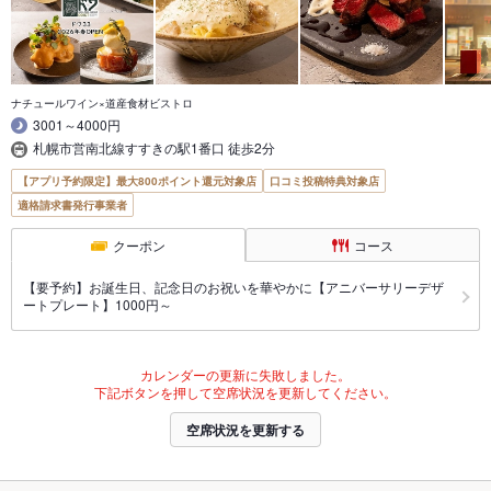
ナチュールワイン×道産食材ビストロ
3001～4000円
札幌市営南北線すすきの駅1番口 徒歩2分
【アプリ予約限定】最大800ポイント還元対象店
口コミ投稿特典対象店
適格請求書発行事業者
クーポン
コース
【要予約】お誕生日、記念日のお祝いを華やかに【アニバーサリーデザ
ートプレート】1000円～
カレンダーの更新に失敗しました。
下記ボタンを押して空席状況を更新してください。
空席状況を更新する