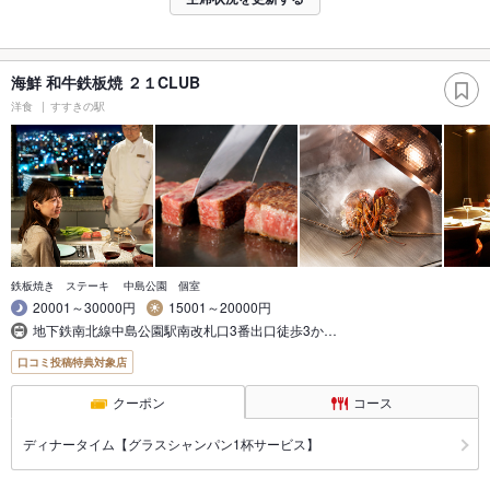
海鮮 和牛鉄板焼 ２１CLUB
洋食
すすきの駅
鉄板焼き ステーキ 中島公園 個室
20001～30000円
15001～20000円
地下鉄南北線中島公園駅南改札口3番出口徒歩3か…
口コミ投稿特典対象店
クーポン
コース
ディナータイム【グラスシャンパン1杯サービス】