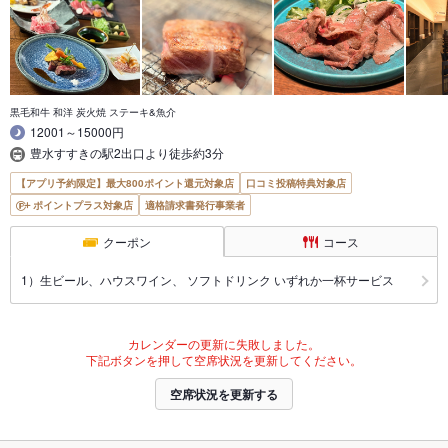
黒毛和牛 和洋 炭火焼 ステーキ&魚介
12001～15000円
豊水すすきの駅2出口より徒歩約3分
【アプリ予約限定】最大800ポイント還元対象店
口コミ投稿特典対象店
ポイントプラス対象店
適格請求書発行事業者
クーポン
コース
1）生ビール、ハウスワイン、 ソフトドリンク いずれか一杯サービス
カレンダーの更新に失敗しました。
下記ボタンを押して空席状況を更新してください。
空席状況を更新する