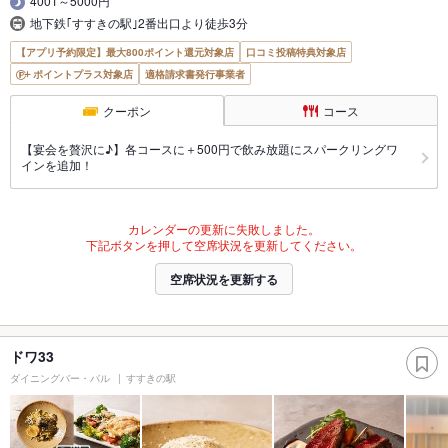
4001～5000円
地下鉄｢すすきの駅｣2番出口より徒歩3分
【アプリ予約限定】最大800ポイント還元対象店
口コミ投稿特典対象店
ポイントプラス対象店
適格請求書発行事業者
クーポン
コース
【宴会を贅沢に♪】各コースに＋500円で飲み放題にスパークリングワ
インを追加！
カレンダーの更新に失敗しました。
下記ボタンを押して空席状況を更新してください。
空席状況を更新する
ドワ33
ダイニングバー・バル
すすきの駅