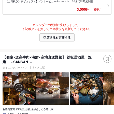
【土日祝ランチビュッフェ】インナービューティー＊14：30まで時間無制限
3,500円
（税込）
カレンダーの更新に失敗しました。
下記ボタンを押して空席状況を更新してください。
空席状況を更新する
【個室×道産牛肉×海鮮×産地直送野菜】 鉄板居酒屋 燦
燦 －SANSAN －
ダイニングバー・バル
すすきの駅
お洒落空間で気軽に鉄板焼が愉しめる隠れ家