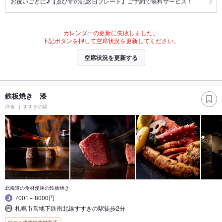
お祝いごとに♪【ゑびすの記念日プレート】ご予約で無料サービス！
カレンダーの更新に失敗しました。
下記ボタンを押して空席状況を更新してください。
空席状況を更新する
鉄板焼き 漆
洋食
すすきの駅
北海道の食材使用の鉄板焼き
7001～8000円
札幌市営地下鉄南北線すすきの駅徒歩2分