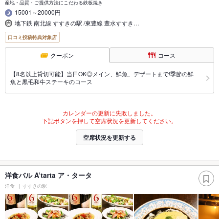
産地・品質・ご提供方法にこだわる鉄板焼き
15001～20000円
地下鉄 南北線 すすきの駅 /東豊線 豊水すすき…
口コミ投稿特典対象店
クーポン
コース
【8名以上貸切可能】当日OK◎メイン、鮮魚、デザートまで!季節の鮮
魚と黒毛和牛ステーキのコース
カレンダーの更新に失敗しました。
下記ボタンを押して空席状況を更新してください。
空席状況を更新する
洋食バル A’tarta ア・タータ
洋食
すすきの駅