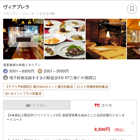
ヴィアブレラ
イタリアン・フレンチ
すすきの駅
道産食材の本格イタリアン
5001～6000円
2001～3000円
地下鉄南北線すすきの駅徒歩3分 KT三条ﾋﾞﾙ1階西口
【アプリ予約限定】最大800ポイント還元対象店
口コミ投稿特典対象店
ポイントプラス対象店
クーポン
コース
【4名様以上限定2hフリードリンク付】道産望来豚を始めとした当店自慢のスタンダ
ードコース
8,500円
（税込）