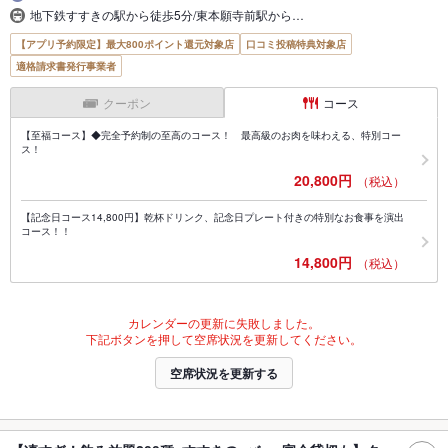
地下鉄すすきの駅から徒歩5分/東本願寺前駅から…
【アプリ予約限定】最大800ポイント還元対象店
口コミ投稿特典対象店
適格請求書発行事業者
クーポン
コース
【至福コース】◆完全予約制の至高のコース！ 最高級のお肉を味わえる、特別コー
ス！
20,800円
（税込）
【記念日コース14,800円】乾杯ドリンク、記念日プレート付きの特別なお食事を演出
コース！！
14,800円
（税込）
カレンダーの更新に失敗しました。
下記ボタンを押して空席状況を更新してください。
空席状況を更新する