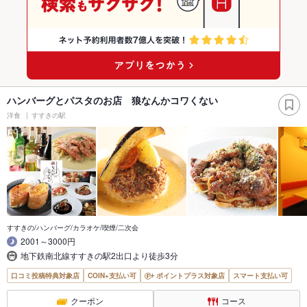
ハンバーグとパスタのお店 狼なんかコワくない
洋食
すすきの駅
すすきの/ハンバーグ/カラオケ/喫煙/二次会
2001～3000円
地下鉄南北線すすきの駅2出口より徒歩3分
口コミ投稿特典対象店
COIN+支払い可
ポイントプラス対象店
スマート支払い可
クーポン
コース