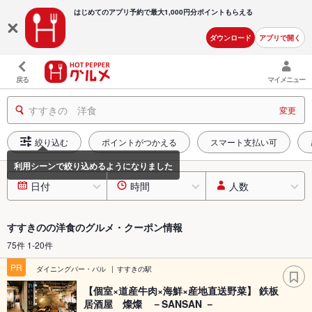
はじめてのアプリ予約で最大
1,000円分ポイントもらえる
ダウンロード
アプリで開く
戻る
マイメニュー
すすきの 洋食
変更
絞り込む
ポイントがつかえる
スマート支払い可
日付
時間
人数
すすきのの洋食のグルメ・クーポン情報
75件 1-20件
PR
ダイニングバー・バル
すすきの駅
【個室×道産牛肉×海鮮×産地直送野菜】 鉄板
居酒屋 燦燦 －SANSAN －