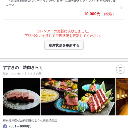
【4名様以上限定2hフリードリンク付】道産牛の炭火焼きをメインとした全7品のフル
コース
10,000円
（税込）
カレンダーの更新に失敗しました。
下記ボタンを押して空席状況を更新してください。
空席状況を更新する
すすきの 焼肉きらく
焼肉・ホルモン
すすきの駅
和を織り交ぜた肉割烹のような高級焼肉店
7001～8000円