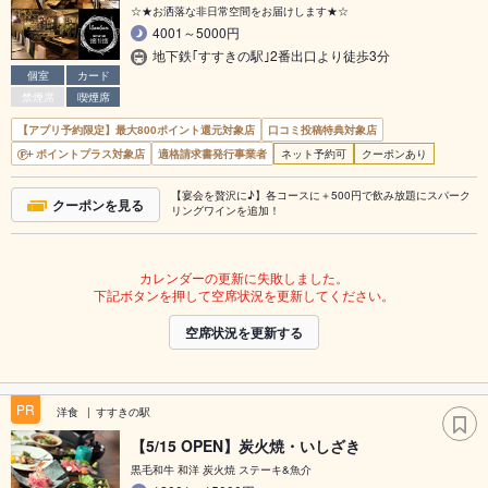
☆★お洒落な非日常空間をお届けします★☆
4001～5000円
地下鉄｢すすきの駅｣2番出口より徒歩3分
個室
カード
禁煙席
喫煙席
【アプリ予約限定】最大800ポイント還元対象店
口コミ投稿特典対象店
ポイントプラス対象店
適格請求書発行事業者
ネット予約可
クーポンあり
【宴会を贅沢に♪】各コースに＋500円で飲み放題にスパーク
クーポンを見る
リングワインを追加！
カレンダーの更新に失敗しました。
下記ボタンを押して空席状況を更新してください。
空席状況を更新する
PR
洋食
すすきの駅
【5/15 OPEN】炭火焼・いしざき
黒毛和牛 和洋 炭火焼 ステーキ&魚介