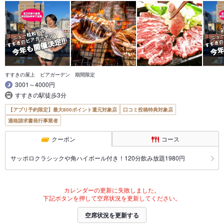
すすきの屋上 ビアガーデン 期間限定
3001～4000円
すすきの駅徒歩3分
【アプリ予約限定】最大800ポイント還元対象店
口コミ投稿特典対象店
適格請求書発行事業者
クーポン
コース
サッポロクラシックや角ハイボール付き！120分飲み放題1980円
カレンダーの更新に失敗しました。
下記ボタンを押して空席状況を更新してください。
空席状況を更新する