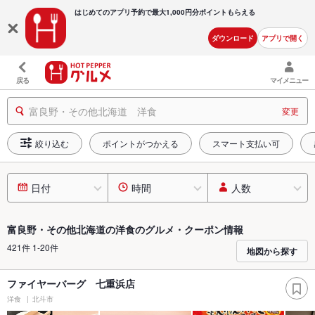
はじめてのアプリ予約で最大
1,000円分ポイントもらえる
ダウンロード
アプリで開く
戻る
マイメニュー
富良野・その他北海道 洋食
変更
絞り込む
ポイントがつかえる
スマート支払い可
日付
時間
人数
富良野・その他北海道の洋食のグルメ・クーポン情報
421件 1-20件
地図から探す
ファイヤーバーグ 七重浜店
洋食
北斗市