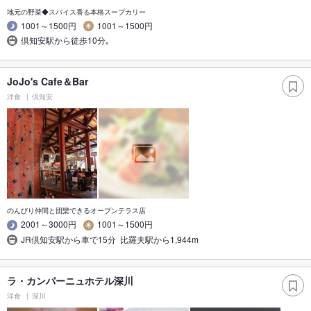
地元の野菜◆スパイス香る本格スープカリー
1001～1500円
1001～1500円
倶知安駅から徒歩10分｡
JoJo's Cafe＆Bar
洋食
倶知安
のんびり仲間と団欒できるオープンテラス店
2001～3000円
1001～1500円
JR倶知安駅から車で15分 比羅夫駅から1,944m
ラ・カンパーニュホテル深川
洋食
深川