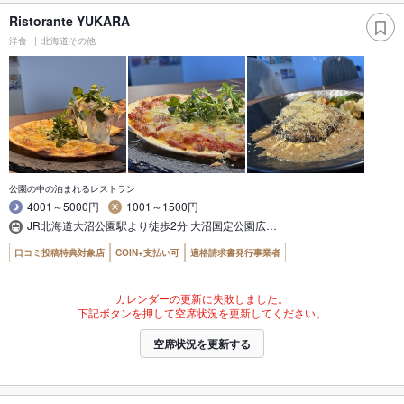
Ristorante YUKARA
洋食
北海道その他
公園の中の泊まれるレストラン
4001～5000円
1001～1500円
JR北海道大沼公園駅より徒歩2分 大沼国定公園広…
口コミ投稿特典対象店
COIN+支払い可
適格請求書発行事業者
カレンダーの更新に失敗しました。
下記ボタンを押して空席状況を更新してください。
空席状況を更新する