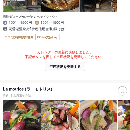
洞爺湖/スープカレー/カレー/テイクアウト
1001～1500円
1001～1500円
洞爺湖温泉街｢伊達信用金庫｣様そば
口コミ投稿特典対象店
COIN+支払い可
カレンダーの更新に失敗しました。
下記ボタンを押して空席状況を更新してください。
空席状況を更新する
La motrice (ラ モトリス)
洋食
北海道その他