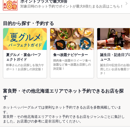
ポイントプラスで最大8倍
対象日時のネット予約でポイントが最大8倍たまるお店はこちら！
目的から探す・予約する
夏グルメ・宴会パーフ
食べ放題ナビゲーター
誕生日・記念日プ
ェクトガイド
ュース
焼肉食べ放題やスイーツ食べ
放題など食べ放題お店探しの
幹事さんのお店探しを強力サ
誕生日や記念日のお祝
決定版！
ポート！お店探しの決定版！
用したいお店を徹底リ
チ！
富良野・その他北海道エリアでネット予約できるお店を探
す
ホットペッパーグルメでは便利なネット予約できるお店を多数掲載していま
す。
富良野・その他北海道エリアでネット予約できるお店をジャンルごとに集計し
ました。お店選びの参考に是非活用してください。