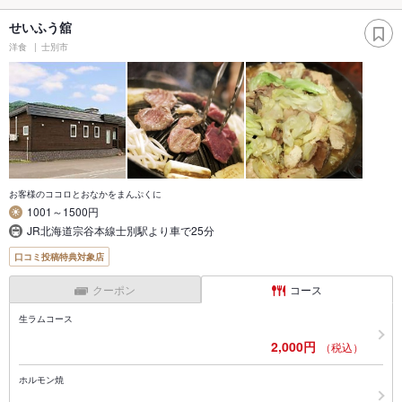
せいふう舘
洋食
士別市
お客様のココロとおなかをまんぷくに
1001～1500円
JR北海道宗谷本線士別駅より車で25分
口コミ投稿特典対象店
クーポン
コース
生ラムコース
2,000円
（税込）
ホルモン焼