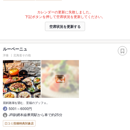
カレンダーの更新に失敗しました。
下記ボタンを押して空席状況を更新してください。
空席状況を更新する
ルーペーニュ
洋食
北海道その他
屈斜路湖を望む、至福のブッフェ。
5001～6000円
JR釧網本線摩周駅から車で約25分
口コミ投稿特典対象店