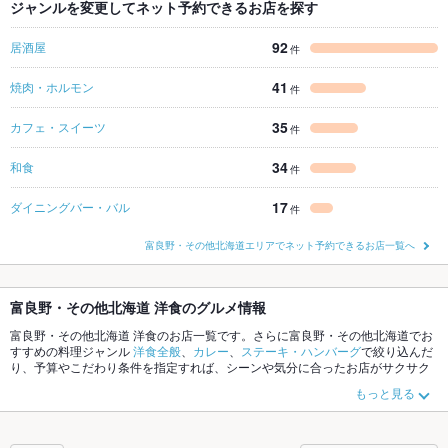
ジャンルを変更してネット予約できるお店を探す
92
居酒屋
件
41
焼肉・ホルモン
件
35
カフェ・スイーツ
件
34
和食
件
17
ダイニングバー・バル
件
富良野・その他北海道エリアでネット予約できるお店一覧へ
富良野・その他北海道 洋食のグルメ情報
富良野・その他北海道 洋食のお店一覧です。さらに富良野・その他北海道でお
すすめの料理ジャンル
洋食全般
、
カレー
、
ステーキ・ハンバーグ
で絞り込んだ
り、予算やこだわり条件を指定すれば、シーンや気分に合ったお店がサクサク
探せます。ホットペッパーグルメなら、お得なクーポンはもちろん、こだわり
もっと見る
メニュー
スープカレー
、
ハンバーグ
、
オムライス
や季節のおすすめ料理など、
お店の最新情報をご紹介しているので安心！24時間使える簡単便利なネット予
約が使えるお店も拡大中です。友達どうしの飲み会にも、会社の宴会にも、デ
ートやパーティーにもお得に便利にホットペッパーグルメをご利用ください。