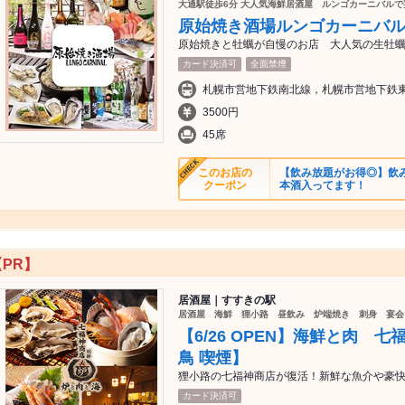
大通駅徒歩6分 大人気海鮮居酒屋 ルンゴカーニバルで
原始焼き酒場ルンゴカーニバ
原始焼きと牡蠣が自慢のお店 大人気の生牡蠣
カード決済可
全面禁煙
3500円
45席
このお店の
【飲み放題がお得◎】飲み
クーポン
本酒入ってます！
【PR】
居酒屋｜すすきの駅
居酒屋 海鮮 狸小路 昼飲み 炉端焼き 刺身 宴
【6/26 OPEN】海鮮と肉 
鳥 喫煙】
狸小路の七福神商店が復活！新鮮な魚介や豪
カード決済可