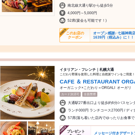
南北線大通り駅から徒歩5分
4,000円～5,000円
52席(宴会も可能です！)
このお店の
オープン感謝♪ 七福神商店
クーポン
1639円（税込み）に！！
イタリアン・フレンチ｜札幌大通
こだわり野菜を使用した料理と自然派ワインをご用意！
CAFE ＆ RESTAURANT O
オーガニック×こだわり＝ORGALI オーガリ
カード決済可
全面禁煙
大通駅27番出口より徒歩約6分/バスセン
ランチ000円 ランチコース2700円 / ディ
57席(落ち着いた店内でゆったりお食事で
プレゼント
メッセージ付きデザートプ