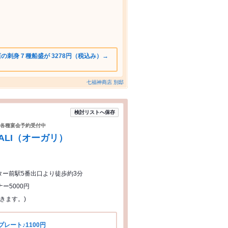
の刺身７種船盛が 3278円（税込み）→
七福神商店 別邸
検討リストへ保存
各種宴会予約受付中
RGALI（オーガリ）
ター前駅5番出口より徒歩約3分
ナー5000円
きます。)
レート♪1100円