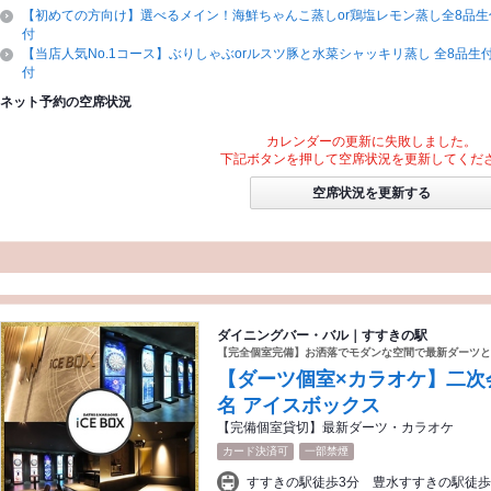
【初めての方向け】選べるメイン！海鮮ちゃんこ蒸しor鶏塩レモン蒸し全8品生
付
【当店人気No.1コース】ぶりしゃぶorルスツ豚と水菜シャッキリ蒸し 全8品生付
付
ネット予約の空席状況
カレンダーの更新に失敗しました。
下記ボタンを押して空席状況を更新してくだ
空席状況を更新する
ダイニングバー・バル｜すすきの駅
【完全個室完備】お洒落でモダンな空間で最新ダーツと
【ダーツ個室×カラオケ】二次会
名 アイスボックス
【完備個室貸切】最新ダーツ・カラオケ
カード決済可
一部禁煙
すすきの駅徒歩3分 豊水すすきの駅徒歩