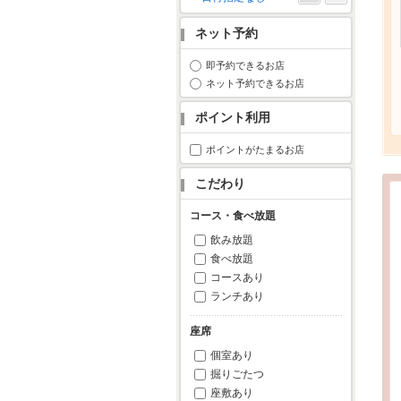
月
火
水
木
金
土
日
ネット予約
1
2
3
4
5
6
7
8
9
10
11
即予約できるお店
ネット予約できるお店
12
13
14
15
16
17
18
19
20
21
22
23
24
25
ポイント利用
26
27
28
29
30
31
ポイントがたまるお店
こだわり
コース・食べ放題
飲み放題
食べ放題
コースあり
ランチあり
座席
個室あり
掘りごたつ
座敷あり