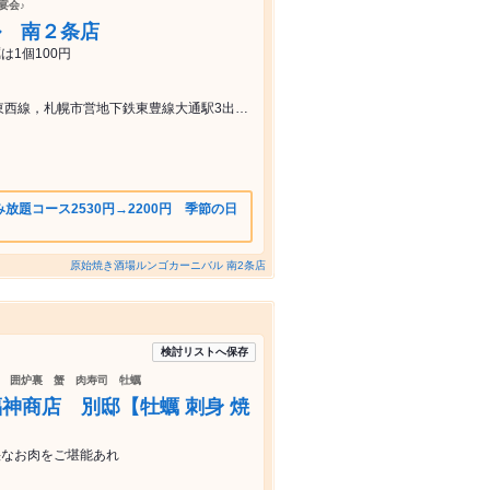
宴会♪
ル 南２条店
は1個100円
札幌市営地下鉄南北線，札幌市営地下鉄東西線，札幌市営地下鉄東豊線大通駅3出口より徒歩約6分
放題コース2530円→2200円 季節の日
原始焼き酒場ルンゴカーニバル 南2条店
検討リストへ保存
会 囲炉裏 蟹 肉寿司 牡蠣
七福神商店 別邸【牡蠣 刺身 焼
快なお肉をご堪能あれ