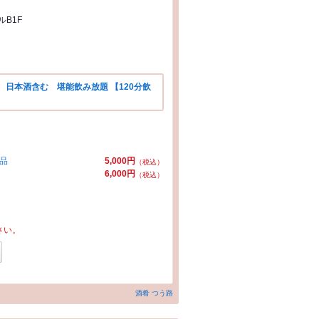
B1F
日本酒含む 堪能飲み放題 【120分飲
】
1品
5,000円
（税込）
6,000円
（税込）
さい。
酒肴 つう路