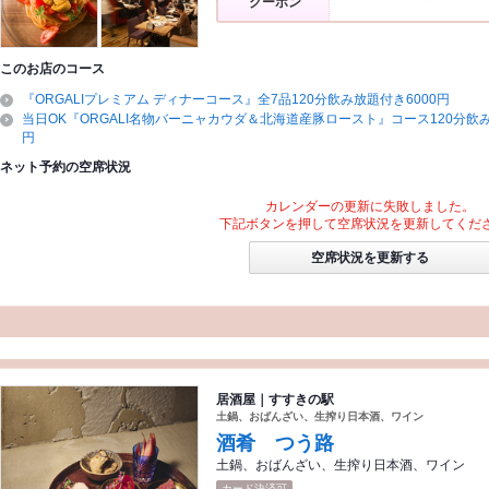
クーポン
このお店のコース
『ORGALIプレミアム ディナーコース』全7品120分飲み放題付き6000円
当日OK『ORGALI名物バーニャカウダ＆北海道産豚ロースト』コース120分飲み
円
ネット予約の空席状況
カレンダーの更新に失敗しました。
下記ボタンを押して空席状況を更新してくだ
空席状況を更新する
居酒屋｜すすきの駅
土鍋、おばんざい、生搾り日本酒、ワイン
酒肴 つう路
土鍋、おばんざい、生搾り日本酒、ワイン
カード決済可