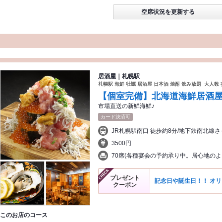
空席状況を更新する
居酒屋｜札幌駅
札幌駅 海鮮 牡蠣 居酒屋 日本酒 焼酎 飲み放題 大人数
【個室完備】北海道海鮮居酒屋
市場直送の新鮮海鮮♪
カード決済可
3500円
70席(各種宴会の予約承り中。居心地の
プレゼント
記念日や誕生日！！ オ
クーポン
このお店のコース