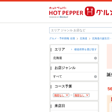
グルメ・予約情報 全国
北海道
北海道の誕生日・
エリア
都道府県を選び直す
北海道
お店ジャンル
誕
すべて
コース予算
5
～
来店日