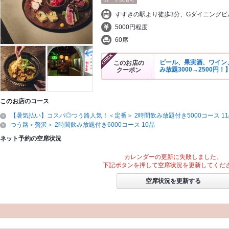
すすきの駅より徒歩3分、Gダイニングビル
5000円程度
60席
ビール、果実酒、ワイン、
このお店の
み放題3000→2500円！
クーポン
このお店のコース
【暑気払い】コスパ◎つう路人気！＜定番＞ 2時間飲み放題付き5000コース 1
つう路＜贅沢＞ 2時間飲み放題付き6000コース 10品
ネット予約の空席状況
カレンダーの更新に失敗しました。
下記ボタンを押して空席状況を更新してくだ
空席状況を更新する