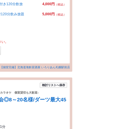
付き120分飲放
4,000円
（税込）
120分飲み放題
5,000円
（税込）
さい。
【個室完備】北海道海鮮居酒屋 いろりあん札幌駅前店
検討リストへ保存
カラオケ 個室貸切も大歓迎♪
◎8～20名様/ダーツ最大45
1分