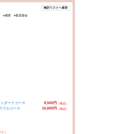
検討リストへ保存
 ■個室 ■歓送迎会
タンダードコース
8,500円
（税込）
のフルコース
10,000円
（税込）
さい。