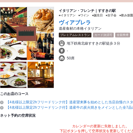
イタリアン・フレンチ｜すすきの駅
■イタリアン ■ワイン ■誕生日 ■女子会 ■飲み放題
ヴィアブレラ
道産食材の本格イタリアン
プレミアムレストラン
カード決済可
全面禁煙
地下鉄南北線すすきの駅徒歩３分
-
50席
このお店のコース
【4名様以上限定2hフリードリンク付】道産望来豚を始めとした当店自慢のス
【4名様以上限定2hフリードリンク付】道産牛の炭火焼きをメインとした全7品
ネット予約の空席状況
カレンダーの更新に失敗しました。
下記ボタンを押して空席状況を更新してくだ