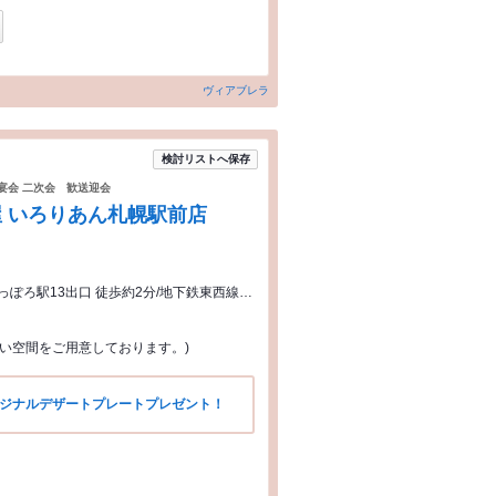
ヴィアブレラ
検討リストへ保存
 宴会 二次会 歓送迎会
 いろりあん札幌駅前店
JR札幌駅南口 徒歩約8分/地下鉄南北線さっぽろ駅13出口 徒歩約2分/地下鉄東西線大通駅16出口 徒歩約9分
よい空間をご用意しております。)
リジナルデザートプレートプレゼント！