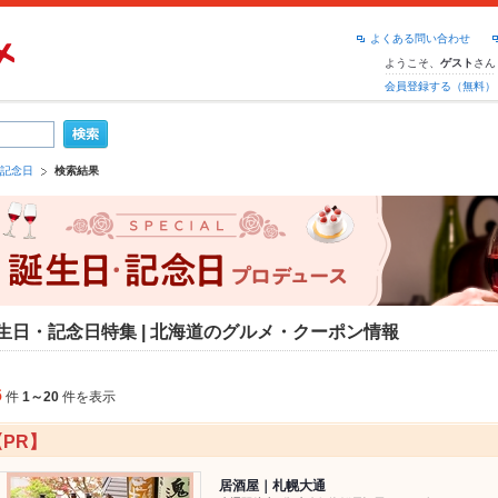
よくある問い合わせ
ようこそ、
さん
ゲスト
会員登録する（無料）
記念日
検索結果
生日・記念日特集 | 北海道のグルメ・クーポン情報
6
件
1～20
件を表示
【PR】
居酒屋｜札幌大通