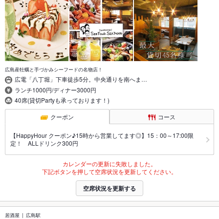
広島産牡蠣と手づかみシーフードの名物店！
広電「八丁堀」下車徒歩5分。中央通りを南へま…
ランチ1000円/ディナー3000円
40席(貸切Partyも承っております！)
クーポン
コース
【HappyHour クーポン♪15時から営業してます◎】15：00～17:00限
定！ ALLドリンク300円
カレンダーの更新に失敗しました。
下記ボタンを押して空席状況を更新してください。
空席状況を更新する
居酒屋
広島駅