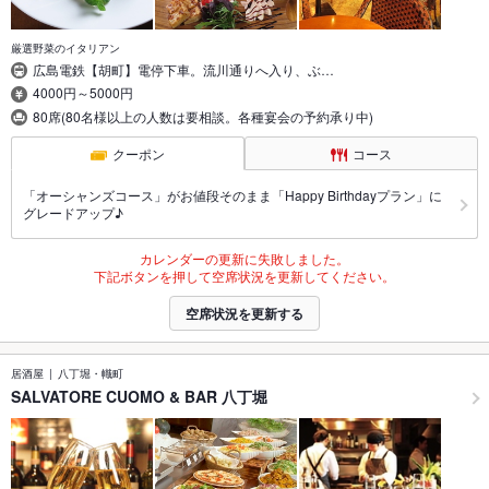
厳選野菜のイタリアン
広島電鉄【胡町】電停下車。流川通りへ入り、ぶ…
4000円～5000円
80席(80名様以上の人数は要相談。各種宴会の予約承り中)
クーポン
コース
「オーシャンズコース」がお値段そのまま「Happy Birthdayプラン」に
グレードアップ♪
カレンダーの更新に失敗しました。
下記ボタンを押して空席状況を更新してください。
空席状況を更新する
居酒屋
八丁堀・幟町
SALVATORE CUOMO & BAR 八丁堀