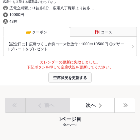
広島牛を堪能する最高級のおもてなし
広電立町駅より徒歩2分、広電八丁堀駅より徒歩…
10000円
43席
クーポン
コース
【記念日に】広島づくし赤身コース飲放付 11000⇒10500円 ◎デザー
トプレートをプレゼント
カレンダーの更新に失敗しました。
下記ボタンを押して空席状況を更新してください。
空席状況を更新する
前へ
次へ
1ページ目
全2ページ