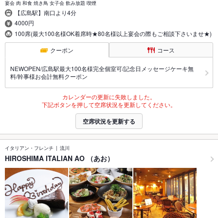
宴会 肉 和食 焼き鳥 女子会 飲み放題 喫煙
【広島駅】南口より4分
4000円
100席(最大100名様OK着席時★80名様以上宴会の際もご相談下さいませ★)
クーポン
コース
NEWOPEN/広島駅最大100名様完全個室可/記念日メッセージケーキ無
料/幹事様お会計無料クーポン
カレンダーの更新に失敗しました。
下記ボタンを押して空席状況を更新してください。
空席状況を更新する
イタリアン・フレンチ
流川
HIROSHIMA ITALIAN AO （あお）