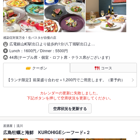
感染症対策万全！生パスタが自慢の店
広電銀山町駅出口より徒歩約1分/八丁堀駅出口よ…
Lunch：1600円／Dinner：5500円
44席(テーブル席・個室・ロフト席・テラス席がございます)
クーポン
コース
【ランチ限定】前菜盛り合わせ＋1,200円でご用意します。（要予約）
カレンダーの更新に失敗しました。
下記ボタンを押して空席状況を更新してください。
空席状況を更新する
居酒屋
流川
広島牡蠣と海鮮 KUROHIGEシーフード×２