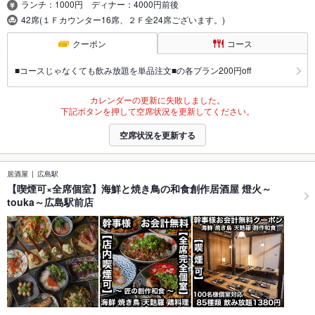
ランチ：1000円 ディナー：4000円前後
42席(１Ｆカウンター16席、２Ｆ全24席ございます。)
クーポン
コース
■コースじゃなくても飲み放題を単品注文■の各プラン200円off
カレンダーの更新に失敗しました。
下記ボタンを押して空席状況を更新してください。
空席状況を更新する
居酒屋
広島駅
【喫煙可×全席個室】海鮮と焼き鳥の和食創作居酒屋 燈火～
touka～広島駅前店