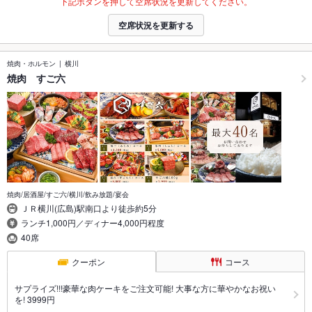
下記ボタンを押して空席状況を更新してください。
空席状況を更新する
焼肉・ホルモン
横川
焼肉 すご六
焼肉/居酒屋/すご六/横川/飲み放題/宴会
ＪＲ横川(広島)駅南口より徒歩約5分
ランチ1,000円／ディナー4,000円程度
40席
クーポン
コース
サプライズ!!!豪華な肉ケーキをご注文可能! 大事な方に華やかなお祝い
を! 3999円