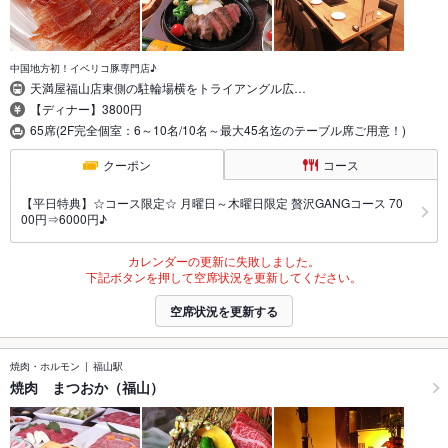
中国地方初！イベリコ豚専門店♪
天満屋福山店東側の駐輪場横をトライアングル広…
【ディナー】3800円
65席(2F完全個室：6～10名/10名～最大45名迄のテーブル席ご用意！)
クーポン
コース
【平日特典】☆コース限定☆ 月曜日～木曜日限定 贅沢GANGコース 70
00円⇒6000円♪
カレンダーの更新に失敗しました。
下記ボタンを押して空席状況を更新してください。
空席状況を更新する
焼肉・ホルモン
福山駅
焼肉 まつおか（福山）