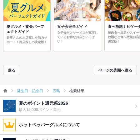
夏グルメ・宴会パーフ
女子会完全ガイド
食べ放題ナビゲー
ェクトガイド
女子会向けサービスが充実し
焼肉食べ放題やスイー
ているお得なお店がいっぱ
放題など食べ放題お店
幹事さんのお店探しを強力サ
い！
決定版！
ポート！お店探しの決定版！
戻る
ページの先頭へ戻る
誕生日・記念日
広島
検索結果
夏のポイント還元祭2026
最大15,000ポイント還元
ホットペッパーグルメについて