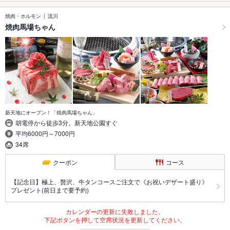
焼肉・ホルモン
流川
焼肉馬場ちゃん
新天地にオープン！「焼肉馬場ちゃん」
胡電停から徒歩3分。新天地公園すぐ
平均6000円～7000円
34席
クーポン
コース
【記念日】極上、贅沢、牛タンコースご注文で《お祝いデザート盛り》
プレゼント(前日まで要予約)
カレンダーの更新に失敗しました。
下記ボタンを押して空席状況を更新してください。