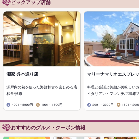
ピックアップ店舗
潮家 呉本通り店
マリーナマリオエスプレ
瀬戸内の旬を使った海鮮和食を楽しめる店
料理と会話と笑顔が美味しい
和食/呉市
イタリアン・フレンチ/広島市
4001～5000円
1001～1500円
2001～3000円
1501～200
おすすめのグルメ・クーポン情報