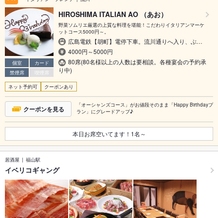
HIROSHIMA ITALIAN AO （あお）
野菜ソムリエ厳選の上質な料理を堪能！こだわりイタリアンマーケ
ットコース5000円～。
広島電鉄【胡町】電停下車。流川通りへ入り、ぶ…
4000円～5000円
80席(80名様以上の人数は要相談。各種宴会の予約承
個室
カード
り中)
禁煙席
喫煙席
ネット予約可
クーポンあり
「オーシャンズコース」がお値段そのまま「Happy Birthdayプ
クーポンを見る
ラン」にグレードアップ♪
本日お席空いてます！
1
名～
居酒屋
福山駅
イベリコギャング