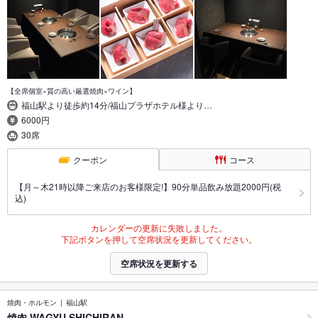
【全席個室×質の高い厳選焼肉×ワイン】
福山駅より徒歩約14分/福山プラザホテル様より…
6000円
30席
クーポン
コース
【月～木21時以降ご来店のお客様限定!】90分単品飲み放題2000円(税
込)
カレンダーの更新に失敗しました。
下記ボタンを押して空席状況を更新してください。
空席状況を更新する
焼肉・ホルモン
福山駅
焼肉 WAGYU SHICHIRAN