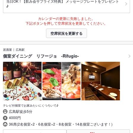
当日OK！【飲み会サプライズ特典】 メッセージプレートをプレゼント
♪
カレンダーの更新に失敗しました。
下記ボタンを押して空席状況を更新してください。
空席状況を更新する
居酒屋
広島駅
個室ダイニング リフージョ -Rifugio-
テレビ付個室でお家みたいにくつろいで♪
広島駅徒歩5分
4000円
36席(2名個室×2・6名個室×2・8名個室・14名個室ございます！)