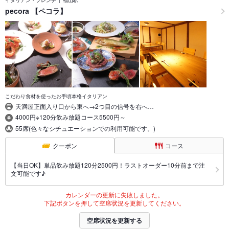
pecora 【ペコラ】
こだわり食材を使ったお手頃本格イタリアン
天満屋正面入り口から東へ→2つ目の信号を右へ…
4000円※120分飲み放題コース5500円～
55席(色々なシチュエーションでの利用可能です。)
クーポン
コース
【当日OK】単品飲み放題120分2500円！ラストオーダー10分前まで注
文可能です♪
カレンダーの更新に失敗しました。
下記ボタンを押して空席状況を更新してください。
空席状況を更新する