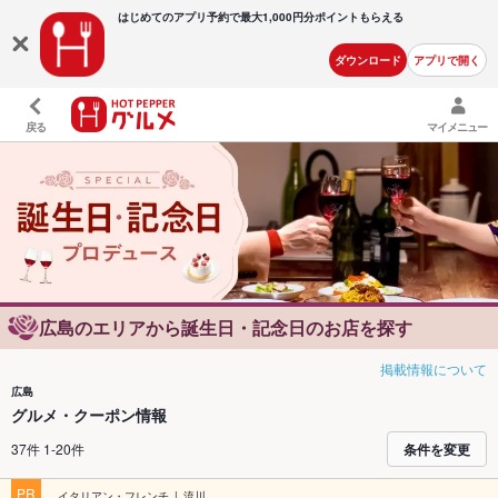
はじめてのアプリ予約で最大
1,000円分ポイントもらえる
ダウンロード
アプリで開く
戻る
マイメニュー
広島のエリアから誕生日・記念日のお店を探す
掲載情報について
広島
グルメ・クーポン情報
37件 1-20件
条件を変更
PR
イタリアン・フレンチ
流川