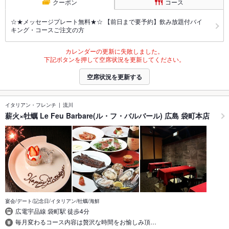
クーポン
コース
☆★メッセージプレート無料★☆ 【前日まで要予約】飲み放題付バイ
キング・コースご注文の方
カレンダーの更新に失敗しました。
下記ボタンを押して空席状況を更新してください。
空席状況を更新する
イタリアン・フレンチ
流川
薪火×牡蠣 Le Feu Barbare(ル・フ・バルバール) 広島 袋町本店
宴会/デート/記念日/イタリアン/牡蠣/海鮮
広電宇品線 袋町駅 徒歩4分
毎月変わるコース内容は贅沢な時間をお愉しみ頂…