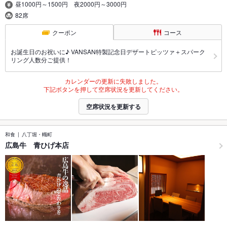
昼1000円～1500円 夜2000円～3000円
82席
クーポン
コース
お誕生日のお祝いに♪ VANSAN特製記念日デザートピッツァ＋スパーク
リング人数分ご提供！
カレンダーの更新に失敗しました。
下記ボタンを押して空席状況を更新してください。
空席状況を更新する
和食
八丁堀・幟町
広島牛 青ひげ本店