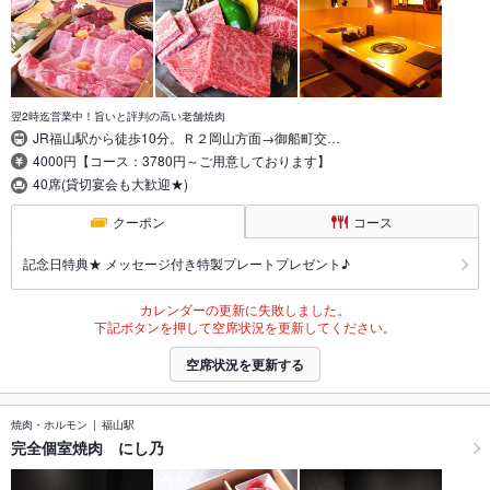
翌2時迄営業中！旨いと評判の高い老舗焼肉
JR福山駅から徒歩10分。Ｒ２岡山方面→御船町交…
4000円【コース：3780円～ご用意しております】
40席(貸切宴会も大歓迎★)
クーポン
コース
記念日特典★ メッセージ付き特製プレートプレゼント♪
カレンダーの更新に失敗しました。
下記ボタンを押して空席状況を更新してください。
空席状況を更新する
焼肉・ホルモン
福山駅
完全個室焼肉 にし乃