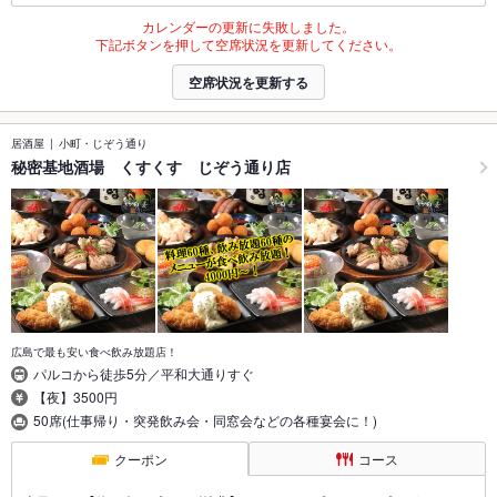
カレンダーの更新に失敗しました。
下記ボタンを押して空席状況を更新してください。
空席状況を更新する
居酒屋
小町・じぞう通り
秘密基地酒場 くすくす じぞう通り店
広島で最も安い食べ飲み放題店！
パルコから徒歩5分／平和大通りすぐ
【夜】3500円
50席(仕事帰り・突発飲み会・同窓会などの各種宴会に！)
クーポン
コース