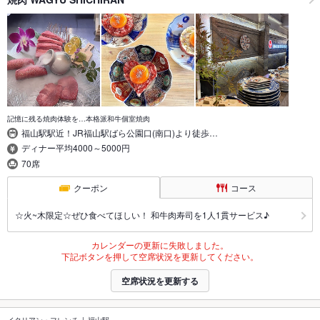
記憶に残る焼肉体験を…本格派和牛個室焼肉
福山駅駅近！JR福山駅ばら公園口(南口)より徒歩…
ディナー平均4000～5000円
70席
クーポン
コース
☆火~木限定☆ぜひ食べてほしい！ 和牛肉寿司を1人1貫サービス♪
カレンダーの更新に失敗しました。
下記ボタンを押して空席状況を更新してください。
空席状況を更新する
イタリアン・フレンチ
福山駅