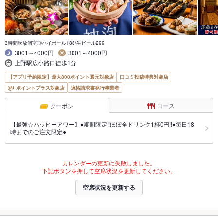
3時間飲放個室◎ハイボール188/生ビール299
3001～4000円
3001～4000円
上野駅広小路口徒歩1分
【アプリ予約限定】最大800ポイント還元対象店
口コミ投稿特典対象店
ポイントプラス対象店
適格請求書発行事業者
クーポン
コース
【最強☆ハッピーアワー】●期間限定!!ほぼ全ドリンク1杯0円!!●毎日18
時までのご注文限定●
カレンダーの更新に失敗しました。
下記ボタンを押して空席状況を更新してください。
空席状況を更新する