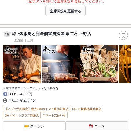
下記ボタンを押して空席状況を更新してください。
空席状況を更新する
旨い焼き鳥と完全個室居酒屋 串ごろ 上野店
16
居酒屋
上野
全席完全個室！ハイクオリティな串焼きを
3001～4000円
JR上野駅徒歩1分
【アプリ予約限定】最大800ポイント還元対象店
口コミ投稿特典対象店
ポイントプラス対象店
スマート支払い可
クーポン
コース