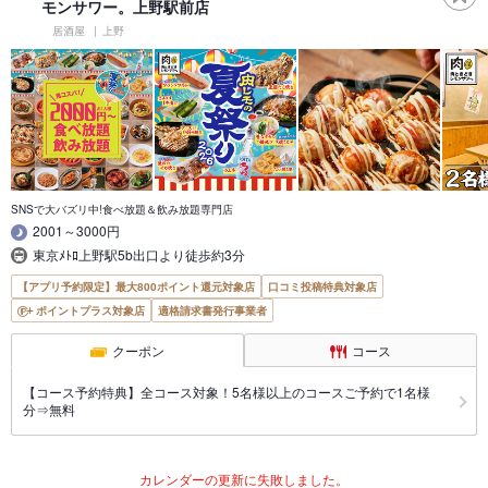
モンサワー。上野駅前店
居酒屋
上野
SNSで大バズリ中!食べ放題＆飲み放題専門店
2001～3000円
東京ﾒﾄﾛ上野駅5b出口より徒歩約3分
【アプリ予約限定】最大800ポイント還元対象店
口コミ投稿特典対象店
ポイントプラス対象店
適格請求書発行事業者
クーポン
コース
【コース予約特典】全コース対象！5名様以上のコースご予約で1名様
分⇒無料
カレンダーの更新に失敗しました。