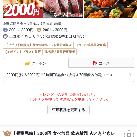
上野 居酒屋 食べ放題 飲み放題 海鮮 3時間
2001～3000円
2001～3000円
上野駅 不忍口 徒歩3分/湯島駅 2番出口 徒歩3分
【アプリ予約限定】最大800ポイント還元対象店
口コミ投稿特典対象店
ポイントプラス対象店
適格請求書発行事業者
クーポン
コース
2000円(税込2200円)!! 2時間70品食べ放題＆70種飲み放題コース
カレンダーの更新に失敗しました。
下記ボタンを押して空席状況を更新してください。
空席状況を更新する
【個室完備】2000円 食べ放題 飲み放題 肉ときどきレ
3