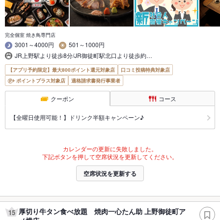
完全個室 焼き鳥専門店
3001～4000円
501～1000円
JR上野駅より徒歩8分/JR御徒町駅北口より徒歩約…
【アプリ予約限定】最大800ポイント還元対象店
口コミ投稿特典対象店
ポイントプラス対象店
適格請求書発行事業者
クーポン
コース
【全曜日使用可能！】ドリンク半額キャンペーン♪
カレンダーの更新に失敗しました。
下記ボタンを押して空席状況を更新してください。
空席状況を更新する
厚切り牛タン食べ放題 焼肉一心たん助 上野御徒町ア
15