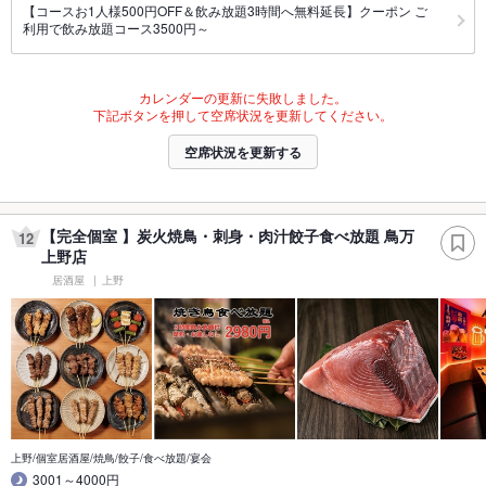
【コースお1人様500円OFF＆飲み放題3時間へ無料延長】クーポン ご
利用で飲み放題コース3500円～
カレンダーの更新に失敗しました。
下記ボタンを押して空席状況を更新してください。
空席状況を更新する
【完全個室 】炭火焼鳥・刺身・肉汁餃子食べ放題 鳥万
12
上野店
居酒屋
上野
上野/個室居酒屋/焼鳥/餃子/食べ放題/宴会
3001～4000円