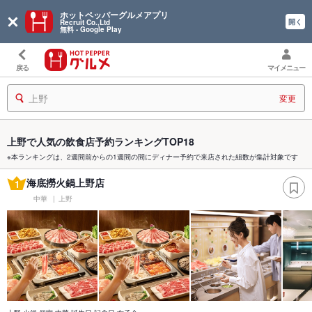
ホットペッパーグルメアプリ
開く
Recruit Co.,Ltd
無料 - Google Play
戻る
マイメニュー
上野
変更
上野で人気の飲食店予約ランキングTOP18
※本ランキングは、2週間前からの1週間の間にディナー予約で来店された組数が集計対象です
海底撈火鍋上野店
1
中華
上野