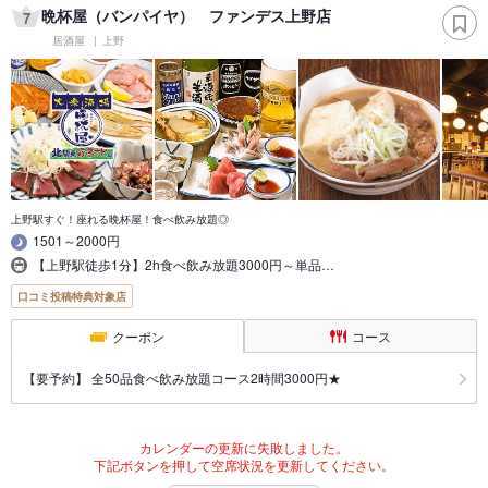
晩杯屋（バンパイヤ） ファンデス上野店
7
居酒屋
上野
上野駅すぐ！座れる晩杯屋！食べ飲み放題◎
1501～2000円
【上野駅徒歩1分】2h食べ飲み放題3000円～単品…
口コミ投稿特典対象店
クーポン
コース
【要予約】 全50品食べ飲み放題コース2時間3000円★
カレンダーの更新に失敗しました。
下記ボタンを押して空席状況を更新してください。