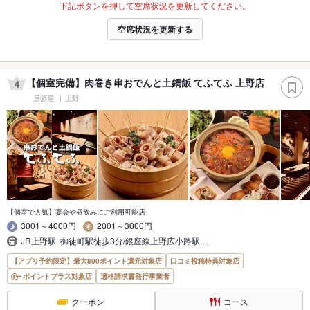
下記ボタンを押して空席状況を更新してください。
空席状況を更新する
【個室完備】肉巻き串おでんと土鍋飯 てふてふ 上野店
4
居酒屋
上野
【個室で人気】宴会や昼飲みにご利用可能店
3001～4000円
2001～3000円
JR上野駅･御徒町駅徒歩3分/銀座線上野広小路駅…
【アプリ予約限定】最大800ポイント還元対象店
口コミ投稿特典対象店
ポイントプラス対象店
適格請求書発行事業者
クーポン
コース