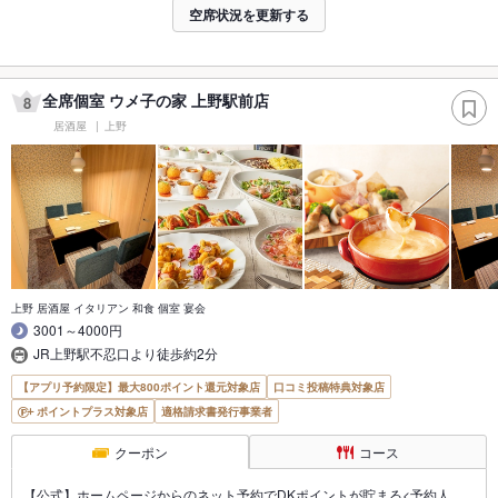
空席状況を更新する
全席個室 ウメ子の家 上野駅前店
8
居酒屋
上野
上野 居酒屋 イタリアン 和食 個室 宴会
3001～4000円
JR上野駅不忍口より徒歩約2分
【アプリ予約限定】最大800ポイント還元対象店
口コミ投稿特典対象店
ポイントプラス対象店
適格請求書発行事業者
クーポン
コース
【公式】ホームページからのネット予約でDKポイントが貯まる<予約人