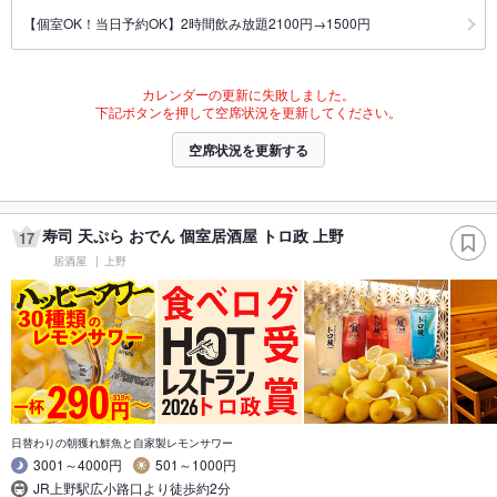
【個室OK！当日予約OK】2時間飲み放題2100円→1500円
カレンダーの更新に失敗しました。
下記ボタンを押して空席状況を更新してください。
空席状況を更新する
寿司 天ぷら おでん 個室居酒屋 トロ政 上野
17
居酒屋
上野
日替わりの朝獲れ鮮魚と自家製レモンサワー
3001～4000円
501～1000円
JR上野駅広小路口より徒歩約2分