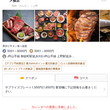
メ横店
焼肉・ホルモン
上野
厚切り牛タン食べ放題
5001～6000円
5001～6000円
JR山手線 御徒町駅徒歩3分/JR山手線 上野駅徒歩…
【アプリ予約限定】最大800ポイント還元対象店
口コミ投稿特典対象店
ポイントプラス対象店
適格請求書発行事業者
クーポン
コース
サプライズプレート1,500円(1,650円) 要望欄に下記情報をお書きくだ
さい。
カレンダーの更新に失敗しました。