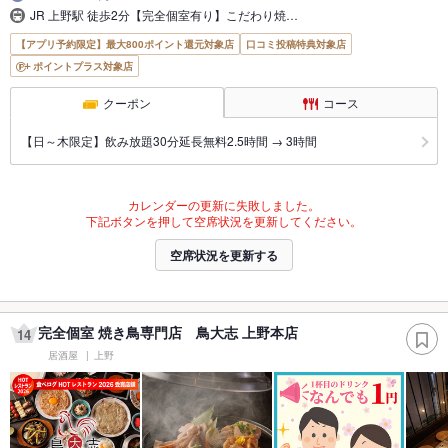
JR 上野駅 徒歩2分【完全個室有り】こだわり焼…
【アプリ予約限定】最大800ポイント還元対象店
口コミ投稿特典対象店
ポイントプラス対象店
クーポン
コース
【日～木限定】飲み放題30分延長無料2.5時間 → 3時間
カレンダーの更新に失敗しました。
下記ボタンを押して空席状況を更新してください。
空席状況を更新する
完全個室 焼き鳥専門店 鳥大志 上野本店
14
居酒屋
上野