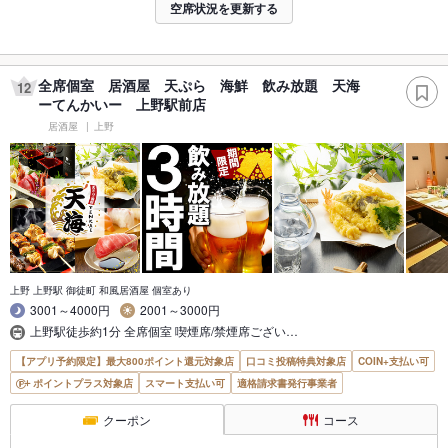
空席状況を更新する
全席個室 居酒屋 天ぷら 海鮮 飲み放題 天海
12
ーてんかいー 上野駅前店
居酒屋
上野
上野 上野駅 御徒町 和風居酒屋 個室あり
3001～4000円
2001～3000円
上野駅徒歩約1分 全席個室 喫煙席/禁煙席ござい…
【アプリ予約限定】最大800ポイント還元対象店
口コミ投稿特典対象店
COIN+支払い可
ポイントプラス対象店
スマート支払い可
適格請求書発行事業者
クーポン
コース