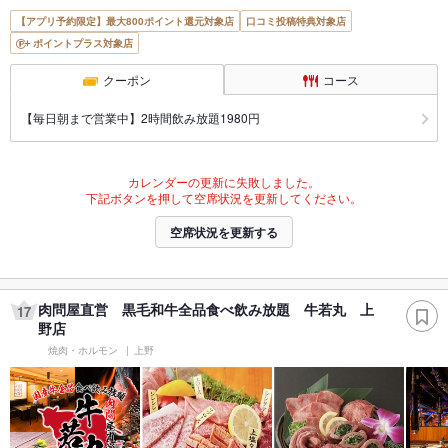
【アプリ予約限定】最大800ポイント還元対象店
口コミ投稿特典対象店
ポイントプラス対象店
クーポン
コース
【毎日朝まで営業中】2時間飲み放題1980円
カレンダーの更新に失敗しました。
下記ボタンを押して空席状況を更新してください。
空席状況を更新する
肉問屋直営 黒毛和牛全品食べ飲み放題 牛若丸 上
17
野店
焼肉・ホルモン
上野