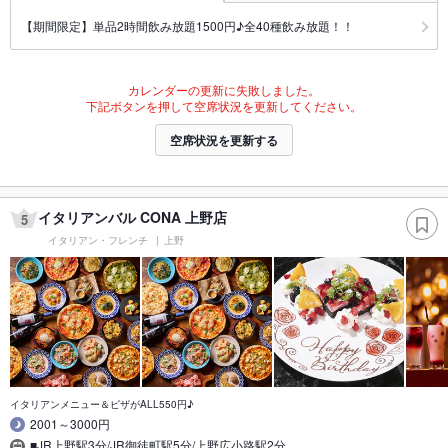
【期間限定】単品2時間飲み放題1500円♪全40種飲み放題！！
カレンダーの更新に失敗しました。
下記ボタンを押して空席状況を更新してください。
空席状況を更新する
イタリアンバル CONA 上野店
5
イタリアン・フレンチ
上野
イタリアンメニュー＆ピザがALL550円♪
2001～3000円
■JR上野駅3分/JR御徒町駅5分/上野広小路駅2分