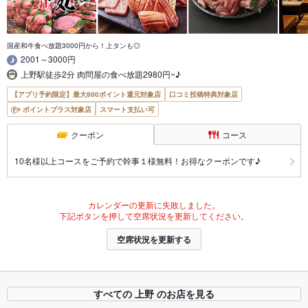
国産和牛食べ放題3000円から！上タンも◎
2001～3000円
上野駅徒歩2分 肉問屋の食べ放題2980円~♪
【アプリ予約限定】最大800ポイント還元対象店
口コミ投稿特典対象店
ポイントプラス対象店
スマート支払い可
クーポン
コース
10名様以上コースをご予約で幹事１様無料！お得なクーポンです♪
カレンダーの更新に失敗しました。
下記ボタンを押して空席状況を更新してください。
空席状況を更新する
すべての 上野 のお店を見る