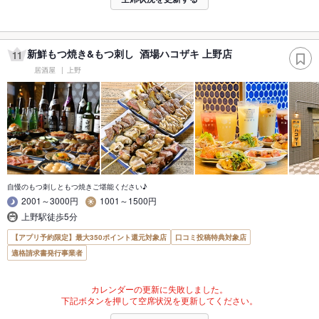
新鮮もつ焼き&もつ刺し 酒場ハコザキ 上野店
11
居酒屋
上野
自慢のもつ刺しともつ焼きご堪能ください♪
2001～3000円
1001～1500円
上野駅徒歩5分
【アプリ予約限定】最大350ポイント還元対象店
口コミ投稿特典対象店
適格請求書発行事業者
カレンダーの更新に失敗しました。
下記ボタンを押して空席状況を更新してください。