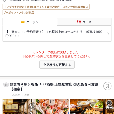
【アプリ予約限定】最大800ポイント還元対象店
口コミ投稿特典対象店
ポイントプラス対象店
クーポン
コース
【ご宴会に！ご予約限定！】 ４名様以上はコースがお得！ 幹事様1000
円OFF！！
カレンダーの更新に失敗しました。
下記ボタンを押して空席状況を更新してください。
空席状況を更新する
野菜巻き串と釜飯 とり酒場 上野駅前店 焼き鳥食べ放題
6
【個室】
居酒屋
上野