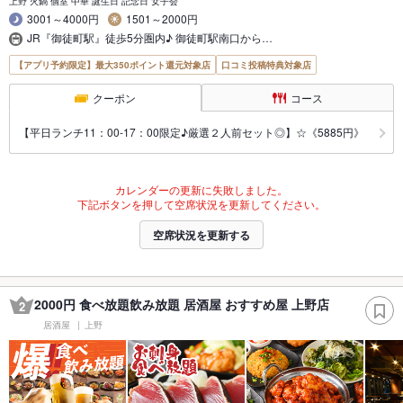
上野 火鍋 個室 中華 誕生日 記念日 女子会
3001～4000円
1501～2000円
JR『御徒町駅』徒歩5分圏内♪ 御徒町駅南口から…
【アプリ予約限定】最大350ポイント還元対象店
口コミ投稿特典対象店
クーポン
コース
【平日ランチ11：00-17：00限定♪厳選２人前セット◎】☆《5885円》
カレンダーの更新に失敗しました。
下記ボタンを押して空席状況を更新してください。
空席状況を更新する
2000円 食べ放題飲み放題 居酒屋 おすすめ屋 上野店
2
居酒屋
上野