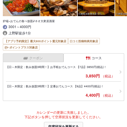
炉端×おでんの食べ放題♪ネオ大衆居酒屋
3001～4000円
上野駅徒歩1分
【アプリ予約限定】最大800ポイント還元対象店
口コミ投稿特典対象店
ポイントプラス対象店
クーポン
コース
【日～木限定：飲み放題3時間！】お手軽おでんコース 【7品】3850円(税込)！
3,850円
（税込）
【日～木限定：飲み放題3時間！】定番おでんコース 【9品】4400円(税込)！
4,400円
（税込）
カレンダーの更新に失敗しました。
下記ボタンを押して空席状況を更新してください。
空席状況を更新する