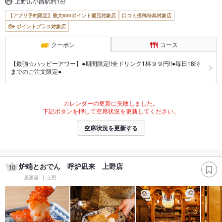
上野広小路駅約1分
【アプリ予約限定】最大800ポイント還元対象店
口コミ投稿特典対象店
ポイントプラス対象店
クーポン
コース
【最強☆ハッピーアワー】●期間限定!!全ドリンク1杯９９円!!●毎日18時
までのご注文限定●
カレンダーの更新に失敗しました。
下記ボタンを押して空席状況を更新してください。
空席状況を更新する
炉端とおでん 呼炉凪来 上野店
10
居酒屋
上野