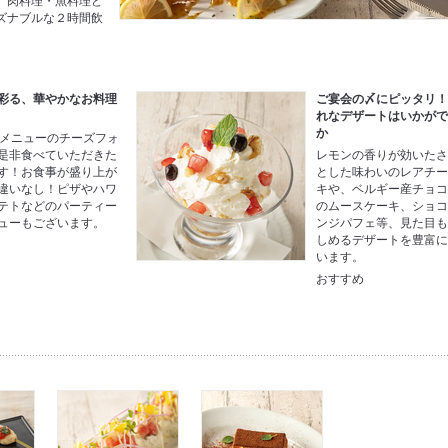
。肉料理・魚料理ど
ズナブルな２時間飲
彩る、華やかなお料理
ご宴会の〆にピッタリ
れなデザートはいかが
か
.1メニューのチーズフォ
是非食べていただきた
レモンの香りが効いた
す！お食事が盛り上が
とした味わいのレアチ
違いなし！ピザやハワ
キや、ベルギー産チョ
テトなどのパーティー
のムースケーキ、ショ
ューもございます。
ンジパフェ等、見た目
しめるデザートを豊富
います。
おすすめ