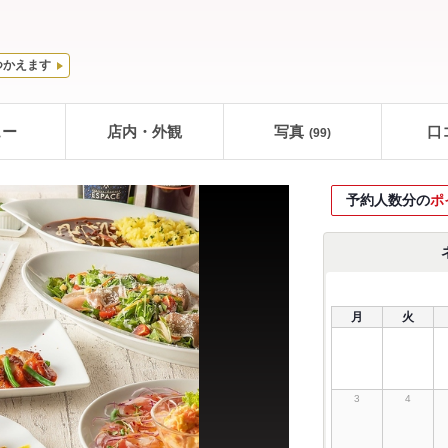
つかえます
ュー
店内・外観
写真
口
(99)
予約人数分の
ポ
月
火
3
4