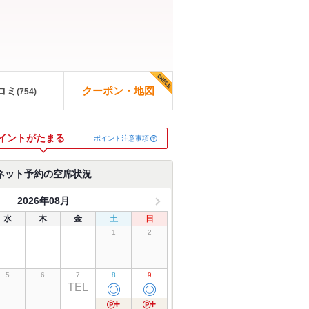
コミ
クーポン・地図
(
754
)
イントがたまる
ポイント注意事項
ネット予約の空席状況
2026年08月
水
木
金
土
日
1
2
5
6
7
8
9
TEL
◎
◎