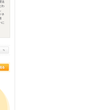
理法
だわ
し
ジネ
用
いに
。