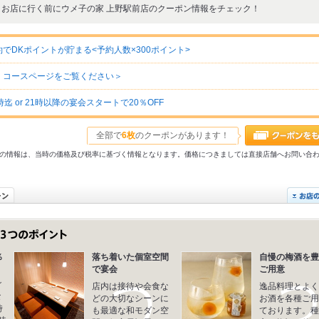
お店に行く前にウメ子の家 上野駅前店のクーポン情報をチェック！
DKポイントが貯まる<予約人数×300ポイント>
・コースページをご覧ください＞
 or 21時以降の宴会スタートで20％OFF
全部で
6枚
のクーポンがあります！
31以前の情報は、当時の価格及び税率に基づく情報となります。価格につきましては直接店舗へお問い合
％
落ち着いた個室空間
自慢の梅酒を豊
で宴会
ご用意
ご
店内は接待や会食な
逸品料理とよく
な
どの大切なシーンに
お酒を各種ご用
時
も最適な和モダン空
ております。種