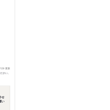
7/29 更新
ください。
外せ
躍い