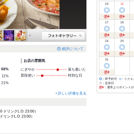
10
11
◎
◎
17
18
◎
◎
24
25
◎
◎
総評について
31
お店の雰囲気
◎
68%
にぎやか
落ち着いた
普段使い
特別な日
11%
◎
：即予約可
□
：リクエ
21%
休
：定休日
：通常よりポイントが
詳しい評価を見る
0 ドリンクL.O. 23:00）
 ドリンクL.O. 23:00）