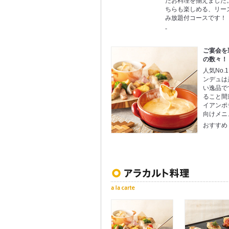
たお料理を揃えました
ちらも楽しめる、リー
み放題付コースです！
-
ご宴会を
の数々！
人気No
ンデュは
い逸品で
ること間
イアンポ
向けメニ
おすすめ