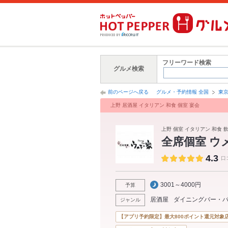
フリーワード検索
グルメ検索
前のページへ戻る
グルメ・予約情報 全国
東
上野 居酒屋 イタリアン 和食 個室 宴会
上野 個室 イタリアン 和食 
全席個室 ウ
4.3
口
3001～4000円
予算
居酒屋
ダイニングバー・
ジャンル
【アプリ予約限定】最大800ポイント還元対象