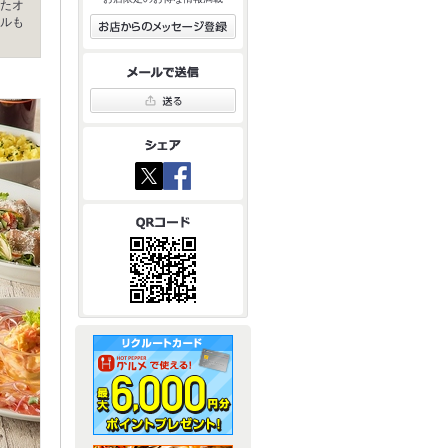
たオ
ルも