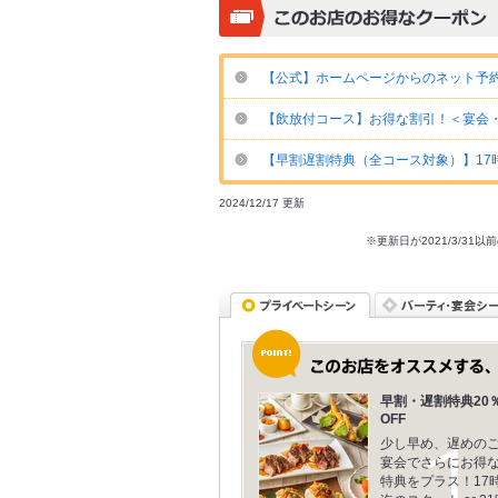
【公式】ホームページからのネット予約で
【飲放付コース】お得な割引！＜宴会
【早割遅割特典（全コース対象）】17時迄
2024/12/17 更新
※更新日が2021/3/
早割・遅割特典20
OFF
少し早め、遅めの
宴会でさらにお得
特典をプラス！17