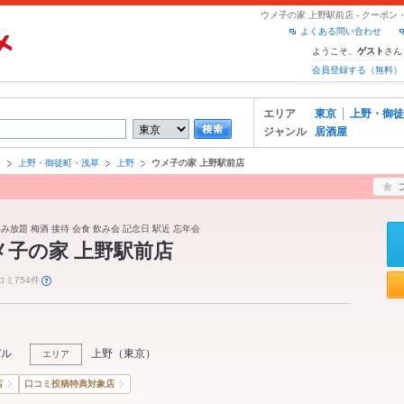
ウメ子の家 上野駅前店 - クーポ
よくある問い合わせ
ようこそ、
さん
ゲスト
会員登録する（無料）
エリア
東京
上野・御徒
ジャンル
居酒屋
京
上野・御徒町・浅草
上野
ウメ子の家 上野駅前店
飲み放題 梅酒 接待 会食 飲み会 記念日 駅近 忘年会
メ子の家 上野駅前店
コミ754件
バル
上野
（
東京
）
エリア
店
口コミ投稿特典対象店