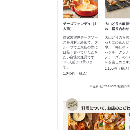
チーズフォンデュ（1
大山どりの軟骨
人前）
ね 盛り合わせ
自家製濃厚チーズソー
大山どりの旨味
スを具材と絡めて。グ
っと詰め込んだ
ループでご来店の際に
串。「梅しそ・
は是非食べていただき
バジル・グラナ
たい自慢の逸品です！
ノチーズ」の３
※2人前より承りま
味を楽しめます
す。
1,155円（税込
1,045円（税込）
※更新日が2021/3/31