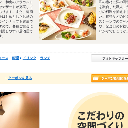
ン・和食のアラカルト
和の素材に洋の調
やデザートが充実して
を融合した職人こ
おります。また、梅酒
りの料理を揃えま
をはじめとしたお酒の
た。接待などのビ
ラインナップも豊富で
スシーンでのご利
すので、各種ご宴会に
や、記念日のお祝
利用しやすい居酒屋で
いかがでしょうか
す。
コース
料理
ドリンク
ランチ
クーポンを見る
る