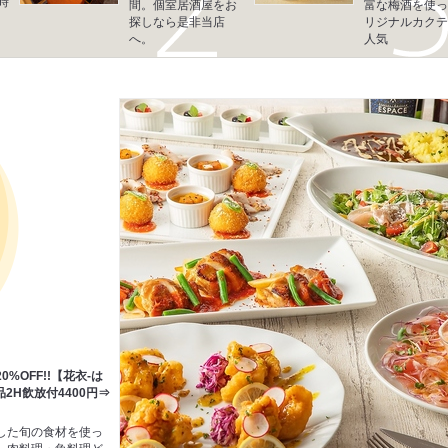
1時
間。個室居酒屋をお
富な梅酒を使っ
探しなら是非当店
リジナルカクテ
へ。
人気
%OFF!!【花衣-は
2H飲放付4400円⇒
した旬の食材を使っ