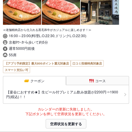
≪老舗精肉店から仕入れる黒毛和牛がカジュアルに楽しめます！≫
16:00～23:00(料理L.O.22:30,ドリンクL.O.22:30)
京都ﾀﾜｰから歩いて約5分
通常5000円前後
55席
【アプリ予約限定】最大800ポイント還元対象店
口コミ投稿特典対象店
スマート支払い可
クーポン
コース
【宴会におすすめ★】生ビール付プレミアム飲み放題が2200円⇒1900
円(税込)！！
カレンダーの更新に失敗しました。
下記ボタンを押して空席状況を更新してください。
空席状況を更新する