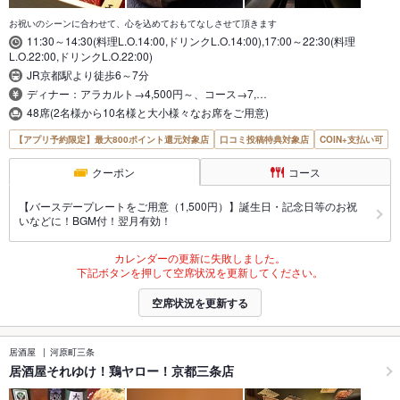
お祝いのシーンに合わせて、心を込めておもてなしさせて頂きます
11:30～14:30(料理L.O.14:00,ドリンクL.O.14:00),17:00～22:30(料理
L.O.22:00,ドリンクL.O.22:00)
JR京都駅より徒歩6～7分
ディナー：アラカルト→4,500円～、コース→7,…
48席(2名様から10名様と大小様々なお席をご用意)
【アプリ予約限定】最大800ポイント還元対象店
口コミ投稿特典対象店
COIN+支払い可
クーポン
コース
【バースデープレートをご用意（1,500円）】誕生日・記念日等のお祝
いなどに！BGM付！翌月有効！
カレンダーの更新に失敗しました。
下記ボタンを押して空席状況を更新してください。
空席状況を更新する
居酒屋
河原町三条
居酒屋それゆけ！鶏ヤロー！京都三条店