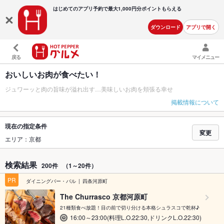
はじめてのアプリ予約で最大
1,000円分ポイントもらえる
ダウンロード
アプリで開く
戻る
マイメニュー
おいしいお肉が食べたい！
ジュワーッと肉の旨味が溢れ出す…美味しいお肉を頬張る幸せ
掲載情報について
現在の指定条件
変更
エリア：京都
検索結果
200件
（1～20件）
PR
ダイニングバー・バル
四条河原町
The Churrasco 京都河原町
21種類食べ放題！目の前で切り分ける本格シュラスコで乾杯♪
16:00～23:00(料理L.O.22:30,ドリンクL.O.22:30)