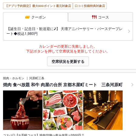
【アプリ予約限定】最大800ポイント還元対象店
口コミ投稿特典対象店
クーポン
コース
【誕生日・記念日・歓送迎に♪】 天壇アニバーサリー・バースデープレ
ート◆税込1,980円
カレンダーの更新に失敗しました。
下記ボタンを押して空席状況を更新してください。
空席状況を更新する
焼肉・ホルモン
河原町三条
焼肉 食べ放題 和牛 肉屋の台所 京都木屋町ミート 三条河原町
コスパ◎【お手軽コース】焼肉2H食べ飲み放題⇒3500円 !!