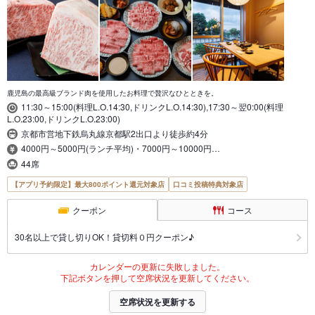
鹿児島の最高級ブランド肉を使用したお料理で贅沢なひとときを。
11:30～15:00(料理L.O.14:30,ドリンクL.O.14:30),17:30～翌0:00(料理
L.O.23:00,ドリンクL.O.23:00)
京都市営地下鉄烏丸線京都駅2出口より徒歩約4分
4000円～5000円(ランチ平均)・7000円～10000円…
44席
【アプリ予約限定】最大800ポイント還元対象店
口コミ投稿特典対象店
クーポン
コース
30名以上で貸し切りOK！貸切料０円クーポン♪
カレンダーの更新に失敗しました。
下記ボタンを押して空席状況を更新してください。
空席状況を更新する