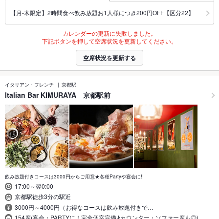
【月‐木限定】2時間食べ飲み放題お1人様につき200円OFF【区分22】
カレンダーの更新に失敗しました。
下記ボタンを押して空席状況を更新してください。
空席状況を更新する
イタリアン・フレンチ
京都駅
Italian Bar KIMURAYA 京都駅前
飲み放題付きコースは3000円からご用意★各種Partyや宴会に!!
17:00～翌0:00
京都駅徒歩3分の駅近
3000円～4000円（お得なコースは飲み放題付きで…
154席(宴会・PARTYに！完全個室完備♪カウンター・ソファー席も◎)