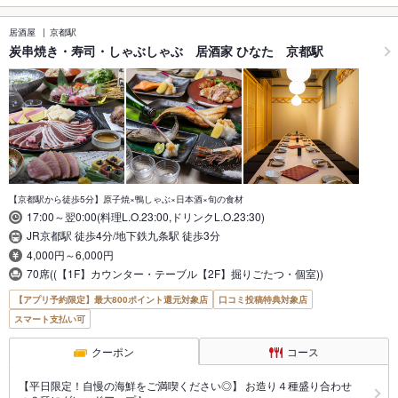
居酒屋
京都駅
炭串焼き・寿司・しゃぶしゃぶ 居酒家 ひなた 京都駅
【京都駅から徒歩5分】原子焼×鴨しゃぶ×日本酒×旬の食材
17:00～翌0:00(料理L.O.23:00,ドリンクL.O.23:30)
JR京都駅 徒歩4分/地下鉄九条駅 徒歩3分
4,000円～6,000円
70席((【1F】カウンター・テーブル【2F】掘りごたつ・個室))
【アプリ予約限定】最大800ポイント還元対象店
口コミ投稿特典対象店
スマート支払い可
クーポン
コース
【平日限定！自慢の海鮮をご満喫ください◎】 お造り４種盛り合わせ