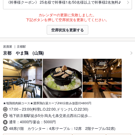
《幹事様クーポン》 25名様で幹事様1名/50名様以上で幹事様2名無料♪
カレンダーの更新に失敗しました。
下記ボタンを押して空席状況を更新してください。
空席状況を更新する
居酒屋
京都駅
京都 やま鶏 (山鶏)
★地鶏焼肉鍋コース★濃厚鶏白湯スープ♪90分飲み放題付4800円
17:00～23:00(料理L.O.22:00,ドリンクL.O.22:30)
地下鉄京都駅徒歩5分/烏丸七条交差点西出口徒歩…
通常：4000円/宴会：5000円
48席(1階 カウンター：4席/テーブル：12席 2階テーブル/32席)