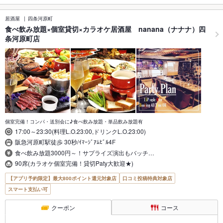
居酒屋
四条河原町
食べ飲み放題×個室貸切×カラオケ居酒屋 nanana（ナナナ）四
条河原町店
個室完備！コンパ・送別会に♪食べ飲み放題・単品飲み放題有
17:00～23:30(料理L.O.23:00,ドリンクL.O.23:00)
阪急河原町駅徒歩 30秒/ｲﾏｰｼﾞｱﾑﾋﾞﾙ4F
食べ飲み放題3000円～！サプライズ演出もバッチ…
90席(カラオケ個室完備！貸切Paty大歓迎★)
【アプリ予約限定】最大800ポイント還元対象店
口コミ投稿特典対象店
スマート支払い可
クーポン
コース