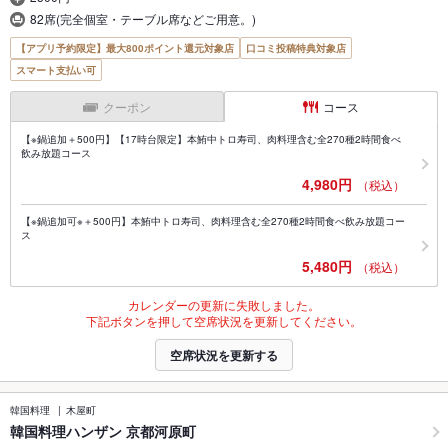
82席(完全個室・テーブル席などご用意。)
【アプリ予約限定】最大800ポイント還元対象店
口コミ投稿特典対象店
スマート支払い可
クーポン
コース
【※鍋追加＋500円】【17時台限定】本鮪中トロ寿司、肉料理含む全270種2時間食べ
飲み放題コース
4,980円
（税込）
【※鍋追加可※＋500円】本鮪中トロ寿司、肉料理含む全270種2時間食べ飲み放題コー
ス
5,480円
（税込）
カレンダーの更新に失敗しました。
下記ボタンを押して空席状況を更新してください。
空席状況を更新する
韓国料理
木屋町
韓国料理ハンザン 京都河原町