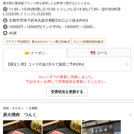
鹿児島の最高級ブランド肉を使用したお料理で贅沢なひとときを。
11:30～15:00(料理L.O.14:30,ドリンクL.O.14:30),17:30～翌0:00(料理
L.O.23:00,ドリンクL.O.23:00)
京都市営地下鉄烏丸線京都駅2出口より徒歩約4分
10000円～12000円(ランチ平均)・10000円～12000…
40席
【アプリ予約限定】最大800ポイント還元対象店
口コミ投稿特典対象店
クーポン
コース
【限定１席】コース代金の5％で個室ご予約OK♪
カレンダーの更新に失敗しました。
下記ボタンを押して空席状況を更新してください。
空席状況を更新する
焼肉・ホルモン
京都駅
炭火焼肉 つんく