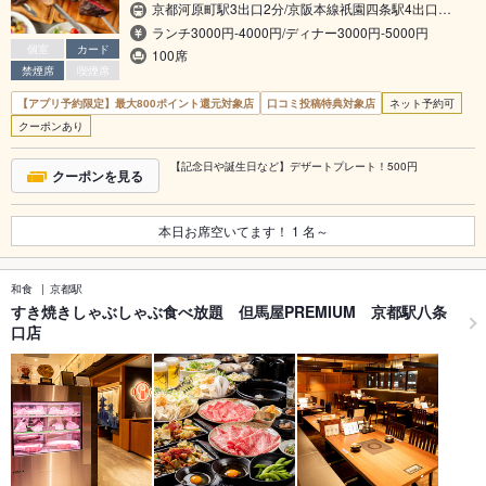
京都河原町駅3出口2分/京阪本線祇園四条駅4出口…
ランチ3000円-4000円/ディナー3000円-5000円
個室
カード
100席
禁煙席
喫煙席
【アプリ予約限定】最大800ポイント還元対象店
口コミ投稿特典対象店
ネット予約可
クーポンあり
【記念日や誕生日など】デザートプレート！500円
クーポンを見る
本日お席空いてます！
1
名～
和食
京都駅
すき焼きしゃぶしゃぶ食べ放題 但馬屋PREMIUM 京都駅八条
口店