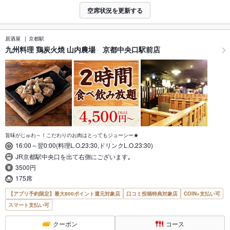
空席状況を更新する
居酒屋
京都駅
九州料理 鶏炭火焼 山内農場 京都中央口駅前店
旨味がじゅわ～！こだわりのお肉はとってもジューシー★
16:00～翌0:00(料理L.O.23:30,ドリンクL.O.23:30)
JR京都駅中央口を出て右側にございます｡
3500円
175席
【アプリ予約限定】最大800ポイント還元対象店
口コミ投稿特典対象店
COIN+支払い可
スマート支払い可
クーポン
コース