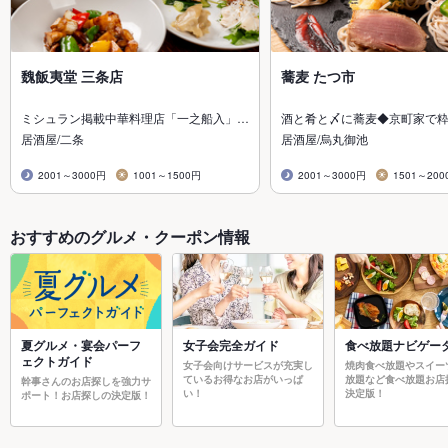
魏飯夷堂 三条店
蕎麦 たつ市
ミシュラン掲載中華料理店「一之船入」…
酒と肴と〆に蕎麦◆京町家で
居酒屋/二条
居酒屋/烏丸御池
2001～3000円
1001～1500円
2001～3000円
1501～200
おすすめのグルメ・クーポン情報
夏グルメ・宴会パーフ
女子会完全ガイド
食べ放題ナビゲー
ェクトガイド
女子会向けサービスが充実し
焼肉食べ放題やスイー
ているお得なお店がいっぱ
放題など食べ放題お店
幹事さんのお店探しを強力サ
い！
決定版！
ポート！お店探しの決定版！