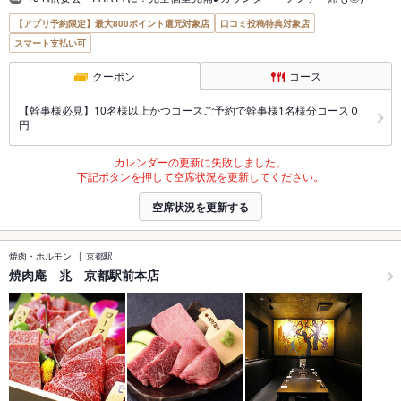
【アプリ予約限定】最大800ポイント還元対象店
口コミ投稿特典対象店
スマート支払い可
クーポン
コース
【幹事様必見】10名様以上かつコースご予約で幹事様1名様分コース０
円
カレンダーの更新に失敗しました。
下記ボタンを押して空席状況を更新してください。
空席状況を更新する
焼肉・ホルモン
京都駅
焼肉庵 兆 京都駅前本店