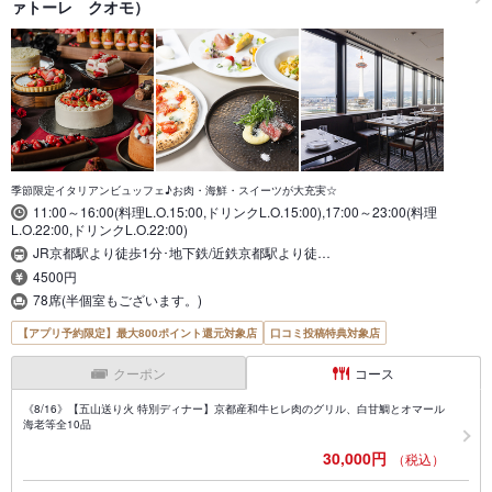
ァトーレ クオモ）
季節限定イタリアンビュッフェ♪お肉・海鮮・スイーツが大充実☆
11:00～16:00(料理L.O.15:00,ドリンクL.O.15:00),17:00～23:00(料理
L.O.22:00,ドリンクL.O.22:00)
JR京都駅より徒歩1分･地下鉄/近鉄京都駅より徒…
4500円
78席(半個室もございます。)
【アプリ予約限定】最大800ポイント還元対象店
口コミ投稿特典対象店
クーポン
コース
《8/16》【五山送り火 特別ディナー】京都産和牛ヒレ肉のグリル、白甘鯛とオマール
海老等全10品
30,000円
（税込）