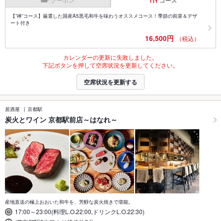
【”禅”コース】厳選した国産A5黒毛和牛を味わうオススメコース！季節の前菜＆デザ
ート付き
16,500円
（税込）
カレンダーの更新に失敗しました。
下記ボタンを押して空席状況を更新してください。
空席状況を更新する
居酒屋
京都駅
炭火とワイン 京都駅前店～はなれ～
産地直送の極上おおいた和牛を、芳醇な炭火焼きで堪能。
17:00～23:00(料理L.O.22:00,ドリンクL.O.22:30)