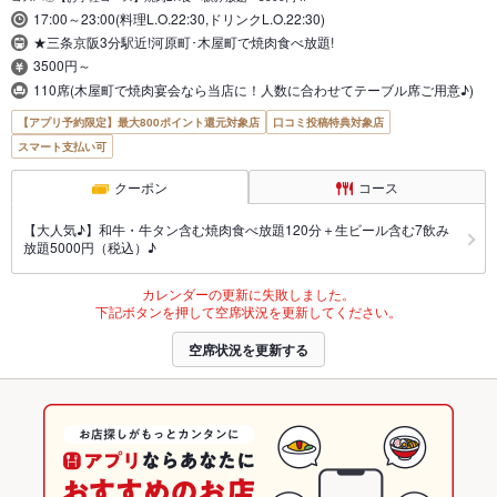
17:00～23:00(料理L.O.22:30,ドリンクL.O.22:30)
★三条京阪3分駅近!河原町･木屋町で焼肉食べ放題!
3500円～
110席(木屋町で焼肉宴会なら当店に！人数に合わせてテーブル席ご用意♪)
【アプリ予約限定】最大800ポイント還元対象店
口コミ投稿特典対象店
スマート支払い可
クーポン
コース
【大人気♪】和牛・牛タン含む焼肉食べ放題120分＋生ビール含む7飲み
放題5000円（税込）♪
カレンダーの更新に失敗しました。
下記ボタンを押して空席状況を更新してください。
空席状況を更新する