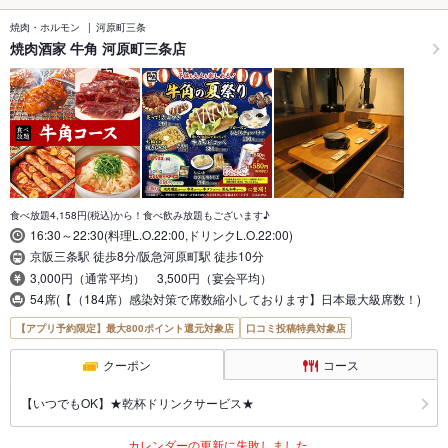
焼肉・ホルモン
河原町三条
焼肉酒家 牛角 河原町三条店
食べ放題4,158円(税込)から！食べ飲み放題もございます♪
16:30～22:30(料理L.O.22:00,ドリンクL.O.22:00)
京阪三条駅 徒歩8分/阪急河原町駅 徒歩10分
3,000円（通常平均） 3,500円（宴会平均）
54席(【（184席）感染対策で席数縮小しております】日本最大級席数！)
【アプリ予約限定】最大800ポイント還元対象店
口コミ投稿特典対象店
クーポン
コース
【いつでもOK】★乾杯ドリンクサービス★
カレンダーの更新に失敗しました。