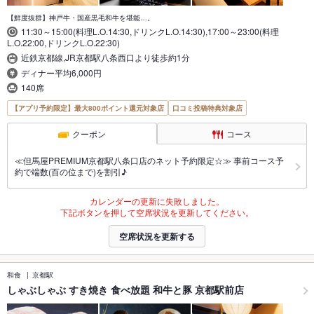
【鮮度抜群】神戸牛・国産黒毛和牛を堪能…。
11:30～15:00(料理L.O.14:30,ドリンクL.O.14:30),17:00～23:00(料理
L.O.22:00,ドリンクL.O.22:30)
近鉄京都線,JR京都駅八条西口より徒歩約1分
ディナー平均6,000円
140席
【アプリ予約限定】最大800ポイント還元対象店
口コミ投稿特典対象店
クーポン
コース
≪但馬屋PREMIUM京都駅八条口店のネット予約限定☆≫ 事前コース予
約で端数(百の位まで)を割引♪
カレンダーの更新に失敗しました。
下記ボタンを押して空席状況を更新してください。
空席状況を更新する
和食
京都駅
しゃぶしゃぶ すき焼き 食べ放題 和牛と豚 京都駅前店