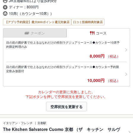
JR京都駅6出口より徒歩約9分
ディナー：8000円
10席(（カウンター10席）)
【アプリ予約限定】最大800ポイント還元対象店
口コミ投稿特典対象店
クーポン
コース
目の前の囲炉裏で仕上るはなれだけの特別ラグジュアリーコース◆カウンター10席予
約限定料理のみ
8,000円
（税込）
目の前の囲炉裏で仕上るはなれだけの特別ラグジュアリーコース◆カウンター予約限
定飲み放題付
10,000円
（税込）
カレンダーの更新に失敗しました。
下記ボタンを押して空席状況を更新してください。
空席状況を更新する
イタリアン・フレンチ
京都駅
The Kitchen Salvatore Cuomo 京都 （ザ キッチン サルヴ