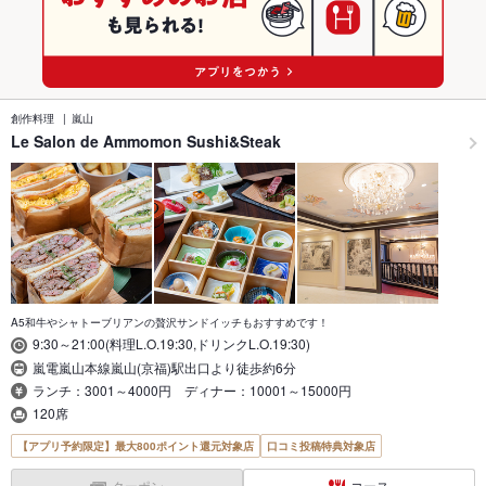
創作料理
嵐山
Le Salon de Ammomon Sushi&Steak
A5和牛やシャトーブリアンの贅沢サンドイッチもおすすめです！
9:30～21:00(料理L.O.19:30,ドリンクL.O.19:30)
嵐電嵐山本線嵐山(京福)駅出口より徒歩約6分
ランチ：3001～4000円 ディナー：10001～15000円
120席
【アプリ予約限定】最大800ポイント還元対象店
口コミ投稿特典対象店
クーポン
コース