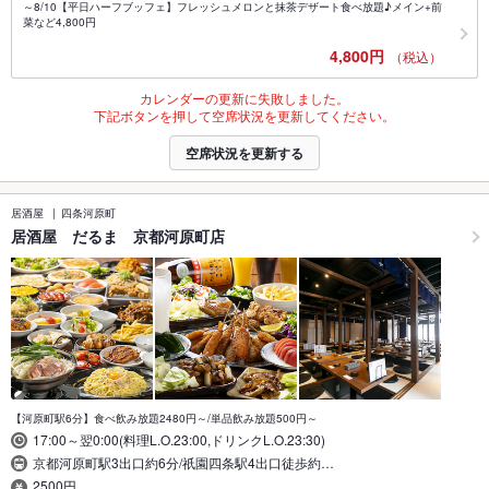
～8/10【平日ハーフブッフェ】フレッシュメロンと抹茶デザート食べ放題♪メイン+前
菜など4,800円
4,800円
（税込）
カレンダーの更新に失敗しました。
下記ボタンを押して空席状況を更新してください。
空席状況を更新する
居酒屋
四条河原町
居酒屋 だるま 京都河原町店
【河原町駅6分】食べ飲み放題2480円～/単品飲み放題500円～
17:00～翌0:00(料理L.O.23:00,ドリンクL.O.23:30)
京都河原町駅3出口約6分/祇園四条駅4出口徒歩約…
2500円