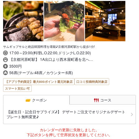
サムギョプサルと絶品韓国料理を堪能♪京都河原町駅から徒歩1分!
17:00～23:00(料理L.O.22:00,ドリンクL.O.22:30)
【京都河原町駅】 1A出口より西木屋町通を北へ…
3500円
56席(テーブル:48席／カウンター:6席)
【アプリ予約限定】最大800ポイント還元対象店
口コミ投稿特典対象店
スマート支払い可
クーポン
コース
【誕生日・記念日サプライズ♪】 デザートご注文でオリジナルデザート
プレート無料変更♪
カレンダーの更新に失敗しました。
下記ボタンを押して空席状況を更新してください。