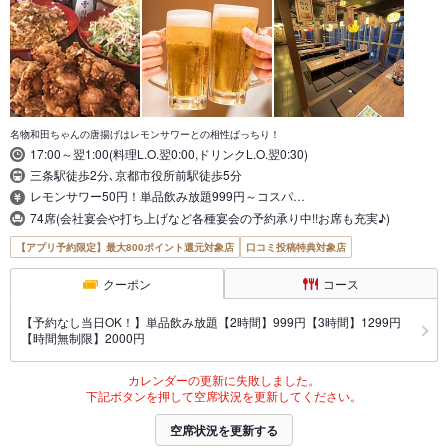
名物和田ちゃんの唐揚げはレモンサワーとの相性ばっちり！
17:00～翌1:00(料理L.O.翌0:00,ドリンクL.O.翌0:30)
三条駅徒歩2分､京都市役所前駅徒歩5分
レモンサワー50円！単品飲み放題999円～コスパ…
74席(会社宴会や打ち上げなど各種宴会の予約承り中!!お席も充実♪)
【アプリ予約限定】最大800ポイント還元対象店
口コミ投稿特典対象店
クーポン
コース
【予約なし当日OK！】単品飲み放題【2時間】999円【3時間】1299円
【時間無制限】2000円
カレンダーの更新に失敗しました。
下記ボタンを押して空席状況を更新してください。
空席状況を更新する