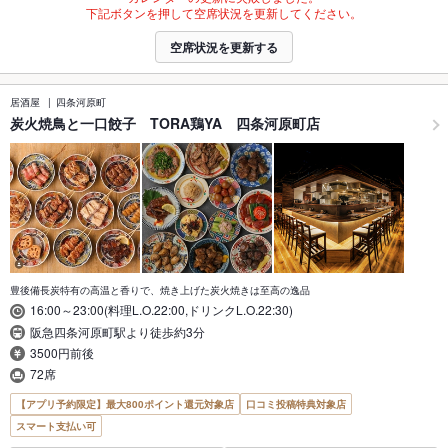
下記ボタンを押して空席状況を更新してください。
空席状況を更新する
居酒屋
四条河原町
炭火焼鳥と一口餃子 TORA鶏YA 四条河原町店
豊後備長炭特有の高温と香りで、焼き上げた炭火焼きは至高の逸品
16:00～23:00(料理L.O.22:00,ドリンクL.O.22:30)
阪急四条河原町駅より徒歩約3分
3500円前後
72席
【アプリ予約限定】最大800ポイント還元対象店
口コミ投稿特典対象店
スマート支払い可