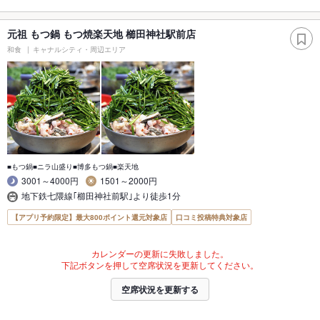
元祖 もつ鍋 もつ焼楽天地 櫛田神社駅前店
和食
キャナルシティ・周辺エリア
■もつ鍋■ニラ山盛り■博多もつ鍋■楽天地
3001～4000円
1501～2000円
地下鉄七隈線｢櫛田神社前駅｣より徒歩1分
【アプリ予約限定】最大800ポイント還元対象店
口コミ投稿特典対象店
カレンダーの更新に失敗しました。
下記ボタンを押して空席状況を更新してください。
空席状況を更新する