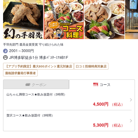
手羽先部門 最高金賞受賞 守り続けられた味
2001～3000円
JR博多駅徒歩1分 博多ﾊﾞｽﾀｰﾐﾅﾙB1F
【アプリ予約限定】最大800ポイント還元対象店
口コミ投稿特典対象店
適格請求書発行事業者
クーポン
コース
山ちゃん満喫コース★飲み放題付（3時間）
4,500円
（税込）
贅沢コース★飲み放題付（3時間）
5,300円
（税込）