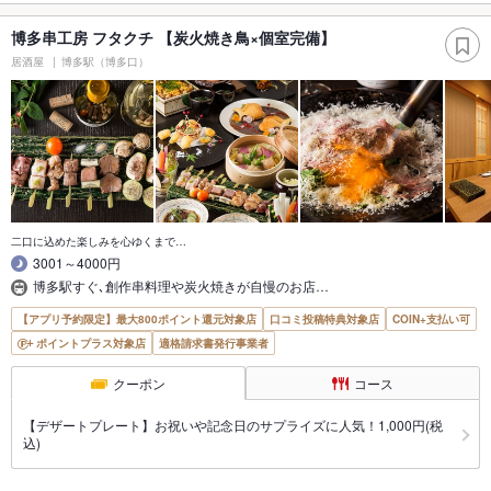
博多串工房 フタクチ 【炭火焼き鳥×個室完備】
居酒屋
博多駅（博多口）
二口に込めた楽しみを心ゆくまで…
3001～4000円
博多駅すぐ､創作串料理や炭火焼きが自慢のお店…
【アプリ予約限定】最大800ポイント還元対象店
口コミ投稿特典対象店
COIN+支払い可
ポイントプラス対象店
適格請求書発行事業者
クーポン
コース
【デザートプレート】お祝いや記念日のサプライズに人気！1,000円(税
込)