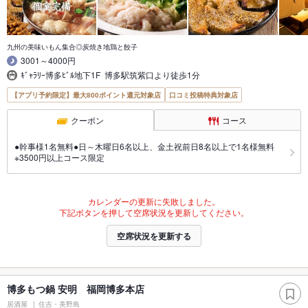
九州の美味いもん集合◎炭焼き地鶏と餃子
3001～4000円
ｷﾞｬﾗﾘｰ博多ﾋﾞﾙ地下1F 博多駅筑紫口より徒歩1分
【アプリ予約限定】最大800ポイント還元対象店
口コミ投稿特典対象店
クーポン
コース
●幹事様1名無料●日～木曜日6名以上、金土祝前日8名以上で1名様無料
※3500円以上コース限定
カレンダーの更新に失敗しました。
下記ボタンを押して空席状況を更新してください。
空席状況を更新する
博多もつ鍋 安明 福岡博多本店
居酒屋
住吉・美野島