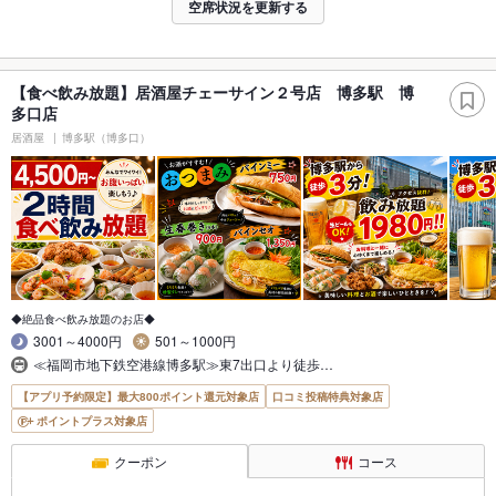
空席状況を更新する
【食べ飲み放題】居酒屋チェーサイン２号店 博多駅 博
多口店
居酒屋
博多駅（博多口）
◆絶品食べ飲み放題のお店◆
3001～4000円
501～1000円
≪福岡市地下鉄空港線博多駅≫東7出口より徒歩…
【アプリ予約限定】最大800ポイント還元対象店
口コミ投稿特典対象店
ポイントプラス対象店
クーポン
コース