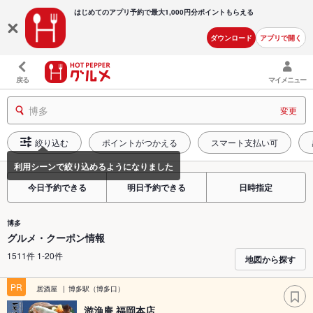
はじめてのアプリ予約で最大
1,000円分ポイントもらえる
ダウンロード
アプリで開く
戻る
マイメニュー
博多
変更
絞り込む
ポイントがつかえる
スマート支払い可
今日予約できる
明日予約できる
日時指定
博多
グルメ・クーポン情報
1511件 1-20件
地図から探す
PR
居酒屋
博多駅（博多口）
游漁庵 福岡本店