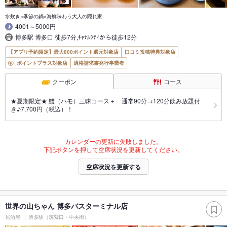
水炊き×季節の鍋×海鮮味わう大人の隠れ家
4001～5000円
博多駅 博多口 徒歩7分,ｷｬﾅﾙｼﾃｨから徒歩12分
【アプリ予約限定】最大800ポイント還元対象店
口コミ投稿特典対象店
ポイントプラス対象店
適格請求書発行事業者
クーポン
コース
★夏期限定★ 鱧（ハモ）三昧コース＋ 通常90分→120分飲み放題付
き♪7,700円（税込）！
カレンダーの更新に失敗しました。
下記ボタンを押して空席状況を更新してください。
空席状況を更新する
世界の山ちゃん 博多バスターミナル店
居酒屋
博多駅（筑紫口・中央街）