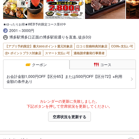
★ゆったりお得★WEB予約限定コース受付中
2001～3000円
博多駅博多口正面の博多駅前通りを直進､徒歩3分
【アプリ予約限定】最大800ポイント還元対象店
口コミ投稿特典対象店
COIN+支払い可
ポイントプラス対象店
スマート支払い可
適格請求書発行事業者
クーポン
コース
お会計金額1,000円OFF【区分65】または500円OFF【区分72】※利用
金額の条件あり
カレンダーの更新に失敗しました。
下記ボタンを押して空席状況を更新してください。
空席状況を更新する