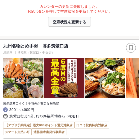
カレンダーの更新に失敗しました。
下記ボタンを押して空席状況を更新してください。
空席状況を更新する
九州名物とめ手羽 博多筑紫口店
居酒屋
博多駅（筑紫口・中央街）
博多筑紫口すぐ！手羽先が有名な居酒屋
3001～4000円
筑紫口徒歩1分｡ｵﾘｴﾝﾀﾙ福岡博多ｽﾃｰｼｮﾝB1F
【アプリ予約限定】最大800ポイント還元対象店
口コミ投稿特典対象店
スマート支払い可
適格請求書発行事業者