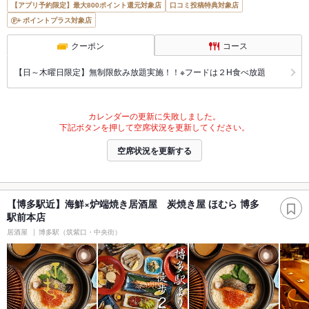
【アプリ予約限定】最大800ポイント還元対象店
口コミ投稿特典対象店
ポイントプラス対象店
クーポン
コース
【日～木曜日限定】無制限飲み放題実施！！※フードは２H食べ放題
カレンダーの更新に失敗しました。
下記ボタンを押して空席状況を更新してください。
空席状況を更新する
【博多駅近】海鮮×炉端焼き居酒屋 炭焼き屋 ほむら 博多
駅前本店
居酒屋
博多駅（筑紫口・中央街）