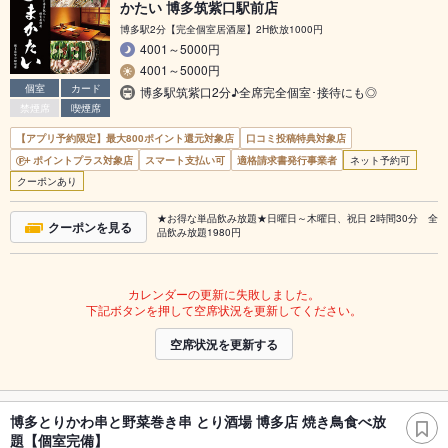
かたい 博多筑紫口駅前店
博多駅2分【完全個室居酒屋】2H飲放1000円
4001～5000円
4001～5000円
個室
カード
博多駅筑紫口2分♪全席完全個室･接待にも◎
禁煙席
喫煙席
【アプリ予約限定】最大800ポイント還元対象店
口コミ投稿特典対象店
ポイントプラス対象店
スマート支払い可
適格請求書発行事業者
ネット予約可
クーポンあり
★お得な単品飲み放題★日曜日～木曜日、祝日 2時間30分 全
クーポンを見る
品飲み放題1980円
カレンダーの更新に失敗しました。
下記ボタンを押して空席状況を更新してください。
空席状況を更新する
博多とりかわ串と野菜巻き串 とり酒場 博多店 焼き鳥食べ放
題【個室完備】