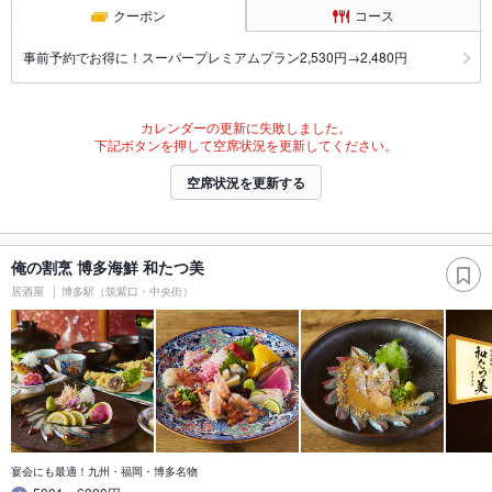
クーポン
コース
事前予約でお得に！スーパープレミアムプラン2,530円→2,480円
カレンダーの更新に失敗しました。
下記ボタンを押して空席状況を更新してください。
空席状況を更新する
俺の割烹 博多海鮮 和たつ美
居酒屋
博多駅（筑紫口・中央街）
宴会にも最適！九州・福岡・博多名物