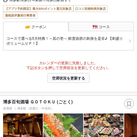
【アプリ予約限定】最大800ポイント還元対象店
口コミ投稿特典対象店
適格請求書発行事業者
クーポン
コース
コースで選べる5大特典！～其の壱～ 鮮度抜群の刺身を是非♪ 【刺盛り
ボリュームＵＰ！】
カレンダーの更新に失敗しました。
下記ボタンを押して空席状況を更新してください。
空席状況を更新する
博多百旬酒場 ＧＯＴＯＫＵ (ごとく)
居酒屋
博多駅（筑紫口・中央街）