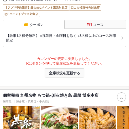
【アプリ予約限定】最大800ポイント還元対象店
口コミ投稿特典対象店
ポイントプラス対象店
クーポン
コース
【幹事1名様分無料】 ※祝前日・金曜日を除く ※8名様以上のコース利用
限定
カレンダーの更新に失敗しました。
下記ボタンを押して空席状況を更新してください。
空席状況を更新する
個室完備 九州名物 もつ鍋×炭火焼き鳥 黒船 博多本店
居酒屋
博多駅（筑紫口・中央街）