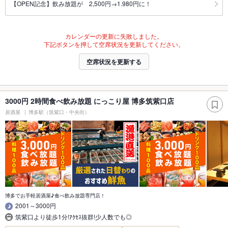
【OPEN記念】飲み放題が 2,500円→1.980円に！
カレンダーの更新に失敗しました。
下記ボタンを押して空席状況を更新してください。
空席状況を更新する
3000円 2時間食べ飲み放題 にっこり屋 博多筑紫口店
居酒屋
博多駅（筑紫口・中央街）
博多でお手軽居酒屋♪食べ飲み放題専門店！
2001～3000円
筑紫口より徒歩1分!ｱｸｾｽ抜群!少人数でも◎