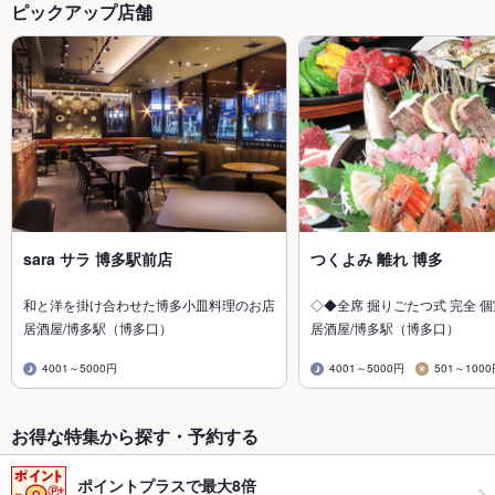
ピックアップ店舗
sara サラ 博多駅前店
つくよみ 離れ 博多
和と洋を掛け合わせた博多小皿料理のお店
◇◆全席 掘りごたつ式 完全 
居酒屋/博多駅（博多口）
居酒屋/博多駅（博多口）
4001～5000円
4001～5000円
501～100
お得な特集から探す・予約する
ポイントプラスで最大8倍