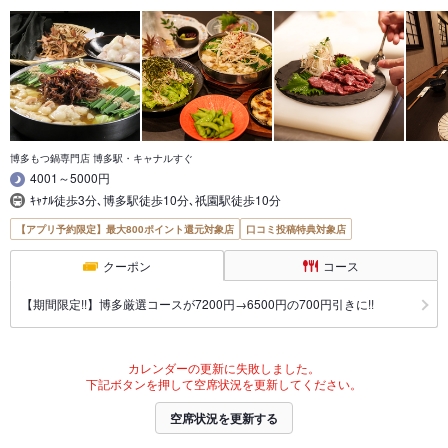
博多もつ鍋専門店 博多駅・キャナルすぐ
4001～5000円
ｷｬﾅﾙ徒歩3分､博多駅徒歩10分､祇園駅徒歩10分
【アプリ予約限定】最大800ポイント還元対象店
口コミ投稿特典対象店
クーポン
コース
【期間限定!!】博多厳選コースが7200円→6500円の700円引きに!!
カレンダーの更新に失敗しました。
下記ボタンを押して空席状況を更新してください。
空席状況を更新する