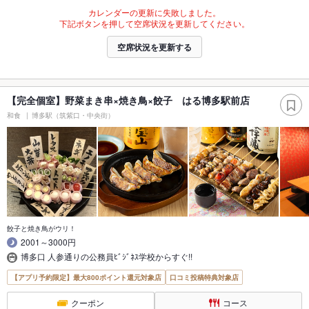
カレンダーの更新に失敗しました。
下記ボタンを押して空席状況を更新してください。
空席状況を更新する
【完全個室】野菜まき串×焼き鳥×餃子 はる博多駅前店
和食
博多駅（筑紫口・中央街）
餃子と焼き鳥がウリ！
2001～3000円
博多口 人参通りの公務員ﾋﾞｼﾞﾈｽ学校からすぐ!!
【アプリ予約限定】最大800ポイント還元対象店
口コミ投稿特典対象店
クーポン
コース