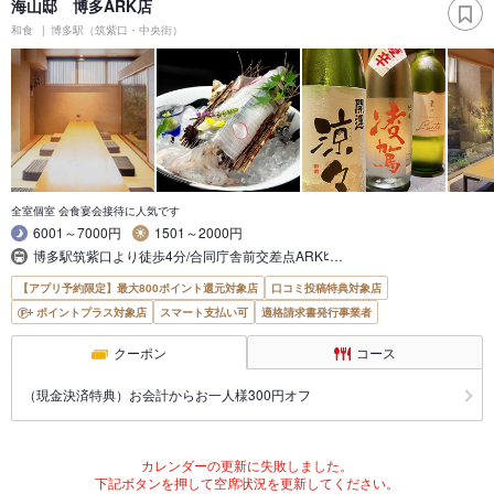
海山邸 博多ARK店
和食
博多駅（筑紫口・中央街）
全室個室 会食宴会接待に人気です
6001～7000円
1501～2000円
博多駅筑紫口より徒歩4分/合同庁舎前交差点ARKﾋ…
【アプリ予約限定】最大800ポイント還元対象店
口コミ投稿特典対象店
ポイントプラス対象店
スマート支払い可
適格請求書発行事業者
クーポン
コース
（現金決済特典）お会計からお一人様300円オフ
カレンダーの更新に失敗しました。
下記ボタンを押して空席状況を更新してください。