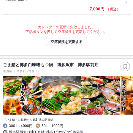
7,000円
（税込）
カレンダーの更新に失敗しました。
下記ボタンを押して空席状況を更新してください。
空席状況を更新する
ごま鯖と博多白味噌もつ鍋 博多魚市 博多駅前店
居酒屋
博多駅（博多口）
【ごま鯖・白味噌もつ鍋】博多駅直結
3001～4000円
501～1000円
博多駅博多口地下直結!!徒歩1分!ｻﾝﾌﾟﾗｻﾞ商店街