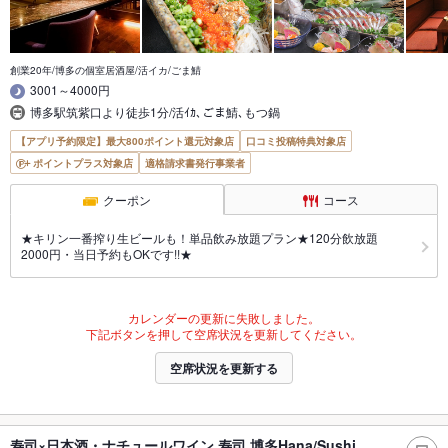
創業20年/博多の個室居酒屋/活イカ/ごま鯖
3001～4000円
博多駅筑紫口より徒歩1分/活ｲｶ､ごま鯖､もつ鍋
【アプリ予約限定】最大800ポイント還元対象店
口コミ投稿特典対象店
ポイントプラス対象店
適格請求書発行事業者
クーポン
コース
★キリン一番搾り生ビールも！単品飲み放題プラン★120分飲放題
2000円・当日予約もOKです!!★
カレンダーの更新に失敗しました。
下記ボタンを押して空席状況を更新してください。
空席状況を更新する
寿司×日本酒・ナチュールワイン 寿司 博多Hana/Sushi