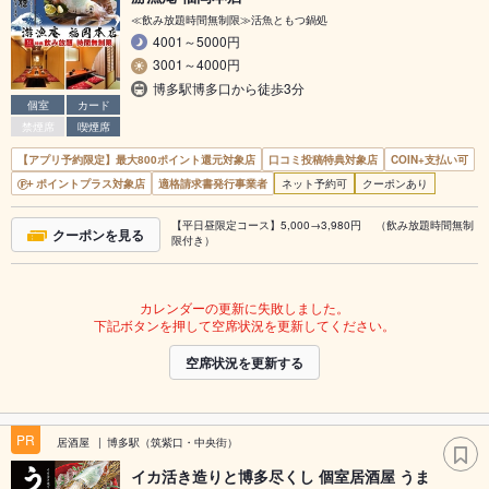
≪飲み放題時間無制限≫活魚ともつ鍋処
4001～5000円
3001～4000円
博多駅博多口から徒歩3分
個室
カード
禁煙席
喫煙席
【アプリ予約限定】最大800ポイント還元対象店
口コミ投稿特典対象店
COIN+支払い可
ポイントプラス対象店
適格請求書発行事業者
ネット予約可
クーポンあり
【平日昼限定コース】5,000→3,980円 （飲み放題時間無制
クーポンを見る
限付き）
カレンダーの更新に失敗しました。
下記ボタンを押して空席状況を更新してください。
空席状況を更新する
PR
居酒屋
博多駅（筑紫口・中央街）
イカ活き造りと博多尽くし 個室居酒屋 うま