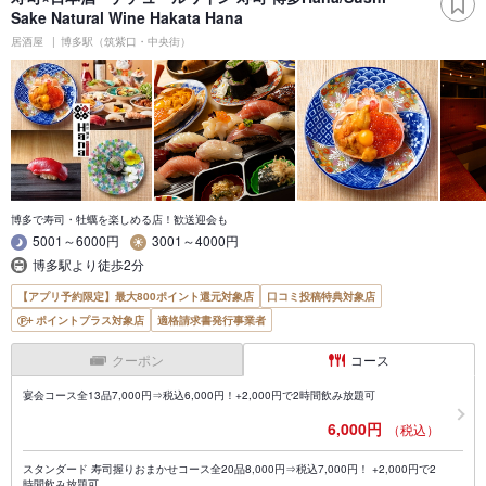
Sake Natural Wine Hakata Hana
居酒屋
博多駅（筑紫口・中央街）
博多で寿司・牡蠣を楽しめる店！歓送迎会も
5001～6000円
3001～4000円
博多駅より徒歩2分
【アプリ予約限定】最大800ポイント還元対象店
口コミ投稿特典対象店
ポイントプラス対象店
適格請求書発行事業者
クーポン
コース
宴会コース全13品7,000円⇒税込6,000円！+2,000円で2時間飲み放題可
6,000円
（税込）
スタンダード 寿司握りおまかせコース全20品8,000円⇒税込7,000円！ +2,000円で2
時間飲み放題可