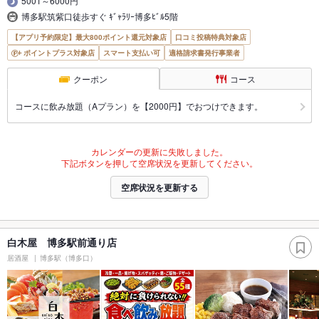
5001～6000円
博多駅筑紫口徒歩すぐ ｷﾞｬﾗﾘｰ博多ﾋﾞﾙ5階
【アプリ予約限定】最大800ポイント還元対象店
口コミ投稿特典対象店
ポイントプラス対象店
スマート支払い可
適格請求書発行事業者
クーポン
コース
コースに飲み放題（Aプラン）を【2000円】でおつけできます。
カレンダーの更新に失敗しました。
下記ボタンを押して空席状況を更新してください。
空席状況を更新する
白木屋 博多駅前通り店
居酒屋
博多駅（博多口）