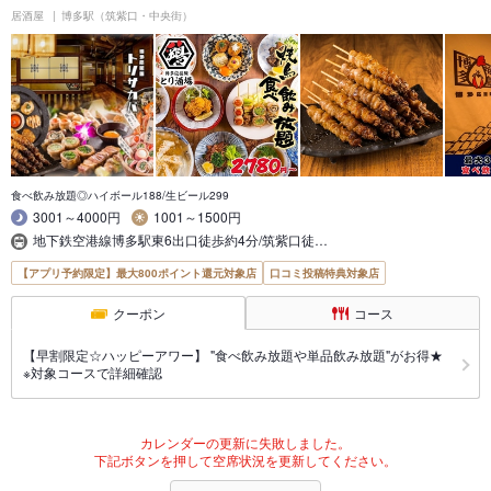
居酒屋
博多駅（筑紫口・中央街）
食べ飲み放題◎ハイボール188/生ビール299
3001～4000円
1001～1500円
地下鉄空港線博多駅東6出口徒歩約4分/筑紫口徒…
【アプリ予約限定】最大800ポイント還元対象店
口コミ投稿特典対象店
クーポン
コース
【早割限定☆ハッピーアワー】 "食べ飲み放題や単品飲み放題"がお得★
※対象コースで詳細確認
カレンダーの更新に失敗しました。
下記ボタンを押して空席状況を更新してください。