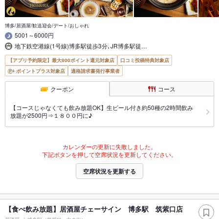
博多/居酒屋/歓送迎会/デート/おしゃれ
5001～6000円
地下鉄空港線(1号線)博多駅徒歩3分､JR博多駅徒…
【アプリ予約限定】最大800ポイント還元対象店
口コミ投稿特典対象店
ポイントプラス対象店
適格請求書発行事業者
クーポン
コース
【コースじゃなくても飲み放題OK】生ビール付き約50種の2時間飲み
放題が2500円⇒１８００円に♪
カレンダーの更新に失敗しました。
下記ボタンを押して空席状況を更新してください。
空席状況を更新する
【食べ飲み放題】居酒屋チェーサイン 博多駅 筑紫口店