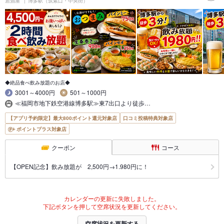
居酒屋
博多駅（筑紫口・中央街）
◆絶品食べ飲み放題のお店◆
3001～4000円
501～1000円
≪福岡市地下鉄空港線博多駅≫東7出口より徒歩…
【アプリ予約限定】最大800ポイント還元対象店
口コミ投稿特典対象店
ポイントプラス対象店
クーポン
コース
【OPEN記念】飲み放題が 2,500円→1.980円に！
カレンダーの更新に失敗しました。
下記ボタンを押して空席状況を更新してください。
空席状況を更新する