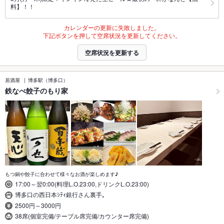
料】！！
カレンダーの更新に失敗しました。
下記ボタンを押して空席状況を更新してください。
空席状況を更新する
居酒屋
博多駅（博多口）
鉄なべ餃子のもり家
もつ鍋や餃子に合わせて様々なお酒が楽しめます♪
17:00～翌0:00(料理L.O.23:00,ドリンクL.O.23:00)
博多口の西日本ｼﾃｨ銀行さん裏手｡
2500円～3000円
38席(個室完備/テーブル席完備/カウンター席完備)