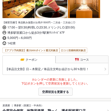
【個室完備!】単品飲み放題がお得♪1500円～二次会・三次会に◎
17:00～翌0:30(料理L.O.23:30,ドリンクL.O.翌0:00)
博多駅筑紫口から徒歩3分!!駅東ｻﾝｼﾃｨﾋﾞﾙ7F
5,000円～6,000円
142席
【アプリ予約限定】最大800ポイント還元対象店
口コミ投稿特典対象店
クーポン
コース
【単品注文割】日～木限定／単品注文時お会計から30％割引！
カレンダーの更新に失敗しました。
下記ボタンを押して空席状況を更新してください。
空席状況を更新する
居酒屋
博多駅（筑紫口・中央街）
全席完全個室 地鶏居酒屋 鶏っく 博多駅筑紫口店