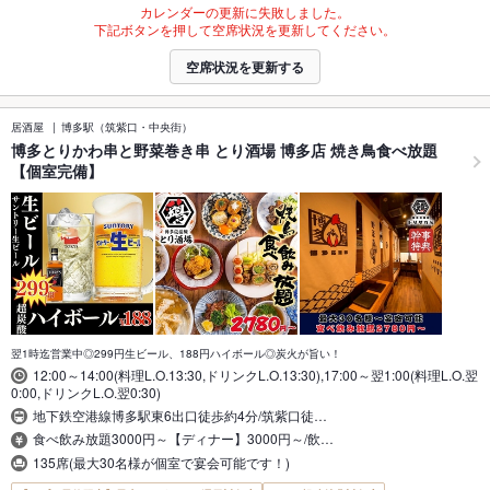
カレンダーの更新に失敗しました。
下記ボタンを押して空席状況を更新してください。
空席状況を更新する
居酒屋
博多駅（筑紫口・中央街）
博多とりかわ串と野菜巻き串 とり酒場 博多店 焼き鳥食べ放題
【個室完備】
翌1時迄営業中◎299円生ビール、188円ハイボール◎炭火が旨い！
12:00～14:00(料理L.O.13:30,ドリンクL.O.13:30),17:00～翌1:00(料理L.O.翌
0:00,ドリンクL.O.翌0:30)
地下鉄空港線博多駅東6出口徒歩約4分/筑紫口徒…
食べ飲み放題3000円～【ディナー】3000円～/飲…
135席(最大30名様が個室で宴会可能です！)