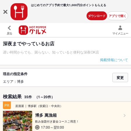
はじめてのアプリ予約で最大
1,000円分ポイントもらえる
ダウンロード
アプリで開く
戻る
マイメニュー
深夜までやっているお店
遅い時間からでも、困らない。知っていると便利な深夜OK店
掲載情報について
現在の指定条件
変更
エリア：博多
検索結果
35件
（1～20件）
PR
居酒屋
博多駅（筑紫口・中央街）
博多 萬漁箱
飲み放題付き宴会コースご用意！
17:00～翌0:00