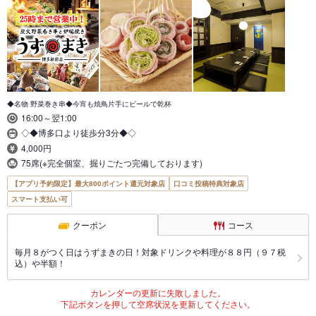
◆名物 野菜巻き串◆今宵も焼鳥片手にビールで乾杯
16:00～翌1:00
◇◆博多口より徒歩分3分◆◇
4,000円
75席(※完全個室、掘りごたつ完備しております)
【アプリ予約限定】最大800ポイント還元対象店
口コミ投稿特典対象店
スマート支払い可
クーポン
コース
毎月８がつく日はうずまきの日！対象ドリンクや料理が８８円（９７税
込）や半額！
カレンダーの更新に失敗しました。
下記ボタンを押して空席状況を更新してください。