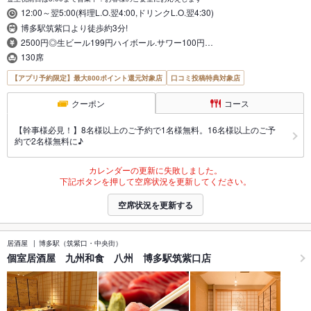
12:00～翌5:00(料理L.O.翌4:00,ドリンクL.O.翌4:30)
博多駅筑紫口より徒歩約3分!
2500円◎生ビール199円ハイボール.サワー100円…
130席
【アプリ予約限定】最大800ポイント還元対象店
口コミ投稿特典対象店
クーポン
コース
【幹事様必見！】8名様以上のご予約で1名様無料。16名様以上のご予
約で2名様無料に♪
カレンダーの更新に失敗しました。
下記ボタンを押して空席状況を更新してください。
空席状況を更新する
居酒屋
博多駅（筑紫口・中央街）
個室居酒屋 九州和食 八州 博多駅筑紫口店