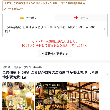
【アプリ予約限定】最大800ポイント還元対象店
口コミ投稿特典対象店
スマート支払い可
クーポン
コース
【各種宴会】歓送迎会★特別コース(12品2h飲付)税込5600円→5000
円！
カレンダーの更新に失敗しました。
下記ボタンを押して空席状況を更新してください。
空席状況を更新する
居酒屋
博多駅（筑紫口・中央街）
全席個室 もつ鍋とごま鯖が自慢の居酒屋 博多郷土料理 しろ屋
博多駅筑紫口店