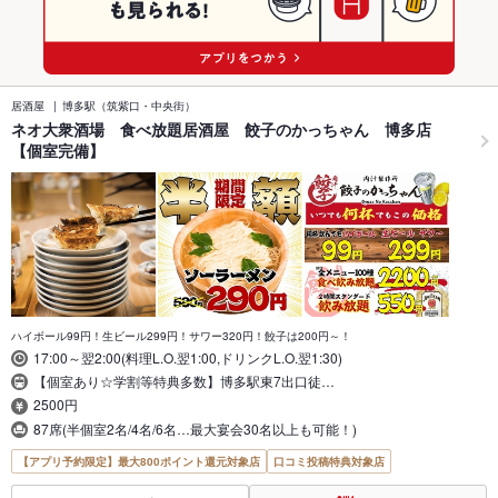
居酒屋
博多駅（筑紫口・中央街）
ネオ大衆酒場 食べ放題居酒屋 餃子のかっちゃん 博多店
【個室完備】
ハイボール99円！生ビール299円！サワー320円！餃子は200円～！
17:00～翌2:00(料理L.O.翌1:00,ドリンクL.O.翌1:30)
【個室あり☆学割等特典多数】博多駅東7出口徒…
2500円
87席(半個室2名/4名/6名…最大宴会30名以上も可能！)
【アプリ予約限定】最大800ポイント還元対象店
口コミ投稿特典対象店