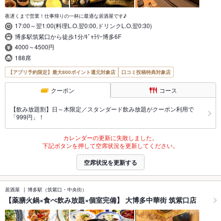
夜遅くまで営業！仕事帰りの一杯に最適な居酒屋です♪
17:00～翌1:00(料理L.O.翌0:00,ドリンクL.O.翌0:30)
博多駅筑紫口から徒歩1分/ｷﾞｬﾗﾘｰ博多6F
4000～4500円
188席
【アプリ予約限定】最大800ポイント還元対象店
口コミ投稿特典対象店
クーポン
コース
【飲み放題割】日～木限定／スタンダード飲み放題がクーポン利用で
「999円」！
カレンダーの更新に失敗しました。
下記ボタンを押して空席状況を更新してください。
空席状況を更新する
居酒屋
博多駅（筑紫口・中央街）
【薬膳火鍋×食べ飲み放題×個室完備】 大博多中華街 筑紫口店