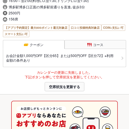
16:00～翌2:00(料理L.O.翌1:30,ドリンクL.O.翌1:30)
博多駅博多口正面の博多駅前通りを直進､徒歩3分
2500円
156席
【アプリ予約限定】最大800ポイント還元対象店
口コミ投稿特典対象店
COIN+支払い可
スマート支払い可
クーポン
コース
お会計金額1,000円OFF【区分65】または500円OFF【区分72】※利用
金額の条件あり
カレンダーの更新に失敗しました。
下記ボタンを押して空席状況を更新してください。
空席状況を更新する