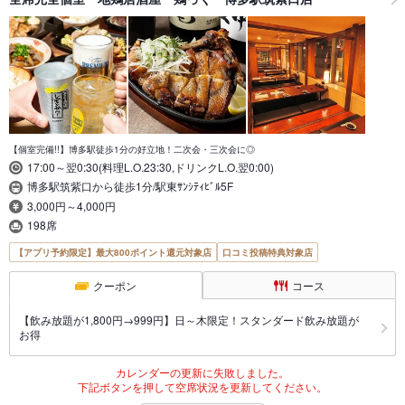
【個室完備!!】博多駅徒歩1分の好立地！二次会・三次会に◎
17:00～翌0:30(料理L.O.23:30,ドリンクL.O.翌0:00)
博多駅筑紫口から徒歩1分/駅東ｻﾝｼﾃｨﾋﾞﾙ5F
3,000円～4,000円
198席
【アプリ予約限定】最大800ポイント還元対象店
口コミ投稿特典対象店
クーポン
コース
【飲み放題が1,800円→999円】日～木限定！スタンダード飲み放題が
お得
カレンダーの更新に失敗しました。
下記ボタンを押して空席状況を更新してください。