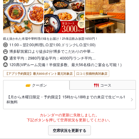
鍛え抜かれた本場中華料理の味をお届け！2h単品飲み放題1650円！
11:00～翌2:00(料理L.O.翌1:00,ドリンクL.O.翌1:00)
博多駅筑紫口より徒歩2分!博多でこだわりの中華…
通常平均：2980円/宴会平均：4000円/ランチ平均…
120席(VIPルーム完備！半個室多数、最大56名様のご宴会も可能！)
【アプリ予約限定】最大800ポイント還元対象店
口コミ投稿特典対象店
クーポン
コース
【月から木曜日限定・予約限定】15時から18時までの来店で生ビール1
杯無料
カレンダーの更新に失敗しました。
下記ボタンを押して空席状況を更新してください。
空席状況を更新する