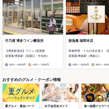
竹乃屋 博多ワイン醸造所
游漁庵 福岡本店
【博多駅直結】ワイン×居酒屋
和食料理 イカの活き造り 
居酒屋/博多駅（筑紫口・中央街）
居酒屋/博多駅（博多口）
3001～4000円
1001～1500円
4001～5000円
3001～400
おすすめのグルメ・クーポン情報
夏グルメ・宴会パーフ
女子会完全ガイド
食べ放題ナビゲー