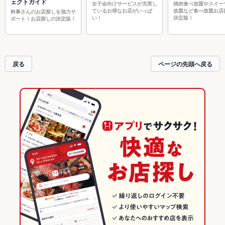
ェクトガイド
女子会向けサービスが充実し
焼肉食べ放題やスイー
ているお得なお店がいっぱ
放題など食べ放題お店
幹事さんのお店探しを強力サ
い！
決定版！
ポート！お店探しの決定版！
戻る
ページの先頭へ戻る