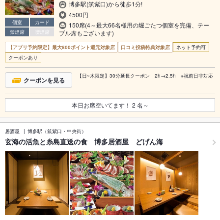
博多駅(筑紫口)から徒歩1分!
4500円
個室
カード
150席(4～最大66名様用の堀ごたつ個室を完備、テー
禁煙席
喫煙席
ブル席もございます)
【アプリ予約限定】最大800ポイント還元対象店
口コミ投稿特典対象店
ネット予約可
クーポンあり
【日~木限定】30分延長クーポン 2h→2.5h ※祝前日非対応
クーポンを見る
本日お席空いてます！
2
名～
居酒屋
博多駅（筑紫口・中央街）
玄海の活魚と糸島直送の食 博多居酒屋 どげん海