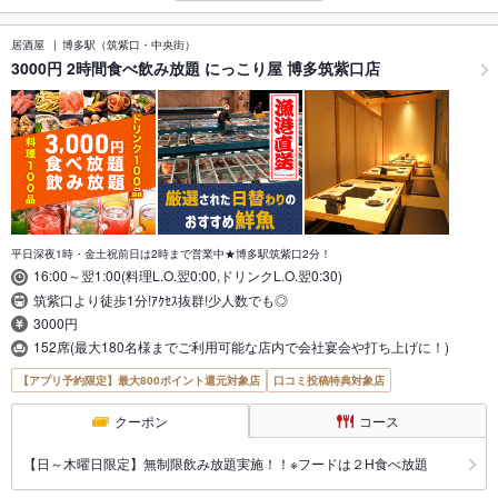
居酒屋
博多駅（筑紫口・中央街）
3000円 2時間食べ飲み放題 にっこり屋 博多筑紫口店
平日深夜1時・金土祝前日は2時まで営業中★博多駅筑紫口2分！
16:00～翌1:00(料理L.O.翌0:00,ドリンクL.O.翌0:30)
筑紫口より徒歩1分!ｱｸｾｽ抜群!少人数でも◎
3000円
152席(最大180名様までご利用可能な店内で会社宴会や打ち上げに！)
【アプリ予約限定】最大800ポイント還元対象店
口コミ投稿特典対象店
クーポン
コース
【日～木曜日限定】無制限飲み放題実施！！※フードは２H食べ放題