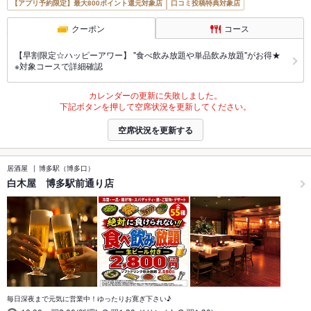
【アプリ予約限定】最大800ポイント還元対象店
口コミ投稿特典対象店
クーポン
コース
【早割限定☆ハッピーアワー】 "食べ飲み放題や単品飲み放題"がお得★
※対象コースで詳細確認
カレンダーの更新に失敗しました。
下記ボタンを押して空席状況を更新してください。
空席状況を更新する
居酒屋
博多駅（博多口）
白木屋 博多駅前通り店
毎日深夜まで元気に営業中！ゆったりお寛ぎ下さい♪