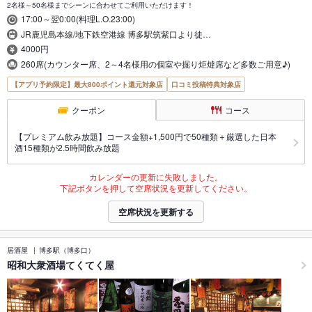
2名様～50名様までシーンに合わせてご利用いただけます！
17:00～翌0:00(料理L.O.23:00)
JR鹿児島本線/地下鉄空港線 博多駅筑紫口より徒…
4000円
260席(カウンター席、2～4名様用の個室や掘り炬燵席など多数ご用意♪)
【アプリ予約限定】最大800ポイント還元対象店
口コミ投稿特典対象店
クーポン
コース
【プレミアム飲み放題】コース金額+1,500円で50種類＋厳選した日本
酒15種類が2.5時間飲み放題
カレンダーの更新に失敗しました。
下記ボタンを押して空席状況を更新してください。
空席状況を更新する
居酒屋
博多駅（博多口）
昭和大衆酒場てくてく屋