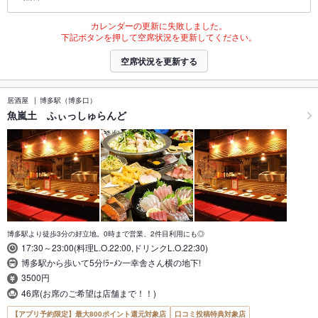
カレンダーの更新に失敗しました。
下記ボタンを押して空席状況を更新してください。
空席状況を更新する
居酒屋
博多駅（博多口）
魚嵐土 ふぃっしゅらんど
博多駅より徒歩3分の好立地。0時まで営業、2件目利用にも◎
17:30～23:00(料理L.O.22:00,ドリンクL.O.22:30)
博多駅から歩いて5分!ﾗｰﾒﾝ一幸舎さん横の地下!
3500円
46席(お席のご希望は店舗まで！！)
【アプリ予約限定】最大800ポイント還元対象店
口コミ投稿特典対象店