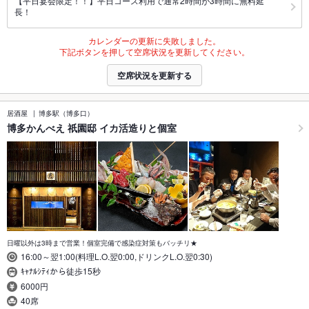
【平日宴会限定！！】平日コース利用で通常2時間が3時間に無料延
長！
カレンダーの更新に失敗しました。
下記ボタンを押して空席状況を更新してください。
空席状況を更新する
居酒屋
博多駅（博多口）
博多かんべえ 祇園邸 イカ活造りと個室
日曜以外は3時まで営業！個室完備で感染症対策もバッチリ★
16:00～翌1:00(料理L.O.翌0:00,ドリンクL.O.翌0:30)
ｷｬﾅﾙｼﾃｨから徒歩15秒
6000円
40席