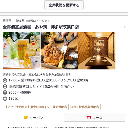
空席状況を更新する
居酒屋
博多駅（筑紫口・中央街）
全席個室居酒屋 あや鶏 博多駅筑紫口店
博多駅での二次会・三次会に★単品飲み放題がお得♪
17:00～翌1:00(料理L.O.翌0:00,ドリンクL.O.翌0:30)
博多駅筑紫口よりすぐ!!第2合同庁舎向かい
3000～4000円
130席
【アプリ予約限定】最大800ポイント還元対象店
口コミ投稿特典対象店
クーポン
コース