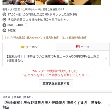
夜遅くまで営業！仕事帰りの一杯に最適な居酒屋です♪
17:00～翌1:00(料理L.O.翌0:00,ドリンクL.O.翌0:30)
博多駅筑紫口より徒歩5分｡第2合同庁舎向かい
3500～4000円
142席
【アプリ予約限定】最大800ポイント還元対象店
口コミ投稿特典対象店
クーポン
コース
【週末お得！】18時までのご来店で対象コースが500円OFF※金土限定
（祝前日含む）
カレンダーの更新に失敗しました。
下記ボタンを押して空席状況を更新してください。
空席状況を更新する
居酒屋
博多駅（博多口）
【完全個室】炭火野菜巻き串と炉端焼き 博多うずまき 博多駅
前店