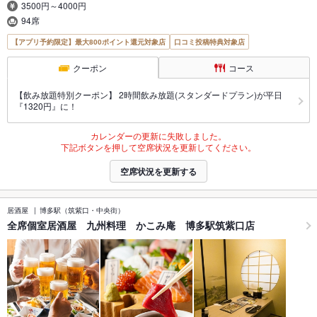
3500円～4000円
94席
【アプリ予約限定】最大800ポイント還元対象店
口コミ投稿特典対象店
クーポン
コース
【飲み放題特別クーポン】 2時間飲み放題(スタンダードプラン)が平日
『1320円』に！
カレンダーの更新に失敗しました。
下記ボタンを押して空席状況を更新してください。
空席状況を更新する
居酒屋
博多駅（筑紫口・中央街）
全席個室居酒屋 九州料理 かこみ庵 博多駅筑紫口店