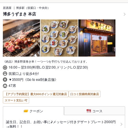
居酒屋
博多駅（筑紫口・中央街）
博多うずまき 本店
《絶品》博多野菜巻き串！一つ一つを手打ちで仕込んでおります。
16:00～翌3:00(料理L.O.翌2:00,ドリンクL.O.翌2:30)
筑紫口より徒歩4分!
▼3500円《Go to eat対象店舗》
47席
【アプリ予約限定】最大800ポイント還元対象店
口コミ投稿特典対象店
スマート支払い可
クーポン
コース
誕生日、記念日、お祝い事に♪メッセージ付きデザートプレート2000円
→無料！！