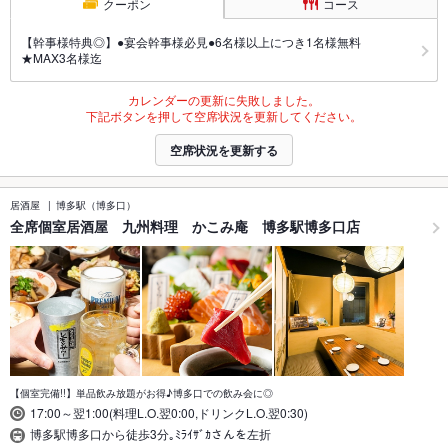
クーポン
コース
【幹事様特典◎】●宴会幹事様必見●6名様以上につき1名様無料
★MAX3名様迄
カレンダーの更新に失敗しました。
下記ボタンを押して空席状況を更新してください。
空席状況を更新する
居酒屋
博多駅（博多口）
全席個室居酒屋 九州料理 かこみ庵 博多駅博多口店
【個室完備!!】単品飲み放題がお得♪博多口での飲み会に◎
17:00～翌1:00(料理L.O.翌0:00,ドリンクL.O.翌0:30)
博多駅博多口から徒歩3分｡ﾐﾗｲｻﾞｶさんを左折