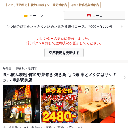
【アプリ予約限定】最大800ポイント還元対象店
口コミ投稿特典対象店
クーポン
コース
もつ鍋の魅力をたっぷりと込めた飲み放題付コース、7000円/8500円
カレンダーの更新に失敗しました。
下記ボタンを押して空席状況を更新してください。
空席状況を更新する
居酒屋
博多駅（博多口）
食べ飲み放題 個室 野菜巻き 焼き鳥 もつ鍋 串とメシにはサケキ
タル 博多駅前店
金土祝前日は5:00まで営業中！お客様のご要望にお応えします