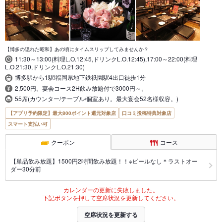
【博多の隠れた昭和】あの頃にタイムスリップしてみませんか？
11:30～13:00(料理L.O.12:45,ドリンクL.O.12:45),17:00～22:00(料理
L.O.21:30,ドリンクL.O.21:30)
博多駅から1駅!福岡県地下鉄祇園駅4出口徒歩1分
2,500円。宴会コース2H飲み放題付で3000円～。
55席(カウンター/テーブル/個室あり。最大宴会52名様収容。)
【アプリ予約限定】最大800ポイント還元対象店
口コミ投稿特典対象店
スマート支払い可
クーポン
コース
【単品飲み放題】1500円2時間飲み放題！！※ビールなし＊ラストオー
ダー30分前
カレンダーの更新に失敗しました。
下記ボタンを押して空席状況を更新してください。
空席状況を更新する