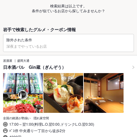
検索結果は以上です。
条件が似ているお店から探してみませんか？
岩手で検索したグルメ・クーポン情報
除外された条件
深夜までやっているお店
居酒屋
盛岡大通
日本酒バル Gin蔵（ぎんぞう）
全国の銘酒が勢揃い 隠れ家空間
17:00～翌1:00(料理L.O.翌0:00,ドリンクL.O.翌0:30)
ﾊﾞｽ停 中央通り一丁目から徒歩2分
4000円