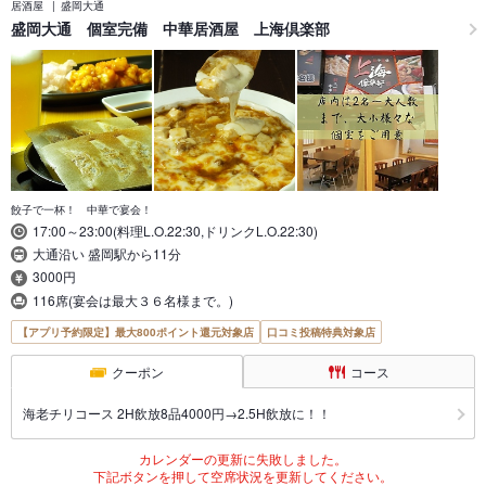
居酒屋
盛岡大通
盛岡大通 個室完備 中華居酒屋 上海倶楽部
餃子で一杯！ 中華で宴会！
17:00～23:00(料理L.O.22:30,ドリンクL.O.22:30)
大通沿い 盛岡駅から11分
3000円
116席(宴会は最大３６名様まで。)
【アプリ予約限定】最大800ポイント還元対象店
口コミ投稿特典対象店
クーポン
コース
海老チリコース 2H飲放8品4000円→2.5H飲放に！！
カレンダーの更新に失敗しました。
下記ボタンを押して空席状況を更新してください。