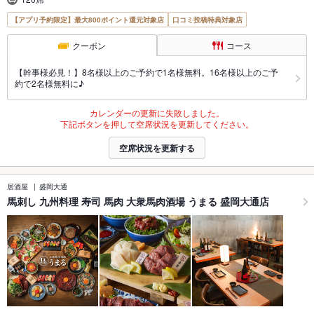
【アプリ予約限定】最大800ポイント還元対象店
口コミ投稿特典対象店
クーポン
コース
【幹事様必見！】8名様以上のご予約で1名様無料。16名様以上のご予
約で2名様無料に♪
カレンダーの更新に失敗しました。
下記ボタンを押して空席状況を更新してください。
空席状況を更新する
居酒屋
盛岡大通
馬刺し 九州料理 寿司 馬肉 大衆馬肉酒場 うまる 盛岡大通店