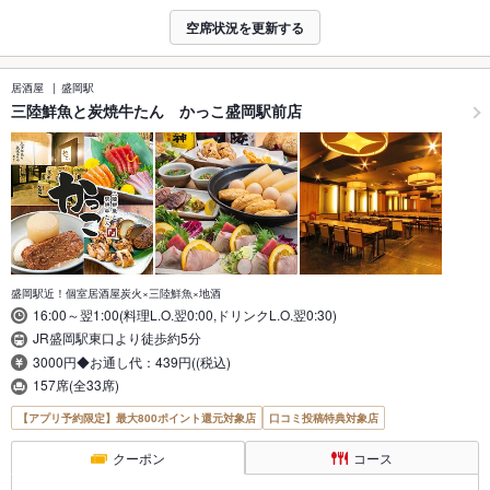
空席状況を更新する
居酒屋
盛岡駅
三陸鮮魚と炭焼牛たん かっこ盛岡駅前店
盛岡駅近！個室居酒屋炭火×三陸鮮魚×地酒
16:00～翌1:00(料理L.O.翌0:00,ドリンクL.O.翌0:30)
JR盛岡駅東口より徒歩約5分
3000円◆お通し代：439円((税込)
157席(全33席)
【アプリ予約限定】最大800ポイント還元対象店
口コミ投稿特典対象店
クーポン
コース