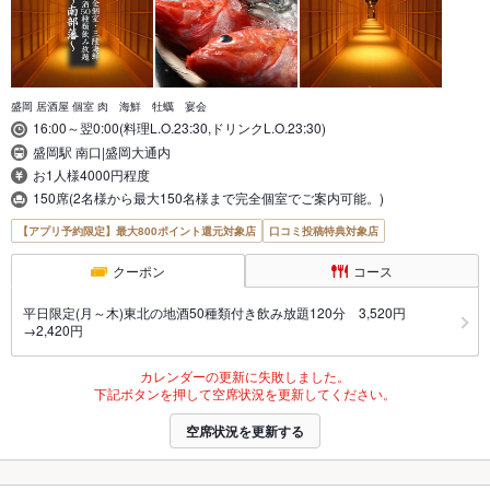
盛岡 居酒屋 個室 肉 海鮮 牡蠣 宴会
16:00～翌0:00(料理L.O.23:30,ドリンクL.O.23:30)
盛岡駅 南口|盛岡大通内
お1人様4000円程度
150席(2名様から最大150名様まで完全個室でご案内可能。)
【アプリ予約限定】最大800ポイント還元対象店
口コミ投稿特典対象店
クーポン
コース
平日限定(月～木)東北の地酒50種類付き飲み放題120分 3,520円
→2,420円
カレンダーの更新に失敗しました。
下記ボタンを押して空席状況を更新してください。
空席状況を更新する