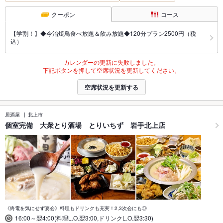
クーポン
コース
【学割！】◆今治焼鳥食べ放題＆飲み放題◆120分プラン2500円（税
込）
カレンダーの更新に失敗しました。
下記ボタンを押して空席状況を更新してください。
空席状況を更新する
居酒屋
北上市
個室完備 大衆とり酒場 とりいちず 岩手北上店
《終電を気にせず宴会》料理もドリンクも充実！2,3次会にも◎
16:00～翌4:00(料理L.O.翌3:00,ドリンクL.O.翌3:30)