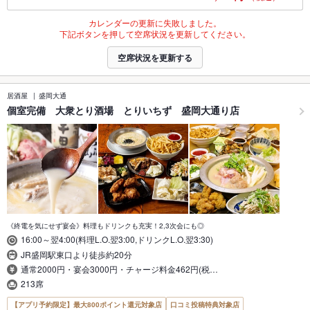
カレンダーの更新に失敗しました。
下記ボタンを押して空席状況を更新してください。
空席状況を更新する
居酒屋
盛岡大通
個室完備 大衆とり酒場 とりいちず 盛岡大通り店
《終電を気にせず宴会》料理もドリンクも充実！2,3次会にも◎
16:00～翌4:00(料理L.O.翌3:00,ドリンクL.O.翌3:30)
JR盛岡駅東口より徒歩約20分
通常2000円・宴会3000円・チャージ料金462円(税…
213席
【アプリ予約限定】最大800ポイント還元対象店
口コミ投稿特典対象店