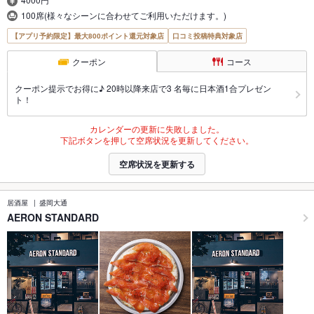
100席(様々なシーンに合わせてご利用いただけます。)
【アプリ予約限定】最大800ポイント還元対象店
口コミ投稿特典対象店
クーポン
コース
クーポン提示でお得に♪ 20時以降来店で3 名毎に日本酒1合プレゼン
ト！
カレンダーの更新に失敗しました。
下記ボタンを押して空席状況を更新してください。
空席状況を更新する
居酒屋
盛岡大通
AERON STANDARD