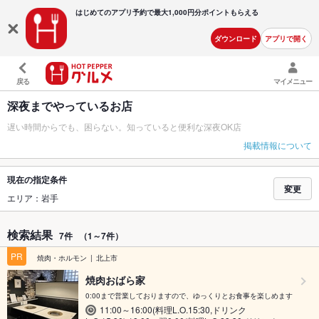
はじめてのアプリ予約で最大
1,000円分ポイントもらえる
ダウンロード
アプリで開く
戻る
マイメニュー
深夜までやっているお店
遅い時間からでも、困らない。知っていると便利な深夜OK店
掲載情報について
現在の指定条件
変更
エリア：岩手
検索結果
7件
（1～7件）
PR
焼肉・ホルモン
北上市
焼肉おばら家
0:00まで営業しておりますので、ゆっくりとお食事を楽しめます
11:00～16:00(料理L.O.15:30,ドリンク