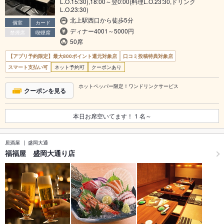
L.O.15:30),18:00～翌0:00(料理L.O.23:30,ドリンク
L.O.23:30)
北上駅西口から徒歩5分
個室
カード
ディナー4001～5000円
禁煙席
喫煙席
50席
【アプリ予約限定】最大800ポイント還元対象店
口コミ投稿特典対象店
スマート支払い可
ネット予約可
クーポンあり
ホットペッパー限定！ワンドリンクサービス
クーポンを見る
本日お席空いてます！
1
名～
居酒屋
盛岡大通
福福屋 盛岡大通り店