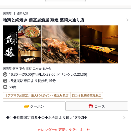
居酒屋
盛岡大通
地鶏と網焼き 個室居酒屋 鶏進 盛岡大通り店
居酒屋 個室 宴会 接待 二次会 飲み会
16:30～翌0:00(料理L.O.23:00,ドリンクL.O.23:30)
JR盛岡駅東口より徒歩約16分
68席
【アプリ予約限定】最大800ポイント還元対象店
口コミ投稿特典対象店
クーポン
コース
◆◇◆期間限定特典◆◇◆お会計より最大10％OFF
カレンダーの更新に失敗しました。