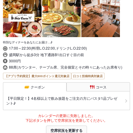
特別なディナーをあなたにお届け…♪
17:00～22:30(料理L.O.22:00,ドリンクL.O.22:00)
盛岡駅から徒歩3分 地下通路B1出口すぐ目の前
3000円
88席(カウンター、テーブル席、完全個室とその時々にあったお席有り)
【アプリ予約限定】最大800ポイント還元対象店
口コミ投稿特典対象店
クーポン
コース
【平日限定！】4名様以上で飲み放題をご注文の方にパスタ1品プレゼ
ント♪
カレンダーの更新に失敗しました。
下記ボタンを押して空席状況を更新してください。
空席状況を更新する