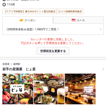
110席
【アプリ予約限定】最大800ポイント還元対象店
口コミ投稿特典対象店
クーポン
コース
《2時間単体飲み放題》1,980円でご用意！
カレンダーの更新に失敗しました。
下記ボタンを押して空席状況を更新してください。
空席状況を更新する
居酒屋
盛岡駅
岩手の居酒屋 じょ居