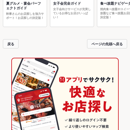
夏グルメ・宴会パーフ
女子会完全ガイド
食べ放題ナビゲー
ェクトガイド
女子会向けサービスが充実し
焼肉食べ放題やスイー
ているお得なお店がいっぱ
放題など食べ放題お店
幹事さんのお店探しを強力サ
い！
決定版！
ポート！お店探しの決定版！
戻る
ページの先頭へ戻る