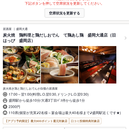
下記ボタンを押して空席状況を更新してください。
空席状況を更新する
居酒屋
盛岡大通
炭火焼 鶏料理と鶏だしおでん て鶏あし鶏 盛岡大通店（旧
はっぴ 盛岡店）
炭火焼き鶏と鶏だしおでんが自慢の居酒屋
17:00～翌1:00(料理L.O.翌0:30,ドリンクL.O.翌0:30)
盛岡駅から徒歩10分/大通3丁目ﾊﾞｽ停から徒歩1分
2300円
110席(個室が充実♪2名様～宴会場は最大40名様まで♪盛岡駅近くです★)
【アプリ予約限定】最大800ポイント還元対象店
口コミ投稿特典対象店