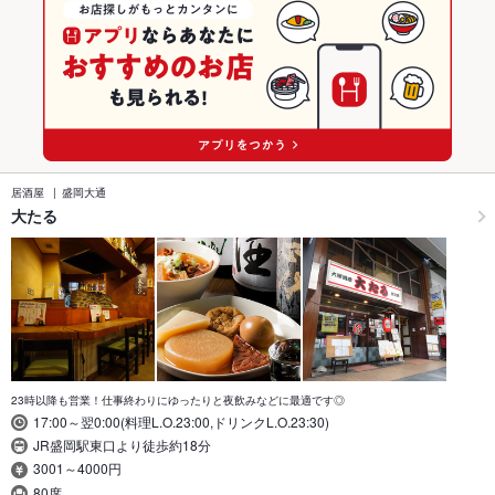
居酒屋
盛岡大通
大たる
23時以降も営業！仕事終わりにゆったりと夜飲みなどに最適です◎
17:00～翌0:00(料理L.O.23:00,ドリンクL.O.23:30)
JR盛岡駅東口より徒歩約18分
3001～4000円
80席