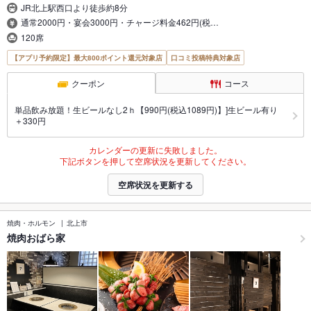
JR北上駅西口より徒歩約8分
通常2000円・宴会3000円・チャージ料金462円(税…
120席
【アプリ予約限定】最大800ポイント還元対象店
口コミ投稿特典対象店
クーポン
コース
単品飲み放題！生ビールなし2ｈ【990円(税込1089円)】]生ビール有り
＋330円
カレンダーの更新に失敗しました。
下記ボタンを押して空席状況を更新してください。
空席状況を更新する
焼肉・ホルモン
北上市
焼肉おばら家