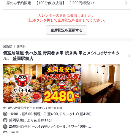
席のみ予約限定！【120分飲み放題】 2,200円(税込)！
カレンダーの更新に失敗しました。
下記ボタンを押して空席状況を更新してください。
空席状況を更新する
居酒屋
盛岡駅
個室居酒屋 食べ放題 野菜巻き串 焼き鳥 串とメシにはサケキタ
ル。 盛岡駅前店
食べ飲み放題◎生ビール199/ハイボール100
16:00～翌5:00(料理L.O.翌4:00,ドリンクL.O.翌4:30)
盛岡駅東口より徒歩約14分
2500円◎生ビール199円ハイボール.サワー100円…
120席