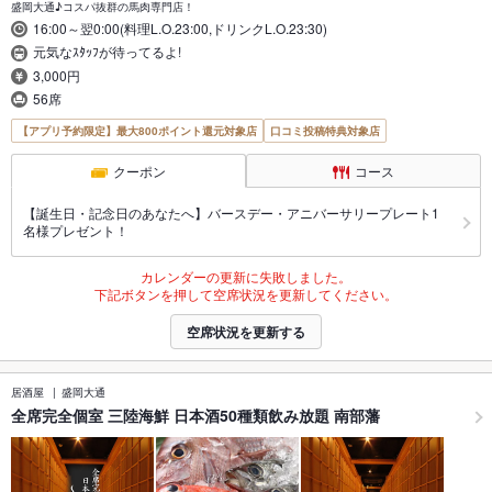
盛岡大通♪コスパ抜群の馬肉専門店！
16:00～翌0:00(料理L.O.23:00,ドリンクL.O.23:30)
元気なｽﾀｯﾌが待ってるよ!
3,000円
56席
【アプリ予約限定】最大800ポイント還元対象店
口コミ投稿特典対象店
クーポン
コース
【誕生日・記念日のあなたへ】バースデー・アニバーサリープレート1
名様プレゼント！
カレンダーの更新に失敗しました。
下記ボタンを押して空席状況を更新してください。
空席状況を更新する
居酒屋
盛岡大通
全席完全個室 三陸海鮮 日本酒50種類飲み放題 南部藩