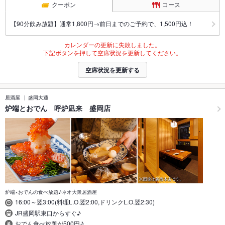
クーポン
コース
【90分飲み放題】通常1,800円→前日までのご予約で、1,500円込！
カレンダーの更新に失敗しました。
下記ボタンを押して空席状況を更新してください。
空席状況を更新する
居酒屋
盛岡大通
炉端とおでん 呼炉凪来 盛岡店
炉端×おでんの食べ放題♪ネオ大衆居酒屋
16:00～翌3:00(料理L.O.翌2:00,ドリンクL.O.翌2:30)
JR盛岡駅東口からすぐ♪
おでん食べ放題が500円♪