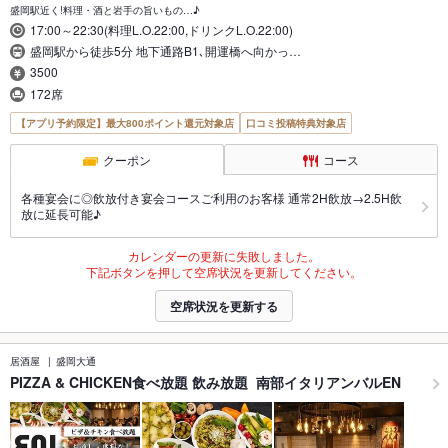
盛岡駅近く!料理・酒と岩手の旨いもの…♪
17:00～22:30(料理L.O.22:00,ドリンクL.O.22:00)
盛岡駅から徒歩5分 地下通路B1､開運橋へ向かっ…
3500
172席
【アプリ予約限定】最大800ポイント還元対象店
口コミ投稿特典対象店
クーポン
コース
各種宴会に◎飲放付き宴会コースご利用のお客様 通常2H飲放→2.5H飲
放に延長可能♪
カレンダーの更新に失敗しました。
下記ボタンを押して空席状況を更新してください。
空席状況を更新する
居酒屋
盛岡大通
PIZZA & CHICKEN食べ放題 飲み放題 南部イタリアンバルEN