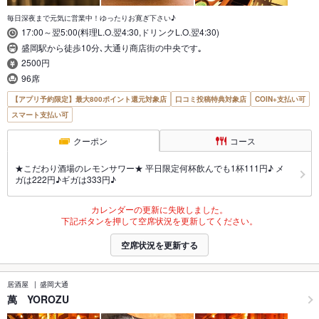
毎日深夜まで元気に営業中！ゆったりお寛ぎ下さい♪
17:00～翌5:00(料理L.O.翌4:30,ドリンクL.O.翌4:30)
盛岡駅から徒歩10分､大通り商店街の中央です｡
2500円
96席
【アプリ予約限定】最大800ポイント還元対象店
口コミ投稿特典対象店
COIN+支払い可
スマート支払い可
クーポン
コース
★こだわり酒場のレモンサワー★ 平日限定何杯飲んでも1杯111円♪ メ
ガは222円♪ギガは333円♪
カレンダーの更新に失敗しました。
下記ボタンを押して空席状況を更新してください。
空席状況を更新する
居酒屋
盛岡大通
萬 YOROZU