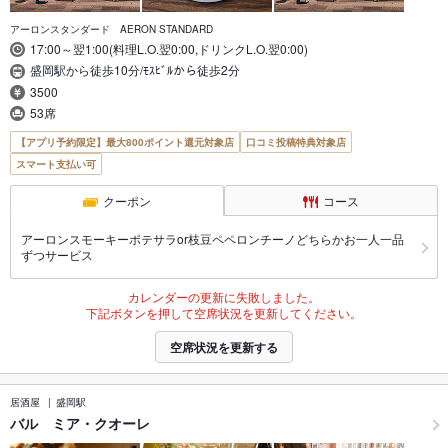
アーロンスタンダード AERON STANDARD
17:00～翌1:00(料理L.O.翌0:00,ドリンクL.O.翌0:00)
盛岡駅から徒歩10分/ﾓｽﾋﾞﾙから徒歩2分
3500
53席
【アプリ予約限定】最大800ポイント還元対象店
口コミ投稿特典対象店
スマート支払い可
クーポン
コース
アーロンスモーキーポテサラor枝豆ペペロンチーノどちらかお一人一品
ずつサービス
カレンダーの更新に失敗しました。
下記ボタンを押して空席状況を更新してください。
空席状況を更新する
居酒屋
盛岡駅
バル ミア・クオーレ