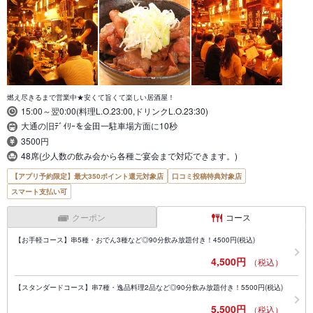
燃え尽きるまで営業中★安くて旨くて楽しい居酒屋！
15:00～翌0:00(料理L.O.23:00,ドリンクL.O.23:30)
大通の旧ﾃﾞｲﾘｰを金田一駐車場方面に10秒
3500円
48席(少人数の飲み会から各種ご宴会まで対応できます。)
【アプリ予約限定】最大350ポイント還元対象店
口コミ投稿特典対象店
スマート支払い可
クーポン
コース
【お手軽コース】串5種・おでん3種など◎90分飲み放題付き！4500円(税込)
4,500円
（税込）
【スタンダードコース】串7種・逸品料理2品など◎90分飲み放題付き！5500円(税込)
5,500円
（税込）