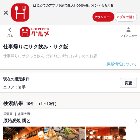
はじめてのアプリ予約で最大
1,000円分ポイントもらえる
ダウンロード
アプリで開く
戻る
マイメニュー
仕事帰りにサク飲み・サク飯
仕事帰りにサクっと飲んで帰りたい時におすすめのお店
掲載情報について
現在の指定条件
変更
エリア：岩手
検索結果
10件
（1～10件）
居酒屋
盛岡大通
原始炭焼 燗と