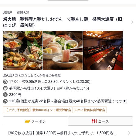
居酒屋
盛岡大通
炭火焼 鶏料理と鶏だしおでん て鶏あし鶏 盛岡大通店（旧
はっぴ 盛岡店）
炭火焼き鶏と鶏だしおでんが自慢の居酒屋
17:00～翌0:00(料理L.O.23:30,ドリンクL.O.23:30)
盛岡駅から徒歩10分/大通3丁目ﾊﾞｽ停から徒歩1分
2300円
110席(個室が充実♪2名様～宴会場は最大40名様まで♪盛岡駅近くです★)
【アプリ予約限定】最大800ポイント還元対象店
口コミ投稿特典対象店
クーポン
コース
【90分飲み放題】通常1,800円→前日までのご予約で、1,500円込！