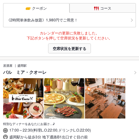
クーポン
コース
《2時間単体飲み放題》1,980円でご用意！
カレンダーの更新に失敗しました。
下記ボタンを押して空席状況を更新してください。
空席状況を更新する
居酒屋
盛岡駅
バル ミア・クオーレ
特別なディナーをあなたにお届け…♪
17:00～22:30(料理L.O.22:00,ドリンクL.O.22:00)
盛岡駅から徒歩3分 地下通路B1出口すぐ目の前