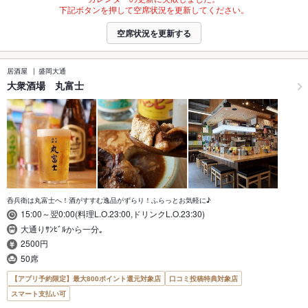
下記ボタンを押して空席状況を更新してください。
空席状況を更新する
居酒屋
盛岡大通
大衆酒場 丸富士
呑兵衛は丸富士へ！酒がすすむ逸品がずらり！ふらっとお気軽に♪
15:00～翌0:00(料理L.O.23:00,ドリンクL.O.23:30)
大通りｻﾝﾋﾞﾙから一分｡
2500円
50席
【アプリ予約限定】最大800ポイント還元対象店
口コミ投稿特典対象店
スマート支払い可