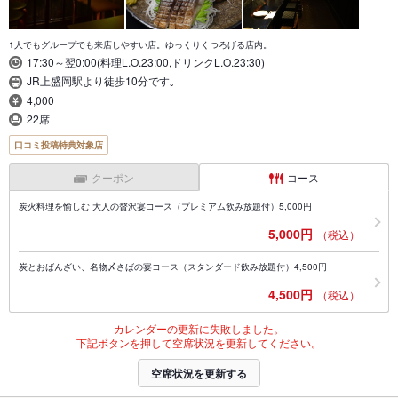
1人でもグループでも来店しやすい店。ゆっくりくつろげる店内。
17:30～翌0:00(料理L.O.23:00,ドリンクL.O.23:30)
JR上盛岡駅より徒歩10分です｡
4,000
22席
口コミ投稿特典対象店
クーポン
コース
炭火料理を愉しむ 大人の贅沢宴コース（プレミアム飲み放題付）5,000円
5,000円
（税込）
炭とおばんざい、名物〆さばの宴コース（スタンダード飲み放題付）4,500円
4,500円
（税込）
カレンダーの更新に失敗しました。
下記ボタンを押して空席状況を更新してください。
空席状況を更新する