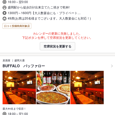
16:00～翌0:00
盛岡駅から徒歩2分!出来立てたこ焼きで乾杯!
1300円～1600円【大人数宴会にも・プライベート…
49席(お席は20名様までございます。大人数宴会にも対応！)
口コミ投稿特典対象店
カレンダーの更新に失敗しました。
下記ボタンを押して空席状況を更新してください。
空席状況を更新する
居酒屋
盛岡大通
BUFFALO バッファロー
最大44名まで収容！
18:00～翌1:00