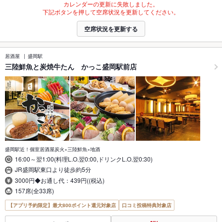
カレンダーの更新に失敗しました。
下記ボタンを押して空席状況を更新してください。
空席状況を更新する
居酒屋
盛岡駅
三陸鮮魚と炭焼牛たん かっこ盛岡駅前店
盛岡駅近！個室居酒屋炭火×三陸鮮魚×地酒
16:00～翌1:00(料理L.O.翌0:00,ドリンクL.O.翌0:30)
JR盛岡駅東口より徒歩約5分
3000円◆お通し代：439円((税込)
157席(全33席)
【アプリ予約限定】最大800ポイント還元対象店
口コミ投稿特典対象店