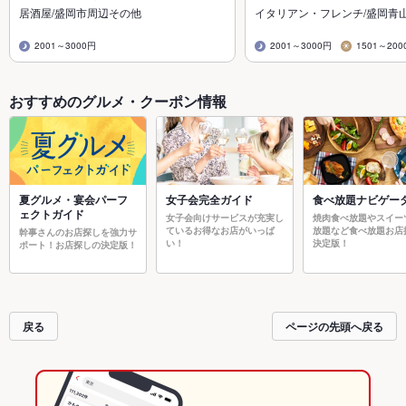
居酒屋/盛岡市周辺その他
イタリアン・フレンチ/盛岡青
2001～3000円
2001～3000円
1501～200
おすすめのグルメ・クーポン情報
夏グルメ・宴会パーフ
女子会完全ガイド
食べ放題ナビゲー
ェクトガイド
女子会向けサービスが充実し
焼肉食べ放題やスイー
ているお得なお店がいっぱ
放題など食べ放題お店
幹事さんのお店探しを強力サ
い！
決定版！
ポート！お店探しの決定版！
戻る
ページの先頭へ戻る