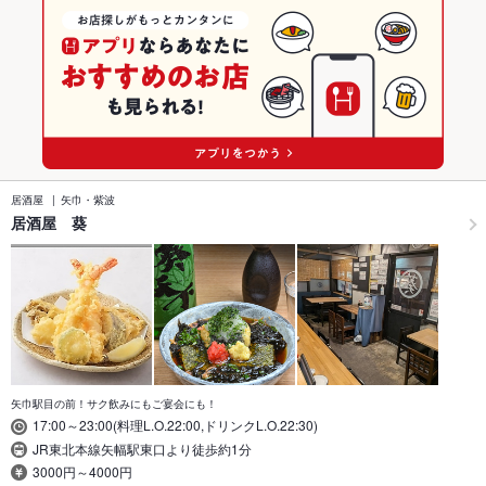
居酒屋
矢巾・紫波
居酒屋 葵
矢巾駅目の前！サク飲みにもご宴会にも！
17:00～23:00(料理L.O.22:00,ドリンクL.O.22:30)
JR東北本線矢幅駅東口より徒歩約1分
3000円～4000円