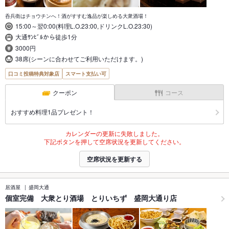
呑兵衛はチョウチンへ！酒がすすむ逸品が楽しめる大衆酒場！
15:00～翌0:00(料理L.O.23:00,ドリンクL.O.23:30)
大通ｻﾝﾋﾞﾙから徒歩1分
3000円
38席(シーンに合わせてご利用いただけます。)
口コミ投稿特典対象店
スマート支払い可
クーポン
コース
おすすめ料理1品プレゼント！
カレンダーの更新に失敗しました。
下記ボタンを押して空席状況を更新してください。
空席状況を更新する
居酒屋
盛岡大通
個室完備 大衆とり酒場 とりいちず 盛岡大通り店