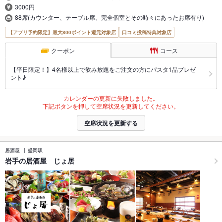
3000円
88席(カウンター、テーブル席、完全個室とその時々にあったお席有り)
【アプリ予約限定】最大800ポイント還元対象店
口コミ投稿特典対象店
クーポン
コース
【平日限定！】4名様以上で飲み放題をご注文の方にパスタ1品プレゼ
ント♪
カレンダーの更新に失敗しました。
下記ボタンを押して空席状況を更新してください。
空席状況を更新する
居酒屋
盛岡駅
岩手の居酒屋 じょ居