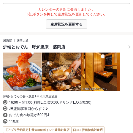
カレンダーの更新に失敗しました。
下記ボタンを押して空席状況を更新してください。
空席状況を更新する
居酒屋
盛岡大通
炉端とおでん 呼炉凪来 盛岡店
炉端×おでんの食べ放題♪ネオ大衆居酒屋
16:00～翌1:00(料理L.O.翌0:00,ドリンクL.O.翌0:30)
JR盛岡駅東口からすぐ♪
おでん食べ放題が500円♪
110席
【アプリ予約限定】最大800ポイント還元対象店
口コミ投稿特典対象店