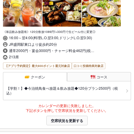
《単品飲み放題有》120分飲放1089円!+330円で生ビール付に変更◎
16:00～翌4:00(料理L.O.翌3:00,ドリンクL.O.翌3:30)
JR盛岡駅東口より徒歩約20分
通常2000円・宴会3000円・チャージ料金462円(税…
213席
【アプリ予約限定】最大800ポイント還元対象店
口コミ投稿特典対象店
クーポン
コース
【学割！】◆今治焼鳥食べ放題＆飲み放題◆120分プラン2500円（税
込）
カレンダーの更新に失敗しました。
下記ボタンを押して空席状況を更新してください。
空席状況を更新する