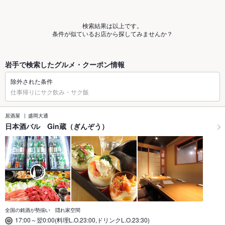
検索結果は以上です。
条件が似ているお店から探してみませんか？
岩手で検索したグルメ・クーポン情報
除外された条件
仕事帰りにサク飲み・サク飯
居酒屋
盛岡大通
日本酒バル Gin蔵（ぎんぞう）
全国の銘酒が勢揃い 隠れ家空間
17:00～翌0:00(料理L.O.23:00,ドリンクL.O.23:30)