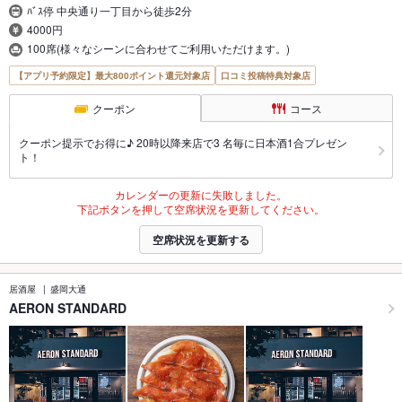
ﾊﾞｽ停 中央通り一丁目から徒歩2分
4000円
100席(様々なシーンに合わせてご利用いただけます。)
【アプリ予約限定】最大800ポイント還元対象店
口コミ投稿特典対象店
クーポン
コース
クーポン提示でお得に♪ 20時以降来店で3 名毎に日本酒1合プレゼン
ト！
カレンダーの更新に失敗しました。
下記ボタンを押して空席状況を更新してください。
空席状況を更新する
居酒屋
盛岡大通
AERON STANDARD