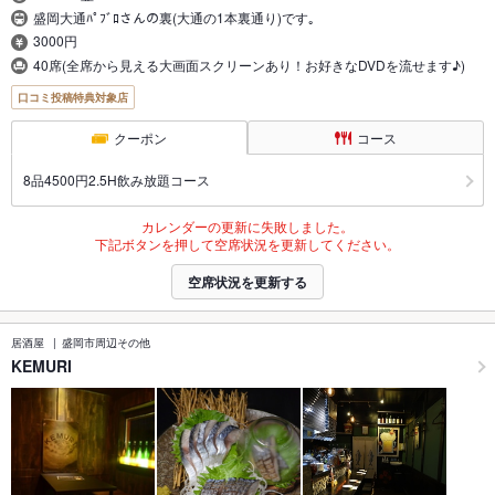
盛岡大通ﾊﾟﾌﾞﾛさんの裏(大通の1本裏通り)です｡
3000円
40席(全席から見える大画面スクリーンあり！お好きなDVDを流せます♪)
口コミ投稿特典対象店
クーポン
コース
8品4500円2.5H飲み放題コース
カレンダーの更新に失敗しました。
下記ボタンを押して空席状況を更新してください。
空席状況を更新する
居酒屋
盛岡市周辺その他
KEMURI