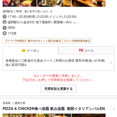
盛岡駅近く!料理・酒と岩手の旨いもの…♪
17:00～22:30(料理L.O.22:00,ドリンクL.O.22:00)
盛岡駅から徒歩5分 地下通路B1､開運橋へ向かっ…
3500
172席
【アプリ予約限定】最大800ポイント還元対象店
口コミ投稿特典対象店
クーポン
コース
各種宴会に◎飲放付き宴会コースご利用のお客様 通常2H飲放→2.5H飲
放に延長可能♪
カレンダーの更新に失敗しました。
下記ボタンを押して空席状況を更新してください。
空席状況を更新する
居酒屋
盛岡大通
PIZZA & CHICKEN食べ放題 飲み放題 南部イタリアンバルEN