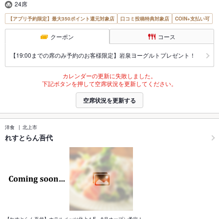
24席
【アプリ予約限定】最大350ポイント還元対象店
口コミ投稿特典対象店
COIN+支払い可
クーポン
コース
【19:00までの席のみ予約のお客様限定】岩泉ヨーグルトプレゼント！
カレンダーの更新に失敗しました。
下記ボタンを押して空席状況を更新してください。
空席状況を更新する
洋食
北上市
れすとらん吾代
【れすとらん吾代】ホテルメッツ北上１F 8月オープン予定！