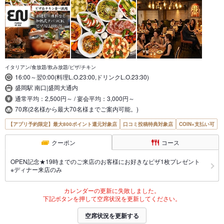
イタリアン/食放題/飲み放題/ピザ/チキン
16:00～翌0:00(料理L.O.23:00,ドリンクL.O.23:30)
盛岡駅 南口|盛岡大通内
通常平均：2,500円～ / 宴会平均：3,000円～
70席(2名様から最大70名様までご案内可能。)
【アプリ予約限定】最大800ポイント還元対象店
口コミ投稿特典対象店
COIN+支払い可
クーポン
コース
OPEN記念★19時までのご来店のお客様にお好きなピザ1枚プレゼント
※ディナー来店のみ
カレンダーの更新に失敗しました。
下記ボタンを押して空席状況を更新してください。
空席状況を更新する