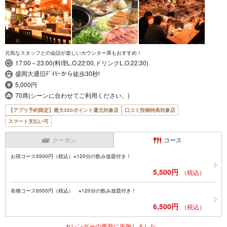
元気なスタッフとの会話が楽しいカウンター席もおすすめ！
17:00～23:00(料理L.O.22:00,ドリンクL.O.22:30)
盛岡大通旧ﾃﾞｲﾘｰから徒歩30秒!
5,000円
70席(シーンに合わせてご利用ください。)
【アプリ予約限定】最大350ポイント還元対象店
口コミ投稿特典対象店
スマート支払い可
クーポン
コース
お得コース5500円（税込）※120分の飲み放題付き！
5,500円
（税込）
名物コース6500円（税込） ※120分の飲み放題付き！
6,500円
（税込）
カレンダーの更新に失敗しました。