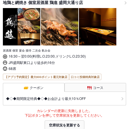
地鶏と網焼き 個室居酒屋 鶏進 盛岡大通り店
居酒屋 個室 宴会 接待 二次会 飲み会
16:30～翌0:00(料理L.O.23:00,ドリンクL.O.23:30)
JR盛岡駅東口より徒歩約16分
68席
【アプリ予約限定】最大800ポイント還元対象店
口コミ投稿特典対象店
クーポン
コース
◆◇◆期間限定特典◆◇◆お会計より最大10％OFF
カレンダーの更新に失敗しました。
下記ボタンを押して空席状況を更新してください。
空席状況を更新する