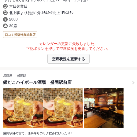
本日休業日
北上駅より徒歩1分 ﾎﾃﾙﾒｯﾂ北上1Fﾚｽﾄﾗﾝ
2000
30席
口コミ投稿特典対象店
カレンダーの更新に失敗しました。
下記ボタンを押して空席状況を更新してください。
空席状況を更新する
居酒屋
盛岡駅
銀だこハイボール酒場 盛岡駅前店
盛岡駅目の前で、仕事帰りのサク飲みにぴったり！