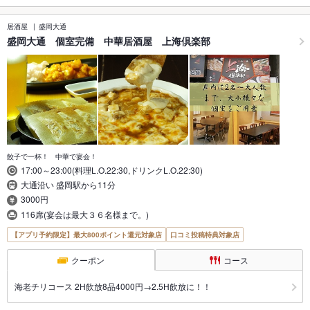
居酒屋
盛岡大通
盛岡大通 個室完備 中華居酒屋 上海倶楽部
餃子で一杯！ 中華で宴会！
17:00～23:00(料理L.O.22:30,ドリンクL.O.22:30)
大通沿い 盛岡駅から11分
3000円
116席(宴会は最大３６名様まで。)
【アプリ予約限定】最大800ポイント還元対象店
口コミ投稿特典対象店
クーポン
コース
海老チリコース 2H飲放8品4000円→2.5H飲放に！！